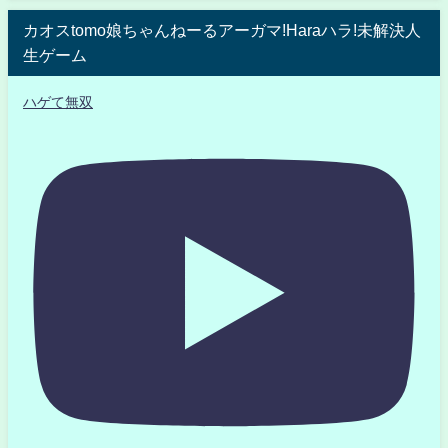
カオスtomo娘ちゃんねーるアーガマ!Haraハラ!未解決人
生ゲーム
ハゲて無双