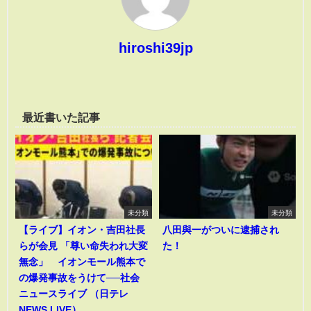
hiroshi39jp
最近書いた記事
未分類
未分類
【ライブ】イオン・吉田社長
八田與一がついに逮捕され
らが会見 「尊い命失われ大変
た！
無念」 イオンモール熊本で
の爆発事故をうけて──社会
ニュースライブ （日テレ
NEWS LIVE）