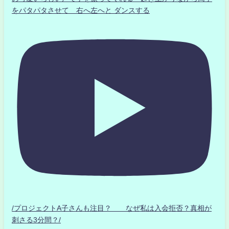
をパタパタさせて 右へ左へと ダンスする
/プロジェクトA子さんも注目？ なぜ私は入会拒否？真相が
刺さる3分間？/