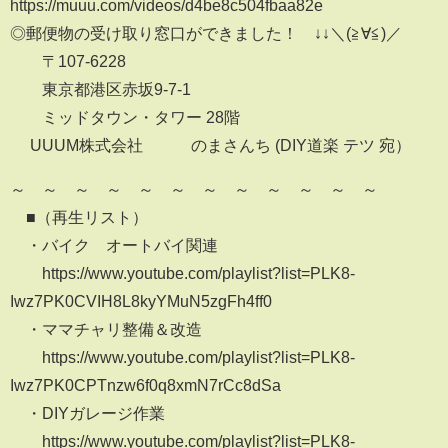
https://muuu.com/videos/d4be8c504fbaa82e
◎郵便物の受け取り窓口ができました！ ↓↓＼(≧∀≦)／
〒107-6228
東京都港区赤坂9-7-1
ミッドタウン・タワー 28階
UUUM株式会社 のまさんち (DIY道楽 テツ 宛）
～∞～∞～∞～∞～∞～∞～∞～∞～∞～∞～∞～
■（再生リスト）
・バイク オートバイ関連
https://www.youtube.com/playlist?list=PLK8-
Iwz7PK0CVIH8L8kyYMuN5zgFh4ff0
・ママチャリ整備＆改造
https://www.youtube.com/playlist?list=PLK8-
Iwz7PK0CPTnzw6f0q8xmN7rCc8dSa
・DIYガレージ作業
https://www.youtube.com/playlist?list=PLK8-