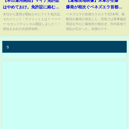
【本日運用開始】マイナ免許証
【速報現地映像】米軍が空爆
はやめておけ。免許証に絡む利
爆発が相次ぐベネズエラ首都カ
権。
ラカス｜市民が走り抜けた“その
本日から運用が開始されたマイナ免許証。
ベネズエラの首都カラカスで3日未明、複
そのメリット・デメリットとは？ ーーー
数回の爆発が発生した。現地では軍事施設
瞬間”
ー セカンドチャンネル開設しました！！
周辺を中心に爆発音が相次ぎ、市内各地で
煩悩まみれの古舘伊知郎...
混乱が広がった。米国のドナ...
s