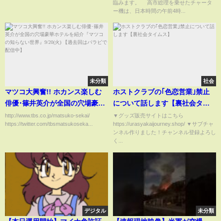
臨みます。 高市総理を乗せたチャータ
ー機は、日本時間の午前4時...
未分類
社会
マツコ大興奮!! ホカンス楽しむ
ホストクラブの｢色恋営業｣禁止
俳優･篠井英介が全国の穴場豪華
について話します【裏社会タイ
ホテルを紹介『マツコの知らな
ムス】
http://www.tbs.co.jp/matsuko-sekai/
▼グッズ販売サイトはこちら
https://twitter.com/tbsmatsukoseka...
https://urasyakaijourney.shop/ ▼サブチャ
い世界』9/20(火) 【過去回はパ
ンネル作りました！チャンネル登録よろし
ラビで配信中】
く...
デジタル
未分類