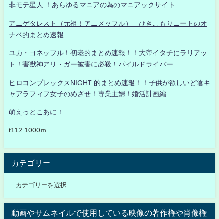
非モテ星人 ！あらゆるマニアの為のマニアックサイト
アニゲタレスト（元祖！アニメッフル） ひきこもりニートのオ
ナベ的まとめ速報
ユカ・ヨネッフル！初老的まとめ速報！！大帝イタチにラリアッ
ト！害獣神アリ・ガー被害に必殺！パイルドライバー
ヒロコンプレックスNIGHT 的まとめ速報！！子供が欲しいど陰キ
ャアラフィフ女子のめざせ！専業主婦！婚活計画編
萌えっとこあに！
t112-1000ｍ
カテゴリー
動画やサムネイルで使用している映像の著作権や肖像権