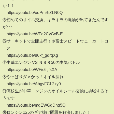
が！！
https://youtu.be/oqPmBiZLN0Q
⑤初めてのオイル交換。キラキラの廃油が出てきたんです
が･･･
https://youtu.be/WFa2CyGxB-E
⑥サーキットで全開走行！＠富士スピードウェーカートコ
ース
https://youtu.be/86kf_gdrqXg
⑦中華エンジン VS ＮＳＲ50の本気バトル！
https://youtu.be/WFic6tjfsXA
⑧やっぱりダメかっ！オイル漏れ
https://youtu.be/AbgvFCL2ky0
⑨高校生が中華エンジンのオイルシール交換に挑戦するそ
うです
https://youtu.be/mgEWGgDng5Q
⑩ロンシン125のギア抜け問題を解決しました！