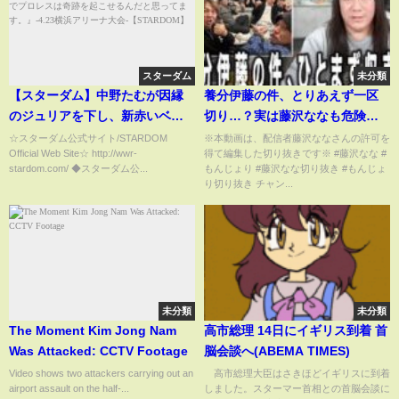
スターダム
未分類
【スターダム】中野たむが因縁
養分伊藤の件、とりあえず一区
のジュリアを下し、新赤いベル
切り…？実は藤沢ななも危険な
ト王者に！『こんな世界でプロ
予告を受けていると明かす｜藤
☆スターダム公式サイト/STARDOM
※本動画は、配信者藤沢ななさんの許可を
Official Web Site☆ http://wwr-
得て編集した切り抜きです※ #藤沢なな #
レスは奇跡を起こせるんだと思
沢なな切り抜き
stardom.com/ ◆スターダム公...
もんじょり #藤沢なな切り抜き #もんじょ
ってます。』-4.23横浜アリーナ
り切り抜き チャン...
大会-【STARDOM】
未分類
未分類
The Moment Kim Jong Nam
高市総理 14日にイギリス到着 首
Was Attacked: CCTV Footage
脳会談へ(ABEMA TIMES)
Video shows two attackers carrying out an
高市総理大臣はさきほどイギリスに到着
airport assault on the half-...
しました。スターマー首相との首脳会談に