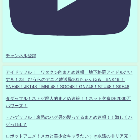
チャンネル登録
アイドッフル！ ワタクシ的まとめ速報 地下格闘アイドルだい
すき！23 ひうらのアニメ放送局101ちゃんねる BNK48 ！
SNH48！JKT48！MNL48！SGO48！GNZ48！STU48！SKE48
タダッフル！ネトゲ廃人的まとめ速報！！ネット乞食DE2000万
パワーズ！
・ハゲッフル！哀愁のハゲ男の髪ってるまとめ速報！！激しくハ
ゲっTEL？
ロボットアニメ！メカと美少女キャラだいすき永遠の非リア充・