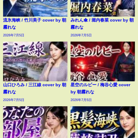
流氷海峡 / 竹川美子 cover by 朝
みれん傘 / 堀内春菜 cover by 朝
霧れな
霧れな
2026年7月5日
2026年7月5日
山口ひろみ / 三江線 cover by 朝
星空のルビー / 梅谷心愛 cover
霧れな
by 朝霧れな
2026年7月5日
2026年7月5日