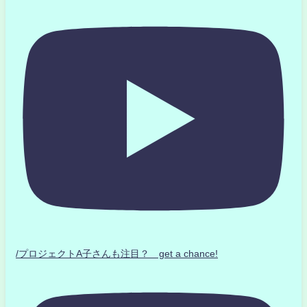
/プロジェクトA子さんも注目？ get a chance!