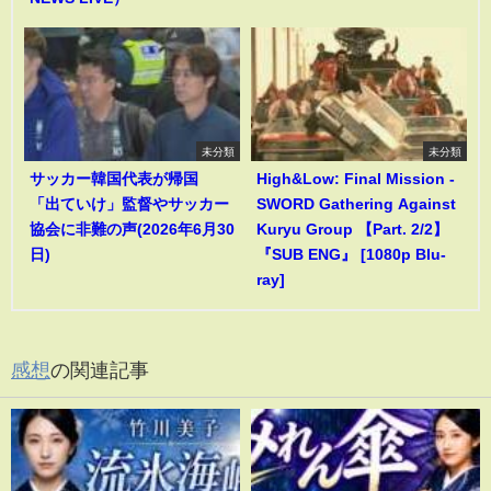
未分類
未分類
サッカー韓国代表が帰国
High&Low: Final Mission -
「出ていけ」監督やサッカー
SWORD Gathering Against
協会に非難の声(2026年6月30
Kuryu Group 【Part. 2/2】
日)
『SUB ENG』 [1080p Blu-
ray]
感想
の関連記事