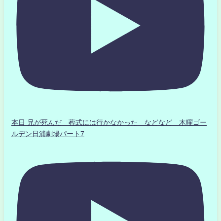
本日 兄が死んだ 葬式には行かなかった などなど 木曜ゴー
ルデン日浦劇場パート7