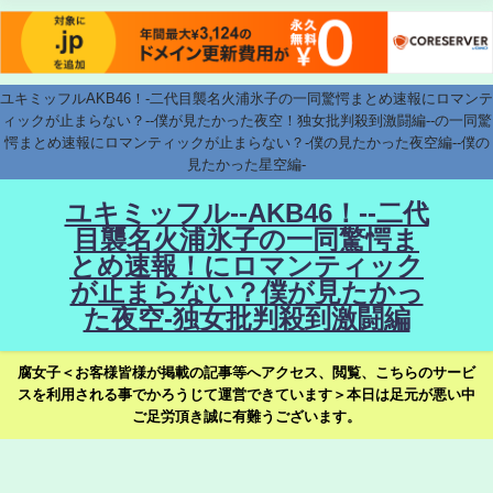
ユキミッフルAKB46！-二代目襲名火浦氷子の一同驚愕まとめ速報にロマンテ
ィックが止まらない？--僕が見たかった夜空！独女批判殺到激闘編--の一同驚
愕まとめ速報にロマンティックが止まらない？-僕の見たかった夜空編--僕の
見たかった星空編-
ユキミッフル--AKB46！--二代
目襲名火浦氷子の一同驚愕ま
とめ速報！にロマンティック
が止まらない？僕が見たかっ
た夜空-独女批判殺到激闘編
腐女子＜お客様皆様が掲載の記事等へアクセス、閲覧、こちらのサービ
スを利用される事でかろうじて運営できています＞本日は足元が悪い中
ご足労頂き誠に有難うございます。