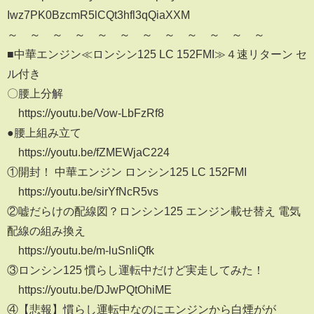
Iwz7PK0BzcmR5lCQt3hfl3qQiaXXM
～∞～∞～∞～∞～∞～∞～∞～∞～∞～∞～∞～
■中華エンジン≪ロンシン125 LC 152FMI≫４速リターン セ
ル付き
〇腰上分解
https://youtu.be/Vow-LbFzRf8
●腰上組み立て
https://youtu.be/fZMEWjaC224
①開封！ 中華エンジン ロンシン125 LC 152FMI
https://youtu.be/sirYfNcR5vs
②嘘だらけの配線図？ロンシン125 エンジン載せ替え 電気
配線の組み換え
https://youtu.be/m-luSnliQfk
③ロンシン125 慣らし運転中だけど実走してみた！
https://youtu.be/DJwPQtOhiME
④【悲報】慣らし運転中なのにエンジンから白煙がが