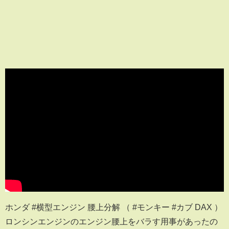
ホンダ #横型エンジン 腰上分解 （ #モンキー #カブ DAX ）
ロンシンエンジンのエンジン腰上をバラす用事があったの