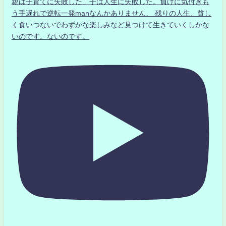
親は子育てに失敗した」子は人生に失敗した。負けに気付きも
う手遅れで逆転一発manなんかありません、 残りの人生、貧し
く食いつないでわずかな楽しみなど見つけて生きていくしかな
いのです。ないのです。