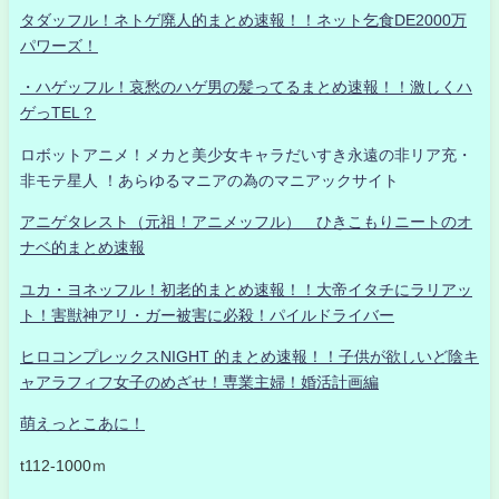
タダッフル！ネトゲ廃人的まとめ速報！！ネット乞食DE2000万
パワーズ！
・ハゲッフル！哀愁のハゲ男の髪ってるまとめ速報！！激しくハ
ゲっTEL？
ロボットアニメ！メカと美少女キャラだいすき永遠の非リア充・
非モテ星人 ！あらゆるマニアの為のマニアックサイト
アニゲタレスト（元祖！アニメッフル） ひきこもりニートのオ
ナベ的まとめ速報
ユカ・ヨネッフル！初老的まとめ速報！！大帝イタチにラリアッ
ト！害獣神アリ・ガー被害に必殺！パイルドライバー
ヒロコンプレックスNIGHT 的まとめ速報！！子供が欲しいど陰キ
ャアラフィフ女子のめざせ！専業主婦！婚活計画編
萌えっとこあに！
t112-1000ｍ