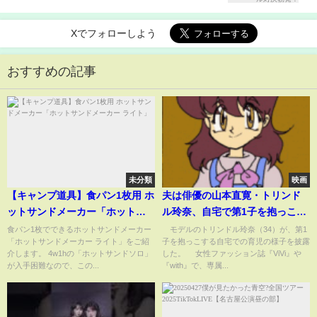
Xでフォローしよう
おすすめの記事
未分類
映画
【キャンプ道具】食パン1枚用 ホ
夫は俳優の山本直寛・トリンド
ットサンドメーカー「ホットサ
ル玲奈、自宅で第1子を抱っこす
ンドメーカー ライト」
る姿に反響「赤ちゃんにして既
食パン1枚でできるホットサンドメーカー
モデルのトリンドル玲奈（34）が、第1
「ホットサンドメーカー ライト」をご紹
子を抱っこする自宅での育児の様子を披露
にスタイルが」「大きくなって
介します。 4w1hの「ホットサンドソロ」
した。 女性ファッション誌『ViVi』や
ますね！」(ABEMA TIMES)
が入手困難なので、この...
『with』で、専属...