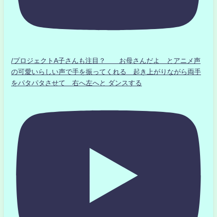
/プロジェクトA子さんも注目？ お母さんだよ とアニメ声
の可愛いらしい声で手を振ってくれる 起き上がりながら両手
をパタパタさせて 右へ左へと ダンスする