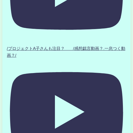
/プロジェクトA子さんも注目？ /感想戯言動画？.一息つく動
画？/