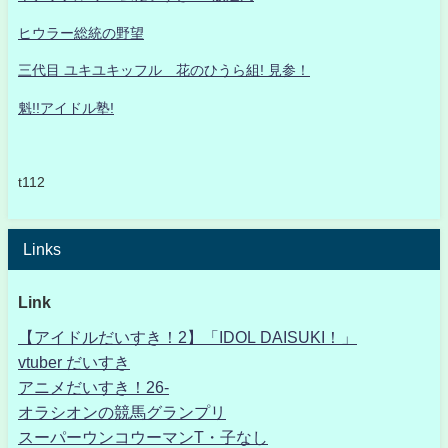
ヒウラー総統の野望
三代目 ユキユキッフル 花のひうら組! 見参！
魁!!アイドル塾!
t112
Links
Link
【アイドルだいすき！2】「IDOL DAISUKI！」
vtuber だいすき
アニメだいすき！26-
オラシオンの競馬グランプリ
スーパーウンコウーマンT・子なし