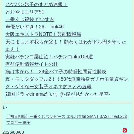
スケバン氷子のまとめ速報！
とおやまエリア51
一番くじ福袋 だいすき
声優だいすき！26- bnk46
大阪エキストラNOTE！芸能情報局
天にまします我らが父よ！ 願わくはわがドル円を守りた
まえ！
実録パチンコ梁山泊！パチンコakb108道
有益便利情報サイトの杜
病は木から！ 24金バエ子の特発性間質性肺炎
真・モリタダッフル2！！50代無職独身ガチホモ童貞ギン
グ・ゲイなー女装子オネエ的まとめ速報
韓国ドラマcinemaだいすき-僕が見たかった星空-
1 -
【初日相場】一番くじ ワンピース エルバフ編 GIANT BASH!! Vol.2 場
ブロギー 軍子
2026/08/08