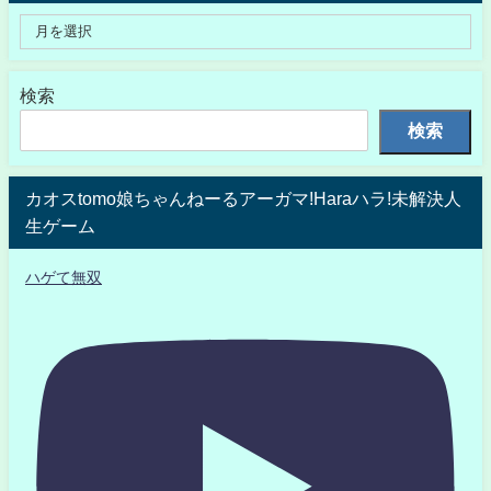
検索
検索
カオスtomo娘ちゃんねーるアーガマ!Haraハラ!未解決人
生ゲーム
ハゲて無双