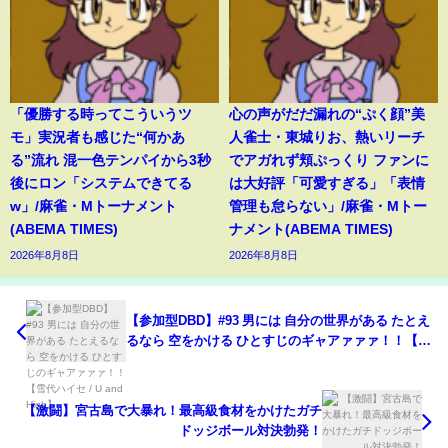
「優勝する時ってこういうツ
心の声がだだ漏れの“ぷく顔”美
モ」実況者も感じた“何かあ
人雀士・東城りお、熱いリーチ
る”流れ 混一色テンパイから3秒
でアガれず頬ぷっくり ファンに
後にロン「システムできてる
は大好評「可愛すぎる」「表情
w」/麻雀・Mトーナメント
管理も怠らない」/麻雀・Mトー
(ABEMA TIMES)
ナメント(ABEMA TIMES)
2026年8月8日
2026年8月8日
【参加型DBD】#93 男には 自分の世界がある たとえ
るなら 空をかける ひとすじのギャアァァァ！！【雪
代ハイセ / U and High】
【激闘】宮古島で大暴れ！最高級食材をかけたガチ
ドッジボール対決勃発！