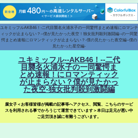
ユキミッフルAKB46！-二代目襲名火浦氷子の一同驚愕まとめ速報にロマンテ
ィックが止まらない？--僕が見たかった夜空！独女批判殺到激闘編--の一同驚
愕まとめ速報にロマンティックが止まらない？-僕の見たかった夜空編--僕の
見たかった星空編-
ユキミッフル--AKB46！--二代
目襲名火浦氷子の一同驚愕ま
とめ速報！にロマンティック
が止まらない？僕が見たかっ
た夜空-独女批判殺到激闘編
腐女子＜お客様皆様が掲載の記事等へアクセス、閲覧、こちらのサービ
スを利用される事でかろうじて運営できています＞本日は足元が悪い中
ご足労頂き誠に有難うございます。