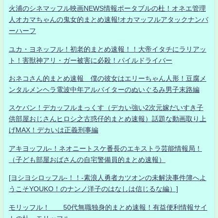
火浦のシネマッフル映画NEWS情報ポータブルの杜！オネエ管理
人オカマちゃんの鬼女的まとめ速報!オカマッフルアタックナンバ
ーハーフ
ユカ・ヨネッフル！初老的まとめ速報！！大帝イタチにラリアッ
ト！害獣神アリ・ガー被害に必殺！パイルドライバー
おネコさん的まとめ速報 僕の彼女はエリーちゃん人形！豆腐メ
ンタルメンヘラ電波中年アルバイターのぬいぐるみ男子末路編
スケバン！デカッフルまっくす（デカい強い2次元嫁だいすき子
供部屋おじさんヒロシ之古惑仔的まとめ速報）話題な動画取り上
げMAX！デカいは正義刑事編
アキヨッフル-！ネオニートスケ番長のエキストラ芸能情報局！
（子ども部屋おばさんの自宅警備員的まとめ速報）
[ヨシヨシロッフル-！！-素浪人勇者カツオンの未解決事件簿へよ
うこそYOUKO！のナンノ洋子のはなしは信じるな編）]
モリッフル！ 50代無職独身的まとめ速報！有益便利情報サイ