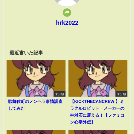
hrk2022
最近書いた記事
未分類
未分類
歌舞伎町のメンヘラ事情調査
【KICKTHECANCREW 】ミ
してみた
ラクルロピット メーカーの
神対応に震える！【ファミコ
ン心拳外伝】