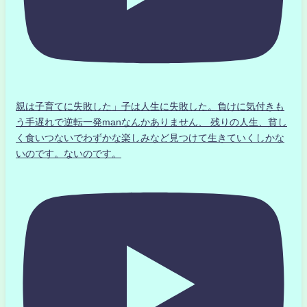
親は子育てに失敗した」子は人生に失敗した。負けに気付きも
う手遅れで逆転一発manなんかありません、 残りの人生、貧し
く食いつないでわずかな楽しみなど見つけて生きていくしかな
いのです。ないのです。