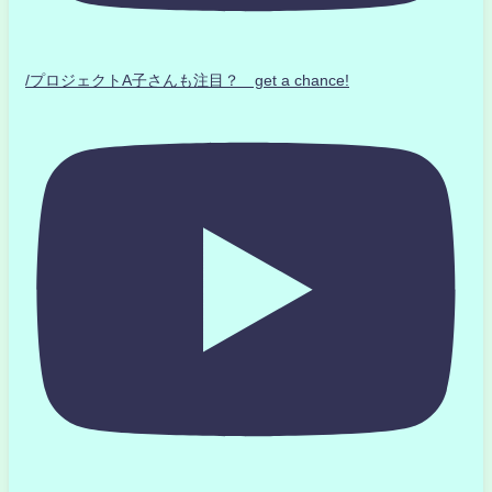
/プロジェクトA子さんも注目？ get a chance!