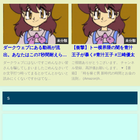
未分類
未分類
ダークウェブにある動画が流
【衝撃】トー横界隈の闇を青汁
出。あなたはこの7秒間耐えられ
王子が暴く#青汁王子 #三崎優太
ますか？
ダークウェブにはないですごめんなさい皆
ご視聴ありがとうございます。 チャンネ
さんを騙してしまいましたごめんなさいて
ル登録、高評価お願いします。 ▼【書
か文字打つ時ってまるとかてんとかないと
籍】 「時を稼ぐ男 新時代の時間とお金の
読みにくくないですかはてな...
法則」 (Amazon)h...
s