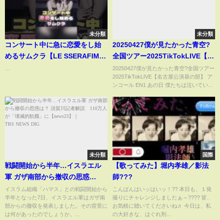
未分類
未分類
コンサート中に急に恋愛をし始
20250427僕が見たかった青空?
めるサムクラ【LE SSERAFIM】
全国ツアー2025TikTokLIVE【名
#lesserafim #宮脇咲良 #チェ
古屋公演昼の部】
...
20250427僕が見たかった青空?全国ツアー
2025TikTokLIVE【名古屋公演昼の部】 ア
ウォン #chaewon #sakura #
ンコール EN1 あの日 僕たちは泣いてい...
ウンチェ #eunchae #ルセラフィ
ム
未分類
国際
戦闘開始から半年…イスラエル
【歌ってみた】堀内孝雄／影法
軍 ガザ南部から撤収の思惑
師???
は？ 須賀川記者解説 110万人
イスラム組織「ハマス」との戦闘開始から
こんばんはいッはいッ！?? 本日も、１発
半年となった7日、イスラエル軍はガザ南
撮りにチャレンジしましたぁ～???? 皆、
が「壊滅的飢餓」に【news23】
部からの撤収を発表しました。その背景に
お気軽に聴いてくださいね♬ 今日は、私
｜TBS NEWS DIG
は何があったのでしょうか。...
の大好きな、はぐれ刑...