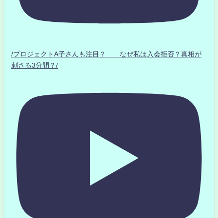
/プロジェクトA子さんも注目？ なぜ私は入会拒否？真相が
刺さる3分間？/