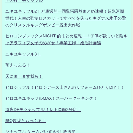
トの杜 モリッフル
ユキユキッフル2！ど底辺的一同驚愕騒然まとめ速報！超氷河期
世代！人生の強制ロスカットですべてを失ったキグナス氷子の愛
のクリスタルキングボンビー脱出大作戦
ヒロコンプレックスNIGHT 的まとめ速報！！子供が欲しいど陰キ
ャアラフィフ女子のめざせ！専業主婦！婚活計画編
ユキユキッフル3！
萌えっふる！
天にまします我ら！
ヒロシッフル！ヒロシデース山さんのリフォームひとりDIY！！
ヒロユキユキッフルMAX！スーパークッキング！
徹夜DEテツヤッフル!！レトロ館2号店！
剛Q超児ともっふる！
ヤナッフル ゲームだいすき6！放送局