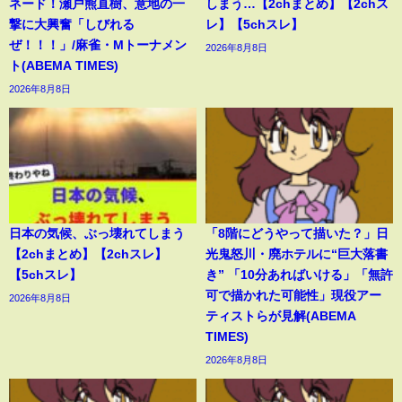
ネード！瀬戸熊直樹、意地の一
しまう…【2chまとめ】【2chス
撃に大興奮「しびれる
レ】【5chスレ】
ぜ！！！」/麻雀・Mトーナメン
2026年8月8日
ト(ABEMA TIMES)
2026年8月8日
日本の気候、ぶっ壊れてしまう
「8階にどうやって描いた？」日
【2chまとめ】【2chスレ】
光鬼怒川・廃ホテルに“巨大落書
【5chスレ】
き” 「10分あればいける」「無許
可で描かれた可能性」現役アー
2026年8月8日
ティストらが見解(ABEMA
TIMES)
2026年8月8日