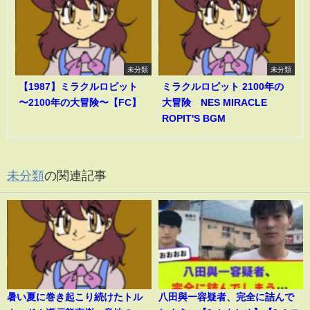
未分類
未分類
【1987】ミラクルロピット
ミラクルロピット 2100年の
〜2100年の大冒険〜【FC】
大冒険 NES MIRACLE
ROPIT'S BGM
未分類
の関連記事
暑い夏に巻き起こり続けたトル
八田與一容疑者、完全に詰んで