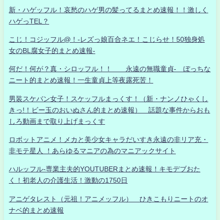
新・ハゲッフル！哀愁のハゲ男の髪ってるまとめ速報！！激しく
ハゲっTEL？
こじ！コジッフル@！-レズっ娘百合ネエ！こじらせ！50独身処
女のBL腐女子的まとめ速報-
何だ！何が？真・シロッフル！！ 永遠の無職童貞- ぼっちな
ニート的まとめ速報！一生童貞上等夜露死苦！
男装スケバン女子！スケッフルまっくす！（新・ナンノひゃくし
きっ!！ビー玉のおいぬさん的まとめ速報） 話題な事件からおも
しろ動画まで取り上げまっくす
ロボットアニメ！メカと美少女キャラだいすき永遠の非リア充・
非モテ星人 ！あらゆるマニアの為のマニアックサイト
ハルッフル-専業主夫的YOUTUBERまとめ速報！キモデブおた
く！初老人の介護生活！激動の1750日
アニゲタレスト（元祖！アニメッフル） ひきこもりニートのオ
ナベ的まとめ速報