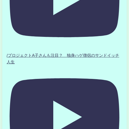
/プロジェクトA子さんも注目？ 独身ハゲ僧侶のサンドイッチ
人生