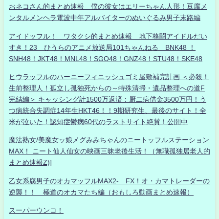
おネコさん的まとめ速報 僕の彼女はエリーちゃん人形！豆腐メ
ンタルメンヘラ電波中年アルバイターのぬいぐるみ男子末路編
アイドッフル！ ワタクシ的まとめ速報 地下格闘アイドルだい
すき！23 ひうらのアニメ放送局101ちゃんねる BNK48 ！
SNH48！JKT48！MNL48！SGO48！GNZ48！STU48！SKE48
ヒウラッフルのハーニーフィニッシュゴミ屋敷補完計画 ＜必殺！
生前整理人！孤立し孤独死からの～特殊清掃・遺品整理への道F
完結編＞ キャッシング計1500万返済：厨二病借金3500万円！う
つ病統合失調症14年生HKT46！！9期研究生、最後のサイト！全
米が泣いた！認知症鬱病60代のラストサイト絶賛！公開中
魔法熟女/美魔女ッ娘メグみみちゃんのニートッフルステーション
MAX！ ニート仙人仙女の映画三昧老後生活！（無職孤独居老人的
まとめ速報Z)]
乙女系腐男子のオカマッフルMAX2- FX！オ・カマトレーダーの
逆襲！！ 極道のオカマたち編（おもしろ動画まとめ速報）
スーパーウンコ！