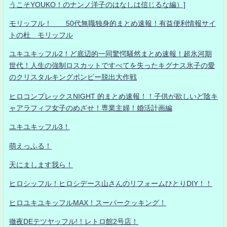
うこそYOUKO！のナンノ洋子のはなしは信じるな編）]
モリッフル！ 50代無職独身的まとめ速報！有益便利情報サイ
トの杜 モリッフル
ユキユキッフル2！ど底辺的一同驚愕騒然まとめ速報！超氷河期
世代！人生の強制ロスカットですべてを失ったキグナス氷子の愛
のクリスタルキングボンビー脱出大作戦
ヒロコンプレックスNIGHT 的まとめ速報！！子供が欲しいど陰キ
ャアラフィフ女子のめざせ！専業主婦！婚活計画編
ユキユキッフル3！
萌えっふる！
天にまします我ら！
ヒロシッフル！ヒロシデース山さんのリフォームひとりDIY！！
ヒロユキユキッフルMAX！スーパークッキング！
徹夜DEテツヤッフル!！レトロ館2号店！