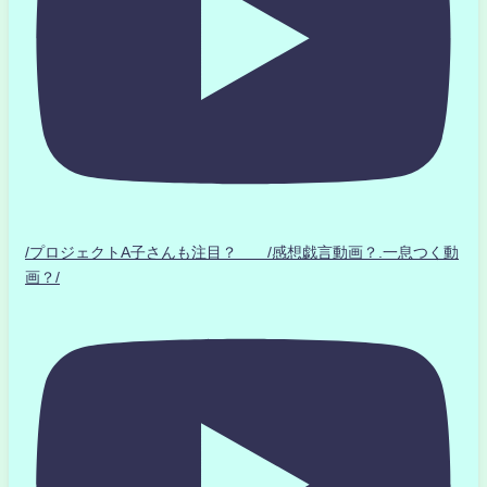
/プロジェクトA子さんも注目？ /感想戯言動画？.一息つく動
画？/