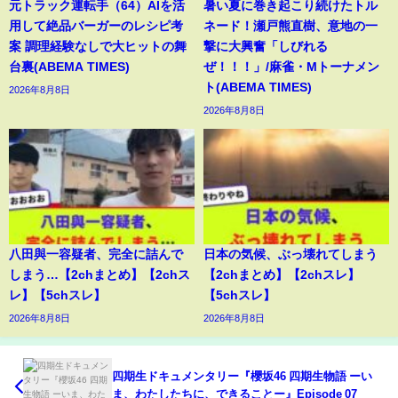
元トラック運転手（64）AIを活
暑い夏に巻き起こり続けたトル
用して絶品バーガーのレシピ考
ネード！瀬戸熊直樹、意地の一
案 調理経験なしで大ヒットの舞
撃に大興奮「しびれる
台裏(ABEMA TIMES)
ぜ！！！」/麻雀・Mトーナメン
ト(ABEMA TIMES)
2026年8月8日
2026年8月8日
八田與一容疑者、完全に詰んで
日本の気候、ぶっ壊れてしまう
しまう…【2chまとめ】【2chス
【2chまとめ】【2chスレ】
レ】【5chスレ】
【5chスレ】
2026年8月8日
2026年8月8日
四期生ドキュメンタリー『櫻坂46 四期生物語 ーい
ま、わたしたちに、できることー』Episode 07