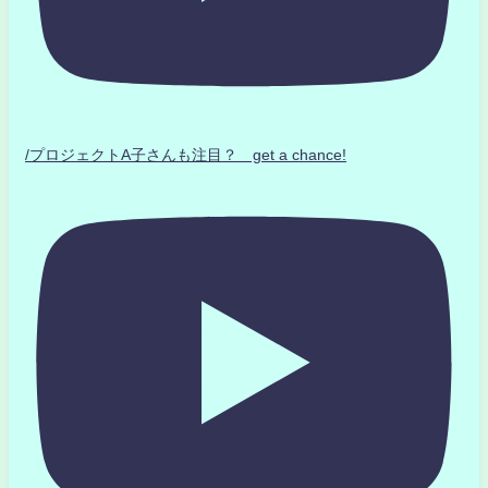
/プロジェクトA子さんも注目？ get a chance!