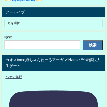
アーカイブ
検索
検索
カオスtomo娘ちゃんねーるアーガマ!Haraハラ!未解決人
生ゲーム
ハゲて無双