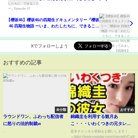
【櫻坂46】櫻坂46の四期生ドキュメンタリー『櫻坂
46 四期生物語 ーいま、わたしたちに、できること
ー』Episode 06を観て感想を語ってみました。【四
期生】
Xでフォローしよう
おすすめの記事
未分類
おすすめ
ラウンドワン、ふわっち配信者
錦織圭を利用する観月あ
に怒りの法的制裁w
こ・・・いわくつきの元タレン
ト彼女は黒すぎる女だった。芸
...
是非チャンネル登録をお願いします！
→https://www.youtube.com/channel/UCuhN
能界復帰も画策か【芸能おもク