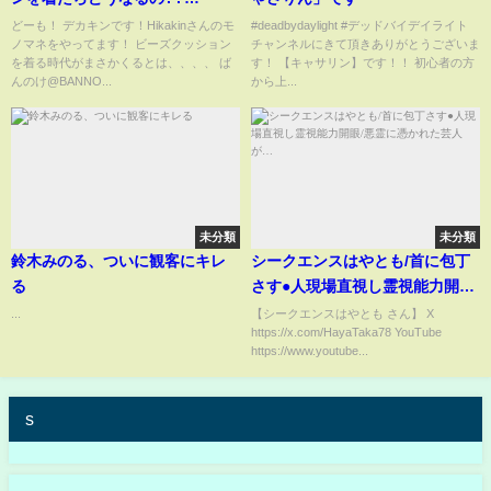
#shorts
どーも！ デカキンです！Hikakinさんのモ
#deadbydaylight #デッドバイデイライト
ノマネをやってます！ ビーズクッション
チャンネルにきて頂きありがとうございま
を着る時代がまさかくるとは、、、、 ば
す！ 【キャサリン】です！！ 初心者の方
んのけ@BANNO...
から上...
未分類
未分類
鈴木みのる、ついに観客にキレ
シークエンスはやとも/首に包丁
る
さす●人現場直視し霊視能力開眼/
悪霊に憑かれた芸人が…
...
【シークエンスはやとも さん】 X
https://x.com/HayaTaka78 YouTube
https://www.youtube...
s