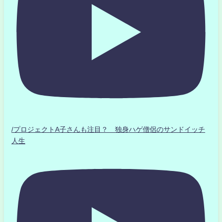
/プロジェクトA子さんも注目？ 独身ハゲ僧侶のサンドイッチ
人生