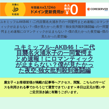
ユキミッフルAKB46！-二代目襲名火浦氷子の一同驚愕まとめ速報にロマンテ
ィックが止まらない？--僕が見たかった夜空！独女批判殺到激闘編--の一同驚
愕まとめ速報にロマンティックが止まらない？-僕の見たかった夜空編--僕の
見たかった星空編-
ユキミッフル--AKB46！--二代
目襲名火浦氷子の一同驚愕ま
とめ速報！にロマンティック
が止まらない？僕が見たかっ
た夜空-独女批判殺到激闘編
腐女子＜お客様皆様が掲載の記事等へアクセス、閲覧、こちらのサービ
スを利用される事でかろうじて運営できています＞本日は足元が悪い中
ご足労頂き誠に有難うございます。