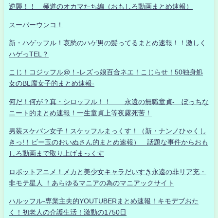
逆襲！！ 極道のオカマたち編（おもしろ動画まとめ速報）
スーパーウンコ！
新・ハゲッフル！哀愁のハゲ男の髪ってるまとめ速報！！激しく
ハゲっTEL？
こじ！コジッフル@！-レズっ娘百合ネエ！こじらせ！50独身処
女のBL腐女子的まとめ速報-
何だ！何が？真・シロッフル！！ 永遠の無職童貞- ぼっちな
ニート的まとめ速報！一生童貞上等夜露死苦！
男装スケバン女子！スケッフルまっくす！（新・ナンノひゃくし
きっ!！ビー玉のおいぬさん的まとめ速報） 話題な事件からおも
しろ動画まで取り上げまっくす
ロボットアニメ！メカと美少女キャラだいすき永遠の非リア充・
非モテ星人 ！あらゆるマニアの為のマニアックサイト
ハルッフル-専業主夫的YOUTUBERまとめ速報！キモデブおた
く！初老人の介護生活！激動の1750日