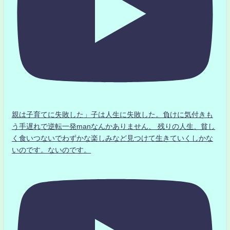
親は子育てに失敗した」子は人生に失敗した。負けに気付きも
う手遅れで逆転一発manなんかありません、 残りの人生、貧し
く食いつないでわずかな楽しみなど見つけて生きていくしかな
いのです。ないのです。