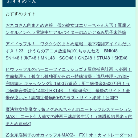
おすすめ～ん
おすすめサイト
おネコさん的まとめ速報 僕の彼女はエリーちゃん人形！豆腐メ
ンタルメンヘラ電波中年アルバイターのぬいぐるみ男子末路編
アイドッフル！ ワタクシ的まとめ速報 地下格闘アイドルだい
すき！23 ひうらのアニメ放送局101ちゃんねる BNK48 ！
SNH48！JKT48！MNL48！SGO48！GNZ48！STU48！SKE48
ヒウラッフルのハーニーフィニッシュゴミ屋敷補完計画 ＜必殺！
生前整理人！孤立し孤独死からの～特殊清掃・遺品整理への道F
完結編＞ キャッシング計1500万返済：厨二病借金3500万円！う
つ病統合失調症14年生HKT46！！9期研究生、最後のサイト！全
米が泣いた！認知症鬱病60代のラストサイト絶賛！公開中
魔法熟女/美魔女ッ娘メグみみちゃんのニートッフルステーション
MAX！ ニート仙人仙女の映画三昧老後生活！（無職孤独居老人的
まとめ速報Z)]
乙女系腐男子のオカマッフルMAX2- FX！オ・カマトレーダーの