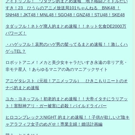
アイドッフル！ ワタクシ的まとめ速報 地下格闘アイドルだい
すき！23 ひうらのアニメ放送局101ちゃんねる BNK48 ！
SNH48！JKT48！MNL48！SGO48！GNZ48！STU48！SKE48
タダッフル！ネトゲ廃人的まとめ速報！！ネット乞食DE2000万
パワーズ！
・ハゲッフル！哀愁のハゲ男の髪ってるまとめ速報！！激しくハ
ゲっTEL？
ロボットアニメ！メカと美少女キャラだいすき永遠の非リア充・
非モテ星人 ！あらゆるマニアの為のマニアックサイト
アニゲタレスト（元祖！アニメッフル） ひきこもりニートのオ
ナベ的まとめ速報
ユカ・ヨネッフル！初老的まとめ速報！！大帝イタチにラリアッ
ト！害獣神アリ・ガー被害に必殺！パイルドライバー
ヒロコンプレックスNIGHT 的まとめ速報！！子供が欲しいど陰キ
ャアラフィフ女子のめざせ！専業主婦！婚活計画編