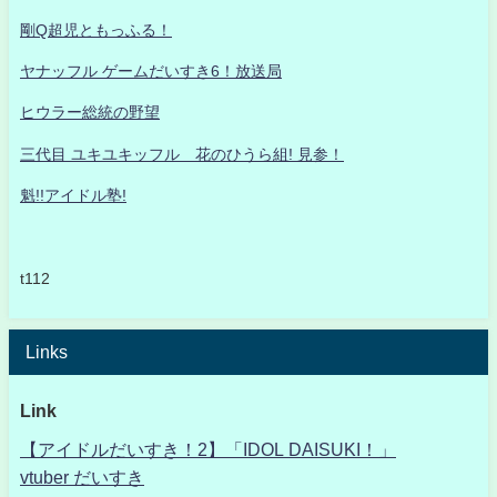
剛Q超児ともっふる！
ヤナッフル ゲームだいすき6！放送局
ヒウラー総統の野望
三代目 ユキユキッフル 花のひうら組! 見参！
魁!!アイドル塾!
t112
Links
Link
【アイドルだいすき！2】「IDOL DAISUKI！」
vtuber だいすき