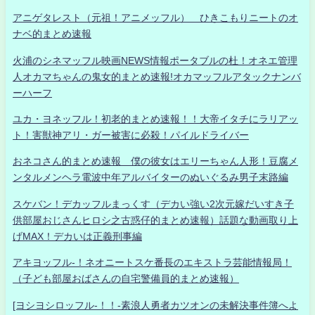
アニゲタレスト（元祖！アニメッフル） ひきこもりニートのオ
ナベ的まとめ速報
火浦のシネマッフル映画NEWS情報ポータブルの杜！オネエ管理
人オカマちゃんの鬼女的まとめ速報!オカマッフルアタックナンバ
ーハーフ
ユカ・ヨネッフル！初老的まとめ速報！！大帝イタチにラリアッ
ト！害獣神アリ・ガー被害に必殺！パイルドライバー
おネコさん的まとめ速報 僕の彼女はエリーちゃん人形！豆腐メ
ンタルメンヘラ電波中年アルバイターのぬいぐるみ男子末路編
スケバン！デカッフルまっくす（デカい強い2次元嫁だいすき子
供部屋おじさんヒロシ之古惑仔的まとめ速報）話題な動画取り上
げMAX！デカいは正義刑事編
アキヨッフル-！ネオニートスケ番長のエキストラ芸能情報局！
（子ども部屋おばさんの自宅警備員的まとめ速報）
[ヨシヨシロッフル-！！-素浪人勇者カツオンの未解決事件簿へよ