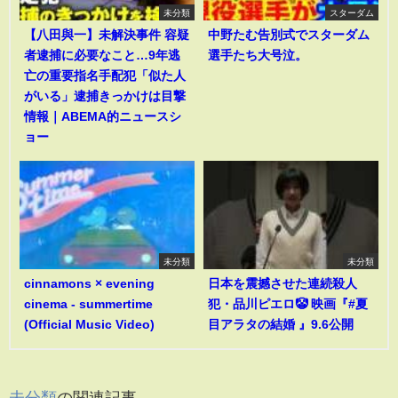
未分類
スターダム
【八田與一】未解決事件 容疑
中野たむ告別式でスターダム
者逮捕に必要なこと…9年逃
選手たち大号泣。
亡の重要指名手配犯「似た人
がいる」逮捕きっかけは目撃
情報｜ABEMA的ニュースシ
ョー
未分類
未分類
cinnamons × evening
日本を震撼させた連続殺人
cinema - summertime
犯・品川ピエロ🤡 映画『#夏
(Official Music Video)
目アラタの結婚 』9.6公開