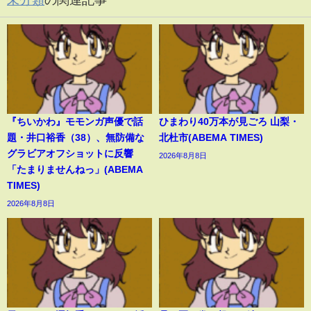
未分類
の関連記事
『ちいかわ』モモンガ声優で話
ひまわり40万本が見ごろ 山梨・
題・井口裕香（38）、無防備な
北杜市(ABEMA TIMES)
グラビアオフショットに反響
2026年8月8日
「たまりませんねっ」(ABEMA
TIMES)
2026年8月8日