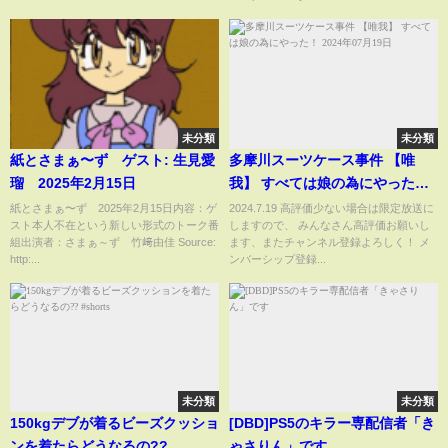
ロ秘話ニュース】
未分類
未分類
紙とさまぁ〜ず ゲスト: 生見愛
多摩川スーツケース事件 【唯
瑠 2025年2月15日
我】 すべては娘の為にやった！
2024年07月19日
紙とさまぁ〜ず 2025年2月15日内容：ゲ
2024.7.19 高評価少ない場合は限定放送に
スト本人不在という新しい形式のトーク番
しますので、 みんなさん高評価お願いし
組出演者：さまぁ～ず 竹﨑由佳 Source:
ます、またチャンネル登録よろしく！ メ
http:...
ンバーシップ登録...
未分類
未分類
150kgデブが着るビーズクッショ
[DBD]PS5のキラー専配信者「き
ンを着たらどうなるの??
ゃさりん」です