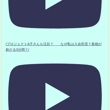
/プロジェクトA子さんも注目？ なぜ私は入会拒否？真相が
刺さる3分間？/