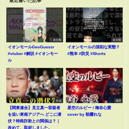
最近書いた記事
未分類
未分類
イオンモールGeoGuessr
イオンモールの深刻な実態？
#vtuber #解説 #イオンモー
#熊本 #防災 #Shorts
ル
社会
感想
【関東連合】見立真一容疑者
星空のルビー / 梅谷心愛
を追い東南アジアへ どこに潜
cover by 朝霧れな
伏？特殊詐欺との関係は？｜
改めて、取材しました。