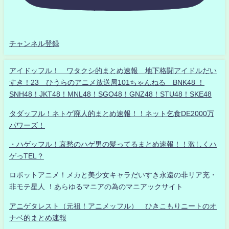
チャンネル登録
アイドッフル！ ワタクシ的まとめ速報 地下格闘アイドルだい
すき！23 ひうらのアニメ放送局101ちゃんねる BNK48 ！
SNH48！JKT48！MNL48！SGO48！GNZ48！STU48！SKE48
タダッフル！ネトゲ廃人的まとめ速報！！ネット乞食DE2000万
パワーズ！
・ハゲッフル！哀愁のハゲ男の髪ってるまとめ速報！！激しくハ
ゲっTEL？
ロボットアニメ！メカと美少女キャラだいすき永遠の非リア充・
非モテ星人 ！あらゆるマニアの為のマニアックサイト
アニゲタレスト（元祖！アニメッフル） ひきこもりニートのオ
ナベ的まとめ速報