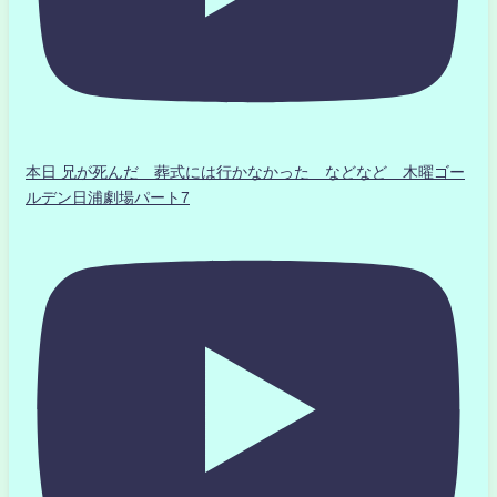
本日 兄が死んだ 葬式には行かなかった などなど 木曜ゴー
ルデン日浦劇場パート7