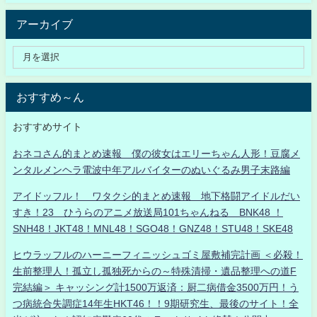
アーカイブ
おすすめ～ん
おすすめサイト
おネコさん的まとめ速報 僕の彼女はエリーちゃん人形！豆腐メ
ンタルメンヘラ電波中年アルバイターのぬいぐるみ男子末路編
アイドッフル！ ワタクシ的まとめ速報 地下格闘アイドルだい
すき！23 ひうらのアニメ放送局101ちゃんねる BNK48 ！
SNH48！JKT48！MNL48！SGO48！GNZ48！STU48！SKE48
ヒウラッフルのハーニーフィニッシュゴミ屋敷補完計画 ＜必殺！
生前整理人！孤立し孤独死からの～特殊清掃・遺品整理への道F
完結編＞ キャッシング計1500万返済：厨二病借金3500万円！う
つ病統合失調症14年生HKT46！！9期研究生、最後のサイト！全