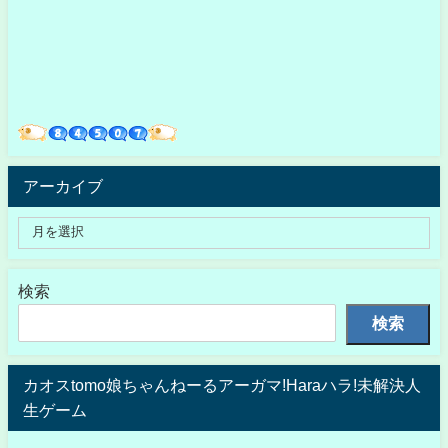
アーカイブ
検索
検索
カオスtomo娘ちゃんねーるアーガマ!Haraハラ!未解決人
生ゲーム