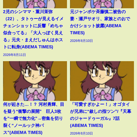
2児のシンママ・重川茉弥
元ジャンポケ斉藤慎二被告の
（22）、タトゥーが見えるイメ
妻・瀬戸サオリ、家族とのおで
チェンショットに反響「めちゃ
かけショット披露(ABEMA
似合ってる」「大人っぽく見え
TIMES)
る」元夫・まえだしゅんはホス
2026年8月10日
トに転身(ABEMA TIMES)
2026年8月11日
何が起きた…！？ 河村勇輝、目
「可愛すぎかよー！」オゴタイ
を疑う“衝撃の展開” 巨人3枚
が兄弟に“赦しの指ツン”/『天幕
を”一瞬で無力化”→密集を切り
のジャードゥーガル』7話
裂く“ノールック神パ
(ABEMA TIMES)
ス”(ABEMA TIMES)
2026年8月10日