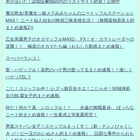
米が泣いた！認知症鬱病60代のラストサイト絶賛！公開中
魔法熟女/美魔女ッ娘メグみみちゃんのニートッフルステーション
MAX！ ニート仙人仙女の映画三昧老後生活！（無職孤独居老人的
まとめ速報Z)]
乙女系腐男子のオカマッフルMAX2- FX！オ・カマトレーダーの
逆襲！！ 極道のオカマたち編（おもしろ動画まとめ速報）
スーパーウンコ！
新・ハゲッフル！哀愁のハゲ男の髪ってるまとめ速報！！激しく
ハゲっTEL？
こじ！コジッフル@！-レズっ娘百合ネエ！こじらせ！50独身処
女のBL腐女子的まとめ速報-
何だ！何が？真・シロッフル！！ 永遠の無職童貞- ぼっちな
ニート的まとめ速報！一生童貞上等夜露死苦！
男装スケバン女子！スケッフルまっくす！（新・ナンノひゃくし
きっ!！ビー玉のおいぬさん的まとめ速報） 話題な事件からおも