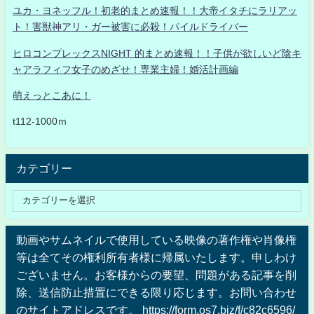
ユカ・ヨネッフル！初老的まとめ速報！！大帝イタチにラリアッ
ト！害獣神アリ・ガー被害に必殺！パイルドライバー
ヒロコンプレックスNIGHT 的まとめ速報！！子供が欲しいど陰キ
ャアラフィフ女子のめざせ！専業主婦！婚活計画編
萌えっとこあに！
t112-1000ｍ
カテゴリー
動画やサムネイルで使用している映像の著作権や肖像権
等は全てその権利所有者様に帰属いたします。申しわけ
ございません。お客様からの要望、問題がある記事を削
除、送信防止措置にできる限り応じます。お問い合わせ
のサイトアドレスです。 https://form.os7.biz/f/c82c6596/