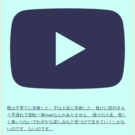
親は子育てに失敗した」子は人生に失敗した。負けに気付きも
う手遅れで逆転一発manなんかありません、 残りの人生、貧し
く食いつないでわずかな楽しみなど見つけて生きていくしかな
いのです。ないのです。