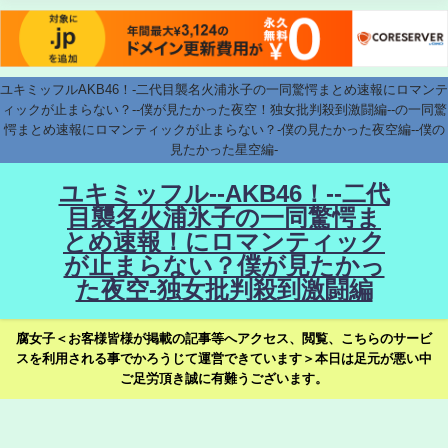
ユキミッフルAKB46！-二代目襲名火浦氷子の一同驚愕まとめ速報にロマンテ
ィックが止まらない？--僕が見たかった夜空！独女批判殺到激闘編--の一同驚
愕まとめ速報にロマンティックが止まらない？-僕の見たかった夜空編--僕の
見たかった星空編-
ユキミッフル--AKB46！--二代
目襲名火浦氷子の一同驚愕ま
とめ速報！にロマンティック
が止まらない？僕が見たかっ
た夜空-独女批判殺到激闘編
腐女子＜お客様皆様が掲載の記事等へアクセス、閲覧、こちらのサービ
スを利用される事でかろうじて運営できています＞本日は足元が悪い中
ご足労頂き誠に有難うございます。