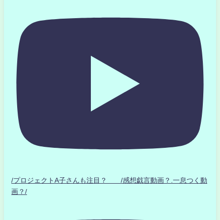
/プロジェクトA子さんも注目？ /感想戯言動画？.一息つく動
画？/