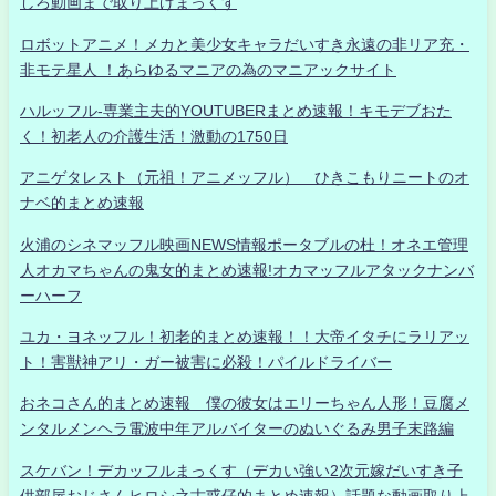
しろ動画まで取り上げまっくす
ロボットアニメ！メカと美少女キャラだいすき永遠の非リア充・
非モテ星人 ！あらゆるマニアの為のマニアックサイト
ハルッフル-専業主夫的YOUTUBERまとめ速報！キモデブおた
く！初老人の介護生活！激動の1750日
アニゲタレスト（元祖！アニメッフル） ひきこもりニートのオ
ナベ的まとめ速報
火浦のシネマッフル映画NEWS情報ポータブルの杜！オネエ管理
人オカマちゃんの鬼女的まとめ速報!オカマッフルアタックナンバ
ーハーフ
ユカ・ヨネッフル！初老的まとめ速報！！大帝イタチにラリアッ
ト！害獣神アリ・ガー被害に必殺！パイルドライバー
おネコさん的まとめ速報 僕の彼女はエリーちゃん人形！豆腐メ
ンタルメンヘラ電波中年アルバイターのぬいぐるみ男子末路編
スケバン！デカッフルまっくす（デカい強い2次元嫁だいすき子
供部屋おじさんヒロシ之古惑仔的まとめ速報）話題な動画取り上