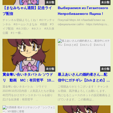
未分類
未分類
【まなみちゃん退院】記念ライ
Выбираемся из Гигантского
ブ配信
Непробиваемого Ящика !
チャンネル登録よろしくね！ #ロマンチャ
Покупай Мерч А4 «Ламба&Гелик» на
ンネル #ホームレスまなみ #池袋 #ラ
официальном сайте - https://a4shop.ru...
イブ配信 #ホス狂い #ホスト #大久保
公園 #トー横...
未分類
未分類
賞金奪い合いネタバトル ソウド
最上あいさんの婚約者さん…配
リ 動画 MC：有田哲平 10月
信中にガチギレ【2chまとめ】
2日
【2chスレ】【5chスレ】
賞金奪い合いネタバトル ソウドリ
ご視聴ありがとうございます！ チャンネ
2023年10月2日内容：人気芸人たちが賞金
ル登録、高評価よろしくお願いします。
40万円をかけガチンコネタバトルを繰り
気になるニュースのネットの反応動画を上
広げる出演者：有田哲平 ...
げていきます。 この動画は...