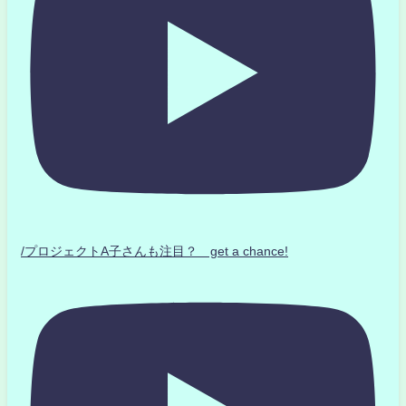
/プロジェクトA子さんも注目？ get a chance!