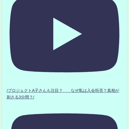
/プロジェクトA子さんも注目？ なぜ私は入会拒否？真相が
刺さる3分間？/