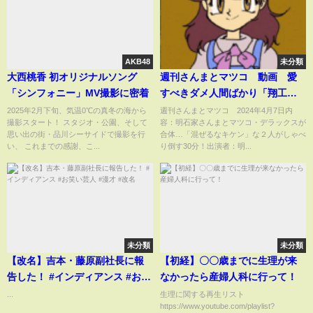
AKB48
未分類
大西桃香 初オリジナルソング
週刊さんまとマツコ 動画 愛
「シンフォニー」MV撮影に密着
すべきダメ人間ばかり「翔工務
店」を徹底解明 4月7日
2025年2月下旬、気温0℃の真冬の海から
週刊さんまとマツコ 2024年4月7日内
撮影スタート！ スタジオ・公園、そして
容：明石家さんまとマツコ・デラックスが
思い出の街・品川シーサイドで撮影を行
合体…「混ぜるなキケン」な２人がしゃべ
い、 これまでの感謝、こ...
り倒す30分！出演者：明...
未分類
未分類
【改名】吉本・藤原副社長に報
【初経】〇〇歳までに生理が来
告した！ #インディアンス #お笑
なかったら産婦人科に行って！
い芸人 #漫才 #改名
...
生理に関する再生リスト
https://www.youtube.com/playlist?