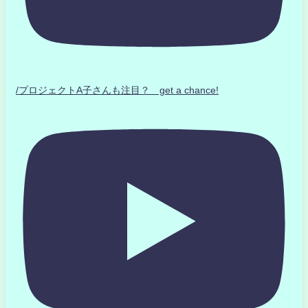
/プロジェクトA子さんも注目？ get a chance!