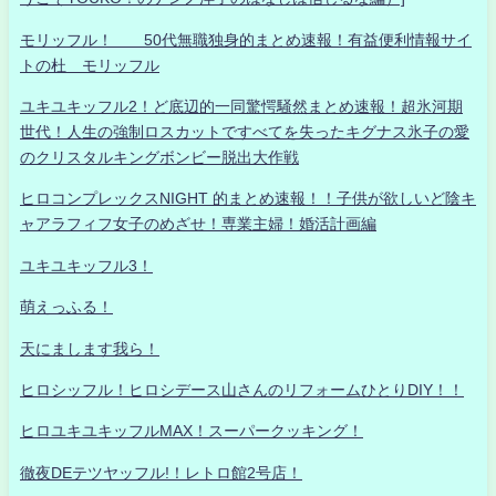
モリッフル！ 50代無職独身的まとめ速報！有益便利情報サイ
トの杜 モリッフル
ユキユキッフル2！ど底辺的一同驚愕騒然まとめ速報！超氷河期
世代！人生の強制ロスカットですべてを失ったキグナス氷子の愛
のクリスタルキングボンビー脱出大作戦
ヒロコンプレックスNIGHT 的まとめ速報！！子供が欲しいど陰キ
ャアラフィフ女子のめざせ！専業主婦！婚活計画編
ユキユキッフル3！
萌えっふる！
天にまします我ら！
ヒロシッフル！ヒロシデース山さんのリフォームひとりDIY！！
ヒロユキユキッフルMAX！スーパークッキング！
徹夜DEテツヤッフル!！レトロ館2号店！