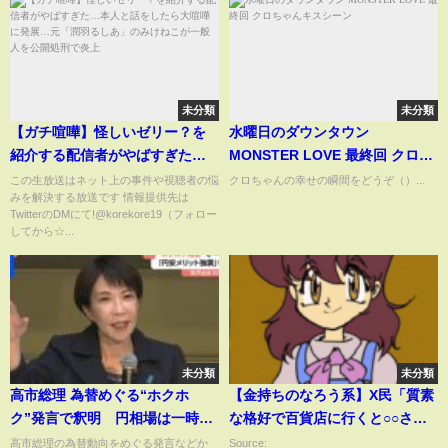
未分類
未分類
【ガチ喧嘩】怪しいゼリー？を
水曜日のダウンタウン
紹介する配信者がやばすぎた…
MONSTER LOVE 最終回 クロち
本人と話をしたら大喧嘩に発
ゃんキスシーン
この生放送はネット上の事件や視聴者の悩
クロちゃんの幸せの瞬間をどうぞ（）...
みを解決する放送です 情報提供先は
展…元「潤羽るしあ」のみけね
TwitterのDMにて!@korekore19（フォロー
こが一般人を公開処刑で炎上
してから☆...
未分類
未分類
高市総理 為替めぐる“ホクホ
【金持ちのなろう系】X民「質素
ク”発言で釈明 円相場は一時1
な格好で百貨店に行くと○○され
ドル＝155円50銭まで下落｜
るから悪趣味だけど楽しい」→
高市総理の為替動向をめぐる発言などか
Source: