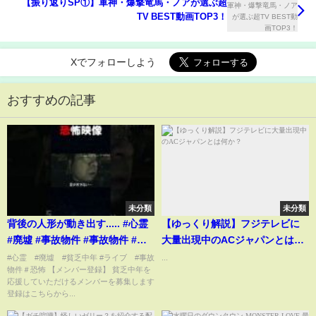
【振り返りSP①】軍神・爆撃竜馬・ノアが選ぶ超
TV BEST動画TOP3！
Xでフォローしよう
おすすめの記事
未分類
未分類
背後の人形が動き出す..... #心霊
【ゆっくり解説】フジテレビに
#廃墟 #事故物件 #事故物件 #都
大量出現中のACジャパンとは何
市伝説 #心霊調査員
か？
#心霊 #廃墟 #貧乏中年 #ライブ #事故
...
物件＃恐怖 【メンバー登録】 貧乏中年を
応援していただけるメンバーを募集します
登録はこちらから...