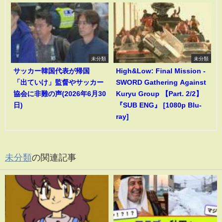
未分類
未分類
サッカー韓国代表が帰国
High&Low: Final Mission -
「出ていけ」監督やサッカー
SWORD Gathering Against
協会に非難の声(2026年6月30
Kuryu Group 【Part. 2/2】
日)
『SUB ENG』 [1080p Blu-
ray]
未分類
の関連記事