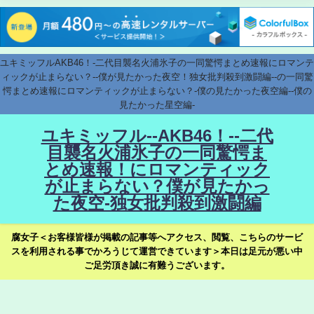
ユキミッフルAKB46！-二代目襲名火浦氷子の一同驚愕まとめ速報にロマンテ
ィックが止まらない？--僕が見たかった夜空！独女批判殺到激闘編--の一同驚
愕まとめ速報にロマンティックが止まらない？-僕の見たかった夜空編--僕の
見たかった星空編-
ユキミッフル--AKB46！--二代
目襲名火浦氷子の一同驚愕ま
とめ速報！にロマンティック
が止まらない？僕が見たかっ
た夜空-独女批判殺到激闘編
腐女子＜お客様皆様が掲載の記事等へアクセス、閲覧、こちらのサービ
スを利用される事でかろうじて運営できています＞本日は足元が悪い中
ご足労頂き誠に有難うございます。