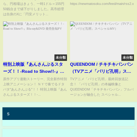
ら、円相場はきょう、一時1ドル＝155円
https://newmatosoku.com/feed/main/rss2.xml.
TBS NEWS DIG
賛否両論で物議に
50銭台まで値下がりしました。高市総理
は自身のXに「円安メリット...
未分類
未分類
特別上映版『あんさんぶるスタ
QUEENDOM / チキチキバンバン
ーズ！！-Road to Show!!-』
（TVアニメ「パリピ孔明」スペ
Blu-ray&DVD 発売告知PV
シャルMV）
原作アプリ連動ストーリー、完全新作特別
TVアニメ「パリピ孔明」最終回放送記
上映アニメーション！ ＮＹで奏でるドタ
念！ 「パリピ孔明」の本編映像と
バタ"あんさんぶる"！！ 特別上映版『あん
QUEENDOM「チキチキバンバン」フルバ
さんぶるスターズ！！-...
ージョンが融合した スペシャル...
s