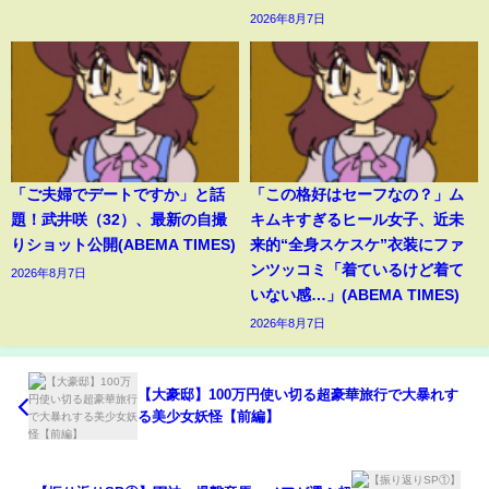
2026年8月7日
「ご夫婦でデートですか」と話
「この格好はセーフなの？」ム
題！武井咲（32）、最新の自撮
キムキすぎるヒール女子、近未
りショット公開(ABEMA TIMES)
来的“全身スケスケ”衣装にファ
ンツッコミ「着ているけど着て
2026年8月7日
いない感…」(ABEMA TIMES)
2026年8月7日
【大豪邸】100万円使い切る超豪華旅行で大暴れす
る美少女妖怪【前編】