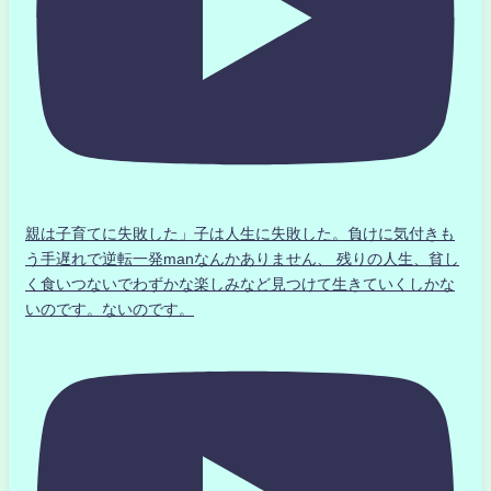
親は子育てに失敗した」子は人生に失敗した。負けに気付きも
う手遅れで逆転一発manなんかありません、 残りの人生、貧し
く食いつないでわずかな楽しみなど見つけて生きていくしかな
いのです。ないのです。