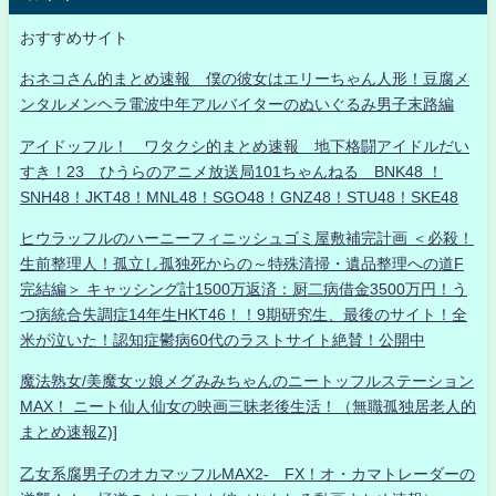
おすすめサイト
おネコさん的まとめ速報 僕の彼女はエリーちゃん人形！豆腐メ
ンタルメンヘラ電波中年アルバイターのぬいぐるみ男子末路編
アイドッフル！ ワタクシ的まとめ速報 地下格闘アイドルだい
すき！23 ひうらのアニメ放送局101ちゃんねる BNK48 ！
SNH48！JKT48！MNL48！SGO48！GNZ48！STU48！SKE48
ヒウラッフルのハーニーフィニッシュゴミ屋敷補完計画 ＜必殺！
生前整理人！孤立し孤独死からの～特殊清掃・遺品整理への道F
完結編＞ キャッシング計1500万返済：厨二病借金3500万円！う
つ病統合失調症14年生HKT46！！9期研究生、最後のサイト！全
米が泣いた！認知症鬱病60代のラストサイト絶賛！公開中
魔法熟女/美魔女ッ娘メグみみちゃんのニートッフルステーション
MAX！ ニート仙人仙女の映画三昧老後生活！（無職孤独居老人的
まとめ速報Z)]
乙女系腐男子のオカマッフルMAX2- FX！オ・カマトレーダーの