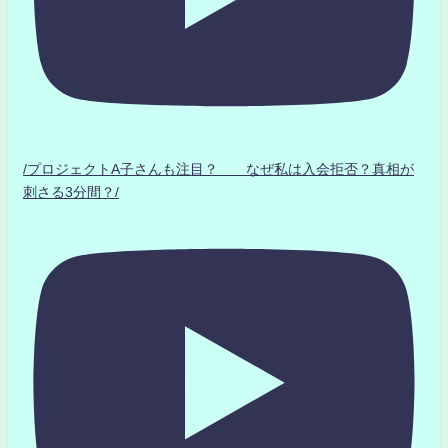
/プロジェクトA子さんも注目？ なぜ私は入会拒否？真相が
刺さる3分間？/