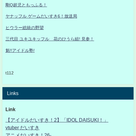
剛Q超児ともっふる！
ヤナッフル ゲームだいすき6！放送局
ヒウラー総統の野望
三代目 ユキユキッフル 花のひうら組! 見参！
魁!!アイドル塾!
t112
Links
Link
【アイドルだいすき！2】「IDOL DAISUKI！」
vtuber だいすき
アニメだいすき！26-