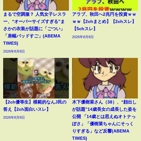
まるで空調服？ 人気女子レスラ
アラブ、秋田へ2兆円を投資ｗｗ
ー、“オーバーサイズすぎる”ま
ｗｗ【2chまとめ】【2chスレ】
さかの衣装が話題に「ごつい」
【5chスレ】
「肩幅パッドすご」(ABEMA
2026年8月8日
TIMES)
2026年8月8日
【2ch優等生】模範的なんJ民の
木下優樹菜さん（38）、“顔出し
答え【2ch面白いスレ】
が話題”14歳長女の成長した姿を
公開 「14歳とは思えぬオトナっ
2026年8月8日
ぽさ」「優樹菜ちゃんにそっく
りすぎる」など反響(ABEMA
TIMES)