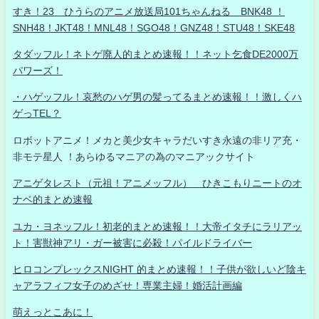
すき！23 ひうらのアニメ放送局101ちゃんねる BNK48 ！
SNH48！JKT48！MNL48！SGO48！GNZ48！STU48！SKE48
タダッフル！ネトゲ廃人的まとめ速報！！ネット乞食DE2000万
パワーズ！
・ハゲッフル！哀愁のハゲ男の髪ってるまとめ速報！！激しくハ
ゲっTEL？
ロボットアニメ！メカと美少女キャラだいすき永遠の非リア充・
非モテ星人 ！あらゆるマニアの為のマニアックサイト
アニゲタレスト（元祖！アニメッフル） ひきこもりニートのオ
ナベ的まとめ速報
ユカ・ヨネッフル！初老的まとめ速報！！大帝イタチにラリアッ
ト！害獣神アリ・ガー被害に必殺！パイルドライバー
ヒロコンプレックスNIGHT 的まとめ速報！！子供が欲しいど陰キ
ャアラフィフ女子のめざせ！専業主婦！婚活計画編
萌えっとこあに！