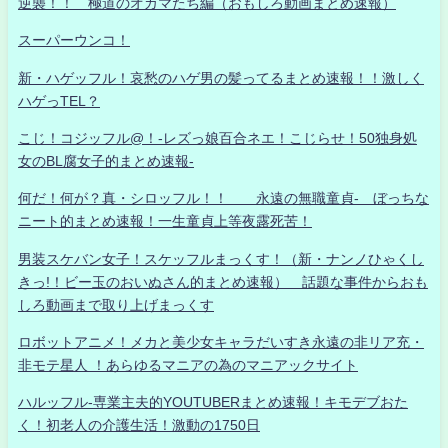
逆襲！！ 極道のオカマたち編（おもしろ動画まとめ速報）
スーパーウンコ！
新・ハゲッフル！哀愁のハゲ男の髪ってるまとめ速報！！激しく
ハゲっTEL？
こじ！コジッフル@！-レズっ娘百合ネエ！こじらせ！50独身処
女のBL腐女子的まとめ速報-
何だ！何が？真・シロッフル！！ 永遠の無職童貞- ぼっちな
ニート的まとめ速報！一生童貞上等夜露死苦！
男装スケバン女子！スケッフルまっくす！（新・ナンノひゃくし
きっ!！ビー玉のおいぬさん的まとめ速報） 話題な事件からおも
しろ動画まで取り上げまっくす
ロボットアニメ！メカと美少女キャラだいすき永遠の非リア充・
非モテ星人 ！あらゆるマニアの為のマニアックサイト
ハルッフル-専業主夫的YOUTUBERまとめ速報！キモデブおた
く！初老人の介護生活！激動の1750日