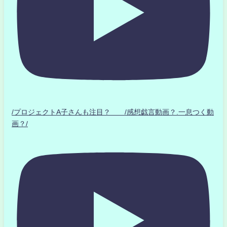
/プロジェクトA子さんも注目？ /感想戯言動画？.一息つく動
画？/