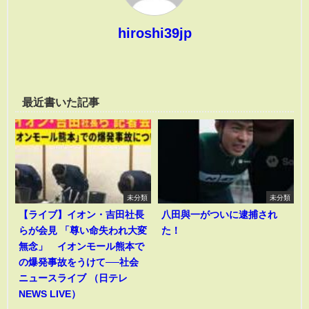
hiroshi39jp
最近書いた記事
未分類
未分類
【ライブ】イオン・吉田社長
八田與一がついに逮捕され
らが会見 「尊い命失われ大変
た！
無念」 イオンモール熊本で
の爆発事故をうけて──社会
ニュースライブ （日テレ
NEWS LIVE）