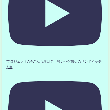
/プロジェクトA子さんも注目？ 独身ハゲ僧侶のサンドイッチ
人生