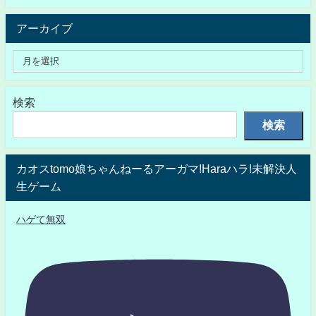
アーカイブ
検索
検索
カオスtomo娘ちゃんねーるアーガマ!Haraハラ!未解決人
生ゲーム
ハゲて無双