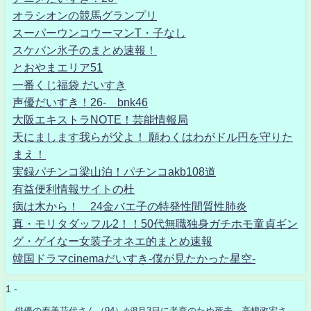
オラシオンの競馬グランプリ
スーパーウンコウーマンT・子なし
スケバン氷子のまとめ速報！
とおやまエリア51
一番くじ福袋 だいすき
声優だいすき！26- bnk46
大阪エキストラNOTE！芸能情報局
天にまします我らが父よ！ 願わくはわがドル円を守りた
まえ！
実録パチンコ梁山泊！パチンコakb108道
有益便利情報サイトの杜
病は木から！ 24金バエ子の特発性間質性肺炎
真・モリタダッフル2！！50代無職独身ガチホモ童貞ギン
グ・ゲイなー女装子オネエ的まとめ速報
韓国ドラマcinemaだいすき-僕が見たかった星空-
1 -
俳優の寿美花代さん（94）が8月3日に老衰のため死去 高嶋政宏さ