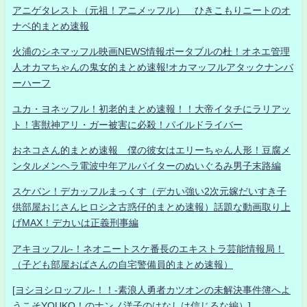
アニゲタレスト（元祖！アニメッフル） ひきこもりニートのオ
ナベ的まとめ速報
火浦のシネマッフル映画NEWS情報ポータブルの杜！オネエ管理
人オカマちゃんの鬼女的まとめ速報!オカマッフルアタックナンバ
ーハーフ
ユカ・ヨネッフル！初老的まとめ速報！！大帝イタチにラリアッ
ト！害獣神アリ・ガー被害に必殺！パイルドライバー
おネコさん的まとめ速報 僕の彼女はエリーちゃん人形！豆腐メ
ンタルメンヘラ電波中年アルバイターのぬいぐるみ男子末路編
スケバン！デカッフルまっくす（デカい強い2次元嫁だいすき子
供部屋おじさんヒロシ之古惑仔的まとめ速報）話題な動画取り上
げMAX！デカいは正義刑事編
アキヨッフル-！ネオニートスケ番長のエキストラ芸能情報局！
（子ども部屋おばさんの自宅警備員的まとめ速報）
[ヨシヨシロッフル-！！-素浪人勇者カツオンの未解決事件簿へよ
うこそYOUKO！のナンノ洋子のはなしは信じるな編）]