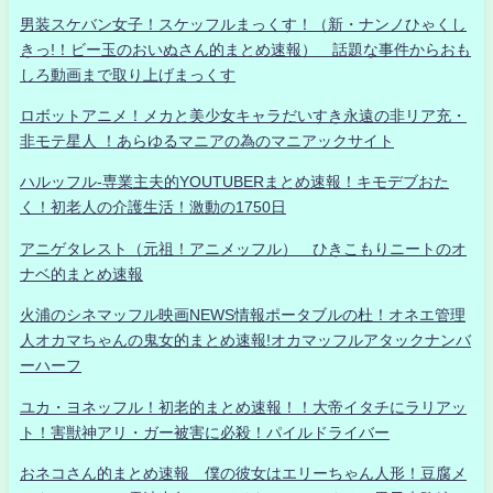
男装スケバン女子！スケッフルまっくす！（新・ナンノひゃくし
きっ!！ビー玉のおいぬさん的まとめ速報） 話題な事件からおも
しろ動画まで取り上げまっくす
ロボットアニメ！メカと美少女キャラだいすき永遠の非リア充・
非モテ星人 ！あらゆるマニアの為のマニアックサイト
ハルッフル-専業主夫的YOUTUBERまとめ速報！キモデブおた
く！初老人の介護生活！激動の1750日
アニゲタレスト（元祖！アニメッフル） ひきこもりニートのオ
ナベ的まとめ速報
火浦のシネマッフル映画NEWS情報ポータブルの杜！オネエ管理
人オカマちゃんの鬼女的まとめ速報!オカマッフルアタックナンバ
ーハーフ
ユカ・ヨネッフル！初老的まとめ速報！！大帝イタチにラリアッ
ト！害獣神アリ・ガー被害に必殺！パイルドライバー
おネコさん的まとめ速報 僕の彼女はエリーちゃん人形！豆腐メ