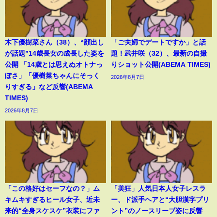
木下優樹菜さん（38）、“顔出し
「ご夫婦でデートですか」と話
が話題”14歳長女の成長した姿を
題！武井咲（32）、最新の自撮
公開 「14歳とは思えぬオトナっ
りショット公開(ABEMA TIMES)
ぽさ」「優樹菜ちゃんにそっく
2026年8月7日
りすぎる」など反響(ABEMA
TIMES)
2026年8月7日
「この格好はセーフなの？」ム
「美狂」人気日本人女子レスラ
キムキすぎるヒール女子、近未
ー、ド派手ヘアと“大胆漢字プリ
来的“全身スケスケ”衣装にファ
ント”のノースリーブ姿に反響