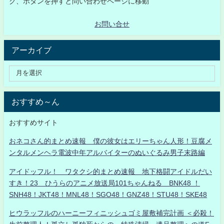
ク、ボタンを押すと問い合わせページに移動
お問い合せ
アーカイブ
おすすめ～ん
おすすめサイト
おネコさん的まとめ速報 僕の彼女はエリーちゃん人形！豆腐メ
ンタルメンヘラ電波中年アルバイターのぬいぐるみ男子末路編
アイドッフル！ ワタクシ的まとめ速報 地下格闘アイドルだい
すき！23 ひうらのアニメ放送局101ちゃんねる BNK48 ！
SNH48！JKT48！MNL48！SGO48！GNZ48！STU48！SKE48
ヒウラッフルのハーニーフィニッシュゴミ屋敷補完計画 ＜必殺！