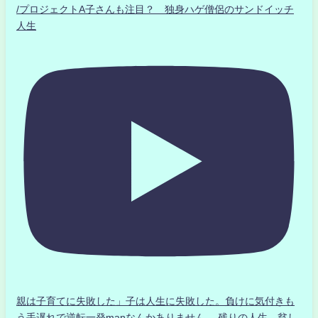
/プロジェクトA子さんも注目？ 独身ハゲ僧侶のサンドイッチ
人生
親は子育てに失敗した」子は人生に失敗した。負けに気付きも
う手遅れで逆転一発manなんかありません、 残りの人生、貧し