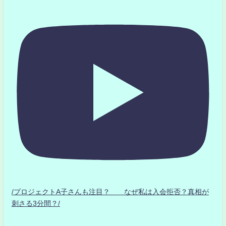
/プロジェクトA子さんも注目？ なぜ私は入会拒否？真相が
刺さる3分間？/