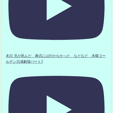
本日 兄が死んだ 葬式には行かなかった などなど 木曜ゴー
ルデン日浦劇場パート7