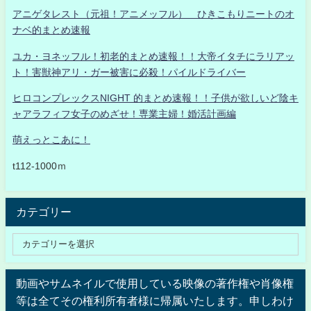
アニゲタレスト（元祖！アニメッフル） ひきこもりニートのオ
ナベ的まとめ速報
ユカ・ヨネッフル！初老的まとめ速報！！大帝イタチにラリアッ
ト！害獣神アリ・ガー被害に必殺！パイルドライバー
ヒロコンプレックスNIGHT 的まとめ速報！！子供が欲しいど陰キ
ャアラフィフ女子のめざせ！専業主婦！婚活計画編
萌えっとこあに！
t112-1000ｍ
カテゴリー
動画やサムネイルで使用している映像の著作権や肖像権
等は全てその権利所有者様に帰属いたします。申しわけ