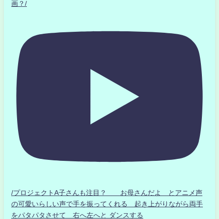
画？/
/プロジェクトA子さんも注目？ お母さんだよ とアニメ声
の可愛いらしい声で手を振ってくれる 起き上がりながら両手
をパタパタさせて 右へ左へと ダンスする