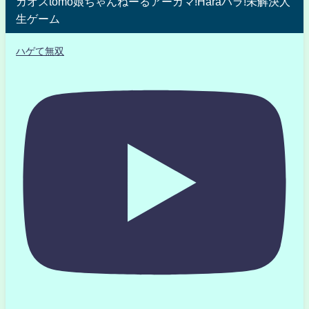
カオスtomo娘ちゃんねーるアーガマ!Haraハラ!未解決人
生ゲーム
ハゲて無双