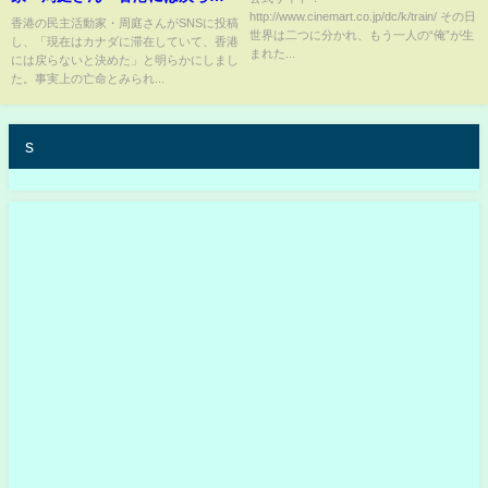
http://www.cinemart.co.jp/dc/k/train/ その日
いと決めた」
香港の民主活動家・周庭さんがSNSに投稿
世界は二つに分かれ、もう一人の“俺”が生
し、「現在はカナダに滞在していて、香港
まれた...
には戻らないと決めた」と明らかにしまし
た。事実上の亡命とみられ...
s