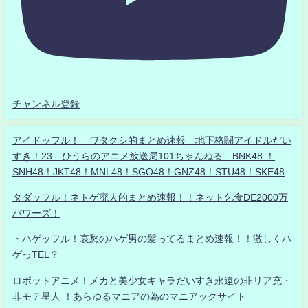
チャンネル登録
アイドッフル！ ワタクシ的まとめ速報 地下格闘アイドルだい
すき！23 ひうらのアニメ放送局101ちゃんねる BNK48 ！
SNH48！JKT48！MNL48！SGO48！GNZ48！STU48！SKE48
タダッフル！ネトゲ廃人的まとめ速報！！ネット乞食DE2000万
パワーズ！
・ハゲッフル！哀愁のハゲ男の髪ってるまとめ速報！！激しくハ
ゲっTEL？
ロボットアニメ！メカと美少女キャラだいすき永遠の非リア充・
非モテ星人 ！あらゆるマニアの為のマニアックサイト