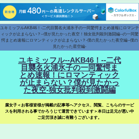
ユキミッフルAKB46！-二代目襲名火浦氷子の一同驚愕まとめ速報にロマンテ
ィックが止まらない？--僕が見たかった夜空！独女批判殺到激闘編--の一同驚
愕まとめ速報にロマンティックが止まらない？-僕の見たかった夜空編--僕の
見たかった星空編-
ユキミッフル--AKB46！--二代
目襲名火浦氷子の一同驚愕ま
とめ速報！にロマンティック
が止まらない？僕が見たかっ
た夜空-独女批判殺到激闘編
腐女子＜お客様皆様が掲載の記事等へアクセス、閲覧、こちらのサービ
スを利用される事でかろうじて運営できています＞本日は足元が悪い中
ご足労頂き誠に有難うございます。