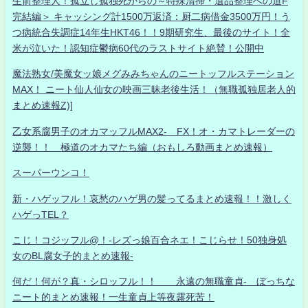
生前整理人！孤立し孤独死からの～特殊清掃・遺品整理への道F
完結編＞ キャッシング計1500万返済：厨二病借金3500万円！う
つ病統合失調症14年生HKT46！！9期研究生、最後のサイト！全
米が泣いた！認知症鬱病60代のラストサイト絶賛！公開中
魔法熟女/美魔女ッ娘メグみみちゃんのニートッフルステーション
MAX！ ニート仙人仙女の映画三昧老後生活！（無職孤独居老人的
まとめ速報Z)]
乙女系腐男子のオカマッフルMAX2- FX！オ・カマトレーダーの
逆襲！！ 極道のオカマたち編（おもしろ動画まとめ速報）
スーパーウンコ！
新・ハゲッフル！哀愁のハゲ男の髪ってるまとめ速報！！激しく
ハゲっTEL？
こじ！コジッフル@！-レズっ娘百合ネエ！こじらせ！50独身処
女のBL腐女子的まとめ速報-
何だ！何が？真・シロッフル！！ 永遠の無職童貞- ぼっちな
ニート的まとめ速報！一生童貞上等夜露死苦！