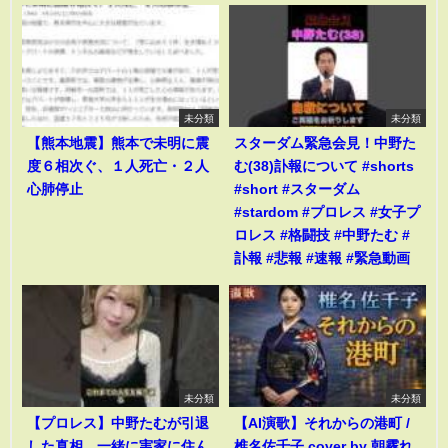
未分類
未分類
【熊本地震】熊本で未明に震
スターダム緊急会見！中野た
度６相次ぐ、１人死亡・２人
む(38)訃報について #shorts
心肺停止
#short #スターダム
#stardom #プロレス #女子プ
ロレス #格闘技 #中野たむ #
訃報 #悲報 #速報 #緊急動画
未分類
未分類
【プロレス】中野たむが引退
【AI演歌】それからの港町 /
した真相…一緒に実家に住ん
椎名佐千子 cover by 朝霧れ