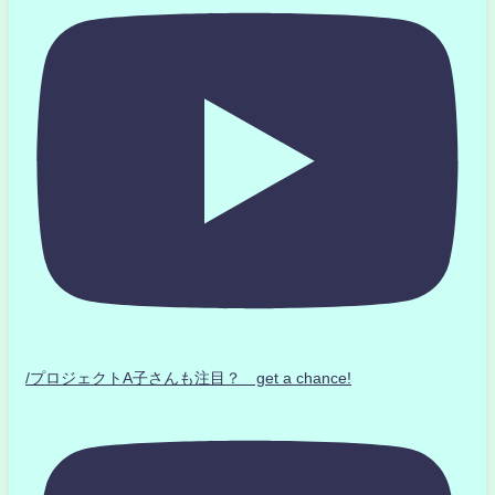
/プロジェクトA子さんも注目？ get a chance!