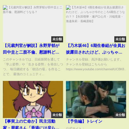
に君 】
ー希少がんセンター】
未分類
未分類
【元裁判官が解説】永野芽郁が
【乃木坂46】6期生春組が全員お
田中圭と二股不倫、慰謝料どう
披露目されたけど、ぶっちゃけ
なる？
今のところ6期生どうなの？？
このチャンネルでは、日経新聞を通して
チャンネル登録、高評価お願いします。
「学ぶ姿勢」や「生きる姿勢」を発信しつ
チャンネル登録はこちらから
【矢田萌華・瀬戸口心月・川端
つ、 毎日継続する「朝活の場」を作るこ
https://www.youtube.com/channel/UCBK8...
晃菜・海邉朱莉・長嶋凛桜】
とで、 最強のコミュニティ...
未分類
未分類
【事実上の亡命か】民主活動
【予告編】トレイン
家・周庭さん「香港には戻らな
公式サイト：