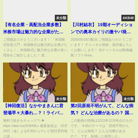
未分類
AKB48
【有名企業・高配当企業多数】
【川村結衣】 19期オーディショ
米株市場は魅力的な企業がたく
ンでの奥本カイリの激ヤバ発言
さん！ #shorts
を暴露するシーン 【AKB48】
ご視聴ありがとうございます！ 「米国株
2025/05/18の配信 ご視聴ありがとうござ
式投資入門・米国株式は魅力的な企業がた
います！ チャンネル登録・高評価よろし
くさん！」米国株式に魅力的な企業が多い
くお願いします！ 当チャンネルは動画編
理由をご紹介しました！ 資...
集ソフトVrew...
未分類
未分類
【神回復活】なかやまきんに君
第2回原発不明がんて、どんな病
登場早々大暴れ…？！ライバル
気？ どんな治療があるの？ 国立
芸人に勝つため筋肉留学する
がん研究センター×九州大学 オン
無料で続きをチェック?✨▶
この動画の情報は2022年12月時点のもの
https://abe.ma/3rWX8Lc 最新放送は、10月
です。 今回のテーマは「原発不明がん
も…??留学しくじりを激白…！
ライン「希少がん Meet the
20日（金）よる9:30からテレビ朝日系列地
て、どんな病気？ どんな治療がある
【#しくじり先生 #なかやまきん
Expert」【国立がん研究センタ
上波...
の？」です。転移した病気しか...