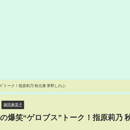
”トーク！指原莉乃 秋元康 茅野しのぶ
篠田麻里子
の爆笑“ゲロブス”トーク！指原莉乃 