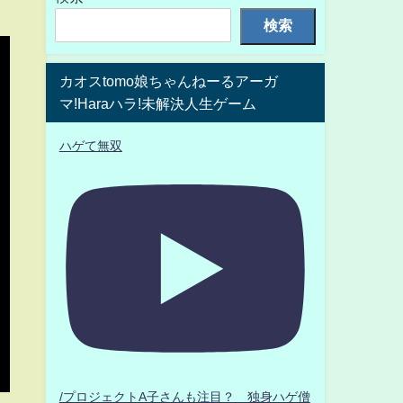
検索
カオスtomo娘ちゃんねーるアーガ
マ!Haraハラ!未解決人生ゲーム
ハゲて無双
/プロジェクトA子さんも注目？ 独身ハゲ僧