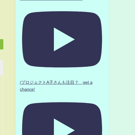
/プロジェクトA子さんも注目？ get a
chance!