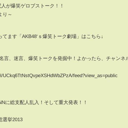
配人が爆笑ゲロブストーク！！
より～
ってます「AKB48‘ｓ爆笑トーク劇場」はこちら↓
ーの名言、迷言、爆笑トークを発掘中！よかったら、チャンネ
nel/UCkq6TtNstQvpeXSHdWbZPzA/feed?view_as=public
ANNに総支配人乱入！そして重大発表！！
選挙2013