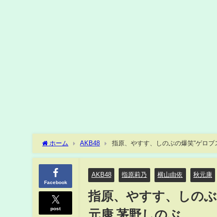
ホーム
AKB48
指原、やすす、しのぶの爆笑“ゲロブス
AKB48
指原莉乃
横山由依
秋元康
Facebook
指原、やすす、しのぶ
post
元康 茅野しのぶ