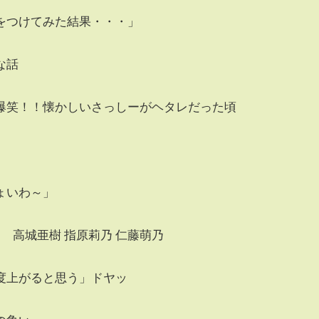
をつけてみた結果・・・」
な話
爆笑！！懐かしいさっしーがヘタレだった頃
ょいわ～」
 高城亜樹 指原莉乃 仁藤萌乃
度上がると思う」ドヤッ