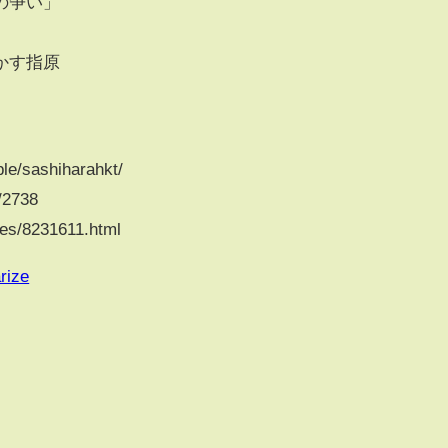
の争い」
かす指原
le/sashiharahkt/
/2738
ves/8231611.html
rize