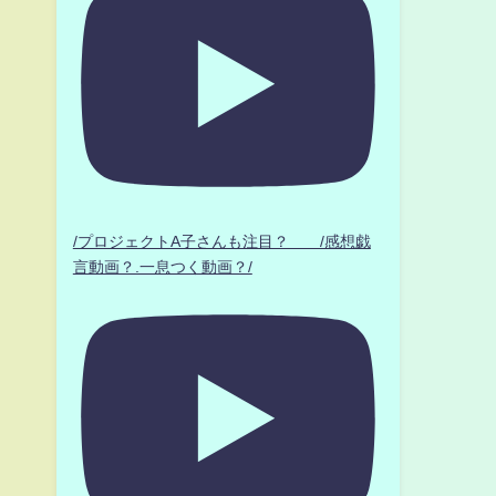
/プロジェクトA子さんも注目？ /感想戯
言動画？.一息つく動画？/