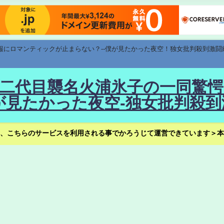
速報にロマンティックが止まらない？--僕が見たかった夜空！独女批判殺到激闘
！--二代目襲名火浦氷子の一同
見たかった夜空-独女批判殺到
、こちらのサービスを利用される事でかろうじて運営できています＞本