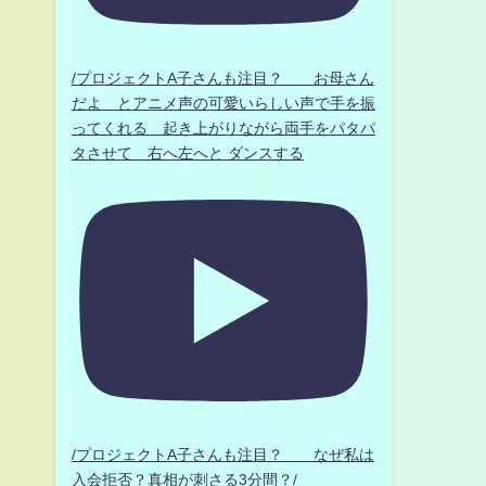
/プロジェクトA子さんも注目？ お母さん
だよ とアニメ声の可愛いらしい声で手を振
ってくれる 起き上がりながら両手をパタパ
タさせて 右へ左へと ダンスする
/プロジェクトA子さんも注目？ なぜ私は
入会拒否？真相が刺さる3分間？/