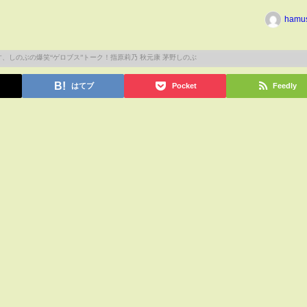
hamu
はてブ
Pocket
Feedly