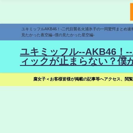
ユキミッフルAKB46！-二代目襲名火浦氷子の一同驚愕まとめ
見たかった夜空編--僕の見たかった星空編-
ユキミッフル--AKB46
ィックが止まらない？僕が
腐女子＜お客様皆様が掲載の記事等へアクセス、閲覧