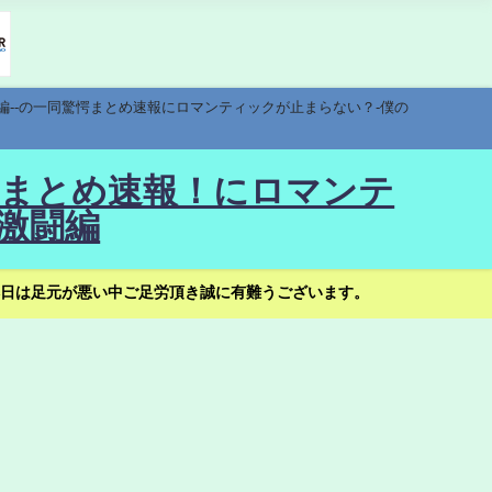
編--の一同驚愕まとめ速報にロマンティックが止まらない？-僕の
驚愕まとめ速報！にロマンテ
激闘編
日は足元が悪い中ご足労頂き誠に有難うございます。