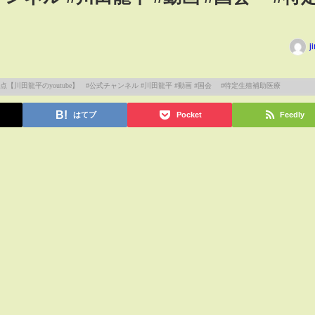
j
はてブ
Pocket
Feedly