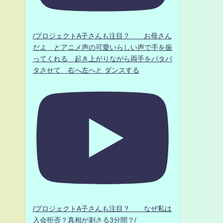
/プロジェクトA子さんも注目？ お母さん
だよ とアニメ声の可愛いらしい声で手を振
ってくれる 起き上がりながら両手をパタパ
タさせて 右へ左へと ダンスする
/プロジェクトA子さんも注目？ なぜ私は
入会拒否？真相が刺さる3分間？/