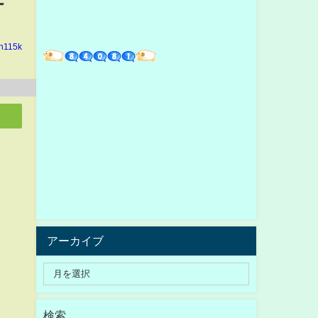
in115k
アーカイブ
検索