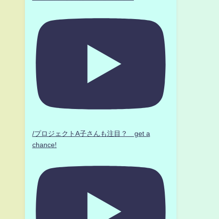
/プロジェクトA子さんも注目？ get a
chance!