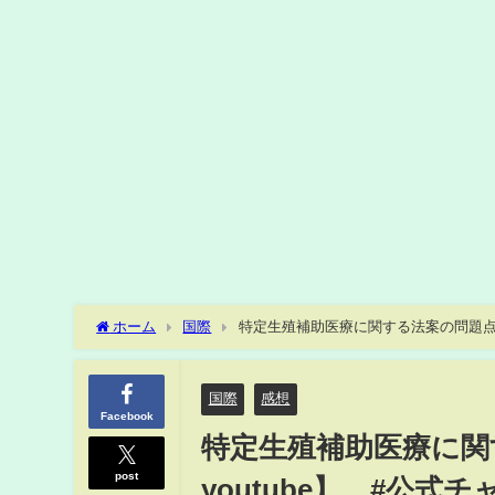
ホーム
国際
特定生殖補助医療に関する法案の問題点【川
助医療
国際
感想
Facebook
特定生殖補助医療に関
post
youtube】 #公式