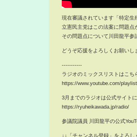
現在審議されています「特定生
立憲民主党はこの法案に問題点
その問題点について川田龍平参
どうぞ応援をよろしくお願いし
-----------
ラジオのミックスリストはこち
https://www.youtube.com/playl
3月までのラジオは公式サイト
https://ryuheikawada.jp/radio/
参議院議員 川田龍平の公式You
↓↓「チャンネル登録」をよろし