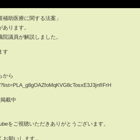
殖補助医療に関する法案」
があります。
議院議員が解説しました。
ます
らから
ist?list=PLA_g8gOAZfoMqKVG8cTosxE3J3jnfIFrH
に掲載中
Tubeをご視聴いただきありがとうございます。
くお願いします。