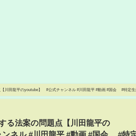
田龍平のyoutube】 #公式チャンネル #川田龍平 #動画 #国会 #特定
する法案の問題点【川田龍平の
チャンネル #川田龍平 #動画 #国会 #特