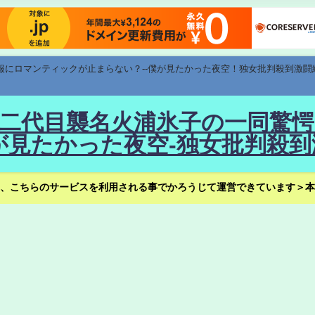
速報にロマンティックが止まらない？--僕が見たかった夜空！独女批判殺到激闘
！--二代目襲名火浦氷子の一同
見たかった夜空-独女批判殺到
、こちらのサービスを利用される事でかろうじて運営できています＞本