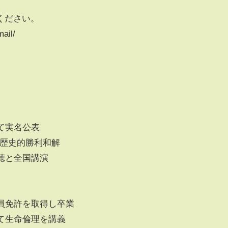
ください。
ail/
て実名公表
と歴史的勝利和解
聴と全国講演
員免許を取得し卒業
て生命倫理を講義