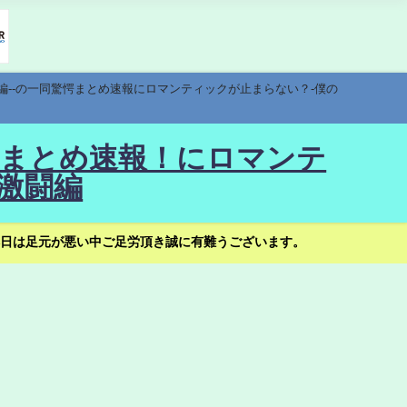
編--の一同驚愕まとめ速報にロマンティックが止まらない？-僕の
驚愕まとめ速報！にロマンテ
激闘編
日は足元が悪い中ご足労頂き誠に有難うございます。