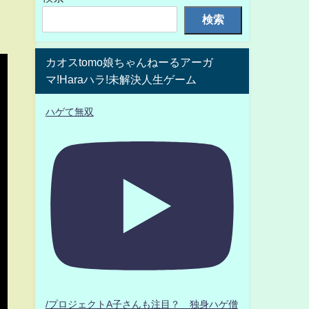
検索
カオスtomo娘ちゃんねーるアーガ
マ!Haraハラ!未解決人生ゲーム
ハゲて無双
/プロジェクトA子さんも注目？ 独身ハゲ僧