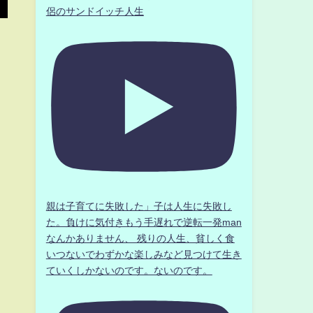
侶のサンドイッチ人生
親は子育てに失敗した」子は人生に失敗し
た。負けに気付きもう手遅れで逆転一発man
なんかありません、 残りの人生、貧しく食
いつないでわずかな楽しみなど見つけて生き
ていくしかないのです。ないのです。