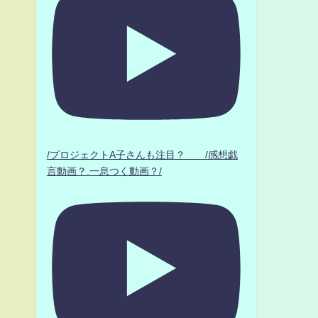
/プロジェクトA子さんも注目？ /感想戯
言動画？.一息つく動画？/
と
を