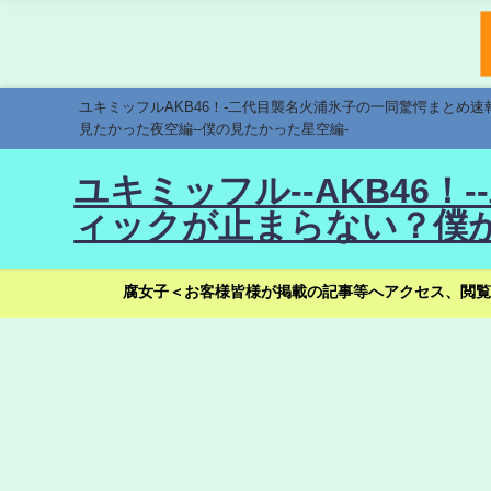
ユキミッフルAKB46！-二代目襲名火浦氷子の一同驚愕まとめ
見たかった夜空編--僕の見たかった星空編-
ユキミッフル--AKB46
ィックが止まらない？僕が
腐女子＜お客様皆様が掲載の記事等へアクセス、閲覧