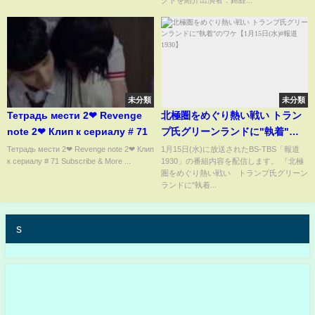
未分類
未分類
Тетрадь мести 2❤ Revenge
北極圏をめぐり熱い戦い トラン
note 2❤ Клип к сериалу # 71
プ氏グリーンランドに"執着"の
ワケ【1月15日(水)#報道1930】
Тетрадь мести 2❤ Revenge note 2❤ Клип
1月15日(水)に放送されたBS-TBS「報道
к сериалу # 71 Subscribe & More ...
1930」の番組内容を配信します。 『北極
圏をめぐり熱い戦い トランプ氏グリーン
ランドに"執着...
s