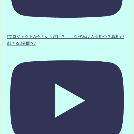
/プロジェクトA子さんも注目？ なぜ私は入会拒否？真相が
刺さる3分間？/