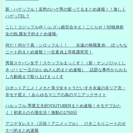
新・ハゲッフル！哀愁のハゲ男の髪ってるまとめ速報！！激しく
ハゲっTEL？
こじ！コジッフル@！-レズっ娘百合ネエ！こじらせ！50独身処
女のBL腐女子的まとめ速報-
何だ！何が？真・シロッフル！！ 永遠の無職童貞- ぼっちな
ニート的まとめ速報！一生童貞上等夜露死苦！
男装スケバン女子！スケッフルまっくす！（新・ナンノひゃくし
きっ!！ビー玉のおいぬさん的まとめ速報） 話題な事件からおも
しろ動画まで取り上げまっくす
ロボットアニメ！メカと美少女キャラだいすき永遠の非リア充・
非モテ星人 ！あらゆるマニアの為のマニアックサイト
ハルッフル-専業主夫的YOUTUBERまとめ速報！キモデブおた
く！初老人の介護生活！激動の1750日
アニゲタレスト（元祖！アニメッフル） ひきこもりニートのオ
ナベ的まとめ速報