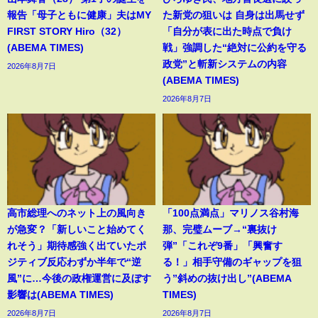
報告「母子ともに健康」夫はMY
た新党の狙いは 自身は出馬せず
FIRST STORY Hiro（32）
「自分が表に出た時点で負け
(ABEMA TIMES)
戦」強調した“絶対に公約を守る
政党”と斬新システムの内容
2026年8月7日
(ABEMA TIMES)
2026年8月7日
高市総理へのネット上の風向き
「100点満点」マリノス谷村海
が急変？「新しいこと始めてく
那、完璧ムーブ→“裏抜け
れそう」期待感強く出ていたポ
弾”「これぞ9番」「興奮す
ジティブ反応わずか半年で“逆
る！」相手守備のギャップを狙
風”に…今後の政権運営に及ぼす
う”斜めの抜け出し”(ABEMA
影響は(ABEMA TIMES)
TIMES)
2026年8月7日
2026年8月7日