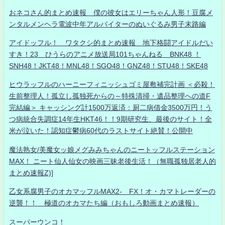
おネコさん的まとめ速報 僕の彼女はエリーちゃん人形！豆腐メ
ンタルメンヘラ電波中年アルバイターのぬいぐるみ男子末路編
アイドッフル！ ワタクシ的まとめ速報 地下格闘アイドルだい
すき！23 ひうらのアニメ放送局101ちゃんねる BNK48 ！
SNH48！JKT48！MNL48！SGO48！GNZ48！STU48！SKE48
ヒウラッフルのハーニーフィニッシュゴミ屋敷補完計画 ＜必殺！
生前整理人！孤立し孤独死からの～特殊清掃・遺品整理への道F
完結編＞ キャッシング計1500万返済：厨二病借金3500万円！う
つ病統合失調症14年生HKT46！！9期研究生、最後のサイト！全
米が泣いた！認知症鬱病60代のラストサイト絶賛！公開中
魔法熟女/美魔女ッ娘メグみみちゃんのニートッフルステーション
MAX！ ニート仙人仙女の映画三昧老後生活！（無職孤独居老人的
まとめ速報Z)]
乙女系腐男子のオカマッフルMAX2- FX！オ・カマトレーダーの
逆襲！！ 極道のオカマたち編（おもしろ動画まとめ速報）
スーパーウンコ！