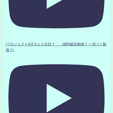
/プロジェクトA子さんも注目？ /感想戯言動画？.一息つく動
画？/