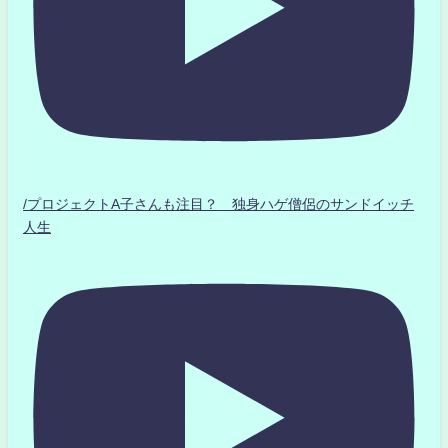
/プロジェクトA子さんも注目？ 独身ハゲ僧侶のサンドイッチ
人生