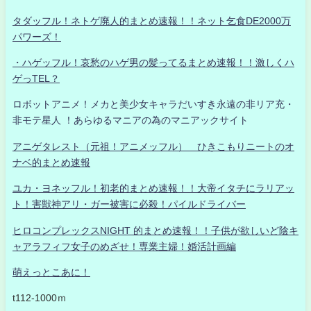
タダッフル！ネトゲ廃人的まとめ速報！！ネット乞食DE2000万
パワーズ！
・ハゲッフル！哀愁のハゲ男の髪ってるまとめ速報！！激しくハ
ゲっTEL？
ロボットアニメ！メカと美少女キャラだいすき永遠の非リア充・
非モテ星人 ！あらゆるマニアの為のマニアックサイト
アニゲタレスト（元祖！アニメッフル） ひきこもりニートのオ
ナベ的まとめ速報
ユカ・ヨネッフル！初老的まとめ速報！！大帝イタチにラリアッ
ト！害獣神アリ・ガー被害に必殺！パイルドライバー
ヒロコンプレックスNIGHT 的まとめ速報！！子供が欲しいど陰キ
ャアラフィフ女子のめざせ！専業主婦！婚活計画編
萌えっとこあに！
t112-1000ｍ