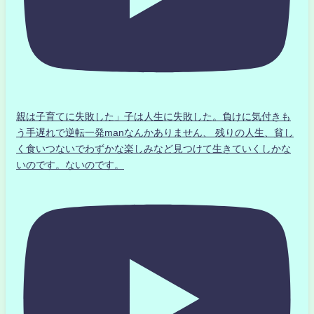
親は子育てに失敗した」子は人生に失敗した。負けに気付きも
う手遅れで逆転一発manなんかありません、 残りの人生、貧し
く食いつないでわずかな楽しみなど見つけて生きていくしかな
いのです。ないのです。