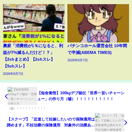
農家「消費税が1％になると、利
パチンコホール運営会社 10年間
益が7%減るんだけど！？」
で半減(ABEMA TIMES)
【2chまとめ】【2chスレ】
2026年8月7日
【5chスレ】
2026年8月7日
【短命覚悟】100kgデブ秘伝「世界一旨いチャーシ
ュー」の作り方（嘘）！！！！！！！！！！
【スクープ】「近道して妊娠したいので保険適用は
諦めます」不妊治療の保険適用 対象外の治療あり
明暗...助成金撤廃で負担増の人も（2022年5月25