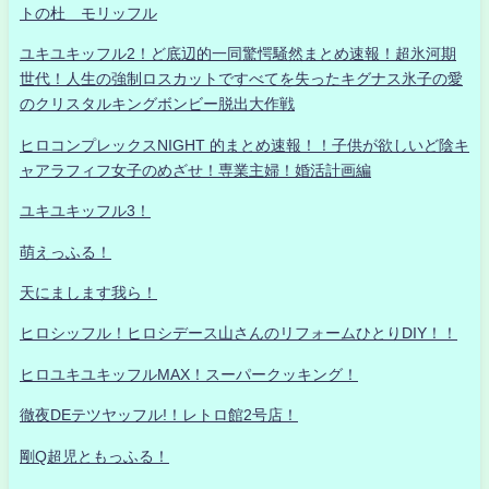
トの杜 モリッフル
ユキユキッフル2！ど底辺的一同驚愕騒然まとめ速報！超氷河期
世代！人生の強制ロスカットですべてを失ったキグナス氷子の愛
のクリスタルキングボンビー脱出大作戦
ヒロコンプレックスNIGHT 的まとめ速報！！子供が欲しいど陰キ
ャアラフィフ女子のめざせ！専業主婦！婚活計画編
ユキユキッフル3！
萌えっふる！
天にまします我ら！
ヒロシッフル！ヒロシデース山さんのリフォームひとりDIY！！
ヒロユキユキッフルMAX！スーパークッキング！
徹夜DEテツヤッフル!！レトロ館2号店！
剛Q超児ともっふる！