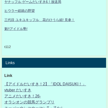
ヤナッフル ゲームだいすき6！放送局
ヒウラー総統の野望
三代目 ユキユキッフル 花のひうら組! 見参！
魁!!アイドル塾!
t112
Links
Link
【アイドルだいすき！2】「IDOL DAISUKI！」
vtuber だいすき
アニメだいすき！26-
オラシオンの競馬グランプリ