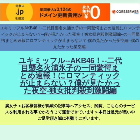
ユキミッフルAKB46！-二代目襲名火浦氷子の一同驚愕まとめ速報にロマンテ
ィックが止まらない？--僕が見たかった夜空！独女批判殺到激闘編--の一同驚
愕まとめ速報にロマンティックが止まらない？-僕の見たかった夜空編--僕の
見たかった星空編-
ユキミッフル--AKB46！--二代
目襲名火浦氷子の一同驚愕ま
とめ速報！にロマンティック
が止まらない？僕が見たかっ
た夜空-独女批判殺到激闘編
腐女子＜お客様皆様が掲載の記事等へアクセス、閲覧、こちらのサービ
スを利用される事でかろうじて運営できています＞本日は足元が悪い中
ご足労頂き誠に有難うございます。