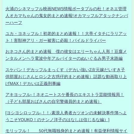
火浦のシネマッフル映画NEWS情報ポータブルの杜！オネエ管理
人オカマちゃんの鬼女的まとめ速報!オカマッフルアタックナンバ
ーハーフ
ユカ・ヨネッフル！初老的まとめ速報！！大帝イタチにラリアッ
ト！害獣神アリ・ガー被害に必殺！パイルドライバー
おネコさん的まとめ速報 僕の彼女はエリーちゃん人形！豆腐メ
ンタルメンヘラ電波中年アルバイターのぬいぐるみ男子末路編
スケバン！デカッフルまっくす（デカい強い2次元嫁だいすき子
供部屋おじさんヒロシ之古惑仔的まとめ速報）話題な動画取り上
げMAX！デカいは正義刑事編
アキヨッフル-！ネオニートスケ番長のエキストラ芸能情報局！
（子ども部屋おばさんの自宅警備員的まとめ速報）
[ヨシヨシロッフル-！！-素浪人勇者カツオンの未解決事件簿へよ
うこそYOUKO！のナンノ洋子のはなしは信じるな編）]
モリッフル！ 50代無職独身的まとめ速報！有益便利情報サイ