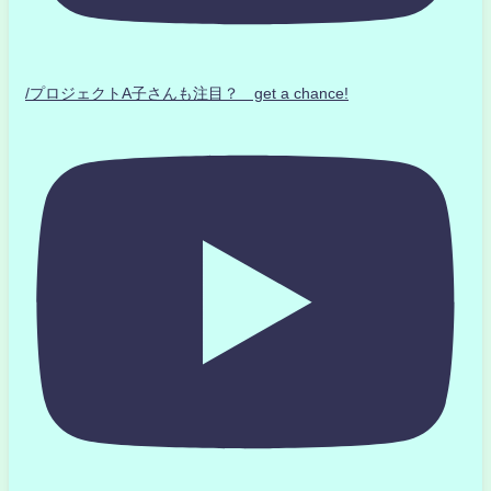
/プロジェクトA子さんも注目？ get a chance!