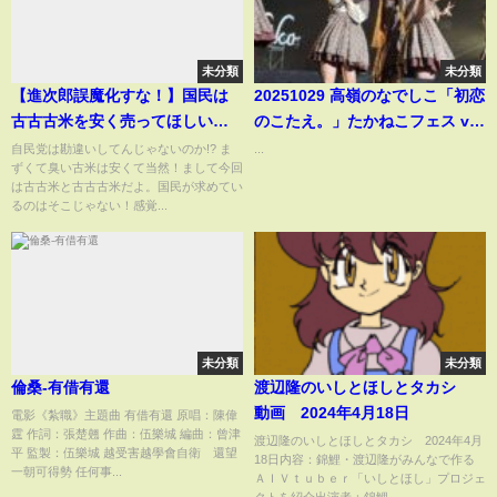
未分類
未分類
【進次郎誤魔化すな！】国民は
20251029 高嶺のなでしこ「初恋
古古古米を安く売ってほしいん
のこたえ。」たかねこフェス vol
じゃない！ #shorts #備蓄米
5〜ハロウィンSP〜豊洲PIT
自民党は勘違いしてんじゃないのか!? ま
...
ずくて臭い古米は安くて当然！まして今回
は古古米と古古古米だよ。国民が求めてい
るのはそこじゃない！感覚...
未分類
未分類
倫桑-有借有還
渡辺隆のいしとほしとタカシ
動画 2024年4月18日
電影《紮職》主題曲 有借有還 原唱：陳偉
霆 作詞：張楚翹 作曲：伍樂城 編曲：曾津
渡辺隆のいしとほしとタカシ 2024年4月
平 監製：伍樂城 越受害越學會自衛 還望
18日内容：錦鯉・渡辺隆がみんなで作る
一朝可得勢 任何事...
ＡＩＶｔｕｂｅｒ「いしとほし」プロジェ
クトを紹介出演者：錦鯉...