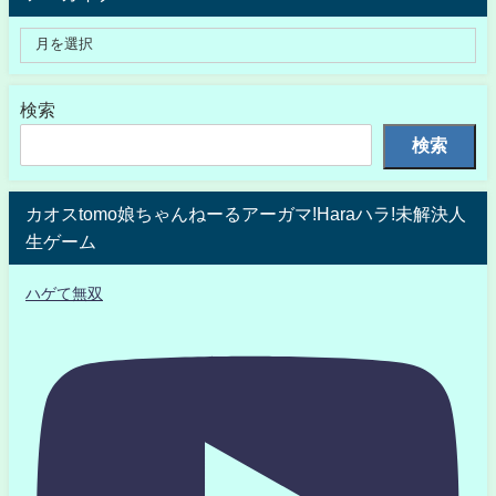
検索
検索
カオスtomo娘ちゃんねーるアーガマ!Haraハラ!未解決人
生ゲーム
ハゲて無双