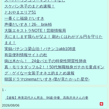
スーパーウンコウーマンT・子なし
スケバン氷子のまとめ速報！
とおやまエリア51
一番くじ福袋 だいすき
声優だいすき！26- bnk46
大阪エキストラNOTE！芸能情報局
天にまします我らが父よ！ 願わくはわがドル円を守りた
まえ！
実録パチンコ梁山泊！パチンコakb108道
有益便利情報サイトの杜
病は木から！ 24金バエ子の特発性間質性肺炎
真・モリタダッフル2！！50代無職独身ガチホモ童貞ギン
グ・ゲイなー女装子オネエ的まとめ速報
韓国ドラマcinemaだいすき-僕が見たかった星空-
1 -
【速報】寿美花代さん死去、94歳 俳優、高島忠夫さんの妻
2026/08/06