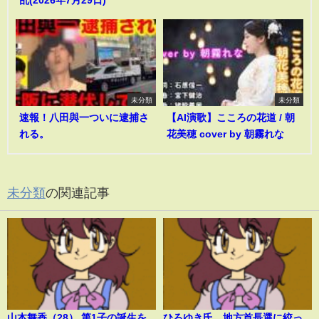
乱(2026年7月29日)
未分類
未分類
速報！八田與一ついに逮捕さ
【AI演歌】こころの花道 / 朝
れる。
花美穂 cover by 朝霧れな
未分類
の関連記事
山本舞香（28） 第1子の誕生を
ひろゆき氏、地方首長選に絞っ