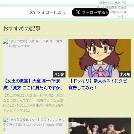
日）
Xでフォローしよう
おすすめの記事
未分類
未分類
【女王の教室】天童 喜一(平泉
【ドッキリ】新人ホストにクビ
成)「貴方 ここに居たんですか」
宣告してみた！
【女王の教室】天童 喜一(平泉 成)「貴方
...
ここに居たんですか」 悪魔のような鬼教
師に戦いを挑んだ六年生の一年間の記録!
テレビドラマ:20...