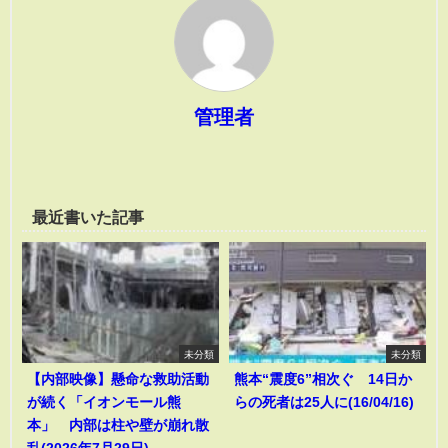
管理者
最近書いた記事
未分類
未分類
【内部映像】懸命な救助活動
熊本“震度6”相次ぐ 14日か
が続く「イオンモール熊
らの死者は25人に(16/04/16)
本」 内部は柱や壁が崩れ散