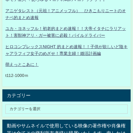
アニゲタレスト（元祖！アニメッフル） ひきこもりニートのオ
ナベ的まとめ速報
ユカ・ヨネッフル！初老的まとめ速報！！大帝イタチにラリアッ
ト！害獣神アリ・ガー被害に必殺！パイルドライバー
ヒロコンプレックスNIGHT 的まとめ速報！！子供が欲しいど陰キ
ャアラフィフ女子のめざせ！専業主婦！婚活計画編
萌えっとこあに！
t112-1000ｍ
カテゴリー
動画やサムネイルで使用している映像の著作権や肖像権