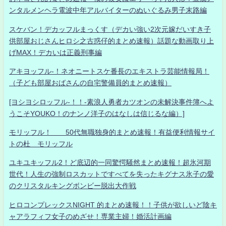
ンタルメンヘラ電波中年アルバイターのぬいぐるみ男子末路編
スケバン！デカッフルまっくす（デカい強い2次元嫁だいすき子
供部屋おじさんヒロシ之古惑仔的まとめ速報）話題な動画取り上
げMAX！デカいは正義刑事編
アキヨッフル-！ネオニートスケ番長のエキストラ芸能情報局！
（子ども部屋おばさんの自宅警備員的まとめ速報）
[ヨシヨシロッフル-！！-素浪人勇者カツオンの未解決事件簿へよ
うこそYOUKO！のナンノ洋子のはなしは信じるな編）]
モリッフル！ 50代無職独身的まとめ速報！有益便利情報サイ
トの杜 モリッフル
ユキユキッフル2！ど底辺的一同驚愕騒然まとめ速報！超氷河期
世代！人生の強制ロスカットですべてを失ったキグナス氷子の愛
のクリスタルキングボンビー脱出大作戦
ヒロコンプレックスNIGHT 的まとめ速報！！子供が欲しいど陰キ
ャアラフィフ女子のめざせ！専業主婦！婚活計画編