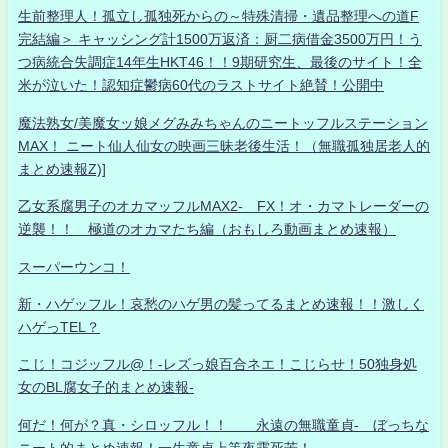
生前整理人！孤立し孤独死からの～特殊清掃・遺品整理への道F
完結編＞ キャッシング計1500万返済：厨二病借金3500万円！う
つ病統合失調症14年生HKT46！！9期研究生、最後のサイト！全
米が泣いた！認知症鬱病60代のラストサイト絶賛！公開中
魔法熟女/美魔女ッ娘メグみみちゃんのニートッフルステーション
MAX！ ニート仙人仙女の映画三昧老後生活！（無職孤独居老人的
まとめ速報Z)]
乙女系腐男子のオカマッフルMAX2- FX！オ・カマトレーダーの
逆襲！！ 極道のオカマたち編（おもしろ動画まとめ速報）
スーパーウンコ！
新・ハゲッフル！哀愁のハゲ男の髪ってるまとめ速報！！激しく
ハゲっTEL？
こじ！コジッフル@！-レズっ娘百合ネエ！こじらせ！50独身処
女のBL腐女子的まとめ速報-
何だ！何が？真・シロッフル！！ 永遠の無職童貞- ぼっちな
ニート的まとめ速報！一生童貞上等夜露死苦！