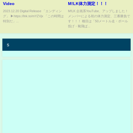
Video
M!LK体力測定！！！
2023.12.20 Digital Release 「エンディン
M!LK 企画系YouTube、アップしました！
グ」 ▶︎https://lnk.to/mYZVjx 「この時間は
メンバーによる初の体力測定、三番勝負で
特別だ」...
す！！！ 種目は「50メートル走・ボール
投げ・靴飛ば...
s