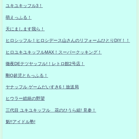
ユキユキッフル3！
萌えっふる！
天にまします我ら！
ヒロシッフル！ヒロシデース山さんのリフォームひとりDIY！！
ヒロユキユキッフルMAX！スーパークッキング！
徹夜DEテツヤッフル!！レトロ館2号店！
剛Q超児ともっふる！
ヤナッフル ゲームだいすき6！放送局
ヒウラー総統の野望
三代目 ユキユキッフル 花のひうら組! 見参！
魁!!アイドル塾!