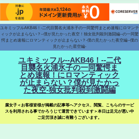
ユキミッフルAKB46！-二代目襲名火浦氷子の一同驚愕まとめ速報にロマンテ
ィックが止まらない？--僕が見たかった夜空！独女批判殺到激闘編--の一同驚
愕まとめ速報にロマンティックが止まらない？-僕の見たかった夜空編--僕の
見たかった星空編-
ユキミッフル--AKB46！--二代
目襲名火浦氷子の一同驚愕ま
とめ速報！にロマンティック
が止まらない？僕が見たかっ
た夜空-独女批判殺到激闘編
腐女子＜お客様皆様が掲載の記事等へアクセス、閲覧、こちらのサービ
スを利用される事でかろうじて運営できています＞本日は足元が悪い中
ご足労頂き誠に有難うございます。