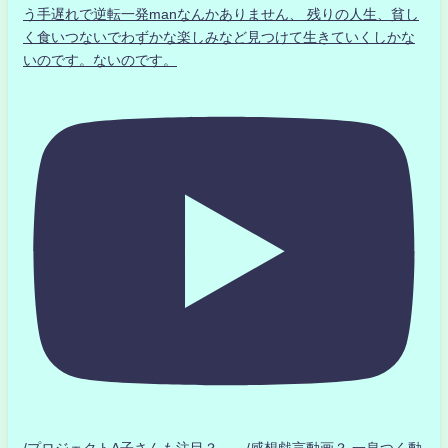
う手遅れで逆転一発manなんかありません、 残りの人生、貧し
く食いつないでわずかな楽しみなど見つけて生きていくしかな
いのです。ないのです。
/プロジェクトA子さんも注目？ /感想戯言動画？.一息つく動