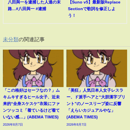
八田與一を逮捕した人達の末
【Suno v5】最新版Replace
路…#八田與一 #逮捕
Sectionで歌詞を修正しよ
う！
未分類
の関連記事
「この格好はセーフなの？」ム
「美狂」人気日本人女子レスラ
キムキすぎるヒール女子、近未
ー、ド派手ヘアと“大胆漢字プリ
来的“全身スケスケ”衣装にファ
ント”のノースリーブ姿に反響
ンツッコミ「着ているけど着て
「えらいカジュアルやな」
いない感…」(ABEMA TIMES)
(ABEMA TIMES)
2026年8月7日
2026年8月7日