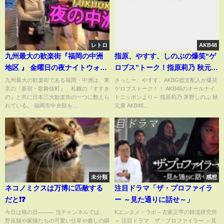
レトロ
AKB48
九州最大の歓楽街『福岡の中洲
指原、やすす、しのぶの爆笑“ゲ
地区 』 金曜日の夜ナイトウォー
ロブス”トーク！指原莉乃 秋元康
ク
茅野しのぶ
九州最大の歓楽街である福岡・中洲は、東
さっしー、やすす、AKBG総支配人が爆笑
京の『新宿・歌舞伎町』、札幌の『すすき
ゲロブストーク！！ AKB48のオールナイ
の』と共に日本三大歓楽街の一つに数えら
トニッポンより～ 指原莉乃 茅野しのぶ 秋
れている。 福岡市中央部を...
元康 AKB48...
未分類
感想
ネコノミクスは万博に匹敵する
注目ドラマ「ザ・プロファイラ
だと❗️❓️
ー ～見た通りに話せ～」
今日は猫の日⸻ 当チャンネルでは、
Kエンタメ・ラボ～古家正亨の韓流研究所
野良猫や家猫たちの可愛い仕草や癒しの瞬
～ 注目ドラマ ザ・プロファイラー ～見