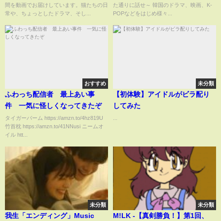
間を動画でお届けしています。猫たちの日
た通りに話せ～ 韓国のドラマ、映画、K-
常や、ちょっとしたドラマ、そし...
POPなどをはじめ様々...
おすすめ
未分類
ふわっち配信者 最上あい事
【初体験】アイドルがビラ配り
件 一気に怪しくなってきたぞ
してみた
タイガーバーム https://amzn.to/4hz819U
...
竹首枕 https://amzn.to/41NNusi ニームオ
イル htt...
未分類
未分類
我生「エンディング」Music
M!LK -【真剣勝負！】第1回、