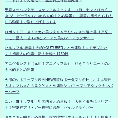
男装スケバン女子！スケッフルまっくす！（新・ナンノひゃくし
きっ!！ビー玉のおいぬさん的まとめ速報） 話題な事件からおも
しろ動画まで取り上げまっくす
ロボットアニメ！メカと美少女キャラだいすき永遠の非リア充・
非モテ星人 ！あらゆるマニアの為のマニアックサイト
ハルッフル-専業主夫的YOUTUBERまとめ速報！キモデブおた
く！初老人の介護生活！激動の1750日
アニゲタレスト（元祖！アニメッフル） ひきこもりニートのオ
ナベ的まとめ速報
火浦のシネマッフル映画NEWS情報ポータブルの杜！オネエ管理
人オカマちゃんの鬼女的まとめ速報!オカマッフルアタックナンバ
ーハーフ
ユカ・ヨネッフル！初老的まとめ速報！！大帝イタチにラリアッ
ト！害獣神アリ・ガー被害に必殺！パイルドライバー
おネコさん的まとめ速報 僕の彼女はエリーちゃん人形！豆腐メ