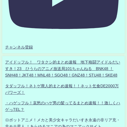
チャンネル登録
アイドッフル！ ワタクシ的まとめ速報 地下格闘アイドルだい
すき！23 ひうらのアニメ放送局101ちゃんねる BNK48 ！
SNH48！JKT48！MNL48！SGO48！GNZ48！STU48！SKE48
タダッフル！ネトゲ廃人的まとめ速報！！ネット乞食DE2000万
パワーズ！
・ハゲッフル！哀愁のハゲ男の髪ってるまとめ速報！！激しくハ
ゲっTEL？
ロボットアニメ！メカと美少女キャラだいすき永遠の非リア充・
非モテ星人 ！あらゆるマニアの為のマニアックサイト