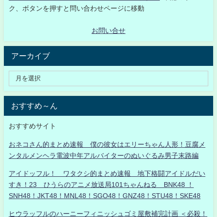
ク、ボタンを押すと問い合わせページに移動
お問い合せ
アーカイブ
おすすめ～ん
おすすめサイト
おネコさん的まとめ速報 僕の彼女はエリーちゃん人形！豆腐メ
ンタルメンヘラ電波中年アルバイターのぬいぐるみ男子末路編
アイドッフル！ ワタクシ的まとめ速報 地下格闘アイドルだい
すき！23 ひうらのアニメ放送局101ちゃんねる BNK48 ！
SNH48！JKT48！MNL48！SGO48！GNZ48！STU48！SKE48
ヒウラッフルのハーニーフィニッシュゴミ屋敷補完計画 ＜必殺！