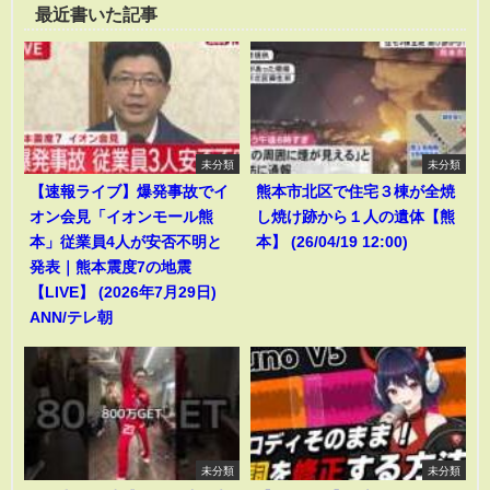
最近書いた記事
未分類
未分類
【速報ライブ】爆発事故でイ
熊本市北区で住宅３棟が全焼
オン会見「イオンモール熊
し焼け跡から１人の遺体【熊
本」従業員4人が安否不明と
本】 (26/04/19 12:00)
発表｜熊本震度7の地震
【LIVE】 (2026年7月29日)
ANN/テレ朝
未分類
未分類