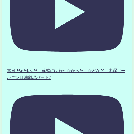
本日 兄が死んだ 葬式には行かなかった などなど 木曜ゴー
ルデン日浦劇場パート7