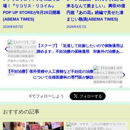
場！『リコリス・リコイル』
来るなんて羨ましい」 興収45億
POP UP STOREが8月28日開幕
円超『あの花』続編で見せた凄
(ABEMA TIMES)
まじい熱演(ABEMA TIMES)
2026年8月7日
2026年8月7日
【スクープ】「近道して妊娠したいので保険適用は
諦めます」不妊治療の保険適用 対象外の治療あり
明暗...助成金撤廃で負担増の人も（2022年5月25
日）
【不妊治療】体外受精や人工授精など不妊症の治療
について生殖医療科の専門医が解説
Xでフォローしよう
おすすめの記事