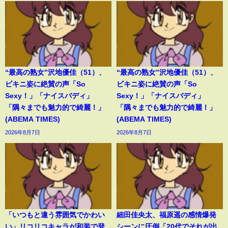
“最高の熟女”沢地優佳（51）、
“最高の熟女”沢地優佳（51）、
ビキニ姿に絶賛の声「So
ビキニ姿に絶賛の声「So
Sexy！」「ナイスバディ」
Sexy！」「ナイスバディ」
「隅々までも魅力的で綺麗！」
「隅々までも魅力的で綺麗！」
(ABEMA TIMES)
(ABEMA TIMES)
2026年8月7日
2026年8月7日
「いつもと違う雰囲気でかわい
細田佳央太、福原遥の感情爆発
い」リコリコキャラが和装で登
シーンに圧倒「20代でそれが出