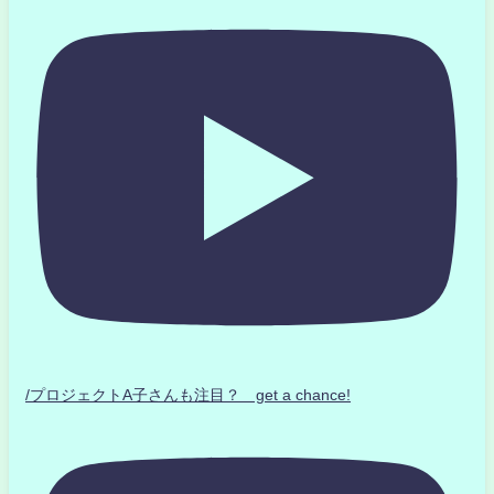
/プロジェクトA子さんも注目？ get a chance!