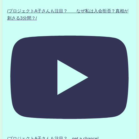
/プロジェクトA子さんも注目？ なぜ私は入会拒否？真相が
刺さる3分間？/
/プロジェクトA子さんも注目？ get a chance!