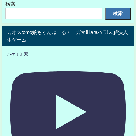
検索
検索
カオスtomo娘ちゃんねーるアーガマ!Haraハラ!未解決人
生ゲーム
ハゲて無双