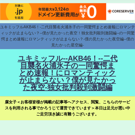
ユキミッフルAKB46！-二代目襲名火浦氷子の一同驚愕まとめ速報にロマンテ
ィックが止まらない？--僕が見たかった夜空！独女批判殺到激闘編--の一同驚
愕まとめ速報にロマンティックが止まらない？-僕の見たかった夜空編--僕の
見たかった星空編-
ユキミッフル--AKB46！--二代
目襲名火浦氷子の一同驚愕ま
とめ速報！にロマンティック
が止まらない？僕が見たかっ
た夜空-独女批判殺到激闘編
腐女子＜お客様皆様が掲載の記事等へアクセス、閲覧、こちらのサービ
スを利用される事でかろうじて運営できています＞本日は足元が悪い中
ご足労頂き誠に有難うございます。