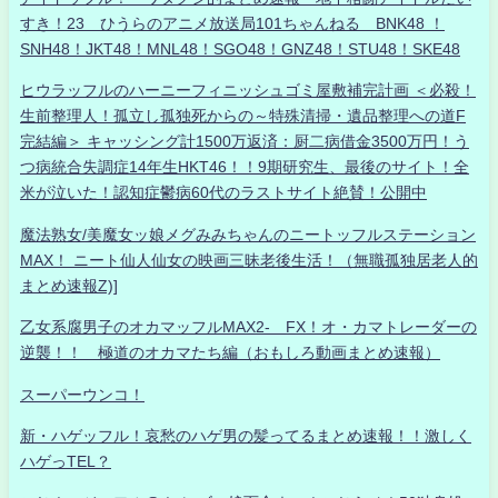
すき！23 ひうらのアニメ放送局101ちゃんねる BNK48 ！
SNH48！JKT48！MNL48！SGO48！GNZ48！STU48！SKE48
ヒウラッフルのハーニーフィニッシュゴミ屋敷補完計画 ＜必殺！
生前整理人！孤立し孤独死からの～特殊清掃・遺品整理への道F
完結編＞ キャッシング計1500万返済：厨二病借金3500万円！う
つ病統合失調症14年生HKT46！！9期研究生、最後のサイト！全
米が泣いた！認知症鬱病60代のラストサイト絶賛！公開中
魔法熟女/美魔女ッ娘メグみみちゃんのニートッフルステーション
MAX！ ニート仙人仙女の映画三昧老後生活！（無職孤独居老人的
まとめ速報Z)]
乙女系腐男子のオカマッフルMAX2- FX！オ・カマトレーダーの
逆襲！！ 極道のオカマたち編（おもしろ動画まとめ速報）
スーパーウンコ！
新・ハゲッフル！哀愁のハゲ男の髪ってるまとめ速報！！激しく
ハゲっTEL？