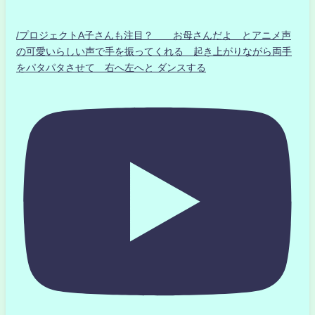
/プロジェクトA子さんも注目？ お母さんだよ とアニメ声
の可愛いらしい声で手を振ってくれる 起き上がりながら両手
をパタパタさせて 右へ左へと ダンスする