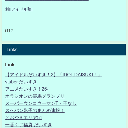
魁!!アイドル塾!
t112
Links
Link
【アイドルだいすき！2】「IDOL DAISUKI！」
vtuber だいすき
アニメだいすき！26-
オラシオンの競馬グランプリ
スーパーウンコウーマンT・子なし
スケバン氷子のまとめ速報！
とおやまエリア51
一番くじ福袋 だいすき