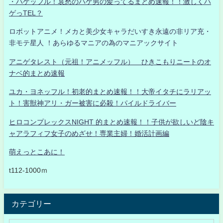
・ハゲッフル！哀愁のハゲ男の髪ってるまとめ速報！！激しくハ
ゲっTEL？
ロボットアニメ！メカと美少女キャラだいすき永遠の非リア充・
非モテ星人 ！あらゆるマニアの為のマニアックサイト
アニゲタレスト（元祖！アニメッフル） ひきこもりニートのオ
ナベ的まとめ速報
ユカ・ヨネッフル！初老的まとめ速報！！大帝イタチにラリアッ
ト！害獣神アリ・ガー被害に必殺！パイルドライバー
ヒロコンプレックスNIGHT 的まとめ速報！！子供が欲しいど陰キ
ャアラフィフ女子のめざせ！専業主婦！婚活計画編
萌えっとこあに！
t112-1000ｍ
カテゴリー