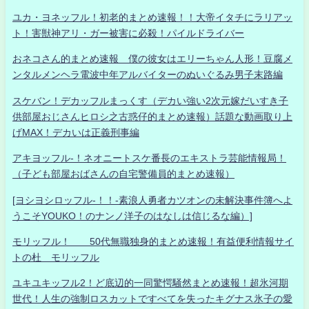
ユカ・ヨネッフル！初老的まとめ速報！！大帝イタチにラリアッ
ト！害獣神アリ・ガー被害に必殺！パイルドライバー
おネコさん的まとめ速報 僕の彼女はエリーちゃん人形！豆腐メ
ンタルメンヘラ電波中年アルバイターのぬいぐるみ男子末路編
スケバン！デカッフルまっくす（デカい強い2次元嫁だいすき子
供部屋おじさんヒロシ之古惑仔的まとめ速報）話題な動画取り上
げMAX！デカいは正義刑事編
アキヨッフル-！ネオニートスケ番長のエキストラ芸能情報局！
（子ども部屋おばさんの自宅警備員的まとめ速報）
[ヨシヨシロッフル-！！-素浪人勇者カツオンの未解決事件簿へよ
うこそYOUKO！のナンノ洋子のはなしは信じるな編）]
モリッフル！ 50代無職独身的まとめ速報！有益便利情報サイ
トの杜 モリッフル
ユキユキッフル2！ど底辺的一同驚愕騒然まとめ速報！超氷河期
世代！人生の強制ロスカットですべてを失ったキグナス氷子の愛