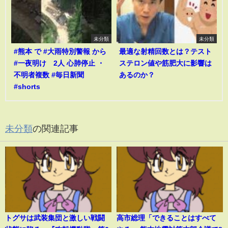
未分類
未分類
#熊本 で #大雨特別警報 から
最適な射精回数とは？テスト
#一夜明け 2人 心肺停止 ・
ステロン値や筋肥大に影響は
不明者複数 #毎日新聞
あるのか？
#shorts
未分類
の関連記事
トグサは武装集団と激しい戦闘
高市総理「できることはすべて