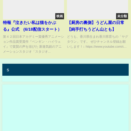
映画
未分類
特報『泣きたい私は猫をかぶ
【厨房の裏側】うどん屋の日常
る』公式 (6/18配信スタート）
【純手打ちうどん山とも】
第４２回日本アカデミー賞優秀アニメーシ
どうも、香川県生まれ香川県育ちの「ヤグ
ョン作品賞受賞作『ペンギン・ハイウェ
タウン」です。 ぜひチャンネル登録お願
イ』で賞賛の声を浴びた 新進気鋭のアニ
いします！↓ https://www.youtube.com/c...
メーションスタジオ「スタジオ...
s