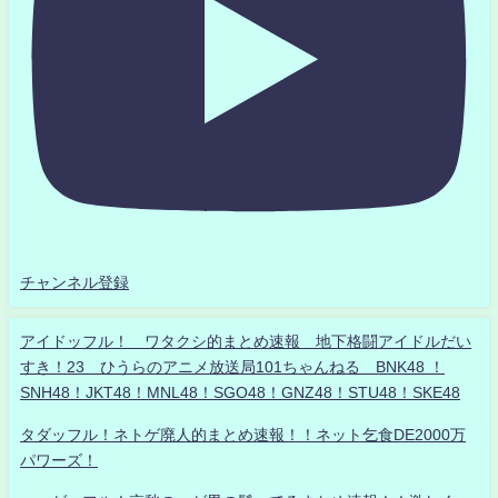
チャンネル登録
アイドッフル！ ワタクシ的まとめ速報 地下格闘アイドルだい
すき！23 ひうらのアニメ放送局101ちゃんねる BNK48 ！
SNH48！JKT48！MNL48！SGO48！GNZ48！STU48！SKE48
タダッフル！ネトゲ廃人的まとめ速報！！ネット乞食DE2000万
パワーズ！