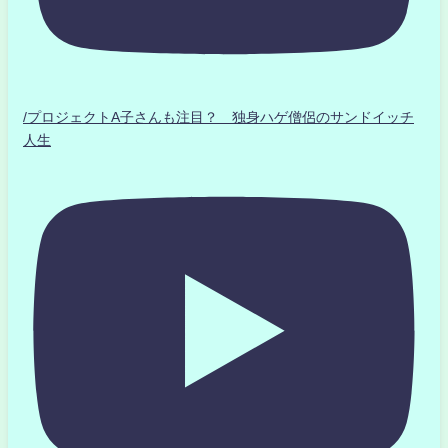
/プロジェクトA子さんも注目？ 独身ハゲ僧侶のサンドイッチ
人生