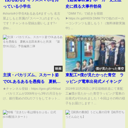
っている小学生
史に残る大事件勃発
#shorts#小学生#あるある#ますっち 名古
『DMM TV』で続きを視聴
屋よしもと所属の｢スペース｣のますっち
▶︎https://x.gd/HI03i DMM TVで他のポーカ
です！チャンネル登録お願いします?‍♂️ ​⁠
ーコンテンツも楽しもう！（無料体験実施
@to...
中) ...
映画
僕が見たかった青空
主演・バカリズム、スカート姿
東配工×僕が見たかった青空 ラ
でOLあるあるを愚痴る 夏帆＆
ッピング電車出発式メイキング
志田未来らと共演 『架空OL日
★チャンネル登録：https://goo.gl/U4Waal
2024年10月25日に伊豆箱根鉄道にて東配
バカリズムが2006年から3年の月日をか
工✖️僕が見たかった青空ラッピング電車の
記』予告編第二弾
け、銀行勤めのOLのフリをしてネット...
出発式が行われました！今回はその時の様
子をお届けします！...