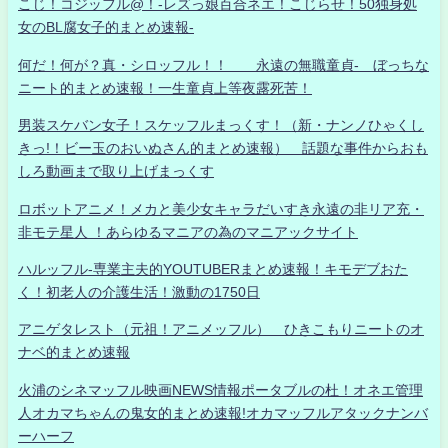
こじ！コジッフル@！-レズっ娘百合ネエ！こじらせ！50独身処
女のBL腐女子的まとめ速報-
何だ！何が？真・シロッフル！！ 永遠の無職童貞- ぼっちな
ニート的まとめ速報！一生童貞上等夜露死苦！
男装スケバン女子！スケッフルまっくす！（新・ナンノひゃくし
きっ!！ビー玉のおいぬさん的まとめ速報） 話題な事件からおも
しろ動画まで取り上げまっくす
ロボットアニメ！メカと美少女キャラだいすき永遠の非リア充・
非モテ星人 ！あらゆるマニアの為のマニアックサイト
ハルッフル-専業主夫的YOUTUBERまとめ速報！キモデブおた
く！初老人の介護生活！激動の1750日
アニゲタレスト（元祖！アニメッフル） ひきこもりニートのオ
ナベ的まとめ速報
火浦のシネマッフル映画NEWS情報ポータブルの杜！オネエ管理
人オカマちゃんの鬼女的まとめ速報!オカマッフルアタックナンバ
ーハーフ