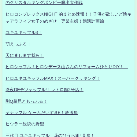
のクリスタルキングボンビー脱出大作戦
ヒロコンプレックスNIGHT 的まとめ速報！！子供が欲しいど陰キ
ャアラフィフ女子のめざせ！専業主婦！婚活計画編
ユキユキッフル3！
萌えっふる！
天にまします我ら！
ヒロシッフル！ヒロシデース山さんのリフォームひとりDIY！！
ヒロユキユキッフルMAX！スーパークッキング！
徹夜DEテツヤッフル!！レトロ館2号店！
剛Q超児ともっふる！
ヤナッフル ゲームだいすき6！放送局
ヒウラー総統の野望
三代目 ユキユキッフル 花のひうら組! 見参！