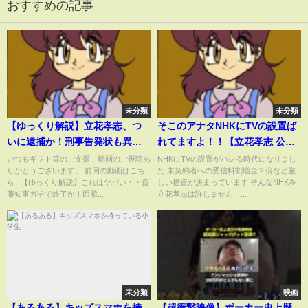
おすすめの記事
未分類
未分類
【ゆっくり解説】立花孝志、つ
そこのアナタNHKにTVの設置ば
いに逮捕か！刑事告発状も異例
れてますよ！！【立花孝志 公
の早さで受理受理され、特捜な
認】【NHK党】【切り抜き】
いつもギフト等のご支援、動画のご視聴あ
NHKにTVの設置がバレる時代になりまし
りがとうございます。 前回の動画はこち
た 未契約者への受信料割増金２倍など厳
どが積極的に捜査する模様！！
NHK未契約者 受信料 割増金２倍
ら↓ 【ゆっくり解説】これはヤバい・・斎
しい措置が決まっています そんなNHKを
豚箱で年越しの可能性が濃厚ｗ
藤知事ガチで終了か！西脇...
立花孝志は許しません、...
ｗｗｗｗｗ
未分類
映画
【あるある】キッズスマホを持
【超衝撃映像】ポーカー史上歴