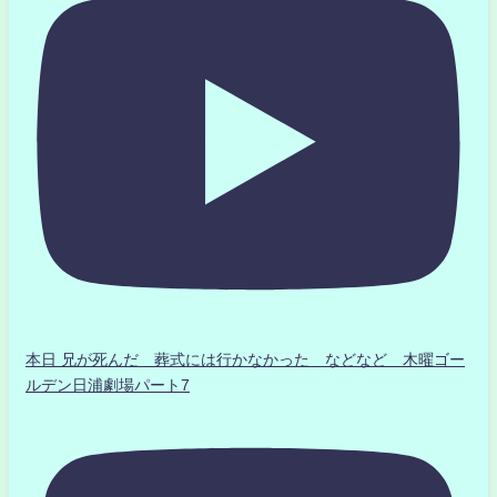
本日 兄が死んだ 葬式には行かなかった などなど 木曜ゴー
ルデン日浦劇場パート7