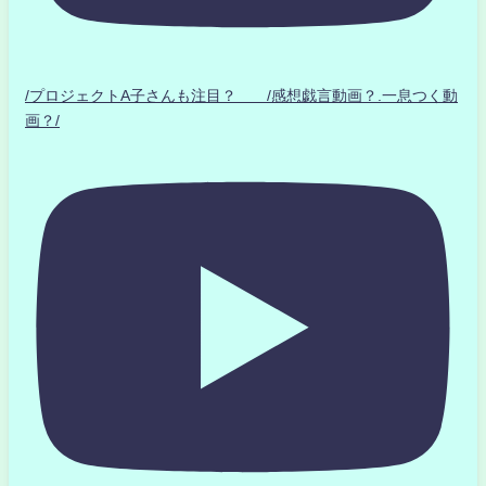
/プロジェクトA子さんも注目？ /感想戯言動画？.一息つく動
画？/