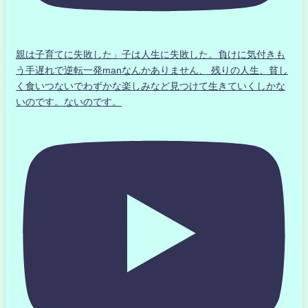
親は子育てに失敗した」子は人生に失敗した。負けに気付きも
う手遅れで逆転一発manなんかありません、 残りの人生、貧し
く食いつないでわずかな楽しみなど見つけて生きていくしかな
いのです。ないのです。