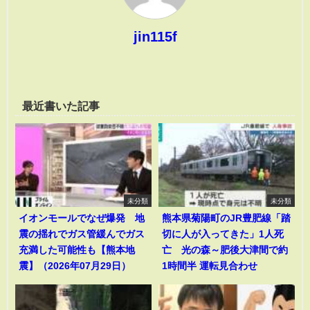
jin115f
最近書いた記事
未分類
未分類
イオンモールでなぜ爆発 地
熊本県菊陽町のJR豊肥線「踏
震の揺れでガス管緩んでガス
切に人が入ってきた」1人死
充満した可能性も【熊本地
亡 光の森～肥後大津間で約
震】（2026年07月29日）
1時間半 運転見合わせ