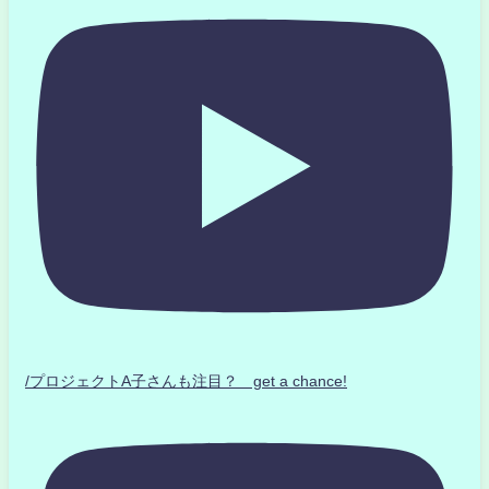
/プロジェクトA子さんも注目？ get a chance!