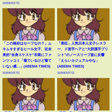
2026年8月7日
「この格好はセーフなの？」ム
「美狂」人気日本人女子レスラ
キムキすぎるヒール女子、近未
ー、ド派手ヘアと“大胆漢字プリ
来的“全身スケスケ”衣装にファ
ント”のノースリーブ姿に反響
ンツッコミ「着ているけど着て
「えらいカジュアルやな」
いない感…」(ABEMA TIMES)
(ABEMA TIMES)
2026年8月7日
2026年8月7日