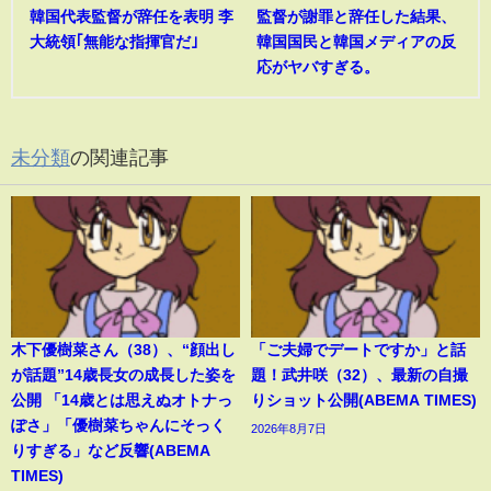
韓国代表監督が辞任を表明 李
監督が謝罪と辞任した結果、
大統領｢無能な指揮官だ｣
韓国国民と韓国メディアの反
応がヤバすぎる。
未分類
の関連記事
木下優樹菜さん（38）、“顔出し
「ご夫婦でデートですか」と話
が話題”14歳長女の成長した姿を
題！武井咲（32）、最新の自撮
公開 「14歳とは思えぬオトナっ
りショット公開(ABEMA TIMES)
ぽさ」「優樹菜ちゃんにそっく
2026年8月7日
りすぎる」など反響(ABEMA
TIMES)