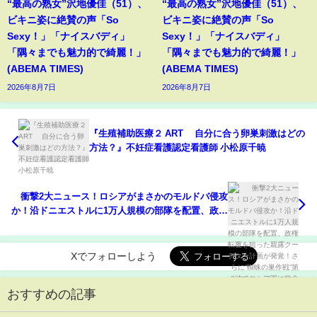
“最高の熟女”沢地優佳（51）、
“最高の熟女”沢地優佳（51）、
ビキニ姿に絶賛の声「So
ビキニ姿に絶賛の声「So
Sexy！」「ナイスバディ」
Sexy！」「ナイスバディ」
「隅々までも魅力的で綺麗！」
「隅々までも魅力的で綺麗！」
(ABEMA TIMES)
(ABEMA TIMES)
2026年8月7日
2026年8月7日
『生殖補助医療２ ART 自分に合う卵巣刺激はどの
方法？』不妊症看護認定看護師 小松原千暁
衝撃2大ニュース！ロシアがまさかのモルドバ侵攻
か！沿ドニエストルに1万人規模の部隊を配置、政権
転覆を狙った親露クーデター計画が発覚！さらに“蜘
蛛の巣作戦”第2波でロシア軍に致命傷！核戦略が崩
壊へ！ 1
Xでフォローしよう
おすすめの記事