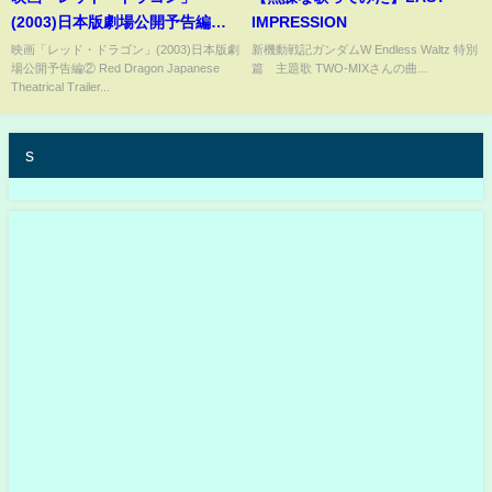
(2003)日本版劇場公開予告編②
IMPRESSION
Red Dragon Japanese
映画「レッド・ドラゴン」(2003)日本版劇
新機動戦記ガンダムW Endless Waltz 特別
場公開予告編② Red Dragon Japanese
篇 主題歌 TWO-MIXさんの曲...
Theatrical Trailer
Theatrical Trailer...
s