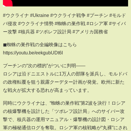
#ウクライナ #Ukraine #ウクライナ戦争 #プーチン #モルド
バ侵攻 #ウクライナ情勢 #蜘蛛の巣作戦 #ロシア軍 #サイバ
ー攻撃 #核兵器 #ツポレフ設計局 #アメリカ国務省
◼︎蜘蛛の巣作戦の全編映像はこちら
https://youtu.be/eekgubUDt6I
プーチンの“次の標的”がついに判明――
ロシアは沿ドニエストルに1万人の部隊を派兵し、モルドバ
の政権転覆を狙う親露クーデター計画が発覚。欧州に新た
な戦火が拡大する恐れが高まっています。
同時にウクライナは、“蜘蛛の巣作戦”第2波を決行！ロシア
の核爆撃機を設計した「ツポレフ設計局」へのサイバー攻
撃で、核兵器の運用マニュアル・爆撃機の設計図・ロシア
軍の極秘通信ログを奪取。ロシア軍の核戦略が“丸裸”にされ