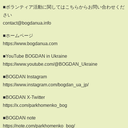
■ボランティア活動に関してはこちらからお問い合わせくだ
さい
contact@bogdanua.info
■ホームページ
https://www.bogdanua.com
■YouTube BOGDAN in Ukraine
https://www.youtube.com/@BOGDAN_Ukraine
■BOGDAN Instagram
https://www.instagram.com/bogdan_ua_jp/
■BOGDAN X-Twitter
https://x.com/parkhomenko_bog
■BOGDAN note
https://note.com/parkhomenko_bog/