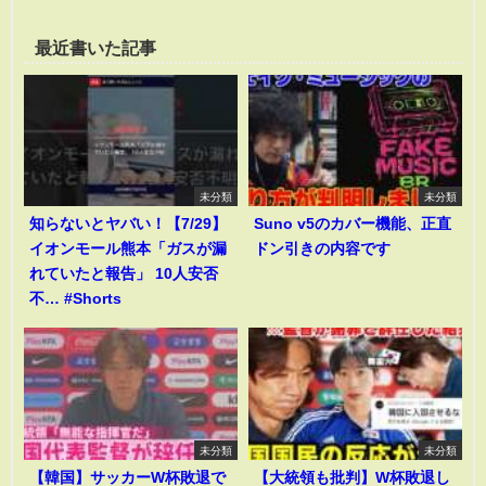
最近書いた記事
未分類
未分類
知らないとヤバい！【7/29】
Suno v5のカバー機能、正直
イオンモール熊本「ガスが漏
ドン引きの内容です
れていたと報告」 10人安否
不… #Shorts
未分類
未分類
【韓国】サッカーW杯敗退で
【大統領も批判】W杯敗退し