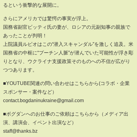
るという衝撃的な展開に。
さらにアメリカでは驚愕の事実が浮上。
国務省副官ビッティ氏の妻が、ロシアの元副知事の親族で
あったことが判明！
上院議員ルビオはこの“潜入スキャンダル”を激しく追及。米
国務省の中枢に“プーチン人脈”が潜んでいた可能性が浮き彫
りとなり、ウクライナ支援政策そのものへの不信が広がり
つつあります。
■YOUTUBE関連の問い合わせはこちらから(コラボ・企業
スポンサー・案件など）
contact.bogdaninukraine@gmail.com
■ボグダンへのお仕事のご依頼はこちらから（メディア出
演、講演会、イベント出演など）
staff@thanks.bz