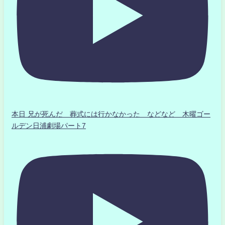
本日 兄が死んだ 葬式には行かなかった などなど 木曜ゴー
ルデン日浦劇場パート7