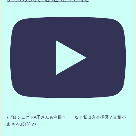
/プロジェクトA子さんも注目？ なぜ私は入会拒否？真相が
刺さる3分間？/