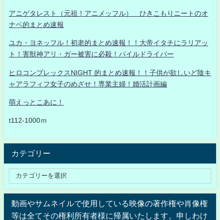
アニゲタレスト（元祖！アニメッフル） ひきこもりニートのオ
ナベ的まとめ速報
ユカ・ヨネッフル！初老的まとめ速報！！大帝イタチにラリアッ
ト！害獣神アリ・ガー被害に必殺！パイルドライバー
ヒロコンプレックスNIGHT 的まとめ速報！！子供が欲しいど陰キ
ャアラフィフ女子のめざせ！専業主婦！婚活計画編
萌えっとこあに！
t112-1000ｍ
カテゴリー
動画やサムネイルで使用している映像の著作権や肖像権
等は全てその権利所有者様に帰属いたします。申しわけ