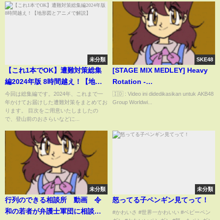
未分類
SKE48
【これ1本でOK】遭難対策総集
[STAGE MIX MEDLEY] Heavy
編2024年版 8時間越え！【地形
Rotation -
図とアニメで解説】
AKB48|IZONE|JKT48|BNK48|MN
今回は総集編です。2024年、これまで一
🇮🇩 : Video ini didedikasikan untuk AKB48
年かけてお届けした遭難対策をまとめてお
Group Worldwi...
Team SH|AKB48 Team TP
ります。 目次をご用意いたしましたの
で、登山前のおさらいなどに...
未分類
未分類
行列のできる相談所 動画 令
怒ってる子ペンギン見てって！
和の若者が弁護士軍団に相談 3
#かわいさ #世界一かわいい #ベビーペン