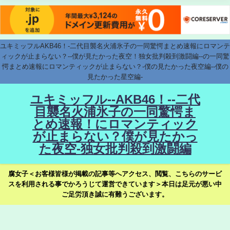
ユキミッフルAKB46！-二代目襲名火浦氷子の一同驚愕まとめ速報にロマンテ
ィックが止まらない？--僕が見たかった夜空！独女批判殺到激闘編--の一同驚
愕まとめ速報にロマンティックが止まらない？-僕の見たかった夜空編--僕の
見たかった星空編-
ユキミッフル--AKB46！--二代
目襲名火浦氷子の一同驚愕ま
とめ速報！にロマンティック
が止まらない？僕が見たかっ
た夜空-独女批判殺到激闘編
腐女子＜お客様皆様が掲載の記事等へアクセス、閲覧、こちらのサービ
スを利用される事でかろうじて運営できています＞本日は足元が悪い中
ご足労頂き誠に有難うございます。