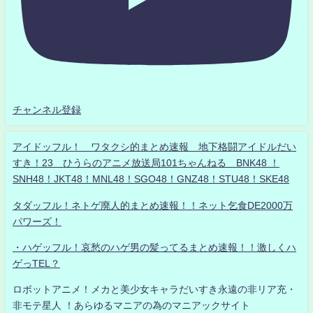
チャンネル登録
アイドッフル！ ワタクシ的まとめ速報 地下格闘アイドルだい
すき！23 ひうらのアニメ放送局101ちゃんねる BNK48 ！
SNH48！JKT48！MNL48！SGO48！GNZ48！STU48！SKE48
タダッフル！ネトゲ廃人的まとめ速報！！ネット乞食DE2000万
パワーズ！
・ハゲッフル！哀愁のハゲ男の髪ってるまとめ速報！！激しくハ
ゲっTEL？
ロボットアニメ！メカと美少女キャラだいすき永遠の非リア充・
非モテ星人 ！あらゆるマニアの為のマニアックサイト