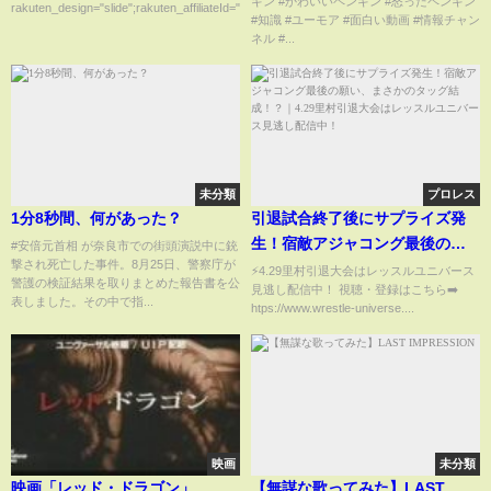
ギン #かわいいペンギン #怒ったペンギン
月16日
rakuten_design="slide";rakuten_affiliateId="00ed0224.63...
#知識 #ユーモア #面白い動画 #情報チャン
ネル #...
未分類
プロレス
1分8秒間、何があった？
引退試合終了後にサプライズ発
生！宿敵アジャコング最後の願
#安倍元首相 が奈良市での街頭演説中に銃
撃され死亡した事件。8月25日、警察庁が
い、まさかのタッグ結成！？｜
⚡️4.29里村引退大会はレッスルユニバース
警護の検証結果を取りまとめた報告書を公
見逃し配信中！ 視聴・登録はこちら➡️
4.29里村引退大会はレッスルユ
表しました。その中で指...
htps://www.wrestle-universe....
ニバース見逃し配信中！
映画
未分類
映画「レッド・ドラゴン」
【無謀な歌ってみた】LAST