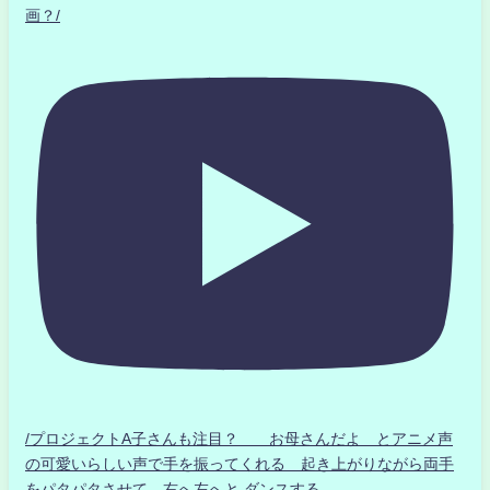
画？/
/プロジェクトA子さんも注目？ お母さんだよ とアニメ声
の可愛いらしい声で手を振ってくれる 起き上がりながら両手
をパタパタさせて 右へ左へと ダンスする