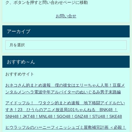
ク、ボタンを押すと問い合わせページに移動
お問い合せ
アーカイブ
おすすめ～ん
おすすめサイト
おネコさん的まとめ速報 僕の彼女はエリーちゃん人形！豆腐メ
ンタルメンヘラ電波中年アルバイターのぬいぐるみ男子末路編
アイドッフル！ ワタクシ的まとめ速報 地下格闘アイドルだい
すき！23 ひうらのアニメ放送局101ちゃんねる BNK48 ！
SNH48！JKT48！MNL48！SGO48！GNZ48！STU48！SKE48
ヒウラッフルのハーニーフィニッシュゴミ屋敷補完計画 ＜必殺！