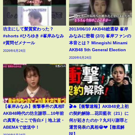
坊主にして髪質変わった？
2013/06/10 AKB48総選挙 峯岸
#shorts #ひろゆき #峯岸みなみ
みなみに密着 (2/3) 峯岸ファンの
#質問ゼメナール
本音とは？ Minegishi Minami
AKB48 5th General Election
2026年6月24日
2026年6月24日
【峯岸みなみ】衝撃事件の真相⁉️
🎬🔥【衝撃速報】AKB48史上初
AKB48時代の坊主謝罪…10年前
の契約解除…花田藍衣（21）に
の真実をここで告白⚡️｜地上波・
何が起きたのか？丸刈り謝罪と
ABEMAで放送中！
運営発表の真相😭💔【徹底解
説】
2026年6月24日