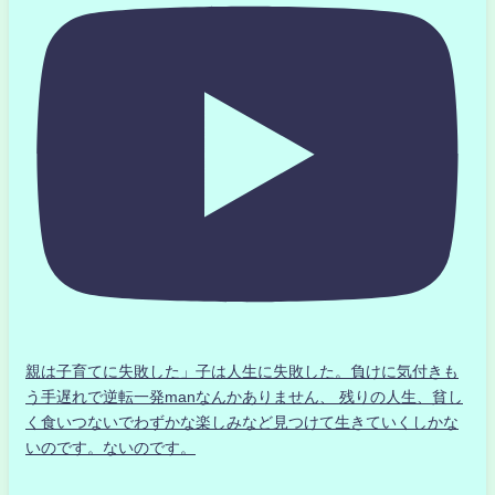
親は子育てに失敗した」子は人生に失敗した。負けに気付きも
う手遅れで逆転一発manなんかありません、 残りの人生、貧し
く食いつないでわずかな楽しみなど見つけて生きていくしかな
いのです。ないのです。