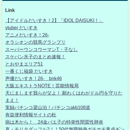
Link
【アイドルだいすき！2】「IDOL DAISUKI！」
vtuber だいすき
アニメだいすき！26-
オラシオンの競馬グランプリ
スーパーウンコウーマンT・子なし
スケバン氷子のまとめ速報！
とおやまエリア51
一番くじ福袋 だいすき
声優だいすき！26- bnk46
大阪エキストラNOTE！芸能情報局
天にまします我らが父よ！ 願わくはわがドル円を守りた
まえ！
実録パチンコ梁山泊！パチンコakb108道
有益便利情報サイトの杜
病は木から！ 24金バエ子の特発性間質性肺炎
真・モリタダッフル2！！50代無職独身ガチホモ童貞ギン