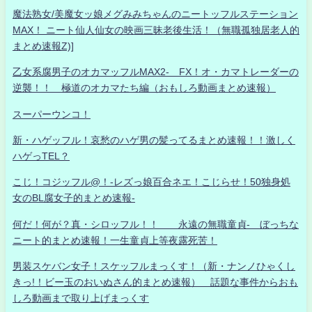
魔法熟女/美魔女ッ娘メグみみちゃんのニートッフルステーション
MAX！ ニート仙人仙女の映画三昧老後生活！（無職孤独居老人的
まとめ速報Z)]
乙女系腐男子のオカマッフルMAX2- FX！オ・カマトレーダーの
逆襲！！ 極道のオカマたち編（おもしろ動画まとめ速報）
スーパーウンコ！
新・ハゲッフル！哀愁のハゲ男の髪ってるまとめ速報！！激しく
ハゲっTEL？
こじ！コジッフル@！-レズっ娘百合ネエ！こじらせ！50独身処
女のBL腐女子的まとめ速報-
何だ！何が？真・シロッフル！！ 永遠の無職童貞- ぼっちな
ニート的まとめ速報！一生童貞上等夜露死苦！
男装スケバン女子！スケッフルまっくす！（新・ナンノひゃくし
きっ!！ビー玉のおいぬさん的まとめ速報） 話題な事件からおも
しろ動画まで取り上げまっくす