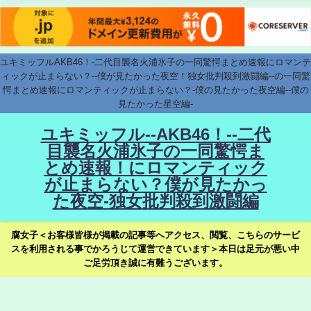
ユキミッフルAKB46！-二代目襲名火浦氷子の一同驚愕まとめ速報にロマンテ
ィックが止まらない？--僕が見たかった夜空！独女批判殺到激闘編--の一同驚
愕まとめ速報にロマンティックが止まらない？-僕の見たかった夜空編--僕の
見たかった星空編-
ユキミッフル--AKB46！--二代
目襲名火浦氷子の一同驚愕ま
とめ速報！にロマンティック
が止まらない？僕が見たかっ
た夜空-独女批判殺到激闘編
腐女子＜お客様皆様が掲載の記事等へアクセス、閲覧、こちらのサービ
スを利用される事でかろうじて運営できています＞本日は足元が悪い中
ご足労頂き誠に有難うございます。