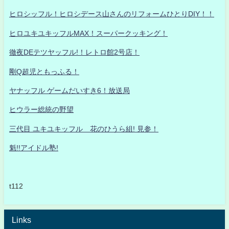
ヒロシッフル！ヒロシデース山さんのリフォームひとりDIY！！
ヒロユキユキッフルMAX！スーパークッキング！
徹夜DEテツヤッフル!！レトロ館2号店！
剛Q超児ともっふる！
ヤナッフル ゲームだいすき6！放送局
ヒウラー総統の野望
三代目 ユキユキッフル 花のひうら組! 見参！
魁!!アイドル塾!
t112
Links