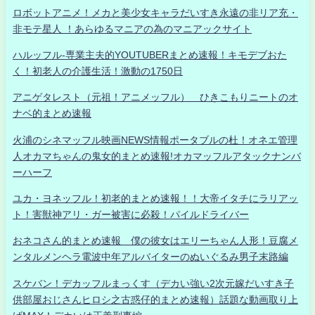
ロボットアニメ！メカと美少女キャラだいすき永遠の非リア充・
非モテ星人 ！あらゆるマニアの為のマニアックサイト
ハルッフル-専業主夫的YOUTUBERまとめ速報！キモデブおた
く！初老人の介護生活！激動の1750日
アニゲタレスト（元祖！アニメッフル） ひきこもりニートのオ
ナベ的まとめ速報
火浦のシネマッフル映画NEWS情報ポータブルの杜！オネエ管理
人オカマちゃんの鬼女的まとめ速報!オカマッフルアタックナンバ
ーハーフ
ユカ・ヨネッフル！初老的まとめ速報！！大帝イタチにラリアッ
ト！害獣神アリ・ガー被害に必殺！パイルドライバー
おネコさん的まとめ速報 僕の彼女はエリーちゃん人形！豆腐メ
ンタルメンヘラ電波中年アルバイターのぬいぐるみ男子末路編
スケバン！デカッフルまっくす（デカい強い2次元嫁だいすき子
供部屋おじさんヒロシ之古惑仔的まとめ速報）話題な動画取り上