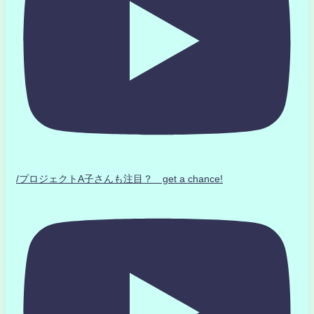
/プロジェクトA子さんも注目？ get a chance!