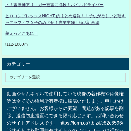
ト！害獣神アリ・ガー被害に必殺！パイルドライバー
ヒロコンプレックスNIGHT 的まとめ速報！！子供が欲しいど陰キ
ャアラフィフ女子のめざせ！専業主婦！婚活計画編
萌えっとこあに！
t112-1000ｍ
カテゴリー
動画やサムネイルで使用している映像の著作権や肖像権
等は全てその権利所有者様に帰属いたします。申しわけ
ございません。お客様からの要望、問題がある記事を削
除、送信防止措置にできる限り応じます。お問い合わせ
のサイトアドレスです。 https://form.os7.biz/f/c82c6596/
当サイトは各動画共有サイトへのアップロードは行なっ