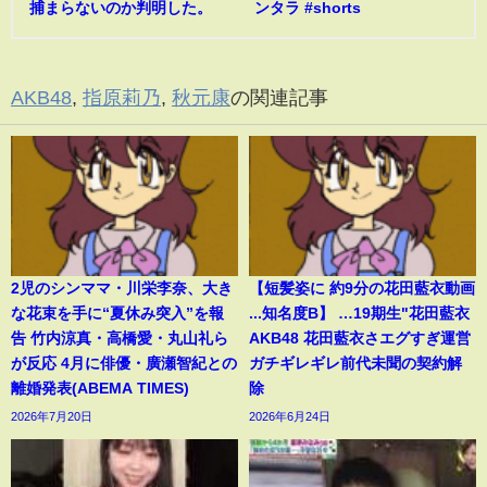
捕まらないのか判明した。
ンタラ #shorts
AKB48
,
指原莉乃
,
秋元康
の関連記事
2児のシンママ・川栄李奈、大き
【短髪姿に 約9分の花田藍衣動画
な花束を手に“夏休み突入”を報
...知名度B】 …19期生"花田藍衣
告 竹内涼真・高橋愛・丸山礼ら
AKB48 花田藍衣さエグすぎ運営
が反応 4月に俳優・廣瀬智紀との
ガチギレギレ前代未聞の契約解
離婚発表(ABEMA TIMES)
除
2026年7月20日
2026年6月24日