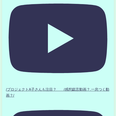
/プロジェクトA子さんも注目？ /感想戯言動画？.一息つく動
画？/