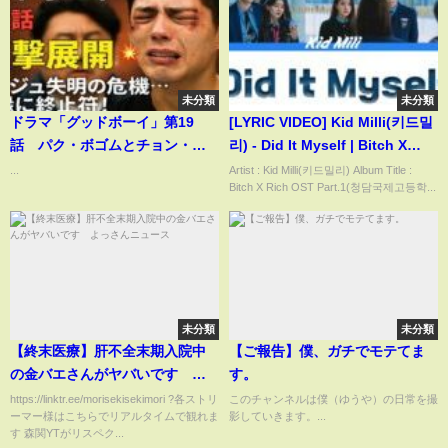
未分類
未分類
ドラマ「グッドボーイ」第19
[LYRIC VIDEO] Kid Milli(키드밀
話 パク・ボゴムとチョン・マ
리) - Did It Myself | Bitch X
ンシク、不仲に終止符…劇的な
Rich 청담국제고등학교 OST
...
Artist : Kid Milli(키드밀리) Album Title :
Bitch X Rich OST Part.1(청담국제고등학...
反撃劇。ユン・ドンジュ（パ
(Color Coded Lyrics)
ク・ボゴム）は失明の危機に瀕
する。
未分類
未分類
【終末医療】肝不全末期入院中
【ご報告】僕、ガチでモテてま
の金バエさんがヤバいです よ
す。
っさんニュース
https://linktr.ee/morisekisekimori ?各ストリ
このチャンネルは僕（ゆうや）の日常を撮
ーマー様はこちらでリアルタイムで観れま
影していきます。...
す 森関YTがリスペク...