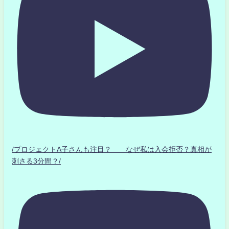
/プロジェクトA子さんも注目？ なぜ私は入会拒否？真相が
刺さる3分間？/