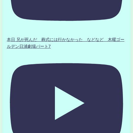
本日 兄が死んだ 葬式には行かなかった などなど 木曜ゴー
ルデン日浦劇場パート7