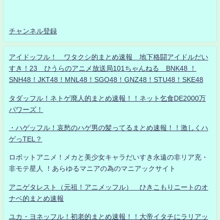
チャンネル登録
アイドッフル！ ワタクシ的まとめ速報 地下格闘アイドルだい
すき！23 ひうらのアニメ放送局101ちゃんねる BNK48 ！
SNH48！JKT48！MNL48！SGO48！GNZ48！STU48！SKE48
タダッフル！ネトゲ廃人的まとめ速報！！ネット乞食DE2000万
パワーズ！
・ハゲッフル！哀愁のハゲ男の髪ってるまとめ速報！！激しくハ
ゲっTEL？
ロボットアニメ！メカと美少女キャラだいすき永遠の非リア充・
非モテ星人 ！あらゆるマニアの為のマニアックサイト
アニゲタレスト（元祖！アニメッフル） ひきこもりニートのオ
ナベ的まとめ速報
ユカ・ヨネッフル！初老的まとめ速報！！大帝イタチにラリアッ