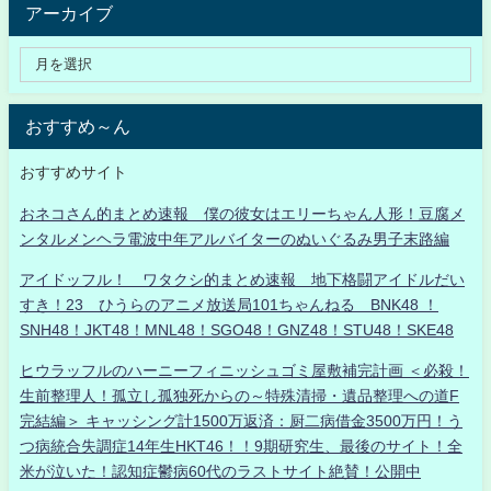
アーカイブ
おすすめ～ん
おすすめサイト
おネコさん的まとめ速報 僕の彼女はエリーちゃん人形！豆腐メ
ンタルメンヘラ電波中年アルバイターのぬいぐるみ男子末路編
アイドッフル！ ワタクシ的まとめ速報 地下格闘アイドルだい
すき！23 ひうらのアニメ放送局101ちゃんねる BNK48 ！
SNH48！JKT48！MNL48！SGO48！GNZ48！STU48！SKE48
ヒウラッフルのハーニーフィニッシュゴミ屋敷補完計画 ＜必殺！
生前整理人！孤立し孤独死からの～特殊清掃・遺品整理への道F
完結編＞ キャッシング計1500万返済：厨二病借金3500万円！う
つ病統合失調症14年生HKT46！！9期研究生、最後のサイト！全
米が泣いた！認知症鬱病60代のラストサイト絶賛！公開中