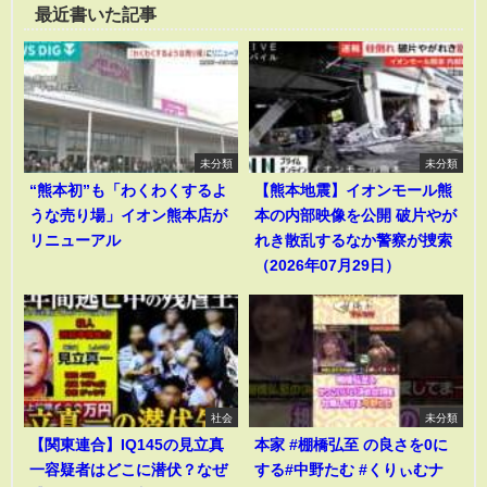
最近書いた記事
未分類
未分類
“熊本初”も「わくわくするよ
【熊本地震】イオンモール熊
うな売り場」イオン熊本店が
本の内部映像を公開 破片やが
リニューアル
れき散乱するなか警察が捜索
（2026年07月29日）
社会
未分類
【関東連合】IQ145の見立真
本家 #棚橋弘至 の良さを0に
一容疑者はどこに潜伏？なぜ
する#中野たむ #くりぃむナ