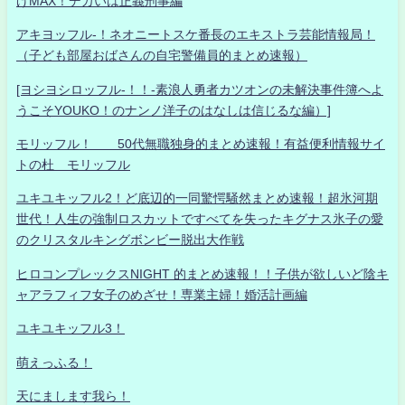
げMAX！デカいは正義刑事編
アキヨッフル-！ネオニートスケ番長のエキストラ芸能情報局！
（子ども部屋おばさんの自宅警備員的まとめ速報）
[ヨシヨシロッフル-！！-素浪人勇者カツオンの未解決事件簿へよ
うこそYOUKO！のナンノ洋子のはなしは信じるな編）]
モリッフル！ 50代無職独身的まとめ速報！有益便利情報サイ
トの杜 モリッフル
ユキユキッフル2！ど底辺的一同驚愕騒然まとめ速報！超氷河期
世代！人生の強制ロスカットですべてを失ったキグナス氷子の愛
のクリスタルキングボンビー脱出大作戦
ヒロコンプレックスNIGHT 的まとめ速報！！子供が欲しいど陰キ
ャアラフィフ女子のめざせ！専業主婦！婚活計画編
ユキユキッフル3！
萌えっふる！
天にまします我ら！