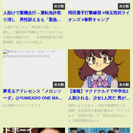
未分類
未分類
人助けで重機走行→運転免許取
岡田選手打撃練習 #埼玉西武ライ
り消し 男性訴えるも「緊急性
オンズ #春野キャンプ
あったと言えない」と棄却
“人助け”をしたら「免許取り消し」に…。
...
果たして裁判所の判断は？どこかせつない
（2023年4月21日）
人助けの物語です。 奈良県御所市の田
園地帯。地元で３０年以上...
未分類
未分類
夢見るアドレセンス「メロンソ
【速報】マクドナルドで中学生2
ーダ」@YUMEADO ONE MAN
人刺される、少女1人死亡 男が逃
LIVE 2019
走 福岡・北九州市
6人体制でのラストライブ...
消防によりますと、14日午後8時半ごろ、
福岡・北九州市小倉南区徳力の「マクドナ
ルド 322徳力店」で「男女が刺された」
と119番通報がありま...