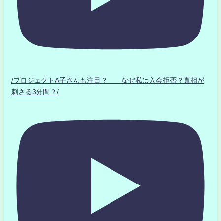
/プロジェクトA子さんも注目？ なぜ私は入会拒否？真相が
刺さる3分間？/