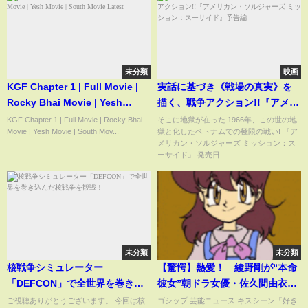
未分類
映画
KGF Chapter 1 | Full Movie |
実話に基づき《戦場の真実》を
Rocky Bhai Movie | Yesh
描く、戦争アクション!!『アメリ
Movie | South Movie Latest
カン・ソルジャーズ ミッショ
KGF Chapter 1 | Full Movie | Rocky Bhai
そこに地獄が在った 1966年、この世の地
Movie | Yesh Movie | South Mov...
獄と化したベトナムでの極限の戦い! 『ア
ン：スーサイド』予告編
メリカン・ソルジャーズ ミッション：ス
ーサイド』 発売日 ...
未分類
未分類
核戦争シミュレーター
【驚愕】熱愛！ 綾野剛が“本命
「DEFCON」で全世界を巻き込
彼女”朝ドラ女優・佐久間由衣と
んだ核戦争を観戦！
「通い愛」
ご視聴ありがとうございます。 今回は核
ゴシップ 芸能ニュース キスシーン「好き