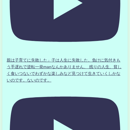
親は子育てに失敗した」子は人生に失敗した。負けに気付きも
う手遅れで逆転一発manなんかありません、 残りの人生、貧し
く食いつないでわずかな楽しみなど見つけて生きていくしかな
いのです。ないのです。