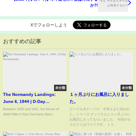
か?!
Xでフォローしよう
おすすめの記事
未分類
未分類
The Normandy Landings:
１ヶ月ぶりにお風呂に入りまし
June 6, 1944 | D-Day
た。
Documentary
Between 1939 and 1941, the forces of
ビーグル犬ナッツの「今宵もまた洗われ
Adolf Hitler’s Nazi Germany blaze...
た」シリーズ ナッツさんに１ヶ月ぶりに
お風呂に入ってもらいました。 今回のセ
ラピストはワイフです。 トラ...