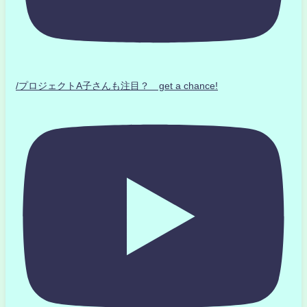
/プロジェクトA子さんも注目？ get a chance!