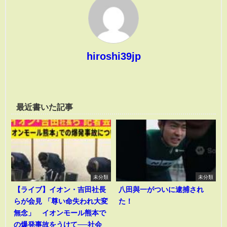
hiroshi39jp
最近書いた記事
未分類
未分類
【ライブ】イオン・吉田社長
八田與一がついに逮捕され
らが会見 「尊い命失われ大変
た！
無念」 イオンモール熊本で
の爆発事故をうけて──社会