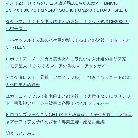
すき！23 ひうらのアニメ放送局101ちゃんねる BNK48 ！
SNH48！JKT48！MNL48！SGO48！GNZ48！STU48！SKE48
タダッフル！ネトゲ廃人的まとめ速報！！ネット乞食DE2000万
パワーズ！
・ハゲッフル！哀愁のハゲ男の髪ってるまとめ速報！！激しくハ
ゲっTEL？
ロボットアニメ！メカと美少女キャラだいすき永遠の非リア充・
非モテ星人 ！あらゆるマニアの為のマニアックサイト
アニゲタレスト（元祖！アニメッフル） ひきこもりニートのオ
ナベ的まとめ速報
ユカ・ヨネッフル！初老的まとめ速報！！大帝イタチにラリアッ
ト！害獣神アリ・ガー被害に必殺！パイルドライバー
ヒロコンプレックスNIGHT 的まとめ速報！！子供が欲しいど陰キ
ャアラフィフ女子のめざせ！専業主婦！婚活計画編
萌えっとこあに！