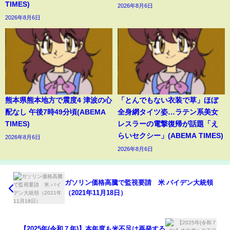
TIMES)
2026年8月6日
2026年8月6日
熊本県熊本地方で震度4 津波の心
「とんでもない衣装で草」ほぼ
配なし 午後7時49分頃(ABEMA
全身網タイツ姿…ラテン系美女
TIMES)
レスラーの電撃復帰が話題「え
らいセクシー」(ABEMA TIMES)
2026年8月6日
2026年8月6日
ガソリン価格高騰で監視要請 米 バイデン大統領
（2021年11月18日）
【2025年(令和７年)】本年度も米不足は再発する