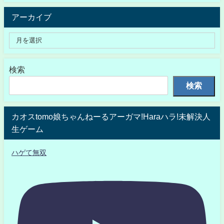
アーカイブ
検索
検索
カオスtomo娘ちゃんねーるアーガマ!Haraハラ!未解決人
生ゲーム
ハゲて無双