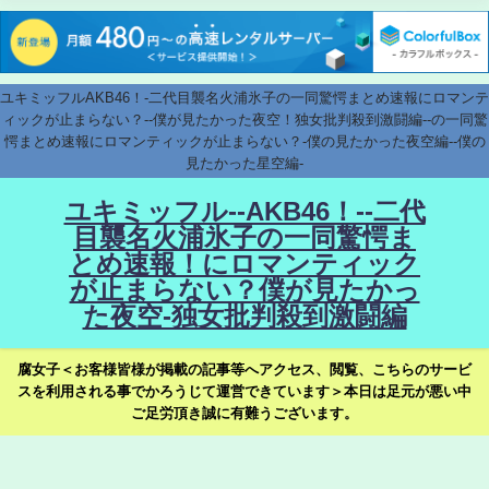
ユキミッフルAKB46！-二代目襲名火浦氷子の一同驚愕まとめ速報にロマンテ
ィックが止まらない？--僕が見たかった夜空！独女批判殺到激闘編--の一同驚
愕まとめ速報にロマンティックが止まらない？-僕の見たかった夜空編--僕の
見たかった星空編-
ユキミッフル--AKB46！--二代
目襲名火浦氷子の一同驚愕ま
とめ速報！にロマンティック
が止まらない？僕が見たかっ
た夜空-独女批判殺到激闘編
腐女子＜お客様皆様が掲載の記事等へアクセス、閲覧、こちらのサービ
スを利用される事でかろうじて運営できています＞本日は足元が悪い中
ご足労頂き誠に有難うございます。