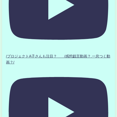
/プロジェクトA子さんも注目？ /感想戯言動画？.一息つく動
画？/