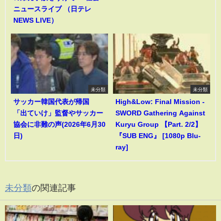
ニュースライブ （日テレ
NEWS LIVE）
未分類
未分類
サッカー韓国代表が帰国
High&Low: Final Mission -
「出ていけ」監督やサッカー
SWORD Gathering Against
協会に非難の声(2026年6月30
Kuryu Group 【Part. 2/2】
日)
『SUB ENG』 [1080p Blu-
ray]
未分類
の関連記事