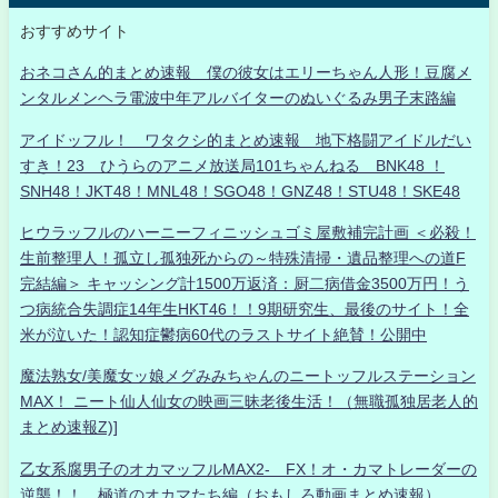
おすすめサイト
おネコさん的まとめ速報 僕の彼女はエリーちゃん人形！豆腐メ
ンタルメンヘラ電波中年アルバイターのぬいぐるみ男子末路編
アイドッフル！ ワタクシ的まとめ速報 地下格闘アイドルだい
すき！23 ひうらのアニメ放送局101ちゃんねる BNK48 ！
SNH48！JKT48！MNL48！SGO48！GNZ48！STU48！SKE48
ヒウラッフルのハーニーフィニッシュゴミ屋敷補完計画 ＜必殺！
生前整理人！孤立し孤独死からの～特殊清掃・遺品整理への道F
完結編＞ キャッシング計1500万返済：厨二病借金3500万円！う
つ病統合失調症14年生HKT46！！9期研究生、最後のサイト！全
米が泣いた！認知症鬱病60代のラストサイト絶賛！公開中
魔法熟女/美魔女ッ娘メグみみちゃんのニートッフルステーション
MAX！ ニート仙人仙女の映画三昧老後生活！（無職孤独居老人的
まとめ速報Z)]
乙女系腐男子のオカマッフルMAX2- FX！オ・カマトレーダーの
逆襲！！ 極道のオカマたち編（おもしろ動画まとめ速報）