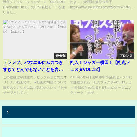
戦争シミュレーションゲーム「DEFCON
だよ…」綾野剛×多部未華子
(Everyone Dies)」のCPU観戦モードを使
https://www.youtube.com/watch?v=PBtZ...
いまし...
未分類
プロレス
トランプ、パウエルにムカつき
乱入！ジャガー横田！【乱丸フ
すぎてとんでもないことを言い
ェスタVOL.12】
出す【2chまとめ】【2chスレ】
この動画は今話題のトピックをまとめたオ
2015年5月4日 尼崎市中小企業センターに
リジナル動画です。 ■動画の内容について
て開催された「乱丸フェスタVOL.12」よ
【5chスレ】
動画のシナリオは2ch(5ch)のスレッドをモ
り 怪我のため欠場する乱丸のオープニン
チーフとしてい...
グトーク このチ...
s