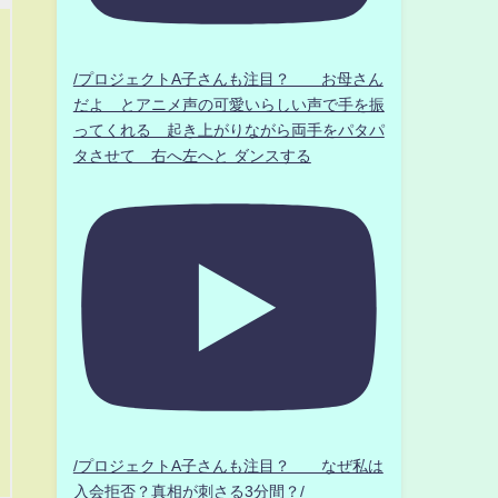
/プロジェクトA子さんも注目？ お母さん
だよ とアニメ声の可愛いらしい声で手を振
ってくれる 起き上がりながら両手をパタパ
タさせて 右へ左へと ダンスする
/プロジェクトA子さんも注目？ なぜ私は
入会拒否？真相が刺さる3分間？/