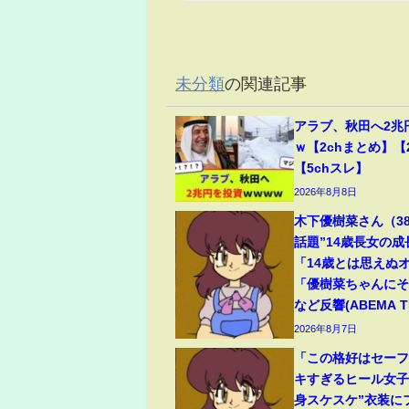
未分類
の関連記事
アラブ、秋田へ2兆
ｗ【2chまとめ】【
【5chスレ】
2026年8月8日
木下優樹菜さん（3
話題”14歳長女の
「14歳とは思えぬ
「優樹菜ちゃんに
など反響(ABEMA TI
2026年8月7日
「この格好はセー
キすぎるヒール女子
身スケスケ”衣装に