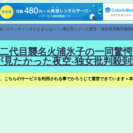
速報にロマンティックが止まらない？--僕が見たかった夜空！独女批判殺到激闘
！--二代目襲名火浦氷子の一同
見たかった夜空-独女批判殺到
、こちらのサービスを利用される事でかろうじて運営できています＞本