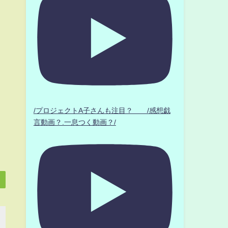
/プロジェクトA子さんも注目？ /感想戯
言動画？.一息つく動画？/