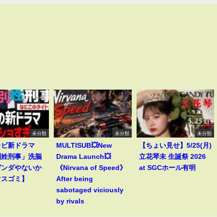
未分類
未分類
未分類
レビ新ドラマ
MULTISUB💥New
【ちょい見せ】5/25(月)
別姓刑事」洗脳
Drama Launch💥
立花琴未 生誕祭 2026
ガンダやないか
《Nirvana of Speed》
at SGCホール有明
マスゴミ】
After being
sabotaged viciously
by rivals