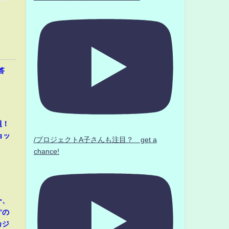
答
題！
ョッ
/プロジェクトA子さんも注目？ get a
chance!
ー、
”の
カジ