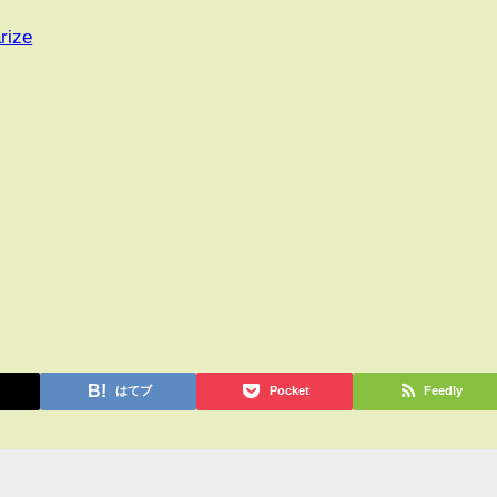
rize
はてブ
Pocket
Feedly