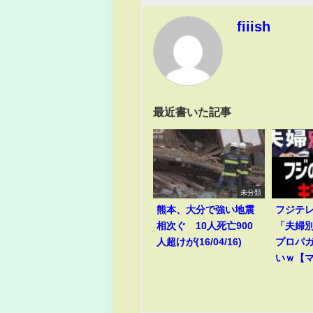
fiiish
最近書いた記事
未分類
熊本、大分で強い地震
フジテ
相次ぐ 10人死亡900
「夫婦
人超けが(16/04/16)
プロパ
いｗ【