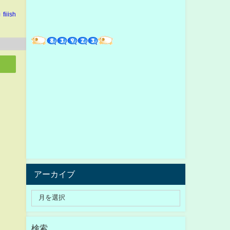
fiiish
アーカイブ
検索