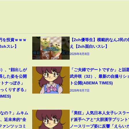
円を投資ｗｗｗ
【2ch優等生】模範的なんJ民の
2chスレ】
え【2ch面白いスレ】
2026年8月8日
8）、“顔出しが
「ご夫婦でデートですか」と話
成長した姿を公開
武井咲（32）、最新の自撮りシ
オトナっぽさ」
ト公開(ABEMA TIMES)
そっくりすぎる」
2026年8月7日
MES)
フなの？」ムキム
「美狂」人気日本人女子レスラ
、近未来的“全
ド派手ヘアと“大胆漢字プリント
ファンツッコミ
ノースリーブ姿に反響「えらい