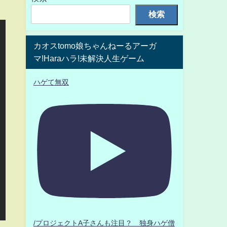
検索
カオスtomo娘ちゃんねーるアーガ
マ!Haraハラ!未解決人生ゲーム
ハゲて無双
/プロジェクトA子さんも注目？ 独身ハゲ僧