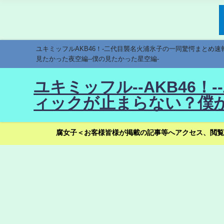
ユキミッフルAKB46！-二代目襲名火浦氷子の一同驚愕まとめ
見たかった夜空編--僕の見たかった星空編-
ユキミッフル--AKB46
ィックが止まらない？僕が
腐女子＜お客様皆様が掲載の記事等へアクセス、閲覧