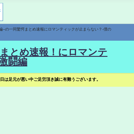
編--の一同驚愕まとめ速報にロマンティックが止まらない？-僕の
驚愕まとめ速報！にロマンテ
激闘編
日は足元が悪い中ご足労頂き誠に有難うございます。