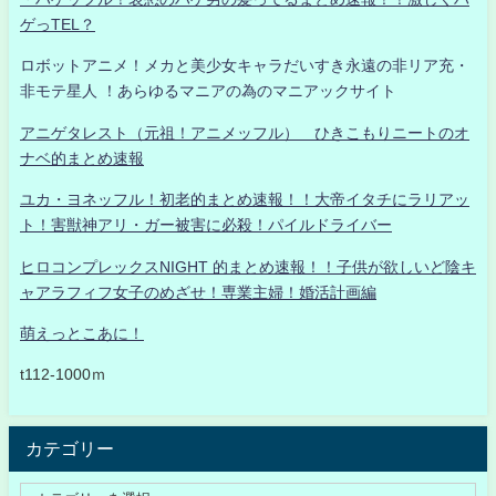
ゲっTEL？
ロボットアニメ！メカと美少女キャラだいすき永遠の非リア充・
非モテ星人 ！あらゆるマニアの為のマニアックサイト
アニゲタレスト（元祖！アニメッフル） ひきこもりニートのオ
ナベ的まとめ速報
ユカ・ヨネッフル！初老的まとめ速報！！大帝イタチにラリアッ
ト！害獣神アリ・ガー被害に必殺！パイルドライバー
ヒロコンプレックスNIGHT 的まとめ速報！！子供が欲しいど陰キ
ャアラフィフ女子のめざせ！専業主婦！婚活計画編
萌えっとこあに！
t112-1000ｍ
カテゴリー