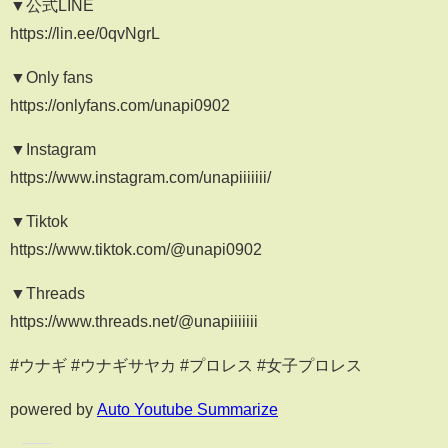
▼公式LINE
https://lin.ee/0qvNgrL
▼Only fans
https://onlyfans.com/unapi0902
▼Instagram
https://www.instagram.com/unapiiiiiii/
▼Tiktok
https://www.tiktok.com/@unapi0902
▼Threads
https://www.threads.net/@unapiiiiiii
#ウナギ #ウナギサヤカ #プロレス #女子プロレス
powered by
Auto Youtube Summarize