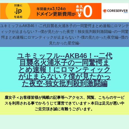
ユキミッフルAKB46！-二代目襲名火浦氷子の一同驚愕まとめ速報にロマンテ
ィックが止まらない？--僕が見たかった夜空！独女批判殺到激闘編--の一同驚
愕まとめ速報にロマンティックが止まらない？-僕の見たかった夜空編--僕の
見たかった星空編-
ユキミッフル--AKB46！--二代
目襲名火浦氷子の一同驚愕ま
とめ速報！にロマンティック
が止まらない？僕が見たかっ
た夜空-独女批判殺到激闘編
腐女子＜お客様皆様が掲載の記事等へアクセス、閲覧、こちらのサービ
スを利用される事でかろうじて運営できています＞本日は足元が悪い中
ご足労頂き誠に有難うございます。