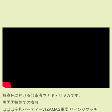
極彩色に翔ける傾奇者ウナギ・サヤカです。
両国国技館での惨敗
ぱぱぱ令和パーティーvsZAMAS軍団 リベンジマッチ