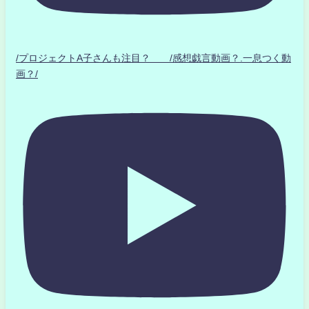
/プロジェクトA子さんも注目？ /感想戯言動画？.一息つく動
画？/