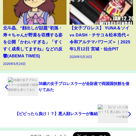
北斗晶、“顔出しが話題”初孫・
【女子プロレス】 YUNA＆ソイ
寿々ちゃんが野菜を収穫する姿
vs DASH・チサコ＆松本浩代＜
を公開「かわいすぎる」「すく
令和アルテマパワーズ＞｜2025
すく成長してますね」などの反
年1月12日 宮城・仙台PIT
響(ABEMA TIMES)
2026年5月16日
2026年6月24日
38歳の女子プロレスラーが全財産で両国国技館を借
りてみた
【ビビったら負け！？】悪人顔レスラーが集結