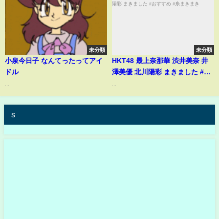
未分類
未分類
小泉今日子 なんてったってアイ
HKT48 最上奈那華 渋井美奈 井
ドル
澤美優 北川陽彩 まきました #お
すすめ #糸まきまき
...
...
s