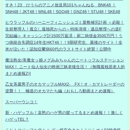
すき！23 ひうらのアニメ放送局101ちゃんねる BNK48 ！
SNH48！JKT48！MNL48！SGO48！GNZ48！STU48！SKE48
ヒウラッフルのハーニーフィニッシュゴミ屋敷補完計画 ＜必殺！
生前整理人！孤立し孤独死からの～特殊清掃・遺品整理への道F
完結編＞ キャッシング計1500万返済：厨二病借金3500万円！う
つ病統合失調症14年生HKT46！！9期研究生、最後のサイト！全
米が泣いた！認知症鬱病60代のラストサイト絶賛！公開中
魔法熟女/美魔女ッ娘メグみみちゃんのニートッフルステーション
MAX！ ニート仙人仙女の映画三昧老後生活！（無職孤独居老人的
まとめ速報Z)]
乙女系腐男子のオカマッフルMAX2- FX！オ・カマトレーダーの
逆襲！！ 極道のオカマたち編（おもしろ動画まとめ速報）
スーパーウンコ！
新・ハゲッフル！哀愁のハゲ男の髪ってるまとめ速報！！激しく
ハゲっTEL？