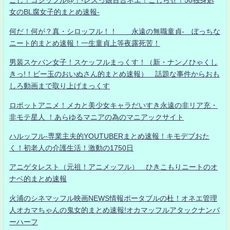
こじ！コジッフル@！-レズっ娘百合ネエ！こじらせ！50独身処
女のBL腐女子的まとめ速報-
何だ！何が？真・シロッフル！！ 永遠の無職童貞- ぼっちな
ニート的まとめ速報！一生童貞上等夜露死苦！
男装スケバン女子！スケッフルまっくす！（新・ナンノひゃくし
きっ!！ビー玉のおいぬさん的まとめ速報） 話題な事件からおも
しろ動画まで取り上げまっくす
ロボットアニメ！メカと美少女キャラだいすき永遠の非リア充・
非モテ星人 ！あらゆるマニアの為のマニアックサイト
ハルッフル-専業主夫的YOUTUBERまとめ速報！キモデブおた
く！初老人の介護生活！激動の1750日
アニゲタレスト（元祖！アニメッフル） ひきこもりニートのオ
ナベ的まとめ速報
火浦のシネマッフル映画NEWS情報ポータブルの杜！オネエ管理
人オカマちゃんの鬼女的まとめ速報!オカマッフルアタックナンバ
ーハーフ