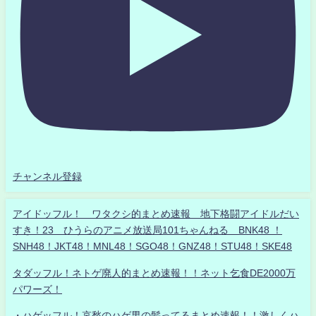
チャンネル登録
アイドッフル！ ワタクシ的まとめ速報 地下格闘アイドルだい
すき！23 ひうらのアニメ放送局101ちゃんねる BNK48 ！
SNH48！JKT48！MNL48！SGO48！GNZ48！STU48！SKE48
タダッフル！ネトゲ廃人的まとめ速報！！ネット乞食DE2000万
パワーズ！
・ハゲッフル！哀愁のハゲ男の髪ってるまとめ速報！！激しくハ