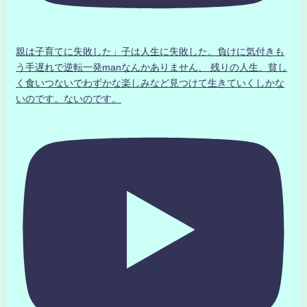
親は子育てに失敗した」子は人生に失敗した。負けに気付きも
う手遅れで逆転一発manなんかありません、 残りの人生、貧し
く食いつないでわずかな楽しみなど見つけて生きていくしかな
いのです。ないのです。