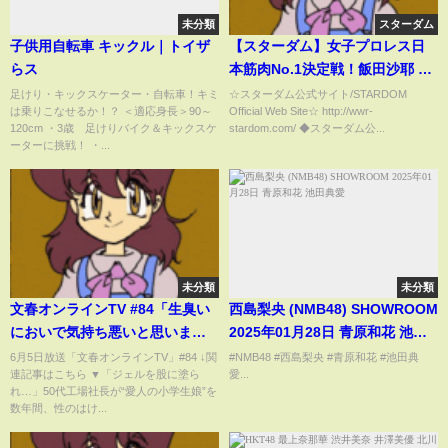
未分類
スターダム
子供用自転車 キックル｜トイザ
【スターダム】女子プロレス日
らス
本筋肉No.1決定戦！飯田沙耶 vs
ちゃんよたの筋肉三番勝負、2本
足けり・キックスケーター・自転車！キミ
☆スターダム公式サイト/STARDOM
は乗りこなせるか！？ ＜適応身長＞90～
Official Web Site☆ http://wwr-
目はプロレス対決！-2.26
120cm ・3歳 足けりバイク＆キックスケ
stardom.com/ ◆スターダム公...
SHOWCASE Vol.4 神戸大会-
ーターに挑戦！ ・...
【STARDOM】
未分類
未分類
文春オンラインTV #84「生臭い
西島梨央 (NMB48) SHOWROOM
においで気持ち悪いと思いまし
2025年01月28日 青原和花 池田
た」当時小学生だった“愛人の
典愛
6月5日放送「文春オンラインTV」#84 ↓関
#NMB48 #西島梨央 #青原和花 #池田典
連記事はこちら ▼「ジェルを股に塗ら
愛...
娘”が法廷で証言した“最悪の性
れ…」50代工場社長が“愛人の小学生娘”を
的虐待”
数年間、性のはけ...