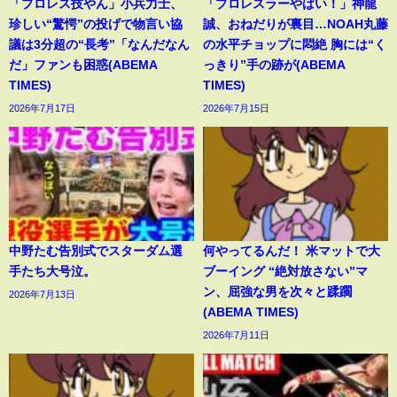
「プロレス技やん」小兵力士、
「プロレスラーやばい！」神龍
珍しい“驚愕”の投げで物言い協
誠、おねだりが裏目…NOAH丸藤
議は3分超の“長考”「なんだなん
の水平チョップに悶絶 胸には“く
だ」ファンも困惑(ABEMA
っきり”手の跡が(ABEMA
TIMES)
TIMES)
2026年7月17日
2026年7月15日
中野たむ告別式でスターダム選
何やってるんだ！ 米マットで大
手たち大号泣。
ブーイング “絶対放さない”マ
ン、屈強な男を次々と蹂躙
2026年7月13日
(ABEMA TIMES)
2026年7月11日