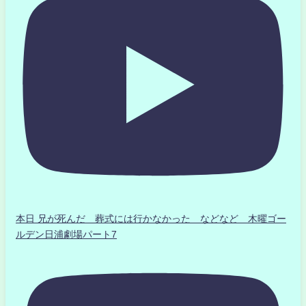
本日 兄が死んだ 葬式には行かなかった などなど 木曜ゴー
ルデン日浦劇場パート7