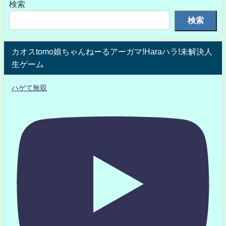
検索
検索
カオスtomo娘ちゃんねーるアーガマ!Haraハラ!未解決人
生ゲーム
ハゲて無双