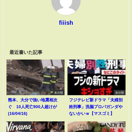
fiiish
最近書いた記事
未分類
未分類
熊本、大分で強い地震相次
フジテレビ新ドラマ「夫婦別
ぐ 10人死亡900人超けが
姓刑事」洗脳プロパガンダや
(16/04/16)
ないかいｗ【マスゴミ】