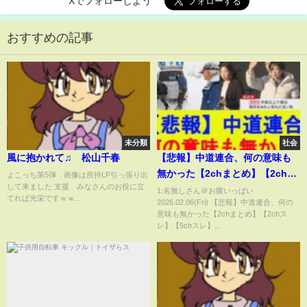
Xでフォローしよう
おすすめの記事
未分類
社会
風に抱かれて♫ 松山千春
【悲報】中道連合、何の意味も
無かった【2chまとめ】【2chス
よこっち第5弾 画像は所持LP引っ張り出
して来ました 支援 みなさんのお役に立
レ】【5chスレ】【ゆっくり】
1:名無しさん＠お腹いっぱい
てれば光栄ですｗｗ...
2026.02.06(Fri) 【悲報】中道連合、何の
意味も無かった【2chまとめ】【2chス
レ】【5chスレ】...