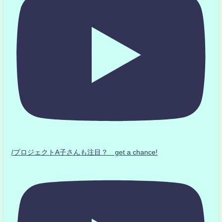
/プロジェクトA子さんも注目？ get a chance!