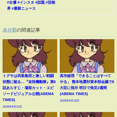
#女優 #インスタ #話題 #芸能
界 #最新ニュース
未分類
の関連記事
トグサは武装集団と激しい戦闘
高市総理「できることはすべて
状態に陥る…『攻殻機動隊』第6
やる」 熊本地震対策本部会議で8
話あらすじ・場面カット・エピ
大臣に指示 明日で発災2週間
ソードビジュアル公開(ABEMA
(ABEMA TIMES)
TIMES)
2026年8月10日
2026年8月10日