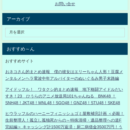
お問い合せ
アーカイブ
おすすめ～ん
おすすめサイト
おネコさん的まとめ速報 僕の彼女はエリーちゃん人形！豆腐メ
ンタルメンヘラ電波中年アルバイターのぬいぐるみ男子末路編
アイドッフル！ ワタクシ的まとめ速報 地下格闘アイドルだい
すき！23 ひうらのアニメ放送局101ちゃんねる BNK48 ！
SNH48！JKT48！MNL48！SGO48！GNZ48！STU48！SKE48
ヒウラッフルのハーニーフィニッシュゴミ屋敷補完計画 ＜必殺！
生前整理人！孤立し孤独死からの～特殊清掃・遺品整理への道F
完結編＞ キャッシング計1500万返済：厨二病借金3500万円！う