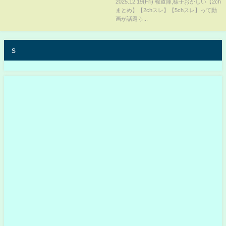
2025.12.19(Fri) 報道陣,様子おかしい【2ch
まとめ】【2chスレ】【5chスレ】って動
画が話題ら...
s