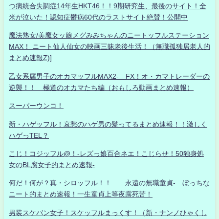
つ病統合失調症14年生HKT46！！9期研究生、最後のサイト！全
米が泣いた！認知症鬱病60代のラストサイト絶賛！公開中
魔法熟女/美魔女ッ娘メグみみちゃんのニートッフルステーション
MAX！ ニート仙人仙女の映画三昧老後生活！（無職孤独居老人的
まとめ速報Z)]
乙女系腐男子のオカマッフルMAX2- FX！オ・カマトレーダーの
逆襲！！ 極道のオカマたち編（おもしろ動画まとめ速報）
スーパーウンコ！
新・ハゲッフル！哀愁のハゲ男の髪ってるまとめ速報！！激しく
ハゲっTEL？
こじ！コジッフル@！-レズっ娘百合ネエ！こじらせ！50独身処
女のBL腐女子的まとめ速報-
何だ！何が？真・シロッフル！！ 永遠の無職童貞- ぼっちな
ニート的まとめ速報！一生童貞上等夜露死苦！
男装スケバン女子！スケッフルまっくす！（新・ナンノひゃくし