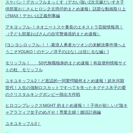
スケバン！デカッフルまっくす（デカい強い2次元嫁だいすき子
供部屋おじさんヒロシ之古惑仔的まとめ速報）話題な動画取り上
げMAX！デカいは正義刑事編
アキヨッフル-！ネオニートスケ番長のエキストラ芸能情報局！
（子ども部屋おばさんの自宅警備員的まとめ速報）
[ヨシヨシロッフル-！！-素浪人勇者カツオンの未解決事件簿へよ
うこそYOUKO！のナンノ洋子のはなしは信じるな編）]
モリッフル！ 50代無職独身的まとめ速報！有益便利情報サイ
トの杜 モリッフル
ユキユキッフル2！ど底辺的一同驚愕騒然まとめ速報！超氷河期
世代！人生の強制ロスカットですべてを失ったキグナス氷子の愛
のクリスタルキングボンビー脱出大作戦
ヒロコンプレックスNIGHT 的まとめ速報！！子供が欲しいど陰キ
ャアラフィフ女子のめざせ！専業主婦！婚活計画編
ユキユキッフル3！