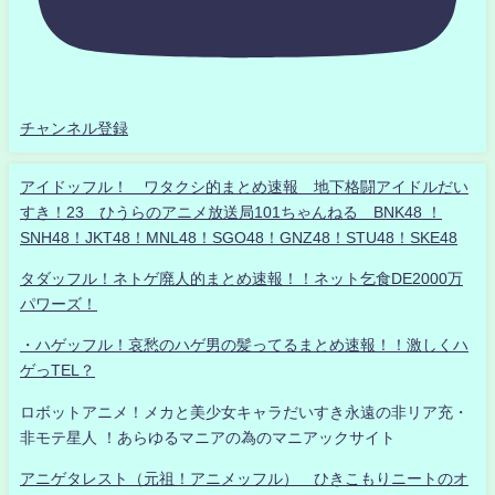
チャンネル登録
アイドッフル！ ワタクシ的まとめ速報 地下格闘アイドルだい
すき！23 ひうらのアニメ放送局101ちゃんねる BNK48 ！
SNH48！JKT48！MNL48！SGO48！GNZ48！STU48！SKE48
タダッフル！ネトゲ廃人的まとめ速報！！ネット乞食DE2000万
パワーズ！
・ハゲッフル！哀愁のハゲ男の髪ってるまとめ速報！！激しくハ
ゲっTEL？
ロボットアニメ！メカと美少女キャラだいすき永遠の非リア充・
非モテ星人 ！あらゆるマニアの為のマニアックサイト
アニゲタレスト（元祖！アニメッフル） ひきこもりニートのオ