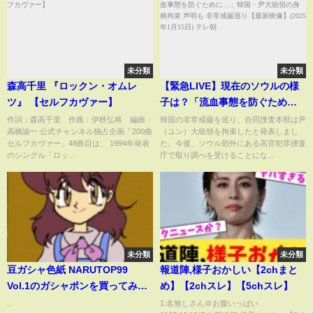
未分類
未分類
森高千里 『ロックン・オムレ
【緊急LIVE】現在のソウルの様
ツ』 【セルフカヴァー】
子は？「流血事態を防ぐため
に…」韓国・尹大統領の身柄拘
作詞：森高千里 作曲：伊秩弘将 編曲：
韓国の非常戒厳を巡り、合同捜査本部は尹
高橋諭一 公式チャンネル独占企画「200曲
（ユン）大統領を拘束したと発表しまし
束 声明も 非常戒厳巡り【最新映
セルフカヴァー」48曲目は、 1994年発表
た。今後、ソウル郊外にある高官犯罪捜査
像】(2025年1月15日) テレ朝
のシングル「ロッ...
庁で取り調べを受けることにな...
未分類
未分類
豆ガシャ色紙 NARUTOP99
報道陣,様子おかしい【2chまと
Vol.1のガシャポンを買ってみ
め】【2chスレ】【5chスレ】
た。
...
1:名無しさん＠お腹いっぱい