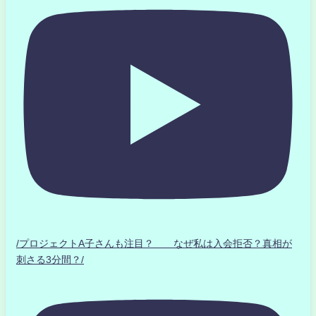
/プロジェクトA子さんも注目？ なぜ私は入会拒否？真相が
刺さる3分間？/