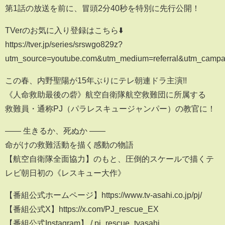
第1話の放送を前に、冒頭2分40秒を特別に先行公開！
TVerのお気に入り登録はこちら⬇️
https://tver.jp/series/srswgo829z?
utm_source=youtube.com&utm_medium=referral&utm_camp
この春、内野聖陽が15年ぶりにテレ朝連ドラ主演!!
《人命救助最後の砦》航空自衛隊航空救難団に所属する
救難員・通称PJ（パラレスキュージャンパー）の教官に！
―― 生きるか、死ぬか ――
命がけの救難活動を描く感動の物語
【航空自衛隊全面協力】のもと、圧倒的スケールで描くテ
レビ朝日初の《レスキュー大作》
【番組公式ホームページ】https://www.tv-asahi.co.jp/pj/
【番組公式X】https://x.com/PJ_rescue_EX
【番組公式Instagram】 / pj_rescue_tvasahi