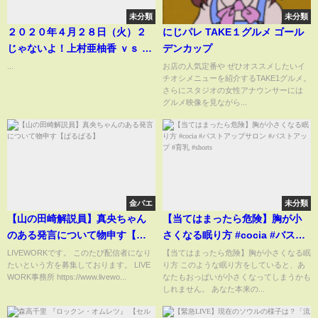
未分類
未分類
２０２０年４月２８日（火）２
にじパレ TAKE１グルメ ゴール
じゃないよ！上村亜柚香 ｖｓ 斉
デンカップ
藤真木子
...
お店の人気定番や ぜひオススメしたいイ
チオシメニューを紹介するTAKE1グルメ。
さらにスタジオの女性アナウンサーには
グルメ映像を見ながら...
金バエ
未分類
【山の田崎解説員】真央ちゃん
【当てはまったら危険】胸が小
のある発言について物申す【ぱ
さくなる眠り方 #cocia #バスト
るぱる】
アップサロン #バストアップ #育
LIVEWORKです。 このたび配信者になり
【当てはまったら危険】胸が小さくなる眠
たいという方を募集しております。 LIVE
り方 このような眠り方をしていると、あ
乳 #shorts
WORK事務所 https://www.livewo...
なたもおっぱいが小さくなってしまうかも
しれません。 あなた本来の...