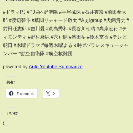
#ドラマPJ #PJ #内野聖陽 #神尾楓珠 #石井杏奈 #前田拳太
郎 #渡辺碧斗 #草間リチャード敬太 #Aぇǃgroup #犬飼貴丈 #
前田旺志郎 #吉川愛 #眞島秀和 #長谷川朝晴 #高岸宏行 #テ
ィモンディ #野村麻純 #宍戸開 #濱田岳 #鈴木京香 #テレビ
朝日 #木曜ドラマ #毎週木曜よる９時 #パラレスキュージャ
ンパー #航空自衛隊 #航空救難団
powered by
Auto Youtube Summarize
共有:
Facebook
X
いいね: