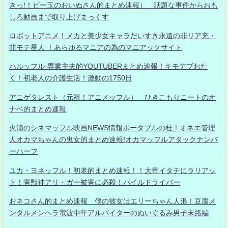
きっ!！ビー玉のおいぬさん的まとめ速報） 話題な事件からおも
しろ動画まで取り上げまっくす
ロボットアニメ！メカと美少女キャラだいすき永遠の非リア充・
非モテ星人 ！あらゆるマニアの為のマニアックサイト
ハルッフル-専業主夫的YOUTUBERまとめ速報！キモデブおた
く！初老人の介護生活！激動の1750日
アニゲタレスト（元祖！アニメッフル） ひきこもりニートのオ
ナベ的まとめ速報
火浦のシネマッフル映画NEWS情報ポータブルの杜！オネエ管理
人オカマちゃんの鬼女的まとめ速報!オカマッフルアタックナンバ
ーハーフ
ユカ・ヨネッフル！初老的まとめ速報！！大帝イタチにラリアッ
ト！害獣神アリ・ガー被害に必殺！パイルドライバー
おネコさん的まとめ速報 僕の彼女はエリーちゃん人形！豆腐メ
ンタルメンヘラ電波中年アルバイターのぬいぐるみ男子末路編