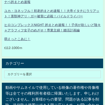
ナベ的まとめ速報
ユカ・ヨネッフル！初老的まとめ速報！！大帝イタチにラリアッ
ト！害獣神アリ・ガー被害に必殺！パイルドライバー
ヒロコンプレックスNIGHT 的まとめ速報！！子供が欲しいど陰キ
ャアラフィフ女子のめざせ！専業主婦！婚活計画編
萌えっとこあに！
t112-1000ｍ
カテゴリー
動画やサムネイルで使用している映像の著作権や肖像権
等は全てその権利所有者様に帰属いたします。申しわけ
ございません。お客様からの要望、問題がある記事を削
除、送信防止措置にできる限り応じます。お問い合わせ