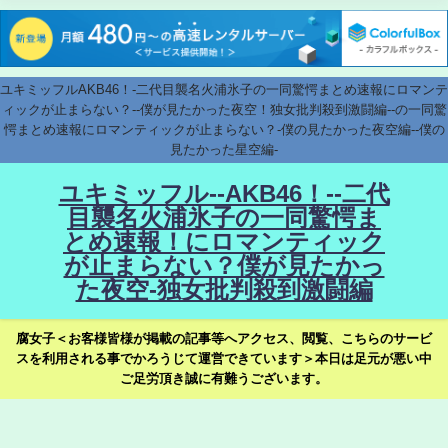
ユキミッフルAKB46！-二代目襲名火浦氷子の一同驚愕まとめ速報にロマンテ
ィックが止まらない？--僕が見たかった夜空！独女批判殺到激闘編--の一同驚
愕まとめ速報にロマンティックが止まらない？-僕の見たかった夜空編--僕の
見たかった星空編-
ユキミッフル--AKB46！--二代
目襲名火浦氷子の一同驚愕ま
とめ速報！にロマンティック
が止まらない？僕が見たかっ
た夜空-独女批判殺到激闘編
腐女子＜お客様皆様が掲載の記事等へアクセス、閲覧、こちらのサービ
スを利用される事でかろうじて運営できています＞本日は足元が悪い中
ご足労頂き誠に有難うございます。