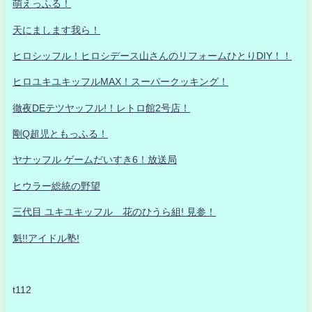
萌えっふる！
天にまします我ら！
ヒロシッフル！ヒロシデース山さんのリフォームひとりDIY！！
ヒロユキユキッフルMAX！スーパークッキング！
徹夜DEテツヤッフル!！レトロ館2号店！
剛Q超児ともっふる！
ヤナッフル ゲームだいすき6！放送局
ヒウラー総統の野望
三代目 ユキユキッフル 花のひうら組! 見参！
魁!!アイドル塾!
t112