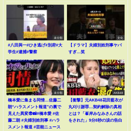
未分類
文化
#八田與一#ひき逃げ#別府#大
【ドラマ】夫婦別姓刑事ヤバ
学生#逮捕#警察
すぎ…笑
未分類
AKB48
橋本愛に集まる同情…佐藤二
【衝撃】元AKB48花田藍衣が
朗“ハラスメント報道”の裏で
丸刈り謝罪…契約解除の真相
見えた異変😨📸#橋本愛 #佐
とは？「峯岸みなみさんの話
藤二朗 #夫婦別姓刑事 #ハラ
をされた」9分8秒の涙の告白
スメント報道 #芸能ニュース