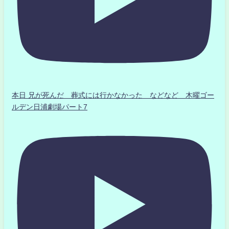
本日 兄が死んだ 葬式には行かなかった などなど 木曜ゴー
ルデン日浦劇場パート7