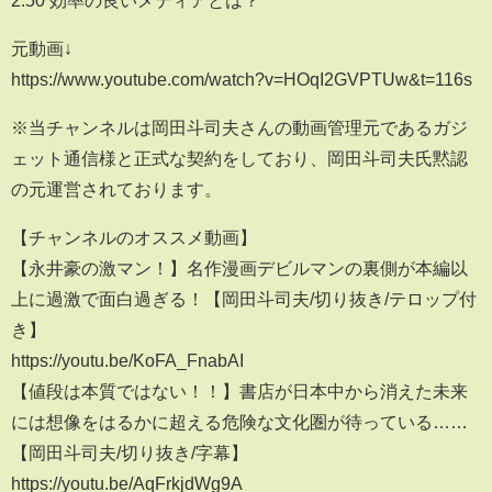
元動画↓
https://www.youtube.com/watch?v=HOqI2GVPTUw&t=116s
※当チャンネルは岡田斗司夫さんの動画管理元であるガジ
ェット通信様と正式な契約をしており、岡田斗司夫氏黙認
の元運営されております。
【チャンネルのオススメ動画】
【永井豪の激マン！】名作漫画デビルマンの裏側が本編以
上に過激で面白過ぎる！【岡田斗司夫/切り抜き/テロップ付
き】
https://youtu.be/KoFA_FnabAI
【値段は本質ではない！！】書店が日本中から消えた未来
には想像をはるかに超える危険な文化圏が待っている……
【岡田斗司夫/切り抜き/字幕】
https://youtu.be/AqFrkjdWg9A