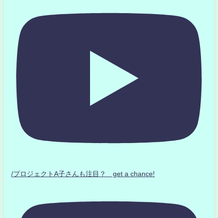
/プロジェクトA子さんも注目？ get a chance!