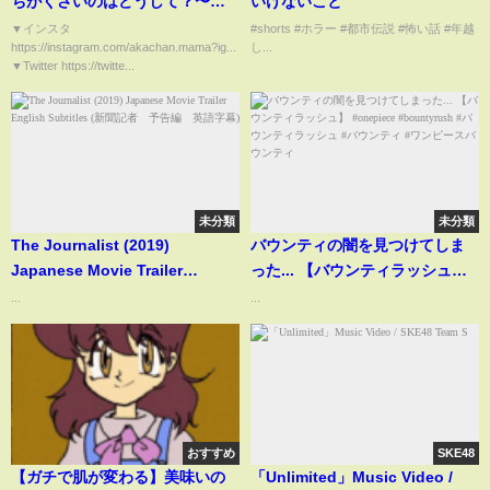
ちがくさいのはどうして？〜知
いけないこと
育絵本〜
▼インスタ
#shorts #ホラー #都市伝説 #怖い話 #年越
https://instagram.com/akachan.mama?ig...
し...
▼Twitter https://twitte...
未分類
未分類
The Journalist (2019)
バウンティの闇を見つけてしま
Japanese Movie Trailer
った... 【バウンティラッシュ】
English Subtitles (新聞記者
#onepiece #bountyrush #バウ
...
...
予告編 英語字幕)
ンティラッシュ #バウンティ #ワ
ンピースバウンティ
おすすめ
SKE48
【ガチで肌が変わる】美味いの
「Unlimited」Music Video /