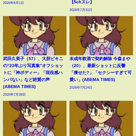
【5chスレ】
2026年8月1日
2026年7月31日
武田久美子（57）、大胆ビキニ
未成年飲酒で契約解除 今森まや
の“23年ぶり写真集”オフショッ
（20）、最新ショットに反響
トに「神ボディー」「現役感ハ
「痩せた?」「セクシーすぎて可
ンパない」など絶賛の声
愛い」(ABEMA TIMES)
(ABEMA TIMES)
2026年7月24日
2026年7月28日