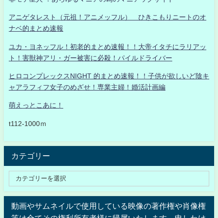
アニゲタレスト（元祖！アニメッフル） ひきこもりニートのオ
ナベ的まとめ速報
ユカ・ヨネッフル！初老的まとめ速報！！大帝イタチにラリアッ
ト！害獣神アリ・ガー被害に必殺！パイルドライバー
ヒロコンプレックスNIGHT 的まとめ速報！！子供が欲しいど陰キ
ャアラフィフ女子のめざせ！専業主婦！婚活計画編
萌えっとこあに！
t112-1000ｍ
カテゴリー
動画やサムネイルで使用している映像の著作権や肖像権
等は全てその権利所有者様に帰属いたします。申しわけ