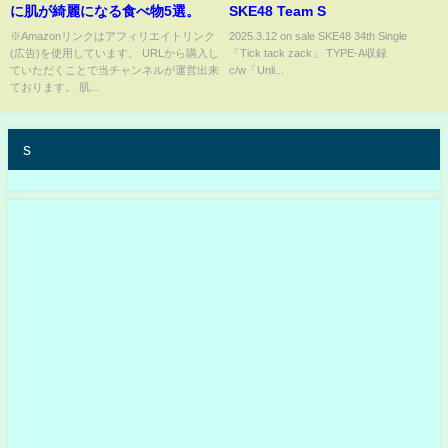
に肌が綺麗になる食べ物5選。
SKE48 Team S
※Amazonリンクはアフィリエイトリンク
2025.3.12 on sale SKE48 34th Single
(広告)を使用しています。 URLから購入し
「Tick tack zack」 TYPE-A収録
ていただくことで当チャンネルが運営出来
c/w「Unli...
ております。 肌...
s