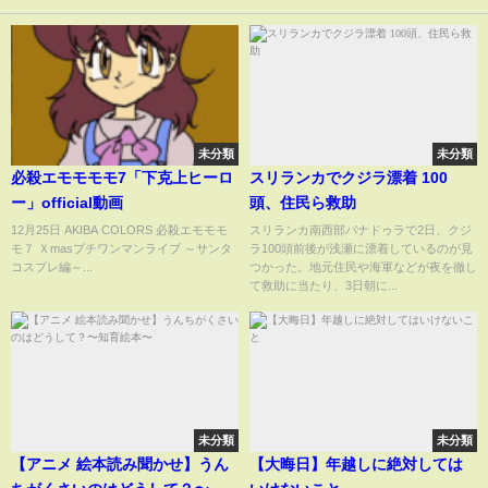
未分類
未分類
必殺エモモモモ7「下克上ヒーロ
スリランカでクジラ漂着 100
ー」official動画
頭、住民ら救助
12月25日 AKIBA COLORS 必殺エモモモ
スリランカ南西部パナドゥラで2日、クジ
モ７ Ｘmasプチワンマンライブ ～サンタ
ラ100頭前後が浅瀬に漂着しているのが見
コスプレ編～...
つかった。地元住民や海軍などが夜を徹し
て救助に当たり、3日朝に...
未分類
未分類
【アニメ 絵本読み聞かせ】うん
【大晦日】年越しに絶対しては