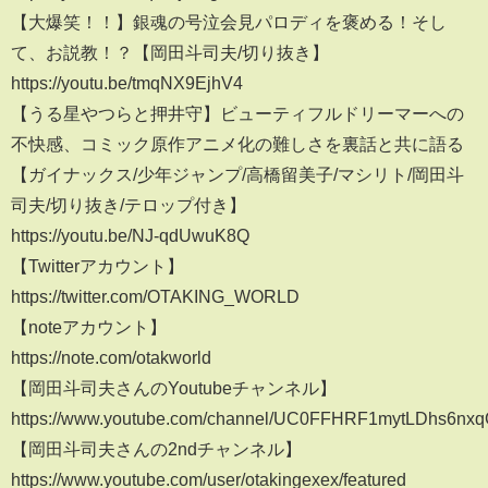
【大爆笑！！】銀魂の号泣会見パロディを褒める！そし
て、お説教！？【岡田斗司夫/切り抜き】
https://youtu.be/tmqNX9EjhV4
【うる星やつらと押井守】ビューティフルドリーマーへの
不快感、コミック原作アニメ化の難しさを裏話と共に語る
【ガイナックス/少年ジャンプ/高橋留美子/マシリト/岡田斗
司夫/切り抜き/テロップ付き】
https://youtu.be/NJ-qdUwuK8Q
【Twitterアカウント】
https://twitter.com/OTAKING_WORLD
【noteアカウント】
https://note.com/otakworld
【岡田斗司夫さんのYoutubeチャンネル】
https://www.youtube.com/channel/UC0FFHRF1mytLDhs6nx
【岡田斗司夫さんの2ndチャンネル】
https://www.youtube.com/user/otakingexex/featured