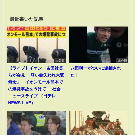
最近書いた記事
未分類
未分類
【ライブ】イオン・吉田社長
八田與一がついに逮捕され
らが会見 「尊い命失われ大変
た！
無念」 イオンモール熊本で
の爆発事故をうけて──社会
ニュースライブ （日テレ
NEWS LIVE）