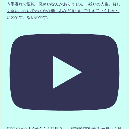
う手遅れで逆転一発manなんかありません、 残りの人生、貧し
く食いつないでわずかな楽しみなど見つけて生きていくしかな
いのです。ないのです。
/プロジェクトA子さんも注目？ /感想戯言動画？.一息つく動