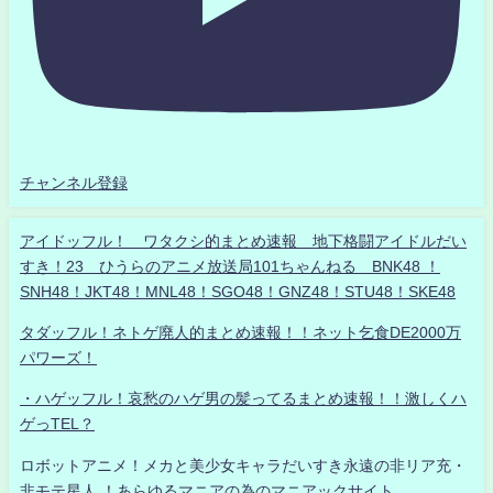
チャンネル登録
アイドッフル！ ワタクシ的まとめ速報 地下格闘アイドルだい
すき！23 ひうらのアニメ放送局101ちゃんねる BNK48 ！
SNH48！JKT48！MNL48！SGO48！GNZ48！STU48！SKE48
タダッフル！ネトゲ廃人的まとめ速報！！ネット乞食DE2000万
パワーズ！
・ハゲッフル！哀愁のハゲ男の髪ってるまとめ速報！！激しくハ
ゲっTEL？
ロボットアニメ！メカと美少女キャラだいすき永遠の非リア充・
非モテ星人 ！あらゆるマニアの為のマニアックサイト