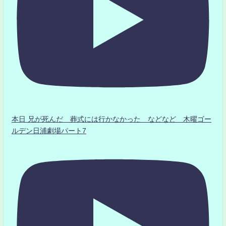
本日 兄が死んだ 葬式には行かなかった などなど 木曜ゴー
ルデン日浦劇場パート7