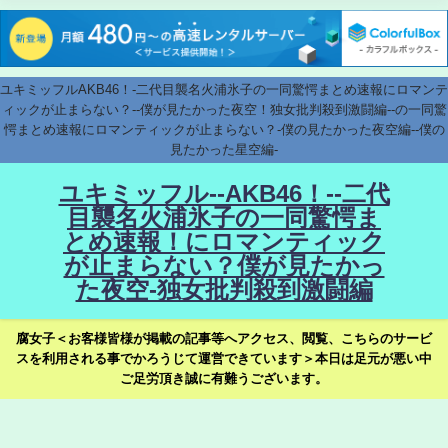
ユキミッフルAKB46！-二代目襲名火浦氷子の一同驚愕まとめ速報にロマンテ
ィックが止まらない？--僕が見たかった夜空！独女批判殺到激闘編--の一同驚
愕まとめ速報にロマンティックが止まらない？-僕の見たかった夜空編--僕の
見たかった星空編-
ユキミッフル--AKB46！--二代
目襲名火浦氷子の一同驚愕ま
とめ速報！にロマンティック
が止まらない？僕が見たかっ
た夜空-独女批判殺到激闘編
腐女子＜お客様皆様が掲載の記事等へアクセス、閲覧、こちらのサービ
スを利用される事でかろうじて運営できています＞本日は足元が悪い中
ご足労頂き誠に有難うございます。