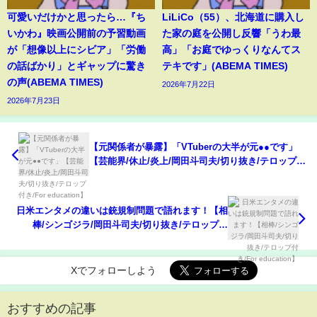
可愛いだけかと思ったら…『ち
LiLiCo（55）、北海道に購入し
いかわ』映画公開前の予習動画
た家の庭を公開し反響「うわ最
が「想像以上にシビア」「労働
高」「お庭でゆっくりなんてス
の話ばかり」とギャップに驚き
テキです」(ABEMA TIMES)
の声(ABEMA TIMES)
2026年7月22日
2026年7月23日
【元関係者が暴露】「VTuberの大半が元●●です」
【芸能界/休止/炎上/岡田斗司夫/切り抜き/テロップ付
き/For education】
日米エンタメの違いは銃規制問題で語れます！【相
棒/シンゴジラ/岡田斗司夫/切り抜き/テロップ付
き/For education】
Xでフォローしよう
おすすめの記事