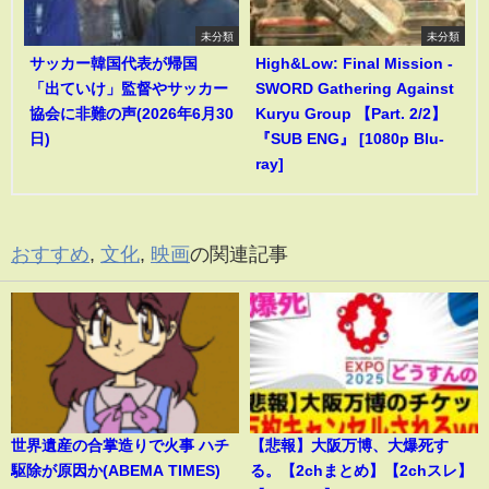
未分類
未分類
サッカー韓国代表が帰国
High&Low: Final Mission -
「出ていけ」監督やサッカー
SWORD Gathering Against
協会に非難の声(2026年6月30
Kuryu Group 【Part. 2/2】
日)
『SUB ENG』 [1080p Blu-
ray]
おすすめ
,
文化
,
映画
の関連記事
世界遺産の合掌造りで火事 ハチ
【悲報】大阪万博、大爆死す
駆除が原因か(ABEMA TIMES)
る。【2chまとめ】【2chスレ】