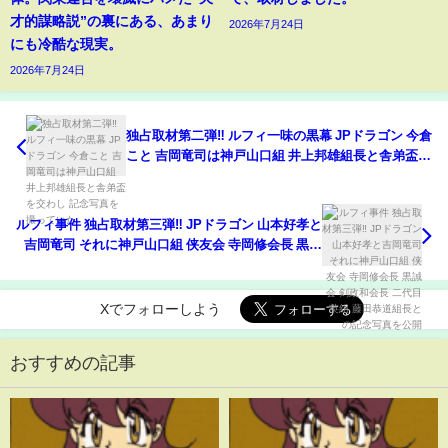
才的謀略説”の裏にある、あまり
2026年7月24日
にも冷酷な現実。
2026年7月24日
独占取材第二弾‼ ルフィ一味の黒幕 JPドラゴン 今倉
こと 吉岡竜司は神戸山口組 井上邦雄組長と舎弟盃を
交わし 記念写真を撮っていた
ルフィ事件 独占取材第三弾‼ JPドラゴン 山本好孝と
吉岡竜司 それに神戸山口組 侠友会 寺岡修会長 黒誠
会 剣政和会長 二代目英組 藤田恭道組長との記念写
真を公開
Xでフォローしよう
おすすめの記事