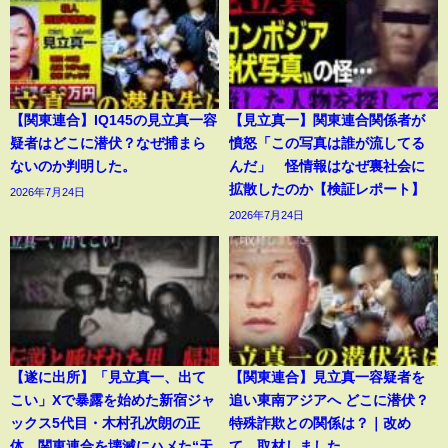
【関東連合】IQ145の見立真一容
【見立真一】関東連合関係者が
疑者はどこに潜伏？なぜ捕まら
憤怒「この写真は誰が流してる
ないのか判明した。
んだ」 怪情報はなぜ裏社会に
拡散したのか【検証レポート】
2026年7月24日
2026年7月24日
【遂に出所】「見立真一、出て
【関東連合】見立真一容疑者を
こい」Xで暴露を始めた新宿ジャ
追い東南アジアへ どこに潜伏？
ックス5代目・木村孔次朗の正
特殊詐欺との関係は？｜改め
体。関東連合を壊滅にハメた“天
て、取材しました。