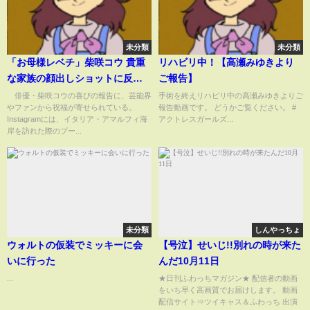
未分類
未分類
「お母様レベチ」柴咲コウ 貴重
リハビリ中！【高瀬みゆきより
な家族の顔出しショットに反響
ご報告】
「小さい頃から可愛い〜」「お
俳優・柴咲コウの喜びの報告に、芸能界
手術を終えリハビリ中の高瀬みゆきよりご
やファンから祝福が寄せられている。
報告動画です。 どうかご覧ください。 #
母さんそっくり」(ABEMA
Instagramには、イタリア・アマルフィ海
アクトレスガールズ...
TIMES)
岸を訪れた際のプー...
未分類
しんやっちょ
ウォルトの仮装でミッキーに会
【号泣】せいじ!!別れの時が来た
いに行った
んだ10月11日
...
★日刊ふわっちマガジン★ 配信者の動画
をいち早く高画質でお届けします。 動画
配信サイト⇒ツイキャス＆ふわっち 出演