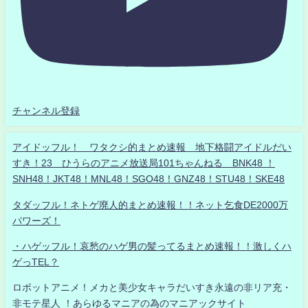
チャンネル登録
アイドッフル！ ワタクシ的まとめ速報 地下格闘アイドルだい
すき！23 ひうらのアニメ放送局101ちゃんねる BNK48 ！
SNH48！JKT48！MNL48！SGO48！GNZ48！STU48！SKE48
タダッフル！ネトゲ廃人的まとめ速報！！ネット乞食DE2000万
パワーズ！
・ハゲッフル！哀愁のハゲ男の髪ってるまとめ速報！！激しくハ
ゲっTEL？
ロボットアニメ！メカと美少女キャラだいすき永遠の非リア充・
非モテ星人 ！あらゆるマニアの為のマニアックサイト