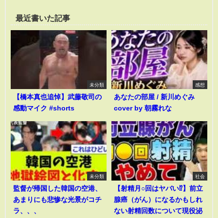
最近書いた記事
未分類
感想
【橋本真也追悼】武藤敬司の
あなたの部屋 / 新川めぐみ
感動マイク #shorts
cover by 朝霧れな
未分類
社会
監督が帰国した韓国の空港、
【射精月○回はヤバい⁉︎】前立
あまりにも悲惨な光景がコチ
腺癌（がん）になるかもしれ
ラ、、、
ない射精回数について現役泌