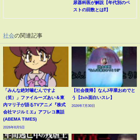
尿器科医が解説【年代別のベ
ストの回数とは⁉︎】
社会
の関連記事
「みんな絶対噛むんですよ
【社会復帰】なんJ卒業おめでと
（笑）」ファイルーズあい＆東
う【2ch面白いスレ】
内マリ子が語るTVアニメ『株式
2026年7月30日
会社マジルミエ』アフレコ裏話
(ABEMA TIMES)
2026年8月5日