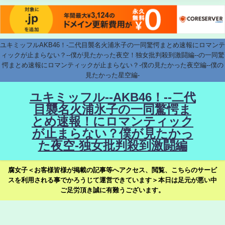
ユキミッフルAKB46！-二代目襲名火浦氷子の一同驚愕まとめ速報にロマンテ
ィックが止まらない？--僕が見たかった夜空！独女批判殺到激闘編--の一同驚
愕まとめ速報にロマンティックが止まらない？-僕の見たかった夜空編--僕の
見たかった星空編-
ユキミッフル--AKB46！--二代
目襲名火浦氷子の一同驚愕ま
とめ速報！にロマンティック
が止まらない？僕が見たかっ
た夜空-独女批判殺到激闘編
腐女子＜お客様皆様が掲載の記事等へアクセス、閲覧、こちらのサービ
スを利用される事でかろうじて運営できています＞本日は足元が悪い中
ご足労頂き誠に有難うございます。