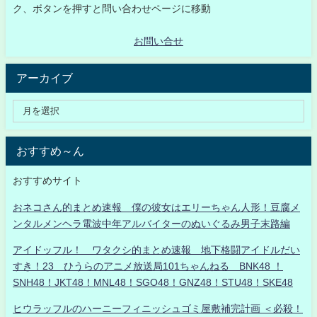
ク、ボタンを押すと問い合わせページに移動
お問い合せ
アーカイブ
おすすめ～ん
おすすめサイト
おネコさん的まとめ速報 僕の彼女はエリーちゃん人形！豆腐メ
ンタルメンヘラ電波中年アルバイターのぬいぐるみ男子末路編
アイドッフル！ ワタクシ的まとめ速報 地下格闘アイドルだい
すき！23 ひうらのアニメ放送局101ちゃんねる BNK48 ！
SNH48！JKT48！MNL48！SGO48！GNZ48！STU48！SKE48
ヒウラッフルのハーニーフィニッシュゴミ屋敷補完計画 ＜必殺！