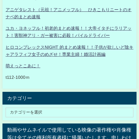
アニゲタレスト（元祖！アニメッフル） ひきこもりニートのオ
ナベ的まとめ速報
ユカ・ヨネッフル！初老的まとめ速報！！大帝イタチにラリアッ
ト！害獣神アリ・ガー被害に必殺！パイルドライバー
ヒロコンプレックスNIGHT 的まとめ速報！！子供が欲しいど陰キ
ャアラフィフ女子のめざせ！専業主婦！婚活計画編
萌えっとこあに！
t112-1000ｍ
カテゴリー
動画やサムネイルで使用している映像の著作権や肖像権
等は全てその権利所有者様に帰属いたします。申しわけ