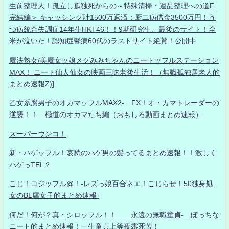
生前整理人！孤立し孤独死からの～特殊清掃・遺品整理への道F
完結編＞ キャッシング計1500万返済：厨二病借金3500万円！う
つ病統合失調症14年生HKT46！！9期研究生、最後のサイト！全
米が泣いた！認知症鬱病60代のラストサイト絶賛！公開中
魔法熟女/美魔女ッ娘メグみみちゃんのニートッフルステーション
MAX！ ニート仙人仙女の映画三昧老後生活！（無職孤独居老人的
まとめ速報Z)]
乙女系腐男子のオカマッフルMAX2- FX！オ・カマトレーダーの
逆襲！！ 極道のオカマたち編（おもしろ動画まとめ速報）
スーパーウンコ！
新・ハゲッフル！哀愁のハゲ男の髪ってるまとめ速報！！激しく
ハゲっTEL？
こじ！コジッフル@！-レズっ娘百合ネエ！こじらせ！50独身処
女のBL腐女子的まとめ速報-
何だ！何が？真・シロッフル！！ 永遠の無職童貞- ぼっちな
ニート的まとめ速報！一生童貞上等夜露死苦！