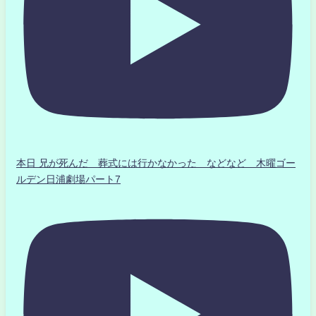
本日 兄が死んだ 葬式には行かなかった などなど 木曜ゴー
ルデン日浦劇場パート7