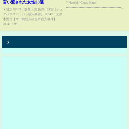
言い渡された女性23選
? Nawhij / Cloud Nine
••••••••••••••••••••••••••••••••••••••••••••••••...
▼目次 00:03：森島（現:長田）輝実【シェ
アハウスバラバラ殺人事件】 00:49：久保
木愛弓【大口病院入院患者殺人事件】
01:41：オ...
s