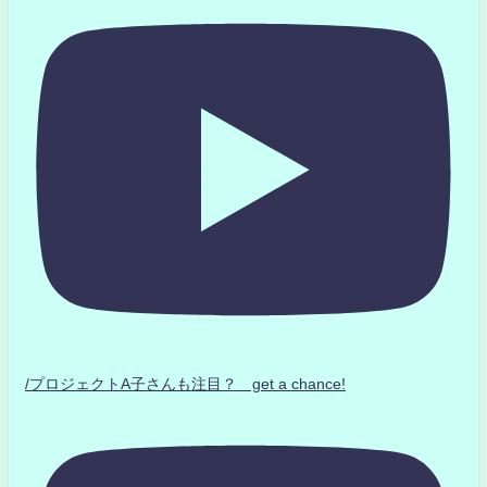
/プロジェクトA子さんも注目？ get a chance!