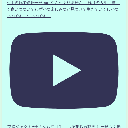
う手遅れで逆転一発manなんかありません、 残りの人生、貧し
く食いつないでわずかな楽しみなど見つけて生きていくしかな
いのです。ないのです。
/プロジェクトA子さんも注目？ /感想戯言動画？.一息つく動