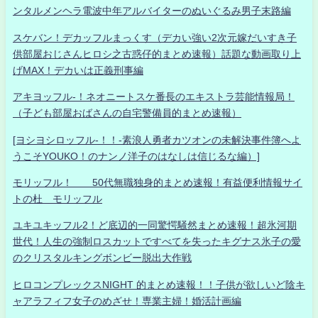
ンタルメンヘラ電波中年アルバイターのぬいぐるみ男子末路編
スケバン！デカッフルまっくす（デカい強い2次元嫁だいすき子
供部屋おじさんヒロシ之古惑仔的まとめ速報）話題な動画取り上
げMAX！デカいは正義刑事編
アキヨッフル-！ネオニートスケ番長のエキストラ芸能情報局！
（子ども部屋おばさんの自宅警備員的まとめ速報）
[ヨシヨシロッフル-！！-素浪人勇者カツオンの未解決事件簿へよ
うこそYOUKO！のナンノ洋子のはなしは信じるな編）]
モリッフル！ 50代無職独身的まとめ速報！有益便利情報サイ
トの杜 モリッフル
ユキユキッフル2！ど底辺的一同驚愕騒然まとめ速報！超氷河期
世代！人生の強制ロスカットですべてを失ったキグナス氷子の愛
のクリスタルキングボンビー脱出大作戦
ヒロコンプレックスNIGHT 的まとめ速報！！子供が欲しいど陰キ
ャアラフィフ女子のめざせ！専業主婦！婚活計画編