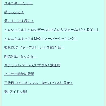
ユキユキッフル3！
萌えっふる！
天にまします我ら！
ヒロシッフル！ヒロシデース山さんのリフォームひとりDIY！！
ヒロユキユキッフルMAX！スーパークッキング！
徹夜DEテツヤッフル!！レトロ館2号店！
剛Q超児ともっふる！
ヤナッフル ゲームだいすき6！放送局
ヒウラー総統の野望
三代目 ユキユキッフル 花のひうら組! 見参！
魁!!アイドル塾!