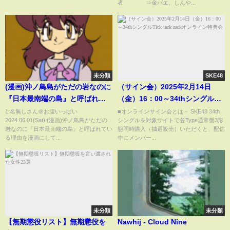
者 ⇒金バエ、しんや...
未分類
SKE48
(漫画)沖ノ鳥島がただの岩なのに
（サイン会）2025年2月14日
『日本最南端の島』と呼ばれて
（金）16：00～34thシングル
いる理由を漫画にしてみた(マン
Tick tack zackオンライン特典会
1:名無しさん＠お腹いっぱい
■オンラインサイン会とは－ SKE48 34th
2024.06.01(Sat) (漫画)沖ノ鳥島がただの
シングルを対象サイトで各Type通常盤3形
ガで分かる)
岩なのに『日本最南端の島』と呼ばれてい
態同時購入（抽選販売）いただくと、配信
る理由を漫画にして...
中にメンバー...
未分類
未分類
【無期懲役リスト】無期懲役を
Nawhij - Cloud Nine