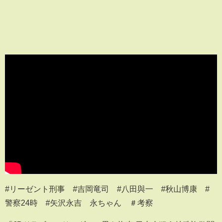
#リーゼント刑事​​​ #吉岡竜司 #八田與一 #秋山博康​​​ #
警察24時​​​ #矢沢永吉 永ちゃん ＃考察​​​