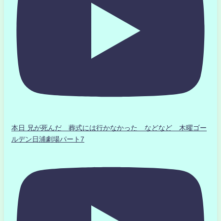
本日 兄が死んだ 葬式には行かなかった などなど 木曜ゴー
ルデン日浦劇場パート7