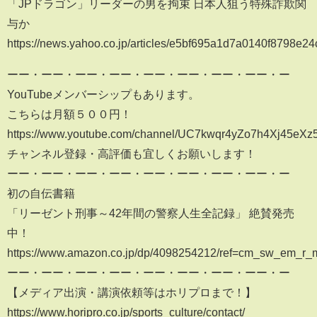
「JPドラゴン」リーダーの男を拘束 日本人狙う特殊詐欺関
与か
https://news.yahoo.co.jp/articles/e5bf695a1d7a0140f8798e
ーー・ーー・ーー・ーー・ーー・ーー・ーー・ーー・ー
YouTubeメンバーシップもあります。
こちらは月額５００円！
https://www.youtube.com/channel/UC7kwqr4yZo7h4Xj45eXz5
チャンネル登録・高評価も宜しくお願いします！
ーー・ーー・ーー・ーー・ーー・ーー・ーー・ーー・ー
初の自伝書籍
「リーゼント刑事～42年間の警察人生全記録」 絶賛発売
中！
https://www.amazon.co.jp/dp/4098254212/ref=cm_sw_e
ーー・ーー・ーー・ーー・ーー・ーー・ーー・ーー・ー
【メディア出演・講演依頼等はホリプロまで！】
https://www.horipro.co.jp/sports_culture/contact/