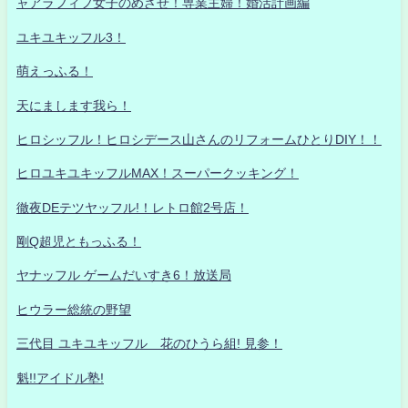
ャアラフィフ女子のめざせ！専業主婦！婚活計画編
ユキユキッフル3！
萌えっふる！
天にまします我ら！
ヒロシッフル！ヒロシデース山さんのリフォームひとりDIY！！
ヒロユキユキッフルMAX！スーパークッキング！
徹夜DEテツヤッフル!！レトロ館2号店！
剛Q超児ともっふる！
ヤナッフル ゲームだいすき6！放送局
ヒウラー総統の野望
三代目 ユキユキッフル 花のひうら組! 見参！
魁!!アイドル塾!