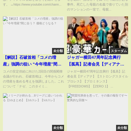
し傷・切り傷 “無理心中”疑い
す。 →https://www.youtube.com/chann...
事件。死亡した母親の名義で借りていた別
の事件との関連捜査【news23】
のマンションの一室で、母親...
｜TBS NEWS DIG
未分類
スターダム
【解説】石破首相「コメの増
ジャガー横田47周年記念興行
産」強調の狙い “今年増産”間に
【孤高】記者会見【ディアナ】
合う？ 価格どうなる？
【ストロングスタイルプロレ
コメの安定供給に向けた2回目の関係閣僚
ジャガー横田47周年記念興行【孤高】記
会議が行われ、石破首相は、今年からコメ
者会見【ディアナ】【ストロングスタイル
ス】【プロミネンス】
の増産を進める考えを強調しました。これ
プロレス】【プロミネンス】
【FREEDOMS】【ZERO 1】
について「ナゼ、このタイミ...
【FREEDOMS】【ZERO 1】 ...
【玉川ボールのスリーカウント
は叩かせない！】
未分類
未分類