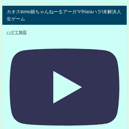
カオスtomo娘ちゃんねーるアーガマ!Haraハラ!未解決人
生ゲーム
ハゲて無双