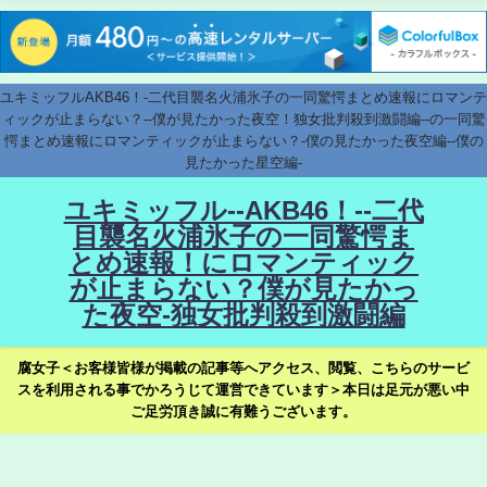
ユキミッフルAKB46！-二代目襲名火浦氷子の一同驚愕まとめ速報にロマンテ
ィックが止まらない？--僕が見たかった夜空！独女批判殺到激闘編--の一同驚
愕まとめ速報にロマンティックが止まらない？-僕の見たかった夜空編--僕の
見たかった星空編-
ユキミッフル--AKB46！--二代
目襲名火浦氷子の一同驚愕ま
とめ速報！にロマンティック
が止まらない？僕が見たかっ
た夜空-独女批判殺到激闘編
腐女子＜お客様皆様が掲載の記事等へアクセス、閲覧、こちらのサービ
スを利用される事でかろうじて運営できています＞本日は足元が悪い中
ご足労頂き誠に有難うございます。