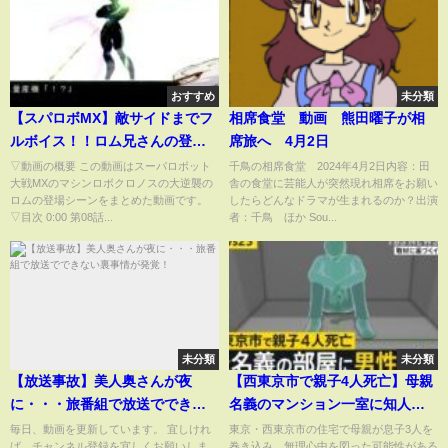
おすすめ
未分類
【スパロボMX】敵サイドまでフ
相席食堂 動画 熊田曜子が相
ルボイス！！ロム兄さんの登場
席旅へ 4月2日
シーン
▽動画の概要 この動画はスーパロボット
千鳥の相席食堂 2024年4月2日内容：田
大戦MXのマシンロボクロノスの大逆襲の
舎の食堂に芸能人が突然現れ相席をお願い
ロムの登場シーンをまとめた動画です。
したらどんなドラマが生まれるのか？出演
▽目次 0:00 第08話...
者：千鳥 ほか Sou...
未分類
未分類
【放送事故】美人奥さんが夜
【西東京市で親子4人死亡】母親
に・・・旅番組で放送でできな
名義のマンション一室に知人男
い裏事情が発覚！
性の遺体 腹など十数か所に刺
毎日、動画を更新しています。 宜しけれ
東京・西東京市の住宅で母親が息子3人を
ば、チャンネル登録を宜しくお願いしま
巻き込み、無理心中を図った可能性がある