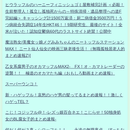
ヒウラッフルのハーニーフィニッシュゴミ屋敷補完計画 ＜必殺！
生前整理人！孤立し孤独死からの～特殊清掃・遺品整理への道F
完結編＞ キャッシング計1500万返済：厨二病借金3500万円！う
つ病統合失調症14年生HKT46！！9期研究生、最後のサイト！全
米が泣いた！認知症鬱病60代のラストサイト絶賛！公開中
魔法熟女/美魔女ッ娘メグみみちゃんのニートッフルステーション
MAX！ ニート仙人仙女の映画三昧老後生活！（無職孤独居老人的
まとめ速報Z)]
乙女系腐男子のオカマッフルMAX2- FX！オ・カマトレーダーの
逆襲！！ 極道のオカマたち編（おもしろ動画まとめ速報）
スーパーウンコ！
新・ハゲッフル！哀愁のハゲ男の髪ってるまとめ速報！！激しく
ハゲっTEL？
こじ！コジッフル@！-レズっ娘百合ネエ！こじらせ！50独身処
女のBL腐女子的まとめ速報-
何だ！何が？真・シロッフル！！ 永遠の無職童貞- ぼっちな