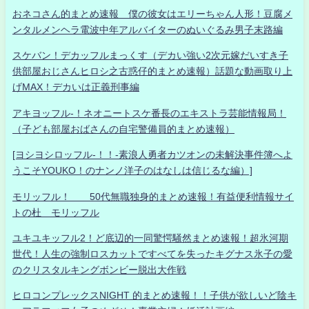
おネコさん的まとめ速報 僕の彼女はエリーちゃん人形！豆腐メ
ンタルメンヘラ電波中年アルバイターのぬいぐるみ男子末路編
スケバン！デカッフルまっくす（デカい強い2次元嫁だいすき子
供部屋おじさんヒロシ之古惑仔的まとめ速報）話題な動画取り上
げMAX！デカいは正義刑事編
アキヨッフル-！ネオニートスケ番長のエキストラ芸能情報局！
（子ども部屋おばさんの自宅警備員的まとめ速報）
[ヨシヨシロッフル-！！-素浪人勇者カツオンの未解決事件簿へよ
うこそYOUKO！のナンノ洋子のはなしは信じるな編）]
モリッフル！ 50代無職独身的まとめ速報！有益便利情報サイ
トの杜 モリッフル
ユキユキッフル2！ど底辺的一同驚愕騒然まとめ速報！超氷河期
世代！人生の強制ロスカットですべてを失ったキグナス氷子の愛
のクリスタルキングボンビー脱出大作戦
ヒロコンプレックスNIGHT 的まとめ速報！！子供が欲しいど陰キ