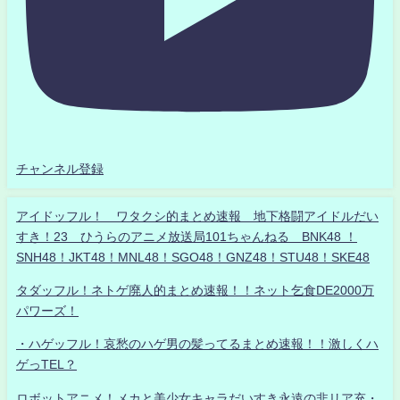
チャンネル登録
アイドッフル！ ワタクシ的まとめ速報 地下格闘アイドルだい
すき！23 ひうらのアニメ放送局101ちゃんねる BNK48 ！
SNH48！JKT48！MNL48！SGO48！GNZ48！STU48！SKE48
タダッフル！ネトゲ廃人的まとめ速報！！ネット乞食DE2000万
パワーズ！
・ハゲッフル！哀愁のハゲ男の髪ってるまとめ速報！！激しくハ
ゲっTEL？
ロボットアニメ！メカと美少女キャラだいすき永遠の非リア充・