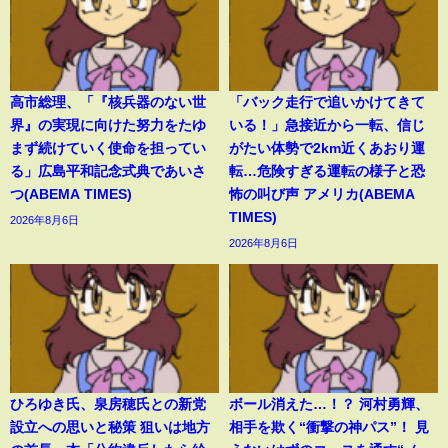
高市総理、「『核兵器のない世
「バック走行で追いかけてきて
界』の実現に向けた努力をたゆ
いる！」急接近から一転、信じ
まず続けていく使命を担ってい
がたい体勢で2km近くあおり運
る」広島平和記念式典であいさ
転…危険すぎる運転の様子と恐
つ(ABEMA TIMES)
怖の叫び声 アメリカ(ABEMA
TIMES)
2026年8月6日
2026年8月6日
ひろゆき氏、泉房穂氏との新党
ボール消えた…！？ 河村勇輝、
設立への思いと秘策 狙いは地方
相手を欺く“衝撃の神パス”！ 見