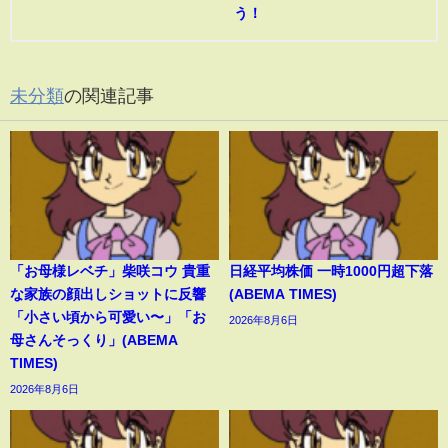
う！
未分類
の関連記事
「お母様レベチ」柴咲コウ 貴重
日経平均株価 一時1000円超下落
な家族の顔出しショットに反響
(ABEMA TIMES)
「小さい頃から可愛い〜」「お
2026年8月6日
母さんそっくり」(ABEMA
TIMES)
2026年8月6日