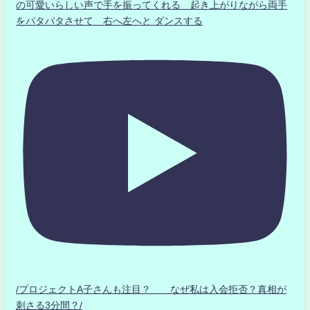
の可愛いらしい声で手を振ってくれる 起き上がりながら両手
をパタパタさせて 右へ左へと ダンスする
/プロジェクトA子さんも注目？ なぜ私は入会拒否？真相が
刺さる3分間？/