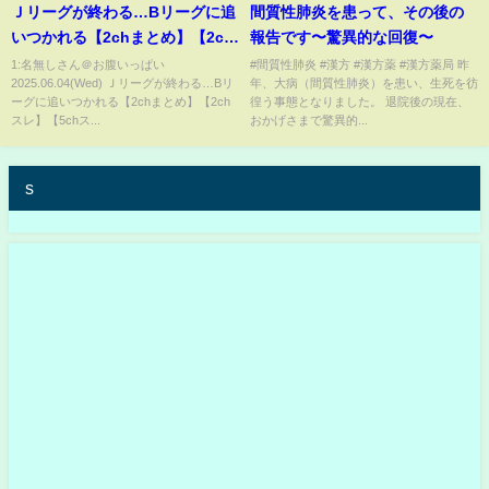
Ｊリーグが終わる…Bリーグに追
間質性肺炎を患って、その後の
いつかれる【2chまとめ】【2ch
報告です〜驚異的な回復〜
スレ】【5chスレ】
1:名無しさん＠お腹いっぱい
#間質性肺炎 #漢方 #漢方薬 #漢方薬局 昨
2025.06.04(Wed) Ｊリーグが終わる…Bリ
年、大病（間質性肺炎）を患い、生死を彷
ーグに追いつかれる【2chまとめ】【2ch
徨う事態となりました。 退院後の現在、
スレ】【5chス...
おかげさまで驚異的...
s