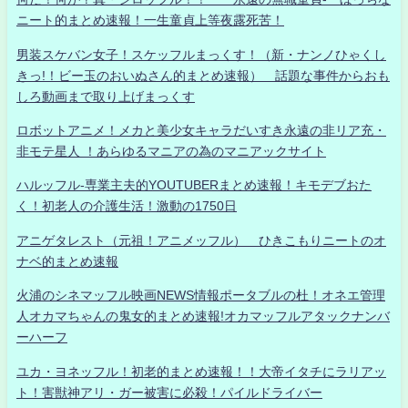
ニート的まとめ速報！一生童貞上等夜露死苦！
男装スケバン女子！スケッフルまっくす！（新・ナンノひゃくし
きっ!！ビー玉のおいぬさん的まとめ速報） 話題な事件からおも
しろ動画まで取り上げまっくす
ロボットアニメ！メカと美少女キャラだいすき永遠の非リア充・
非モテ星人 ！あらゆるマニアの為のマニアックサイト
ハルッフル-専業主夫的YOUTUBERまとめ速報！キモデブおた
く！初老人の介護生活！激動の1750日
アニゲタレスト（元祖！アニメッフル） ひきこもりニートのオ
ナベ的まとめ速報
火浦のシネマッフル映画NEWS情報ポータブルの杜！オネエ管理
人オカマちゃんの鬼女的まとめ速報!オカマッフルアタックナンバ
ーハーフ
ユカ・ヨネッフル！初老的まとめ速報！！大帝イタチにラリアッ
ト！害獣神アリ・ガー被害に必殺！パイルドライバー