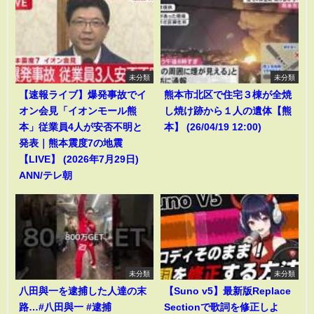
未分類
未分類
【速報ライブ】爆発事故でイ
熊本市北区で住宅３棟が全焼
オン会見「イオンモール熊
し焼け跡から１人の遺体【熊
本」従業員4人が安否不明と
本】 (26/04/19 12:00)
発表｜熊本震度7の地震
【LIVE】 (2026年7月29日)
ANN/テレ朝
未分類
未分類
八田與一を逮捕した人達の末
【Suno v5】最新版Replace
路…#八田與一 #逮捕
Sectionで歌詞を修正しよ