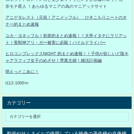
非モテ星人 ！あらゆるマニアの為のマニアックサイト
アニゲタレスト（元祖！アニメッフル） ひきこもりニートのオ
ナベ的まとめ速報
ユカ・ヨネッフル！初老的まとめ速報！！大帝イタチにラリアッ
ト！害獣神アリ・ガー被害に必殺！パイルドライバー
ヒロコンプレックスNIGHT 的まとめ速報！！子供が欲しいど陰キ
ャアラフィフ女子のめざせ！専業主婦！婚活計画編
萌えっとこあに！
t112-1000ｍ
カテゴリー
動画やサムネイルで使用している映像の著作権や肖像権