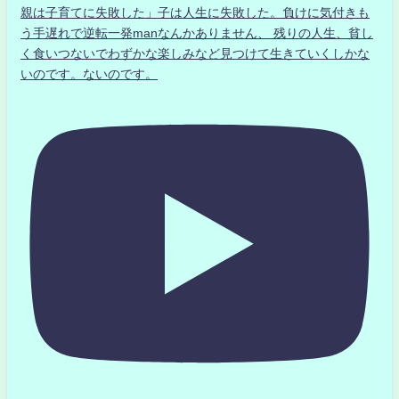
親は子育てに失敗した」子は人生に失敗した。負けに気付きも
う手遅れで逆転一発manなんかありません、 残りの人生、貧し
く食いつないでわずかな楽しみなど見つけて生きていくしかな
いのです。ないのです。