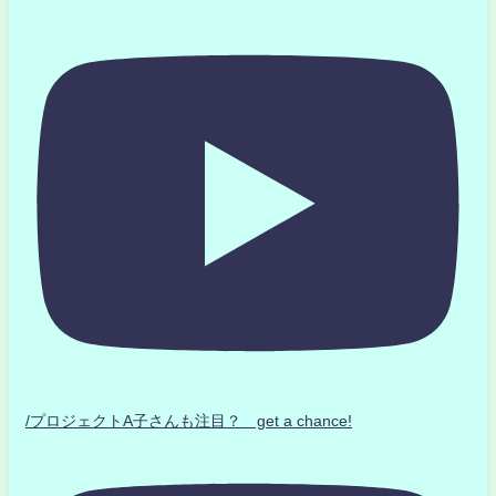
/プロジェクトA子さんも注目？ get a chance!