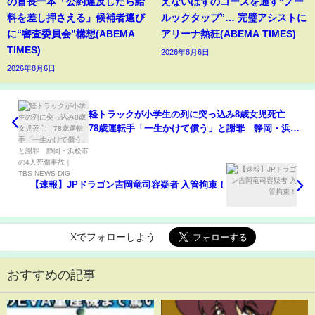
の首長一本「公約違反したら給
えないはずのコースを通す“ノー
料を差し押さえる」候補者選び
ルックタップ”… 完璧アシストに
に“審査委員会”構想(ABEMA
アリーナ熱狂(ABEMA TIMES)
TIMES)
2026年8月6日
2026年8月6日
軽トラックが小学生の列に突っ込み8歳女児死亡
78歳運転手「一生かけて償う」と謝罪 静岡・浜松
市の4人死傷事故｜TBS NEWS DIG
【速報】JPドラゴン吉岡竜司容疑者 入管拘束！
Xでフォローしよう
おすすめの記事