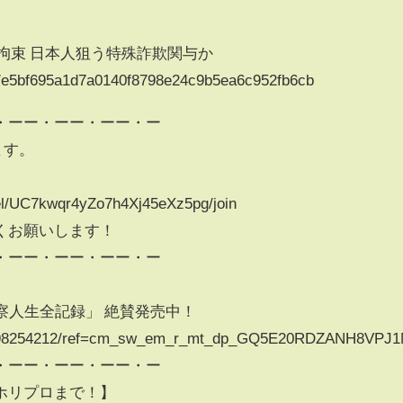
拘束 日本人狙う特殊詐欺関与か
les/e5bf695a1d7a0140f8798e24c9b5ea6c952fb6cb
・ーー・ーー・ーー・ー
ます。
el/UC7kwqr4yZo7h4Xj45eXz5pg/join
くお願いします！
・ーー・ーー・ーー・ー
察人生全記録」 絶賛発売中！
/4098254212/ref=cm_sw_em_r_mt_dp_GQ5E20RDZANH8VPJ
・ーー・ーー・ーー・ー
ホリプロまで！】