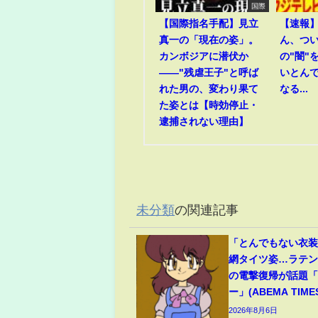
国際
【国際指名手配】見立
【速報
真一の「現在の姿」。
ん、つ
カンボジアに潜伏か
の"闇"
――"残虐王子"と呼ば
いとん
れた男の、変わり果て
なる...
た姿とは【時効停止・
逮捕されない理由】
未分類
の関連記事
「とんでもない衣
網タイツ姿…ラテ
の電撃復帰が話題
ー」(ABEMA TIME
2026年8月6日