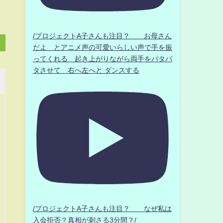
/プロジェクトA子さんも注目？ お母さん
だよ とアニメ声の可愛いらしい声で手を振
ってくれる 起き上がりながら両手をパタパ
タさせて 右へ左へと ダンスする
/プロジェクトA子さんも注目？ なぜ私は
入会拒否？真相が刺さる3分間？/