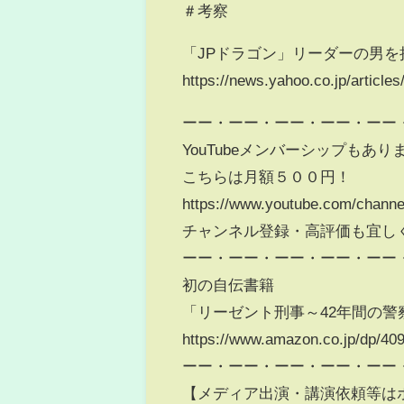
＃考察​​​
「JPドラゴン」リーダーの男を
https://news.yahoo.co.jp/artic
ーー・ーー・ーー・ーー・ーー
YouTubeメンバーシップもあり
こちらは月額５００円！
https://www.youtube.com/chann
チャンネル登録・高評価も宜し
ーー・ーー・ーー・ーー・ーー
初の自伝書籍
「リーゼント刑事～42年間の警
https://www.amazon.co.jp/dp
ーー・ーー・ーー・ーー・ーー
【メディア出演・講演依頼等は