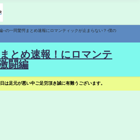
編--の一同驚愕まとめ速報にロマンティックが止まらない？-僕の
驚愕まとめ速報！にロマンテ
激闘編
日は足元が悪い中ご足労頂き誠に有難うございます。