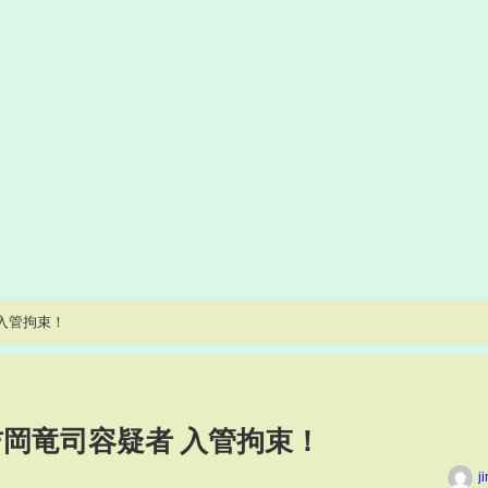
入管拘束！
吉岡竜司容疑者 入管拘束！
j