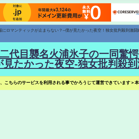
速報にロマンティックが止まらない？--僕が見たかった夜空！独女批判殺到激闘
！--二代目襲名火浦氷子の一同
見たかった夜空-独女批判殺到
、こちらのサービスを利用される事でかろうじて運営できています＞本