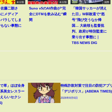
未分類
未分類
国際
】佐藤二朗さ
Suno v5のAI作曲が“完
「韓国サッカーが消え
いにメディア
全にDTMを飲み込む”瞬
た日」W杯敗退で“怒
をバラしてしま
間
号”飛び交うなか帰
でもない事態に
国… 大統領も監督批
判、政府が特別監査に
乗り出す事態に｜
TBS NEWS DIG
装で草」ほぼ全身
特殊詐欺対策で注目の防犯アプ
ン系美女レスラー
「デジポリス」(ABEMA TIMES)
「えらいセクシ
2026年8月6日
S)