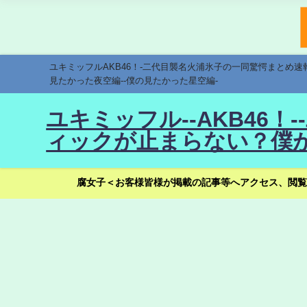
ユキミッフルAKB46！-二代目襲名火浦氷子の一同驚愕まとめ
見たかった夜空編--僕の見たかった星空編-
ユキミッフル--AKB46
ィックが止まらない？僕が
腐女子＜お客様皆様が掲載の記事等へアクセス、閲覧