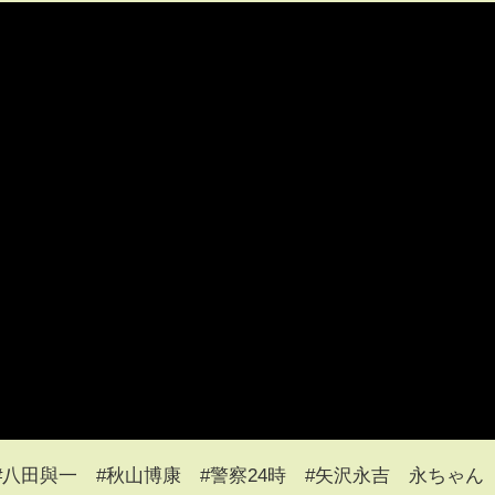
#八田與一 #秋山博康​​​ #警察24時​​​ #矢沢永吉 永ちゃ