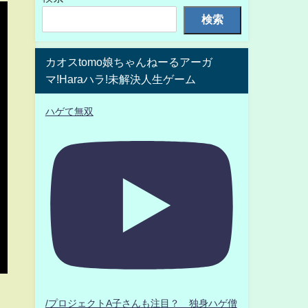
検索
カオスtomo娘ちゃんねーるアーガ
マ!Haraハラ!未解決人生ゲーム
ハゲて無双
ん
/プロジェクトA子さんも注目？ 独身ハゲ僧