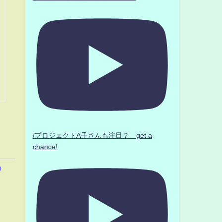
/プロジェクトA子さんも注目？ get a
chance!
リ