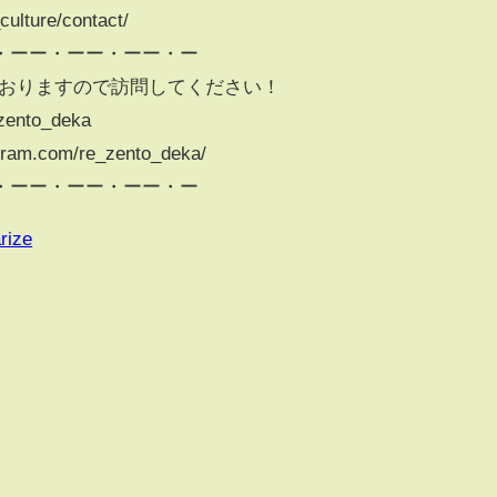
culture/contact/
・ーー・ーー・ーー・ー
mもやっておりますので訪問してください！
ento_deka​​​
ram.com/re_zento_deka/
・ーー・ーー・ーー・ー
rize