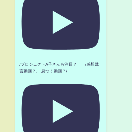
/プロジェクトA子さんも注目？ /感想戯
言動画？.一息つく動画？/