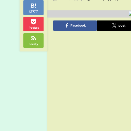
はてブ
Facebook
post
Pocket
Feedly