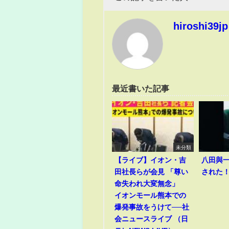
hiroshi39jp
最近書いた記事
未分類
【ライブ】イオン・吉
八田與
田社長らが会見 「尊い
された
命失われ大変無念」
イオンモール熊本での
爆発事故をうけて──社
会ニュースライブ （日