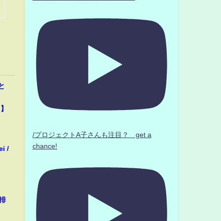
と
と】
/プロジェクトA子さんも注目？ get a
chance!
i /
排
】