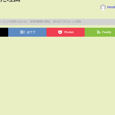
hiros
はてブ
Pocket
Feedly