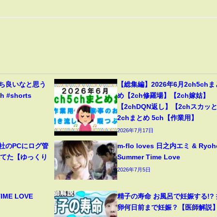
育ち良いなと思う
【総集編】2026年6月2ch5chま
#shorts
め【2ch修羅場】【2ch嫁姑】
【2chDQN返し】【2chスカッ
2chまとめ 5ch【作業用】
2026年7月17日
社のPCにログ管
m-flo loves 日之内エミ & Ryohe
れてた【ゆっくり
Summer Time Love
2026年7月5日
TIME LOVE
精子の寿命 お風呂で妊娠する!? 
卵何日前まで妊娠？【医師解説