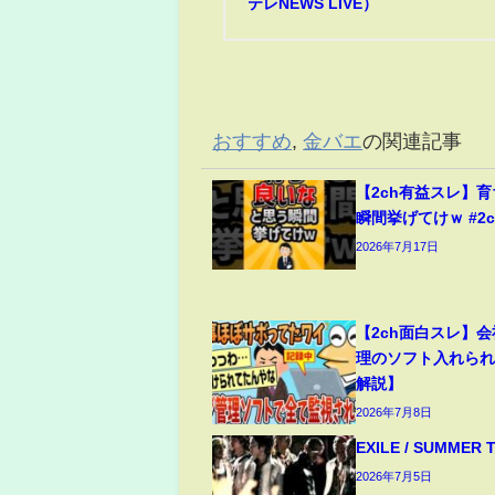
テレNEWS LIVE）
おすすめ
,
金バエ
の関連記事
【2ch有益スレ】
瞬間挙げてけｗ #2ch 
2026年7月17日
【2ch面白スレ】会
理のソフト入れら
解説】
2026年7月8日
EXILE / SUMMER 
2026年7月5日