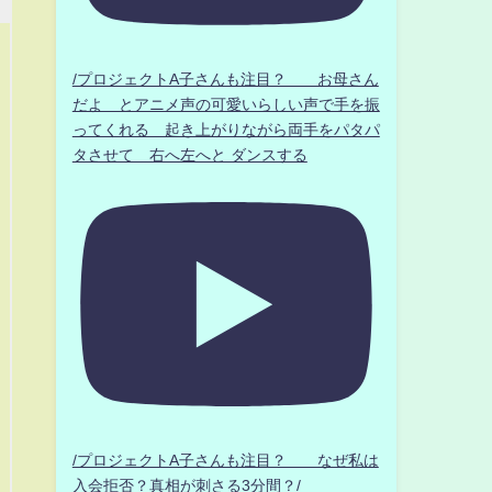
/プロジェクトA子さんも注目？ お母さん
だよ とアニメ声の可愛いらしい声で手を振
ってくれる 起き上がりながら両手をパタパ
タさせて 右へ左へと ダンスする
/プロジェクトA子さんも注目？ なぜ私は
入会拒否？真相が刺さる3分間？/