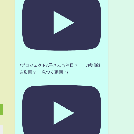
/プロジェクトA子さんも注目？ /感想戯
言動画？.一息つく動画？/