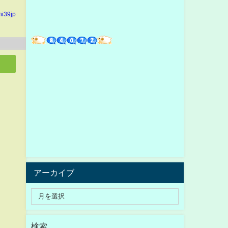
hi39jp
アーカイブ
検索