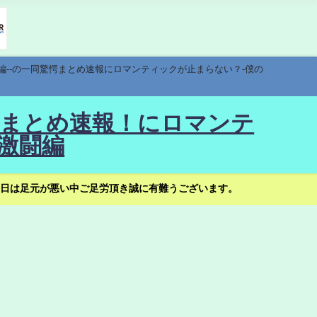
編--の一同驚愕まとめ速報にロマンティックが止まらない？-僕の
驚愕まとめ速報！にロマンテ
激闘編
日は足元が悪い中ご足労頂き誠に有難うございます。