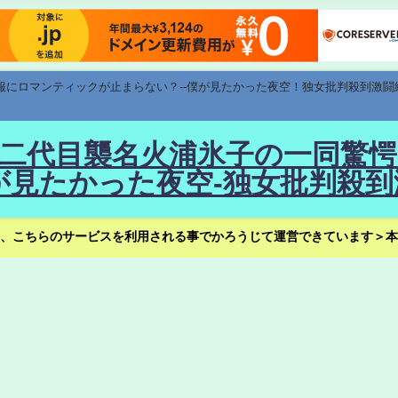
速報にロマンティックが止まらない？--僕が見たかった夜空！独女批判殺到激闘
！--二代目襲名火浦氷子の一同
見たかった夜空-独女批判殺到
、こちらのサービスを利用される事でかろうじて運営できています＞本