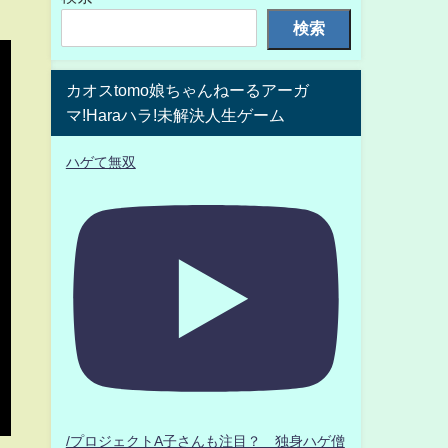
検索
カオスtomo娘ちゃんねーるアーガ
マ!Haraハラ!未解決人生ゲーム
ハゲて無双
/プロジェクトA子さんも注目？ 独身ハゲ僧