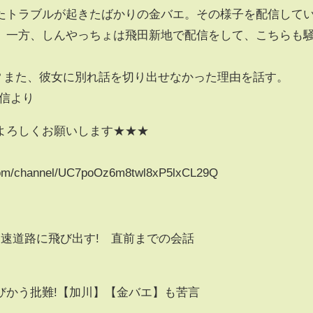
たトラブルが起きたばかりの金バエ。その様子を配信して
。一方、しんやっちょは飛田新地で配信をして、こちらも
? また、彼女に別れ話を切り出せなかった理由を話す。
配信より
よろしくお願いします★★★
om/channel/UC7poOz6m8twl8xP5lxCL29Q
速道路に飛び出す! 直前までの会話
びかう批難!【加川】【金バエ】も苦言