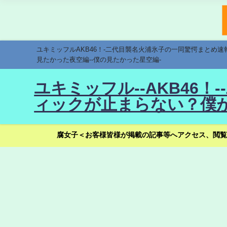
ユキミッフルAKB46！-二代目襲名火浦氷子の一同驚愕まとめ
見たかった夜空編--僕の見たかった星空編-
ユキミッフル--AKB46
ィックが止まらない？僕が
腐女子＜お客様皆様が掲載の記事等へアクセス、閲覧