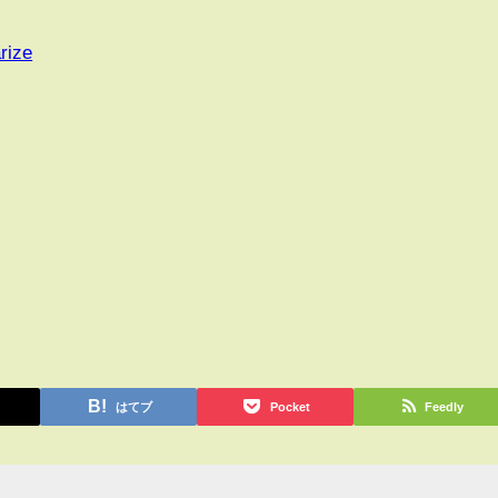
rize
はてブ
Pocket
Feedly