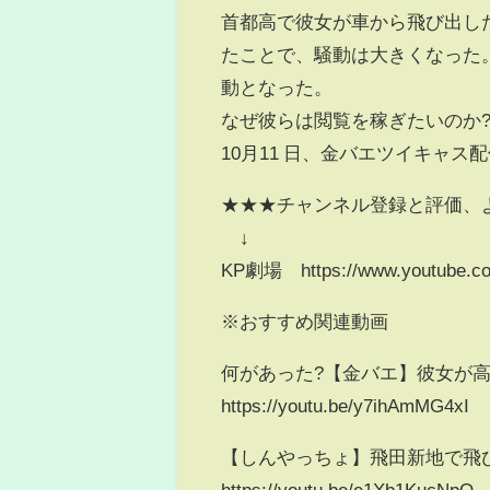
首都高で彼女が車から飛び出し
たことで、騒動は大きくなった
動となった。
なぜ彼らは閲覧を稼ぎたいのか
10月11 日、金バエツイキャス
★★★チャンネル登録と評価、
↓
KP劇場 https://www.youtube.c
※おすすめ関連動画
何があった?【金バエ】彼女が高
https://youtu.be/y7ihAmMG4xI
【しんやっちょ】飛田新地で飛
https://youtu.be/e1Xb1KucNpQ