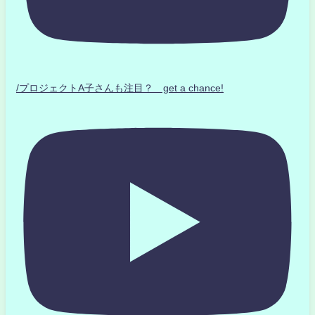
/プロジェクトA子さんも注目？ get a chance!