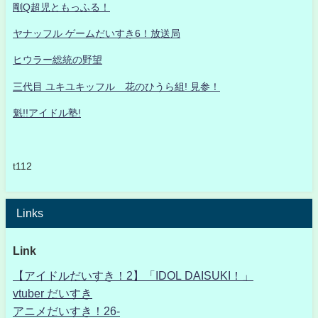
剛Q超児ともっふる！
ヤナッフル ゲームだいすき6！放送局
ヒウラー総統の野望
三代目 ユキユキッフル 花のひうら組! 見参！
魁!!アイドル塾!
t112
Links
Link
【アイドルだいすき！2】「IDOL DAISUKI！」
vtuber だいすき
アニメだいすき！26-