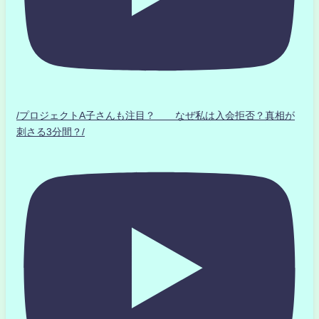
/プロジェクトA子さんも注目？ なぜ私は入会拒否？真相が
刺さる3分間？/