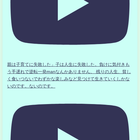
親は子育てに失敗した」子は人生に失敗した。負けに気付きも
う手遅れで逆転一発manなんかありません、 残りの人生、貧し
く食いつないでわずかな楽しみなど見つけて生きていくしかな
いのです。ないのです。