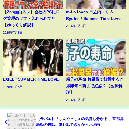
【2ch面白スレ】会社のPCにロ
m-flo loves 日之内エミ &
グ管理のソフト入れられてた
Ryohei / Summer Time Love
【ゆっくり解説】
2026年7月5日
2026年7月8日
EXILE / SUMMER TIME LOVE
精子の寿命 お風呂で妊娠する!?
排卵何日前まで妊娠？【医師解
2026年7月5日
説】
2026年7月3日
【金バエ】「しんやっちょの気持ち分かる!」首都高
騒動の裏話、別れ話できなかった理由