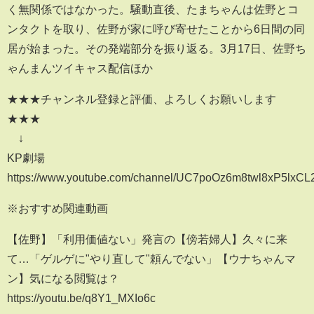
く無関係ではなかった。騒動直後、たまちゃんは佐野とコ
ンタクトを取り、佐野が家に呼び寄せたことから6日間の同
居が始まった。その発端部分を振り返る。3月17日、佐野ち
ゃんまんツイキャス配信ほか
★★★チャンネル登録と評価、よろしくお願いします
★★★
↓
KP劇場
https://www.youtube.com/channel/UC7poOz6m8twl8xP5lxC
※おすすめ関連動画
【佐野】「利用価値ない」発言の【傍若婦人】久々に来
て…「ゲルゲに"やり直して"頼んでない」【ウナちゃんマ
ン】気になる閲覧は？
https://youtu.be/q8Y1_MXIo6c