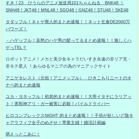
すき！23 ひうらのアニメ放送局101ちゃんねる BNK48 ！
SNH48！JKT48！MNL48！SGO48！GNZ48！STU48！SKE48
タダッフル！ネトゲ廃人的まとめ速報！！ネット乞食DE2000万
パワーズ！
・ハゲッフル！哀愁のハゲ男の髪ってるまとめ速報！！激しくハ
ゲっTEL？
ロボットアニメ！メカと美少女キャラだいすき永遠の非リア充・
非モテ星人 ！あらゆるマニアの為のマニアックサイト
アニゲタレスト（元祖！アニメッフル） ひきこもりニートのオ
ナベ的まとめ速報
ユカ・ヨネッフル！初老的まとめ速報！！大帝イタチにラリアッ
ト！害獣神アリ・ガー被害に必殺！パイルドライバー
ヒロコンプレックスNIGHT 的まとめ速報！！子供が欲しいど陰キ
ャアラフィフ女子のめざせ！専業主婦！婚活計画編
萌えっとこあに！