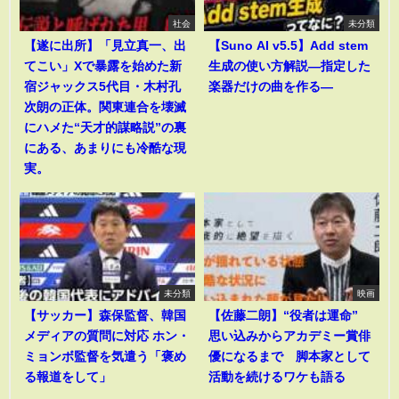
社会
未分類
【遂に出所】「見立真一、出
【Suno AI v5.5】Add stem
てこい」Xで暴露を始めた新
生成の使い方解説―指定した
宿ジャックス5代目・木村孔
楽器だけの曲を作る―
次朗の正体。関東連合を壊滅
にハメた“天才的謀略説”の裏
にある、あまりにも冷酷な現
実。
未分類
映画
【サッカー】森保監督、韓国
【佐藤二朗】“役者は運命”
メディアの質問に対応 ホン・
思い込みからアカデミー賞俳
ミョンボ監督を気遣う「褒め
優になるまで 脚本家として
る報道をして」
活動を続けるワケも語る