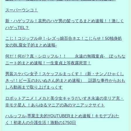
スーパーウンコ！
新・ハゲッフル！哀愁のハゲ男の髪ってるまとめ速報！！激しく
ハゲっTEL？
こじ！コジッフル@！-レズっ娘百合ネエ！こじらせ！50独身処
女のBL腐女子的まとめ速報-
何だ！何が？真・シロッフル！！ 永遠の無職童貞- ぼっちな
ニート的まとめ速報！一生童貞上等夜露死苦！
男装スケバン女子！スケッフルまっくす！（新・ナンノひゃくし
きっ!！ビー玉のおいぬさん的まとめ速報） 話題な事件からおも
しろ動画まで取り上げまっくす
ロボットアニメ！メカと美少女キャラだいすき永遠の非リア充・
非モテ星人 ！あらゆるマニアの為のマニアックサイト
ハルッフル-専業主夫的YOUTUBERまとめ速報！キモデブおた
く！初老人の介護生活！激動の1750日