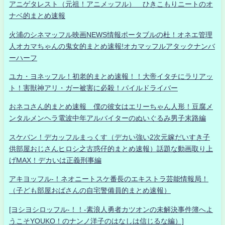
アニゲタレスト（元祖！アニメッフル） ひきこもりニートのオ
ナベ的まとめ速報
火浦のシネマッフル映画NEWS情報ポータブルの杜！オネエ管理
人オカマちゃんの鬼女的まとめ速報!オカマッフルアタックナンバ
ーハーフ
ユカ・ヨネッフル！初老的まとめ速報！！大帝イタチにラリアッ
ト！害獣神アリ・ガー被害に必殺！パイルドライバー
おネコさん的まとめ速報 僕の彼女はエリーちゃん人形！豆腐メ
ンタルメンヘラ電波中年アルバイターのぬいぐるみ男子末路編
スケバン！デカッフルまっくす（デカい強い2次元嫁だいすき子
供部屋おじさんヒロシ之古惑仔的まとめ速報）話題な動画取り上
げMAX！デカいは正義刑事編
アキヨッフル-！ネオニートスケ番長のエキストラ芸能情報局！
（子ども部屋おばさんの自宅警備員的まとめ速報）
[ヨシヨシロッフル-！！-素浪人勇者カツオンの未解決事件簿へよ
うこそYOUKO！のナンノ洋子のはなしは信じるな編）]