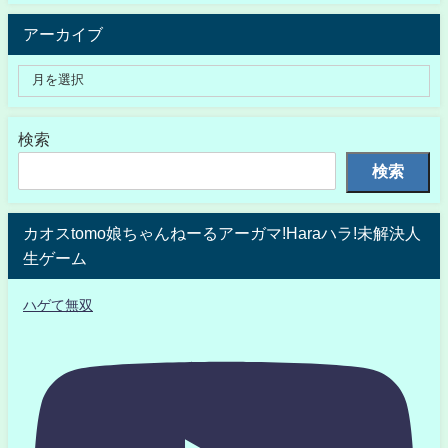
アーカイブ
検索
検索
カオスtomo娘ちゃんねーるアーガマ!Haraハラ!未解決人
生ゲーム
ハゲて無双