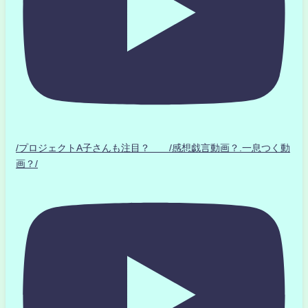
/プロジェクトA子さんも注目？ /感想戯言動画？.一息つく動
画？/