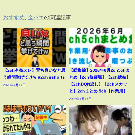
おすすめ
,
金バエ
の関連記事
【2ch有益スレ】育ち良いなと思
【総集編】2026年6月2ch5chま
う瞬間挙げてけｗ #2ch #shorts
とめ【2ch修羅場】【2ch嫁姑】
【2chDQN返し】【2chスカッ
2026年7月17日
と】2chまとめ 5ch【作業用】
2026年7月17日