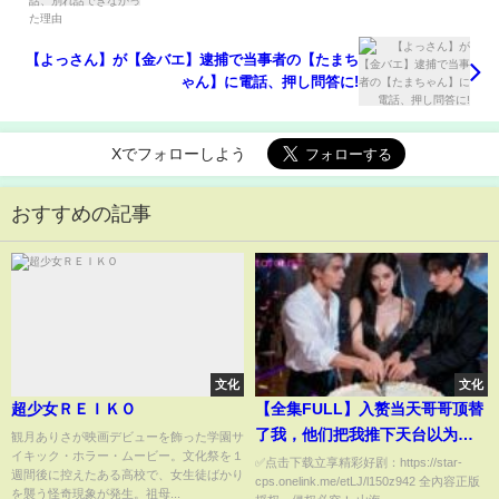
【よっさん】が【金バエ】逮捕で当事者の【たまち
ゃん】に電話、押し問答に!
Xでフォローしよう
おすすめの記事
文化
文化
超少女ＲＥＩＫＯ
【全集FULL】入赘当天哥哥顶替
了我，他们把我推下天台以为灭
観月ありさが映画デビューを飾った学園サ
イキック・ホラー・ムービー。文化祭を１
口，却不知我有个死而复生的双
✅点击下载立享精彩好剧：https://star-
週間後に控えたある高校で、女生徒ばかり
cps.onelink.me/etLJ/l150z942 全內容正版
胞胎哥哥！君知意挽着“我”出席
を襲う怪奇現象が発生。祖母...