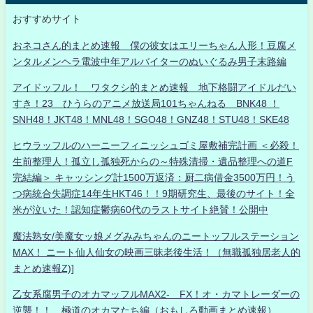
おすすめサイト
おネコさん的まとめ速報 僕の彼女はエリーちゃん人形！豆腐メ
ンタルメンヘラ電波中年アルバイターのぬいぐるみ男子末路編
アイドッフル！ ワタクシ的まとめ速報 地下格闘アイドルだい
すき！23 ひうらのアニメ放送局101ちゃんねる BNK48 ！
SNH48！JKT48！MNL48！SGO48！GNZ48！STU48！SKE48
ヒウラッフルのハーニーフィニッシュゴミ屋敷補完計画 ＜必殺！
生前整理人！孤立し孤独死からの～特殊清掃・遺品整理への道F
完結編＞ キャッシング計1500万返済：厨二病借金3500万円！う
つ病統合失調症14年生HKT46！！9期研究生、最後のサイト！全
米が泣いた！認知症鬱病60代のラストサイト絶賛！公開中
魔法熟女/美魔女ッ娘メグみみちゃんのニートッフルステーション
MAX！ ニート仙人仙女の映画三昧老後生活！（無職孤独居老人的
まとめ速報Z)]
乙女系腐男子のオカマッフルMAX2- FX！オ・カマトレーダーの
逆襲！！ 極道のオカマたち編（おもしろ動画まとめ速報）