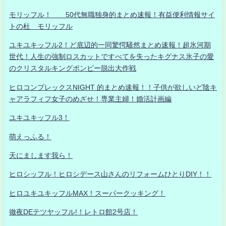
モリッフル！ 50代無職独身的まとめ速報！有益便利情報サイ
トの杜 モリッフル
ユキユキッフル2！ど底辺的一同驚愕騒然まとめ速報！超氷河期
世代！人生の強制ロスカットですべてを失ったキグナス氷子の愛
のクリスタルキングボンビー脱出大作戦
ヒロコンプレックスNIGHT 的まとめ速報！！子供が欲しいど陰キ
ャアラフィフ女子のめざせ！専業主婦！婚活計画編
ユキユキッフル3！
萌えっふる！
天にまします我ら！
ヒロシッフル！ヒロシデース山さんのリフォームひとりDIY！！
ヒロユキユキッフルMAX！スーパークッキング！
徹夜DEテツヤッフル!！レトロ館2号店！