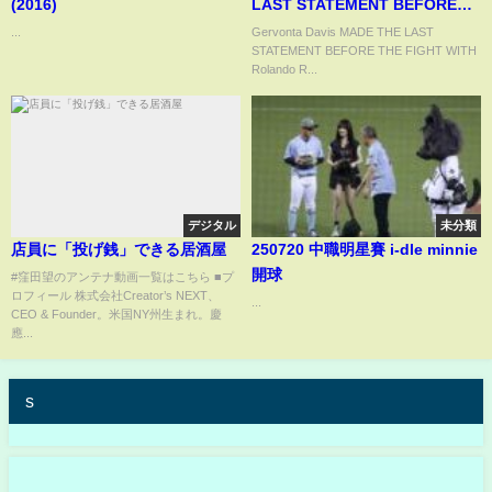
(2016)
LAST STATEMENT BEFORE
THE FIGHT WITH Rolando
...
Gervonta Davis MADE THE LAST
STATEMENT BEFORE THE FIGHT WITH
Romero / Kambosos
Rolando R...
SHOCKED Haney
デジタル
未分類
店員に「投げ銭」できる居酒屋
250720 中職明星賽 i-dle minnie
開球
#窪田望のアンテナ動画一覧はこちら ■プ
ロフィール 株式会社Creator’s NEXT、
...
CEO & Founder。米国NY州生まれ。慶
應...
s