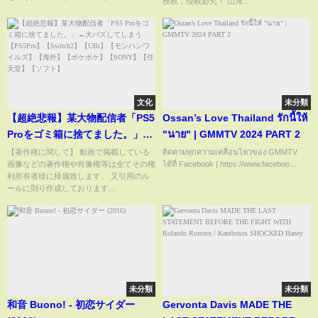
授权，侵权必究！ 山海...
晚宴时，真凶在警车里崩溃
文化
未分類
【超絶悲報】某大物配信者「PS5
Ossan’s Love Thailand รักนี้ให้
Proをゴミ箱に捨てました。」←
"นาย" | GMMTV 2024 PART 2
大バズしてしまう【PS5Pro】
【著作権に関して】 動画で掲載している
ติดตามทุกความเคลื่อนไหวของ GMMTV
画像などの著作権や肖像権等は全てその権
ได้ที่ Facebook | https://www.faceboo...
【Switch2】【UBi】【モンハン
利所有者様に帰属致します。 又引用のル
ワイルズ】【海外】【ポケポ
ールに則り作成しております...
ケ】【SONY】【任天堂】【ソフ
ト】
未分類
未分類
和音 Buono! - 初恋サイダー
Gervonta Davis MADE THE