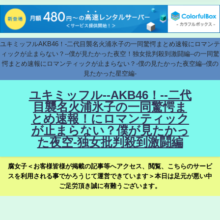
ユキミッフルAKB46！-二代目襲名火浦氷子の一同驚愕まとめ速報にロマンテ
ィックが止まらない？--僕が見たかった夜空！独女批判殺到激闘編--の一同驚
愕まとめ速報にロマンティックが止まらない？-僕の見たかった夜空編--僕の
見たかった星空編-
ユキミッフル--AKB46！--二代
目襲名火浦氷子の一同驚愕ま
とめ速報！にロマンティック
が止まらない？僕が見たかっ
た夜空-独女批判殺到激闘編
腐女子＜お客様皆様が掲載の記事等へアクセス、閲覧、こちらのサービ
スを利用される事でかろうじて運営できています＞本日は足元が悪い中
ご足労頂き誠に有難うございます。