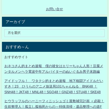
お問い合せ
アーカイブ
おすすめ～ん
おすすめサイト
おネコさん的まとめ速報 僕の彼女はエリーちゃん人形！豆腐メ
ンタルメンヘラ電波中年アルバイターのぬいぐるみ男子末路編
アイドッフル！ ワタクシ的まとめ速報 地下格闘アイドルだい
すき！23 ひうらのアニメ放送局101ちゃんねる BNK48 ！
SNH48！JKT48！MNL48！SGO48！GNZ48！STU48！SKE48
ヒウラッフルのハーニーフィニッシュゴミ屋敷補完計画 ＜必殺！
生前整理人！孤立し孤独死からの～特殊清掃・遺品整理への道F