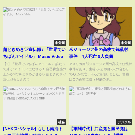
...
青空 #ライブ #安納蒼衣
未分類
未分類
超ときめき♡宣伝部 / 「世界でい
米ジョージア州の高校で銃乱射
ちばんアイドル」 Music Video
事件 4人死亡 9人負傷
【?】「世界でいちばんアイドル」 誰だっ
アメリカ南部ジョージア州の高校で銃乱射
て輝く”アイドル”になれる！ 自己肯定感の
事件があり、生徒2人と教師2人の合わせ
上がる”私”をときめかせる♡ 超ときめき♡
て4人が死亡、9人が負傷しました。警察
宣伝部らしさのつ...
はこの高校に通う14歳の少...
社会
デジタル
[NHKスペシャル] もしも南海ト
【軍閥時代】共産党と国民党は