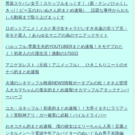
男装スケバン女子！スケッフルまっくす！（新・ナンノひゃくし
きっ!！ビー玉のおいぬさん的まとめ速報） 話題な事件からおも
しろ動画まで取り上げまっくす
ロボットアニメ！メカと美少女キャラだいすき永遠の非リア充・
非モテ星人 ！あらゆるマニアの為のマニアックサイト
ハルッフル-専業主夫的YOUTUBERまとめ速報！キモデブおた
く！初老人の介護生活！激動の1750日
アニゲタレスト（元祖！アニメッフル） ひきこもりニートのオ
ナベ的まとめ速報
火浦のシネマッフル映画NEWS情報ポータブルの杜！オネエ管理
人オカマちゃんの鬼女的まとめ速報!オカマッフルアタックナンバ
ーハーフ
ユカ・ヨネッフル！初老的まとめ速報！！大帝イタチにラリアッ
ト！害獣神アリ・ガー被害に必殺！パイルドライバー
おネコさん的まとめ速報 僕の彼女はエリーちゃん人形！豆腐メ
ンタルメンヘラ電波中年アルバイターのぬいぐるみ男子末路編