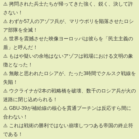
⚠️ 拷問された兵士たちが帰ってきた強く、鋭く、決して許
さない！
⚠️ わずか57人のアゾフ兵が、マリウポリを陥落させたロシ
ア部隊を全滅！
⚠️ 世界を震撼させた映像ヨーロッパは彼らを「民主主義の
盾」と呼んだ！
⚠️ もはや疑いの余地はないアゾフは戦場における文明の象
徴となった！
⚠️ 無敵と思われたロシアが、たった3時間でクルスク戦線を
失陥！
⚠️ ウクライナが2本の戦略橋を破壊、数千のロシア兵が火の
迷路に閉じ込められる！
⚠️ GBU-39が補給線の核心を貫通プーチンは反応すら間に
合わない！
⚠️ これは戦術の勝利ではない崩壊しつつある帝国の終止符
である！