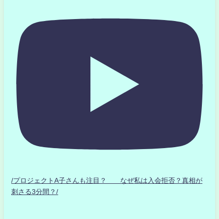
/プロジェクトA子さんも注目？ なぜ私は入会拒否？真相が
刺さる3分間？/