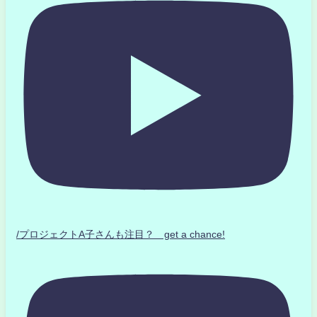
/プロジェクトA子さんも注目？ get a chance!