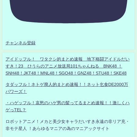
チャンネル登録
アイドッフル！ ワタクシ的まとめ速報 地下格闘アイドルだい
すき！23 ひうらのアニメ放送局101ちゃんねる BNK48 ！
SNH48！JKT48！MNL48！SGO48！GNZ48！STU48！SKE48
タダッフル！ネトゲ廃人的まとめ速報！！ネット乞食DE2000万
パワーズ！
・ハゲッフル！哀愁のハゲ男の髪ってるまとめ速報！！激しくハ
ゲっTEL？
ロボットアニメ！メカと美少女キャラだいすき永遠の非リア充・
非モテ星人 ！あらゆるマニアの為のマニアックサイト