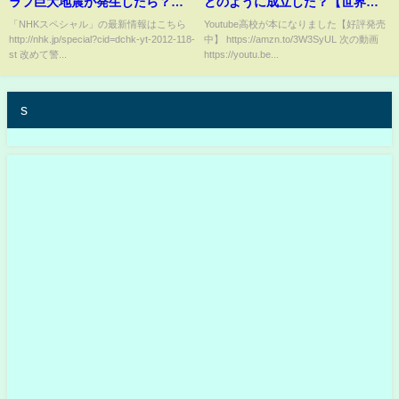
ラフ巨大地震が発生したら？シ
どのように成立した？【世界
ミュレーションCGとドラマで解
史】
「NHKスペシャル」の最新情報はこちら
Youtube高校が本になりました【好評発売
http://nhk.jp/special?cid=dchk-yt-2012-118-
中】 https://amzn.to/3W3SyUL 次の動画
説 | MEGAQUAKE | NHK
st 改めて警...
https://youtu.be...
s