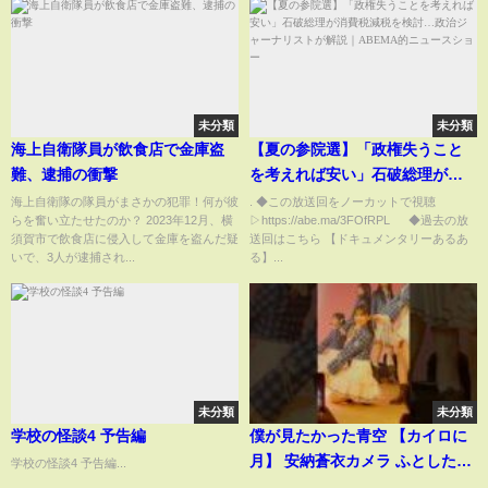
未分類
未分類
海上自衛隊員が飲食店で金庫盗
【夏の参院選】「政権失うこと
難、逮捕の衝撃
を考えれば安い」石破総理が消
費税減税を検討…政治ジャーナ
海上自衛隊の隊員がまさかの犯罪！何が彼
. ◆この放送回をノーカットで視聴
らを奮い立たせたのか？ 2023年12月、横
▷https://abe.ma/3FOfRPL ◆過去の放
リストが解説｜ABEMA的ニュー
須賀市で飲食店に侵入して金庫を盗んだ疑
送回はこちら 【ドキュメンタリーあるあ
スショー
いで、3人が逮捕され...
る】...
未分類
未分類
学校の怪談4 予告編
僕が見たかった青空 【カイロに
月】 安納蒼衣カメラ ふとした瞬
学校の怪談4 予告編...
間のカメラ目線 #僕が見たかった