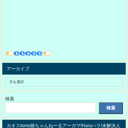
アーカイブ
検索
検索
カオスtomo娘ちゃんねーるアーガマ!Haraハラ!未解決人