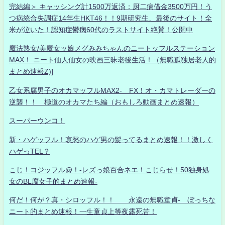
完結編＞ キャッシング計1500万返済：厨二病借金3500万円！う
つ病統合失調症14年生HKT46！！9期研究生、最後のサイト！全
米が泣いた！認知症鬱病60代のラストサイト絶賛！公開中
魔法熟女/美魔女ッ娘メグみみちゃんのニートッフルステーション
MAX！ ニート仙人仙女の映画三昧老後生活！（無職孤独居老人的
まとめ速報Z)]
乙女系腐男子のオカマッフルMAX2- FX！オ・カマトレーダーの
逆襲！！ 極道のオカマたち編（おもしろ動画まとめ速報）
スーパーウンコ！
新・ハゲッフル！哀愁のハゲ男の髪ってるまとめ速報！！激しく
ハゲっTEL？
こじ！コジッフル@！-レズっ娘百合ネエ！こじらせ！50独身処
女のBL腐女子的まとめ速報-
何だ！何が？真・シロッフル！！ 永遠の無職童貞- ぼっちな
ニート的まとめ速報！一生童貞上等夜露死苦！