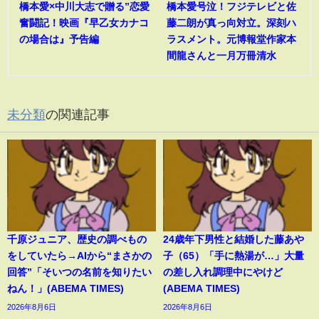
橋本愛×中川大志で贈る”恋愛
橋本愛号泣！フジテレビと佐
奮闘記！映画『早乙女カナコ
藤二朗が真っ向対立。深刻ハ
の場合は』予告編
ラスメント。元博報堂作家本
間龍さんと一月万冊清水
未分類
の関連記事
千原ジュニア、歴史の調べもの
24歳年下男性と結婚した藤あや
をしていたら→AIから“まさかの
子（65）「手に熱湯が…」大量
回答”「そいつの名前を知りたい
の差し入れ調理中にやけど
ねん！」(ABEMA TIMES)
(ABEMA TIMES)
2026年8月6日
2026年8月6日