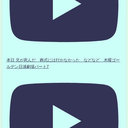
本日 兄が死んだ 葬式には行かなかった などなど 木曜ゴー
ルデン日浦劇場パート7