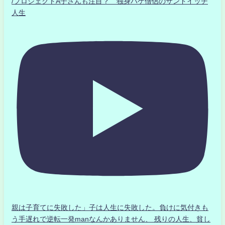
/プロジェクトA子さんも注目？ 独身ハゲ僧侶のサンドイッチ
人生
親は子育てに失敗した」子は人生に失敗した。負けに気付きも
う手遅れで逆転一発manなんかありません、 残りの人生、貧し