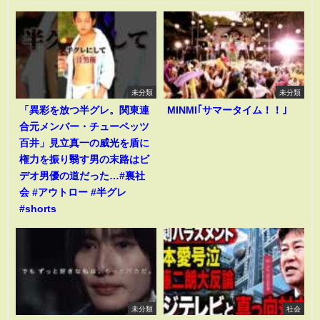
未分類
未分類
「異彩を放つ半グレ。関東連
MINMI｢サマータイム！！｣
合元メンバー・チューペッツ
百井」見立真一の威光を盾に
権力を振り翳す男の末路はビ
デオ男優の道だった…#裏社
会 #アウトロー #半グレ
#shorts
未分類
社会