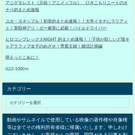
アニゲタレスト（元祖！アニメッフル） ひきこもりニートのオ
ナベ的まとめ速報
ユカ・ヨネッフル！初老的まとめ速報！！大帝イタチにラリアッ
ト！害獣神アリ・ガー被害に必殺！パイルドライバー
ヒロコンプレックスNIGHT 的まとめ速報！！子供が欲しいど陰キ
ャアラフィフ女子のめざせ！専業主婦！婚活計画編
萌えっとこあに！
t112-1000ｍ
カテゴリー
動画やサムネイルで使用している映像の著作権や肖像権
等は全てその権利所有者様に帰属いたします。申しわけ
ございません。お客様からの要望、問題がある記事を削