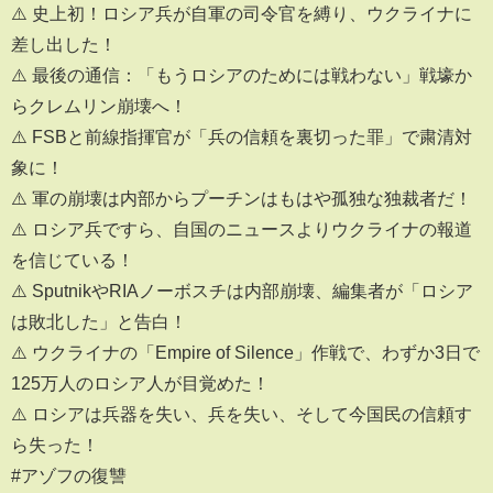
⚠️ 史上初！ロシア兵が自軍の司令官を縛り、ウクライナに
差し出した！
⚠️ 最後の通信：「もうロシアのためには戦わない」戦壕か
らクレムリン崩壊へ！
⚠️ FSBと前線指揮官が「兵の信頼を裏切った罪」で粛清対
象に！
⚠️ 軍の崩壊は内部からプーチンはもはや孤独な独裁者だ！
⚠️ ロシア兵ですら、自国のニュースよりウクライナの報道
を信じている！
⚠️ SputnikやRIAノーボスチは内部崩壊、編集者が「ロシア
は敗北した」と告白！
⚠️ ウクライナの「Empire of Silence」作戦で、わずか3日で
125万人のロシア人が目覚めた！
⚠️ ロシアは兵器を失い、兵を失い、そして今国民の信頼す
ら失った！
#アゾフの復讐