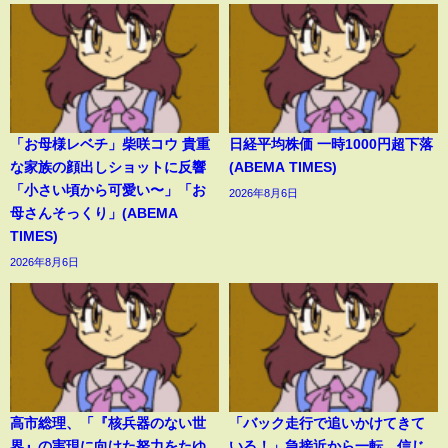
「お母様レベチ」柴咲コウ 貴重
日経平均株価 一時1000円超下落
な家族の顔出しショットに反響
(ABEMA TIMES)
「小さい頃から可愛い〜」「お
2026年8月6日
母さんそっくり」(ABEMA
TIMES)
2026年8月6日
高市総理、「『核兵器のない世
「バック走行で追いかけてきて
界』の実現に向けた努力をたゆ
いる！」急接近から一転、信じ