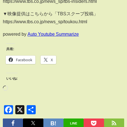
https://www.tbs.co.jp/news_sp/tbs-insiders.html
▼映像提供はこちらから「TBSスクープ投稿」
https://www.tbs.co.jp/news_sp/toukou.html
powered by
Auto Youtube Summarize
共有:
Facebook
X
いいね:
Facebook
X
共
有
LINE