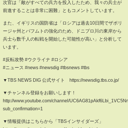
次官は「敵がすべての兵力を投入したため、我々の兵士が
前進することは非常に困難」ともコメントしています。
また、イギリスの国防省は「ロシアは過去10日間でザポリ
ージャ州とバフムトの強化のため、ドニプロ川の東岸から
兵士ら数千人の転戦を開始した可能性が高い」と分析して
います。
#反転攻勢 #ウクライナ #ロシア
#ニュース #news #newsdig #tbsnews #tbs
▼TBS NEWS DIG 公式サイト https://newsdig.tbs.co.jp/
▼チャンネル登録をお願いします！
http://www.youtube.com/channel/UC6AG81pAkf6Lbi_1VC5
sub_confirmation=1
▼情報提供はこちらから「TBSインサイダーズ」