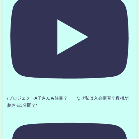
/プロジェクトA子さんも注目？ なぜ私は入会拒否？真相が
刺さる3分間？/