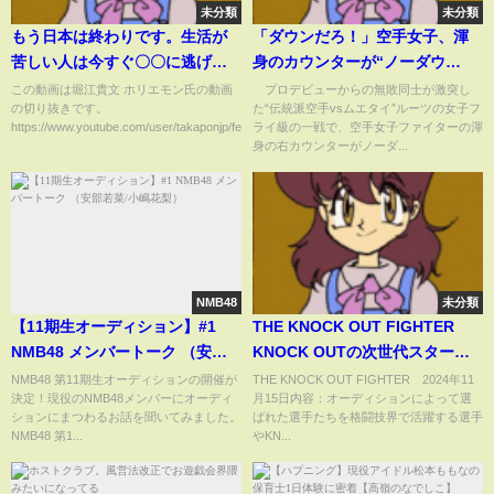
未分類
未分類
もう日本は終わりです。生活が
「ダウンだろ！」空手女子、渾
苦しい人は今すぐ〇〇に逃げて
身のカウンターが“ノーダウ
ください。【堀江貴文】
ン”判定 ファン困惑(ABEMA
この動画は堀江貴文 ホリエモン氏の動画
プロデビューからの無敗同士が激突し
の切り抜きです。
た“伝統派空手vsムエタイ”ルーツの女子フ
TIMES)
https://www.youtube.com/user/takaponjp/fea...
ライ級の一戦で、空手女子ファイターの渾
身の右カウンターがノーダ...
NMB48
未分類
【11期生オーディション】#1
THE KNOCK OUT FIGHTER
NMB48 メンバートーク （安部
KNOCK OUTの次世代スターを
若菜/小嶋花梨）
発掘するための番組 11月15日
NMB48 第11期生オーディションの開催が
THE KNOCK OUT FIGHTER 2024年11
決定！現役のNMB48メンバーにオーディ
月15日内容：オーディションによって選
ションにまつわるお話を聞いてみました。
ばれた選手たちを格闘技界で活躍する選手
NMB48 第1...
やKN...