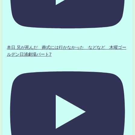
本日 兄が死んだ 葬式には行かなかった などなど 木曜ゴー
ルデン日浦劇場パート7