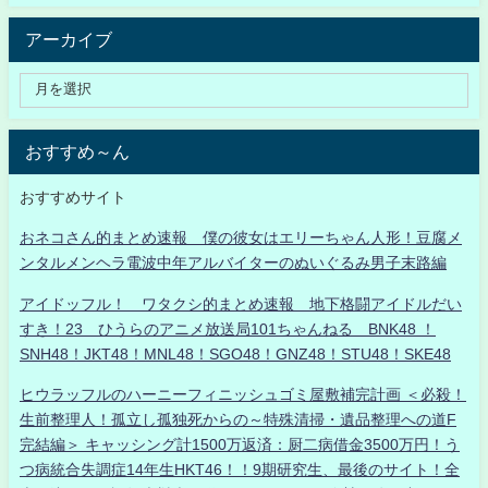
アーカイブ
おすすめ～ん
おすすめサイト
おネコさん的まとめ速報 僕の彼女はエリーちゃん人形！豆腐メ
ンタルメンヘラ電波中年アルバイターのぬいぐるみ男子末路編
アイドッフル！ ワタクシ的まとめ速報 地下格闘アイドルだい
すき！23 ひうらのアニメ放送局101ちゃんねる BNK48 ！
SNH48！JKT48！MNL48！SGO48！GNZ48！STU48！SKE48
ヒウラッフルのハーニーフィニッシュゴミ屋敷補完計画 ＜必殺！
生前整理人！孤立し孤独死からの～特殊清掃・遺品整理への道F
完結編＞ キャッシング計1500万返済：厨二病借金3500万円！う
つ病統合失調症14年生HKT46！！9期研究生、最後のサイト！全