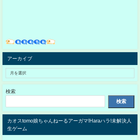
アーカイブ
検索
検索
カオスtomo娘ちゃんねーるアーガマ!Haraハラ!未解決人
生ゲーム