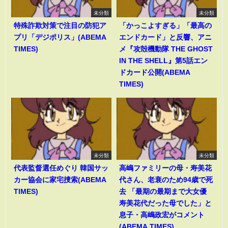
未分類
未分類
特殊詐欺対策で注目の防犯ア
「かっこよすぎる」「最高の
プリ「デジポリス」(ABEMA
エンドカード」と反響、アニ
TIMES)
メ『攻殻機動隊 THE GHOST
IN THE SHELL』第5話エン
ドカード公開(ABEMA
TIMES)
未分類
未分類
代表監督選任めぐり 韓国サッ
高嶋ファミリーの母・寿美花
カー協会に家宅捜索(ABEMA
代さん、老衰のため94歳で死
TIMES)
去 「最期の最期まで大女優
寿美花代だった母でした」と
息子・高嶋政宏がコメント
(ABEMA TIMES)