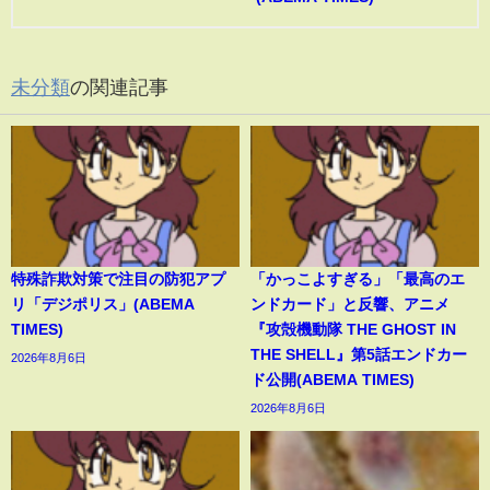
未分類
の関連記事
特殊詐欺対策で注目の防犯アプ
「かっこよすぎる」「最高のエ
リ「デジポリス」(ABEMA
ンドカード」と反響、アニメ
TIMES)
『攻殻機動隊 THE GHOST IN
THE SHELL』第5話エンドカー
2026年8月6日
ド公開(ABEMA TIMES)
2026年8月6日