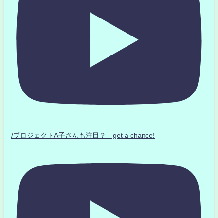
/プロジェクトA子さんも注目？ get a chance!