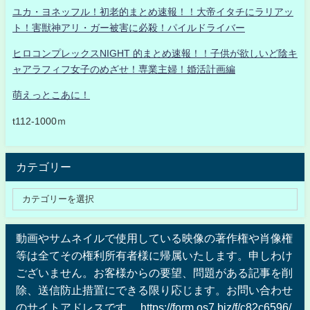
ユカ・ヨネッフル！初老的まとめ速報！！大帝イタチにラリアッ
ト！害獣神アリ・ガー被害に必殺！パイルドライバー
ヒロコンプレックスNIGHT 的まとめ速報！！子供が欲しいど陰キ
ャアラフィフ女子のめざせ！専業主婦！婚活計画編
萌えっとこあに！
t112-1000ｍ
カテゴリー
動画やサムネイルで使用している映像の著作権や肖像権
等は全てその権利所有者様に帰属いたします。申しわけ
ございません。お客様からの要望、問題がある記事を削
除、送信防止措置にできる限り応じます。お問い合わせ
のサイトアドレスです。 https://form.os7.biz/f/c82c6596/