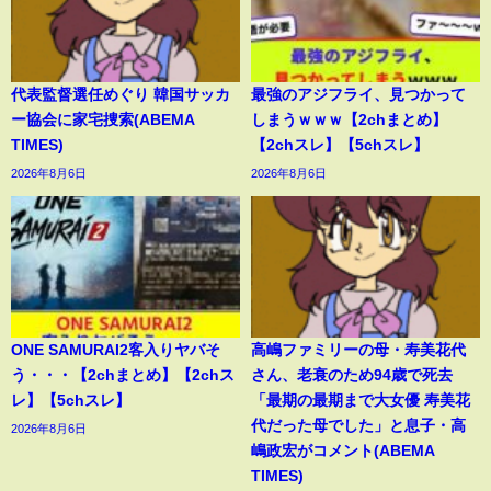
代表監督選任めぐり 韓国サッカ
最強のアジフライ、見つかって
ー協会に家宅捜索(ABEMA
しまうｗｗｗ【2chまとめ】
TIMES)
【2chスレ】【5chスレ】
2026年8月6日
2026年8月6日
ONE SAMURAI2客入りヤバそ
高嶋ファミリーの母・寿美花代
う・・・【2chまとめ】【2chス
さん、老衰のため94歳で死去
レ】【5chスレ】
「最期の最期まで大女優 寿美花
代だった母でした」と息子・高
2026年8月6日
嶋政宏がコメント(ABEMA
TIMES)