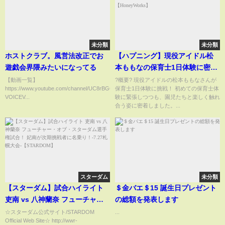
未分類
未分類
ホストクラブ。風営法改正でお
【ハプニング】現役アイドル松
遊戯会界隈みたいになってる
本ももなの保育士1日体験に密着
【高嶺のなでしこ】
【動画一覧】
?概要? 現役アイドルの松本ももなさんが
https://www.youtube.com/channel/UC8rBGG6Etxl05ByNU71_UAQ
保育士1日体験に挑戦！ 初めての保育士体
【HoneyWorks】
VOICEV...
験に緊張しつつも、園児たちと楽しく触れ
合う姿に密着しました。...
スターダム
未分類
【スターダム】試合ハイライト
＄金バエ＄15 誕生日プレゼント
吏南 vs 八神蘭奈 フューチャ
の総額を発表​します
ー・オブ・スターダム選手権試
☆スターダム公式サイト/STARDOM
...
Official Web Site☆ http://wwr-
合！ 妃南が次期挑戦者に名乗