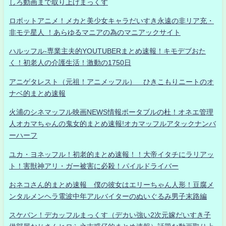
しろ動画まで取り上げまっくす
ロボットアニメ！メカと美少女キャラだいすき永遠の非リア充・
非モテ星人 ！あらゆるマニアの為のマニアックサイト
ハルッフル-専業主夫的YOUTUBERまとめ速報！キモデブおた
く！初老人の介護生活！激動の1750日
アニゲタレスト（元祖！アニメッフル） ひきこもりニートのオ
ナベ的まとめ速報
火浦のシネマッフル映画NEWS情報ポータブルの杜！オネエ管理
人オカマちゃんの鬼女的まとめ速報!オカマッフルアタックナンバ
ーハーフ
ユカ・ヨネッフル！初老的まとめ速報！！大帝イタチにラリアッ
ト！害獣神アリ・ガー被害に必殺！パイルドライバー
おネコさん的まとめ速報 僕の彼女はエリーちゃん人形！豆腐メ
ンタルメンヘラ電波中年アルバイターのぬいぐるみ男子末路編
スケバン！デカッフルまっくす（デカい強い2次元嫁だいすき子