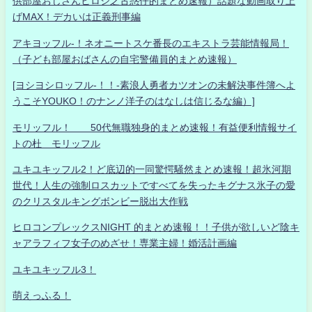
供部屋おじさんヒロシ之古惑仔的まとめ速報）話題な動画取り上
げMAX！デカいは正義刑事編
アキヨッフル-！ネオニートスケ番長のエキストラ芸能情報局！
（子ども部屋おばさんの自宅警備員的まとめ速報）
[ヨシヨシロッフル-！！-素浪人勇者カツオンの未解決事件簿へよ
うこそYOUKO！のナンノ洋子のはなしは信じるな編）]
モリッフル！ 50代無職独身的まとめ速報！有益便利情報サイ
トの杜 モリッフル
ユキユキッフル2！ど底辺的一同驚愕騒然まとめ速報！超氷河期
世代！人生の強制ロスカットですべてを失ったキグナス氷子の愛
のクリスタルキングボンビー脱出大作戦
ヒロコンプレックスNIGHT 的まとめ速報！！子供が欲しいど陰キ
ャアラフィフ女子のめざせ！専業主婦！婚活計画編
ユキユキッフル3！
萌えっふる！