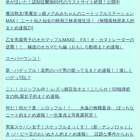
米が泣いた！認知症鬱病60代のラストサイト絶賛！公開中
魔法熟女/美魔女ッ娘メグみみちゃんのニートッフルステーション
MAX！ ニート仙人仙女の映画三昧老後生活！（無職孤独居老人的
まとめ速報Z)]
乙女系腐男子のオカマッフルMAX2- FX！オ・カマトレーダーの
逆襲！！ 極道のオカマたち編（おもしろ動画まとめ速報）
スーパーウンコ！
新・ハゲッフル！哀愁のハゲ男の髪ってるまとめ速報！！激しく
ハゲっTEL？
こじ！コジッフル@！-レズっ娘百合ネエ！こじらせ！50独身処
女のBL腐女子的まとめ速報-
何だ！何が？真・シロッフル！！ 永遠の無職童貞- ぼっちな
ニート的まとめ速報！一生童貞上等夜露死苦！
男装スケバン女子！スケッフルまっくす！（新・ナンノひゃくし
きっ!！ビー玉のおいぬさん的まとめ速報） 話題な事件からおも