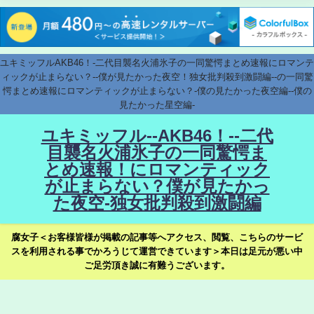
ユキミッフルAKB46！-二代目襲名火浦氷子の一同驚愕まとめ速報にロマンテ
ィックが止まらない？--僕が見たかった夜空！独女批判殺到激闘編--の一同驚
愕まとめ速報にロマンティックが止まらない？-僕の見たかった夜空編--僕の
見たかった星空編-
ユキミッフル--AKB46！--二代
目襲名火浦氷子の一同驚愕ま
とめ速報！にロマンティック
が止まらない？僕が見たかっ
た夜空-独女批判殺到激闘編
腐女子＜お客様皆様が掲載の記事等へアクセス、閲覧、こちらのサービ
スを利用される事でかろうじて運営できています＞本日は足元が悪い中
ご足労頂き誠に有難うございます。