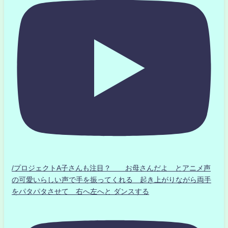
/プロジェクトA子さんも注目？ お母さんだよ とアニメ声
の可愛いらしい声で手を振ってくれる 起き上がりながら両手
をパタパタさせて 右へ左へと ダンスする