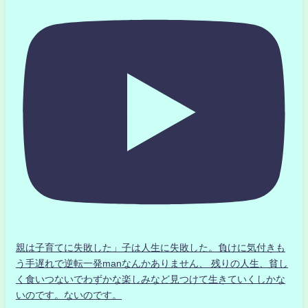
親は子育てに失敗した」子は人生に失敗した。負けに気付きも
う手遅れで逆転一発manなんかありません、 残りの人生、貧し
く食いつないでわずかな楽しみなど見つけて生きていくしかな
いのです。ないのです。