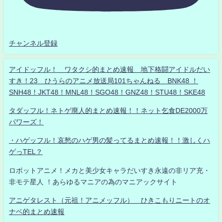
チャンネル登録
アイドッフル！ ワタクシ的まとめ速報 地下格闘アイドルだい
すき！23 ひうらのアニメ放送局101ちゃんねる BNK48 ！
SNH48！JKT48！MNL48！SGO48！GNZ48！STU48！SKE48
タダッフル！ネトゲ廃人的まとめ速報！！ネット乞食DE2000万
パワーズ！
・ハゲッフル！哀愁のハゲ男の髪ってるまとめ速報！！激しくハ
ゲっTEL？
ロボットアニメ！メカと美少女キャラだいすき永遠の非リア充・
非モテ星人 ！あらゆるマニアの為のマニアックサイト
アニゲタレスト（元祖！アニメッフル） ひきこもりニートのオ
ナベ的まとめ速報