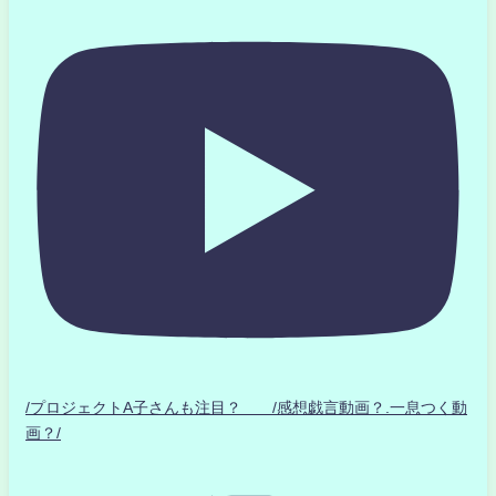
/プロジェクトA子さんも注目？ /感想戯言動画？.一息つく動
画？/