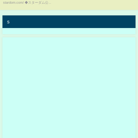
stardom.com/ ◆スターダム公...
り！-7.27札幌大会-
【STARDOM】
s