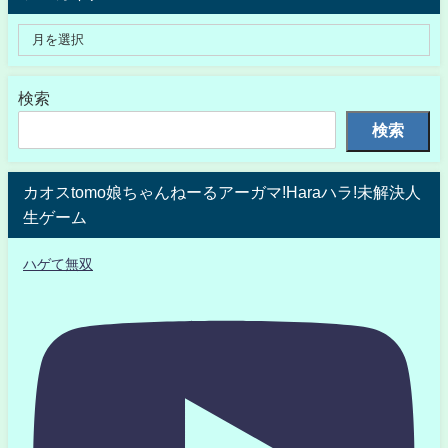
検索
検索
カオスtomo娘ちゃんねーるアーガマ!Haraハラ!未解決人
生ゲーム
ハゲて無双