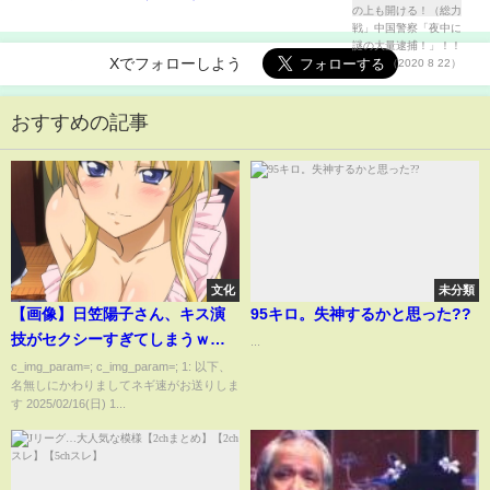
に謎の大量逮捕！」！！（2020 8 22）
Xでフォローしよう
おすすめの記事
文化
未分類
【画像】日笠陽子さん、キス演
95キロ。失神するかと思った??
技がセクシーすぎてしまうｗｗ
...
ｗｗｗｗｗｗ
c_img_param=; c_img_param=; 1: 以下、
名無しにかわりましてネギ速がお送りしま
す 2025/02/16(日) 1...