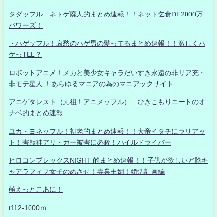
タダッフル！ネトゲ廃人的まとめ速報！！ネット乞食DE2000万
パワーズ！
・ハゲッフル！哀愁のハゲ男の髪ってるまとめ速報！！激しくハ
ゲっTEL？
ロボットアニメ！メカと美少女キャラだいすき永遠の非リア充・
非モテ星人 ！あらゆるマニアの為のマニアックサイト
アニゲタレスト（元祖！アニメッフル） ひきこもりニートのオ
ナベ的まとめ速報
ユカ・ヨネッフル！初老的まとめ速報！！大帝イタチにラリアッ
ト！害獣神アリ・ガー被害に必殺！パイルドライバー
ヒロコンプレックスNIGHT 的まとめ速報！！子供が欲しいど陰キ
ャアラフィフ女子のめざせ！専業主婦！婚活計画編
萌えっとこあに！
t112-1000ｍ