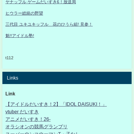
ヤナッフル ゲームだいすき6！放送局
ヒウラー総統の野望
三代目 ユキユキッフル 花のひうら組! 見参！
魁!!アイドル塾!
t112
Links
Link
【アイドルだいすき！2】「IDOL DAISUKI！」
vtuber だいすき
アニメだいすき！26-
オラシオンの競馬グランプリ
スーパーウンコウーマンT・子なし