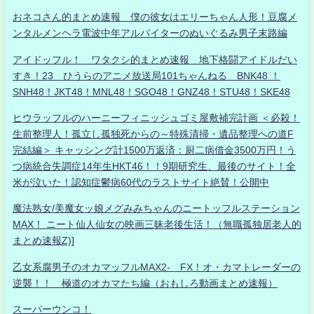
おネコさん的まとめ速報 僕の彼女はエリーちゃん人形！豆腐メ
ンタルメンヘラ電波中年アルバイターのぬいぐるみ男子末路編
アイドッフル！ ワタクシ的まとめ速報 地下格闘アイドルだい
すき！23 ひうらのアニメ放送局101ちゃんねる BNK48 ！
SNH48！JKT48！MNL48！SGO48！GNZ48！STU48！SKE48
ヒウラッフルのハーニーフィニッシュゴミ屋敷補完計画 ＜必殺！
生前整理人！孤立し孤独死からの～特殊清掃・遺品整理への道F
完結編＞ キャッシング計1500万返済：厨二病借金3500万円！う
つ病統合失調症14年生HKT46！！9期研究生、最後のサイト！全
米が泣いた！認知症鬱病60代のラストサイト絶賛！公開中
魔法熟女/美魔女ッ娘メグみみちゃんのニートッフルステーション
MAX！ ニート仙人仙女の映画三昧老後生活！（無職孤独居老人的
まとめ速報Z)]
乙女系腐男子のオカマッフルMAX2- FX！オ・カマトレーダーの
逆襲！！ 極道のオカマたち編（おもしろ動画まとめ速報）
スーパーウンコ！