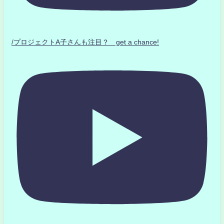
/プロジェクトA子さんも注目？ get a chance!