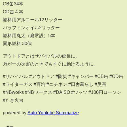
CB缶34本
OD缶４本
燃料用アルコール12リッター
パラフィンオイル2リッター
燃料用丸太（庭常設）5本
固形燃料 30個
アウトドアとはサバイバルの延長に。
万が一の災害のときでもすぐに動けるように。
#サバイバル #アウトドア #防災 #キャンパー #CB缶 #OD缶
#ライターガス #百均 #ニチネン #田舎暮らし #災害
#NBworks #NBワークス #DAISO #ワッツ #100円ローソン
#たき火台
powered by
Auto Youtube Summarize