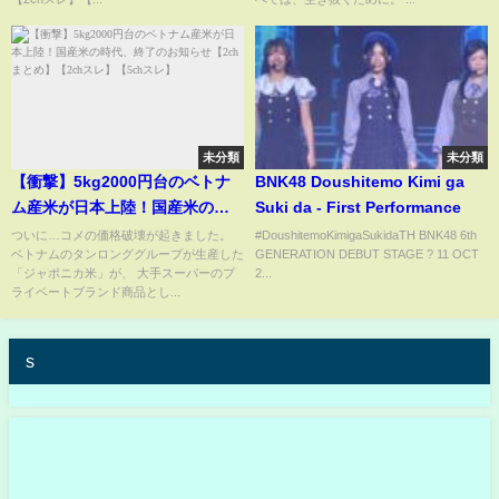
未分類
未分類
【衝撃】5kg2000円台のベトナ
BNK48 Doushitemo Kimi ga
ム産米が日本上陸！国産米の時
Suki da - First Performance
代、終了のお知らせ【2chまと
ついに…コメの価格破壊が起きました。
#DoushitemoKimigaSukidaTH BNK48 6th
ベトナムのタンロンググループが生産した
GENERATION DEBUT STAGE ?️ 11 OCT
め】【2chスレ】【5chスレ】
「ジャポニカ米」が、 大手スーパーのプ
2...
ライベートブランド商品とし...
s