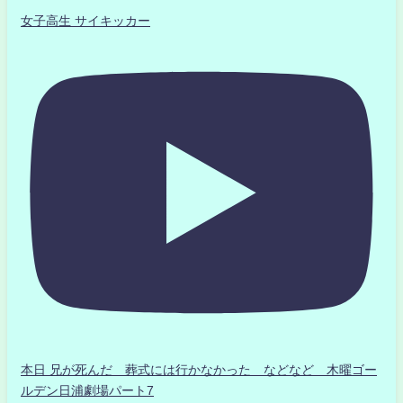
女子高生 サイキッカー
本日 兄が死んだ 葬式には行かなかった などなど 木曜ゴー
ルデン日浦劇場パート7