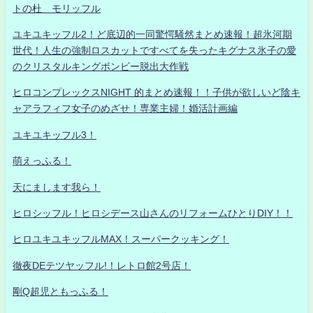
トの杜 モリッフル
ユキユキッフル2！ど底辺的一同驚愕騒然まとめ速報！超氷河期
世代！人生の強制ロスカットですべてを失ったキグナス氷子の愛
のクリスタルキングボンビー脱出大作戦
ヒロコンプレックスNIGHT 的まとめ速報！！子供が欲しいど陰キ
ャアラフィフ女子のめざせ！専業主婦！婚活計画編
ユキユキッフル3！
萌えっふる！
天にまします我ら！
ヒロシッフル！ヒロシデース山さんのリフォームひとりDIY！！
ヒロユキユキッフルMAX！スーパークッキング！
徹夜DEテツヤッフル!！レトロ館2号店！
剛Q超児ともっふる！