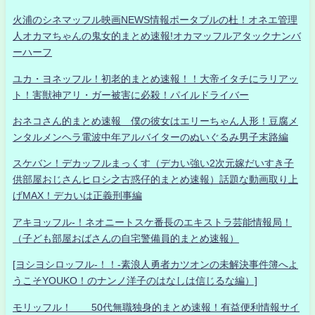
火浦のシネマッフル映画NEWS情報ポータブルの杜！オネエ管理
人オカマちゃんの鬼女的まとめ速報!オカマッフルアタックナンバ
ーハーフ
ユカ・ヨネッフル！初老的まとめ速報！！大帝イタチにラリアッ
ト！害獣神アリ・ガー被害に必殺！パイルドライバー
おネコさん的まとめ速報 僕の彼女はエリーちゃん人形！豆腐メ
ンタルメンヘラ電波中年アルバイターのぬいぐるみ男子末路編
スケバン！デカッフルまっくす（デカい強い2次元嫁だいすき子
供部屋おじさんヒロシ之古惑仔的まとめ速報）話題な動画取り上
げMAX！デカいは正義刑事編
アキヨッフル-！ネオニートスケ番長のエキストラ芸能情報局！
（子ども部屋おばさんの自宅警備員的まとめ速報）
[ヨシヨシロッフル-！！-素浪人勇者カツオンの未解決事件簿へよ
うこそYOUKO！のナンノ洋子のはなしは信じるな編）]
モリッフル！ 50代無職独身的まとめ速報！有益便利情報サイ