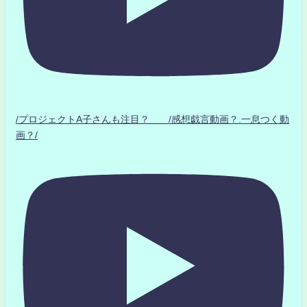
/プロジェクトA子さんも注目？ /感想戯言動画？.一息つく動
画？/