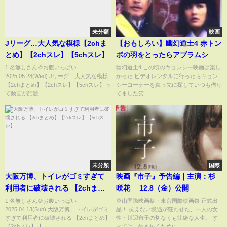
未分類
映画
Jリーグ…大人気な模様【2chま
【おもしろい】幽幻道士4 赤トン
とめ】【2chスレ】【5chスレ】
ボの羽をとったらアブラムシ
1:名無しさん＠お腹いっぱい
幽幻道士4 この頃のキョンシー映画は楽し
2025.05.28(Wed) Jリーグ…大人気な模様
かった ビデオレンタルに行ったらキョン
【2chまとめ】【2chスレ】【5chスレ】っ
シーコーナーを真っ先に探していつも借り
て動画が話題...
てました笑...
未分類
国際
大阪万博、トイレがゴミすぎて
映画『市子』予告編｜主演：杉
利用者に破壊される 【2chまと
咲花 12.8（金）公開
め】【2chスレ】【5chスレ】
1:名無しさん＠お腹いっぱい
釜山国際映画祭・東京国際映画祭 正式出
2025.04.13(Sun) 大阪万博、トイレがゴミ
品！ 抗えない境遇が狂わせた、一人の女
すぎて利用者に破壊される 【2chまとめ】
性・川辺市子の切なくも壮絶な人生。 す
【2chスレ】【...
べては、生き抜くために。 ...