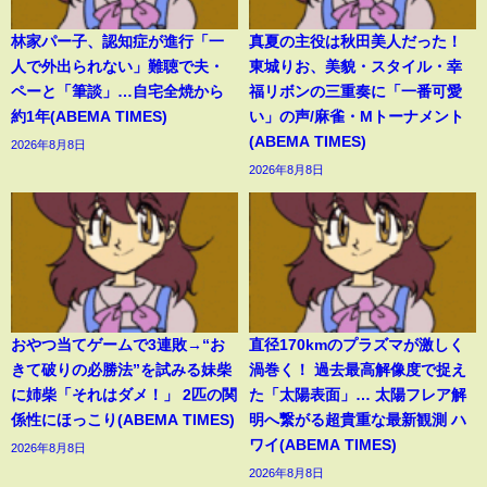
林家パー子、認知症が進行「一
真夏の主役は秋田美人だった！
人で外出られない」難聴で夫・
東城りお、美貌・スタイル・幸
ペーと「筆談」…自宅全焼から
福リボンの三重奏に「一番可愛
約1年(ABEMA TIMES)
い」の声/麻雀・Mトーナメント
(ABEMA TIMES)
2026年8月8日
2026年8月8日
おやつ当てゲームで3連敗→“お
直径170kmのプラズマが激しく
きて破りの必勝法”を試みる妹柴
渦巻く！ 過去最高解像度で捉え
に姉柴「それはダメ！」 2匹の関
た「太陽表面」… 太陽フレア解
係性にほっこり(ABEMA TIMES)
明へ繋がる超貴重な最新観測 ハ
ワイ(ABEMA TIMES)
2026年8月8日
2026年8月8日