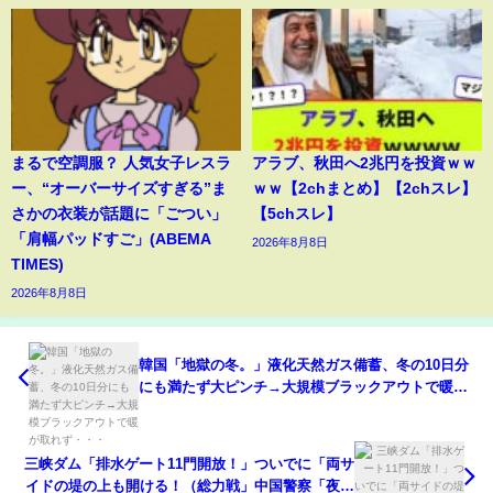
まるで空調服？ 人気女子レスラ
アラブ、秋田へ2兆円を投資ｗｗ
ー、“オーバーサイズすぎる”ま
ｗｗ【2chまとめ】【2chスレ】
さかの衣装が話題に「ごつい」
【5chスレ】
「肩幅パッドすご」(ABEMA
2026年8月8日
TIMES)
2026年8月8日
韓国「地獄の冬。」液化天然ガス備蓄、冬の10日分
にも満たず大ピンチ→大規模ブラックアウトで暖が
取れず・・・
三峡ダム「排水ゲート11門開放！」ついでに「両サ
イドの堤の上も開ける！（総力戦」中国警察「夜中