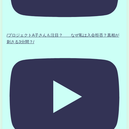
/プロジェクトA子さんも注目？ なぜ私は入会拒否？真相が
刺さる3分間？/