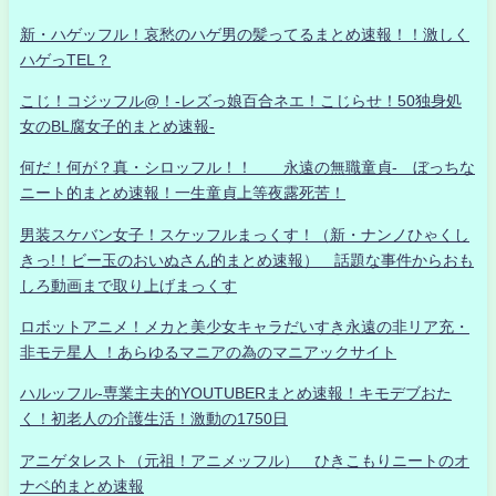
新・ハゲッフル！哀愁のハゲ男の髪ってるまとめ速報！！激しく
ハゲっTEL？
こじ！コジッフル@！-レズっ娘百合ネエ！こじらせ！50独身処
女のBL腐女子的まとめ速報-
何だ！何が？真・シロッフル！！ 永遠の無職童貞- ぼっちな
ニート的まとめ速報！一生童貞上等夜露死苦！
男装スケバン女子！スケッフルまっくす！（新・ナンノひゃくし
きっ!！ビー玉のおいぬさん的まとめ速報） 話題な事件からおも
しろ動画まで取り上げまっくす
ロボットアニメ！メカと美少女キャラだいすき永遠の非リア充・
非モテ星人 ！あらゆるマニアの為のマニアックサイト
ハルッフル-専業主夫的YOUTUBERまとめ速報！キモデブおた
く！初老人の介護生活！激動の1750日
アニゲタレスト（元祖！アニメッフル） ひきこもりニートのオ
ナベ的まとめ速報