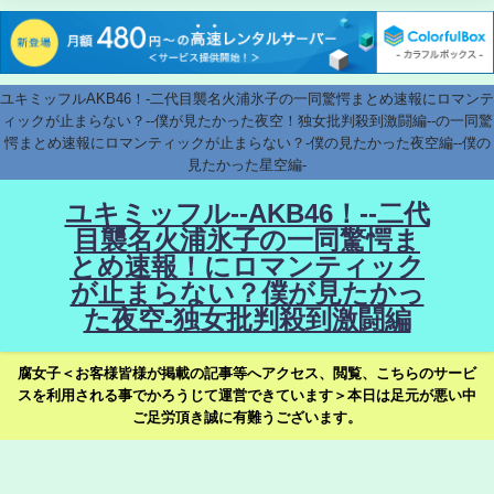
ユキミッフルAKB46！-二代目襲名火浦氷子の一同驚愕まとめ速報にロマンテ
ィックが止まらない？--僕が見たかった夜空！独女批判殺到激闘編--の一同驚
愕まとめ速報にロマンティックが止まらない？-僕の見たかった夜空編--僕の
見たかった星空編-
ユキミッフル--AKB46！--二代
目襲名火浦氷子の一同驚愕ま
とめ速報！にロマンティック
が止まらない？僕が見たかっ
た夜空-独女批判殺到激闘編
腐女子＜お客様皆様が掲載の記事等へアクセス、閲覧、こちらのサービ
スを利用される事でかろうじて運営できています＞本日は足元が悪い中
ご足労頂き誠に有難うございます。