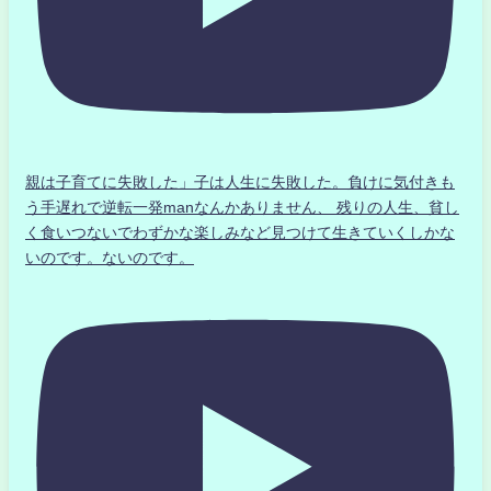
親は子育てに失敗した」子は人生に失敗した。負けに気付きも
う手遅れで逆転一発manなんかありません、 残りの人生、貧し
く食いつないでわずかな楽しみなど見つけて生きていくしかな
いのです。ないのです。