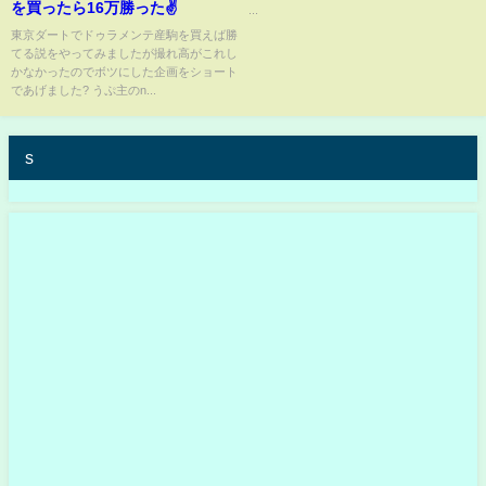
を買ったら16万勝った✌️
...
東京ダートでドゥラメンテ産駒を買えば勝
てる説をやってみましたが撮れ高がこれし
かなかったのでボツにした企画をショート
であげました? うぷ主のn...
s