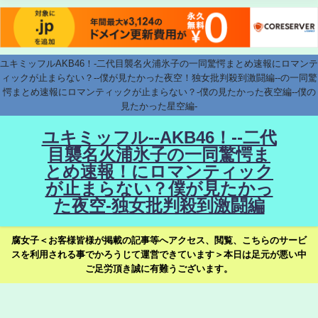
ユキミッフルAKB46！-二代目襲名火浦氷子の一同驚愕まとめ速報にロマンテ
ィックが止まらない？--僕が見たかった夜空！独女批判殺到激闘編--の一同驚
愕まとめ速報にロマンティックが止まらない？-僕の見たかった夜空編--僕の
見たかった星空編-
ユキミッフル--AKB46！--二代
目襲名火浦氷子の一同驚愕ま
とめ速報！にロマンティック
が止まらない？僕が見たかっ
た夜空-独女批判殺到激闘編
腐女子＜お客様皆様が掲載の記事等へアクセス、閲覧、こちらのサービ
スを利用される事でかろうじて運営できています＞本日は足元が悪い中
ご足労頂き誠に有難うございます。