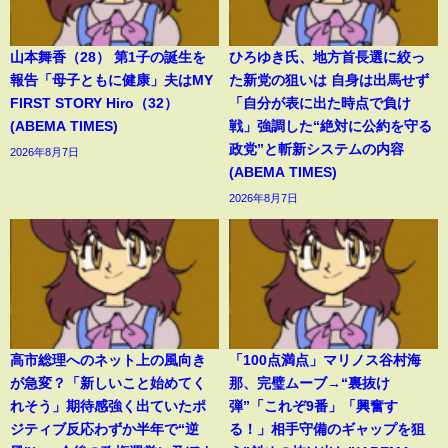
山本舞香（28） 第1子の誕生を
ひろゆき氏、地方首長選に絞っ
報告「母子ともに健康」夫はMY
た新党の狙いは 自身は出馬せず
FIRST STORY Hiro（32）
「自分が表に出た時点で負け
(ABEMA TIMES)
戦」強調した“絶対に公約を守る
政党”と斬新システムの内容
2026年8月7日
(ABEMA TIMES)
2026年8月7日
高市総理へのネット上の風向き
「100点満点」マリノス谷村海
が急変？「新しいこと始めてく
那、完璧ムーブ→“裏抜け
れそう」期待感強く出ていたポ
弾”「これぞ9番」「興奮す
ジティブ反応わずか半年で“逆
る！」相手守備のギャップを狙