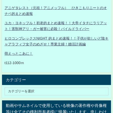
アニゲタレスト（元祖！アニメッフル） ひきこもりニートのオ
ナベ的まとめ速報
ユカ・ヨネッフル！初老的まとめ速報！！大帝イタチにラリアッ
ト！害獣神アリ・ガー被害に必殺！パイルドライバー
ヒロコンプレックスNIGHT 的まとめ速報！！子供が欲しいど陰キ
ャアラフィフ女子のめざせ！専業主婦！婚活計画編
萌えっとこあに！
t112-1000ｍ
カテゴリー
動画やサムネイルで使用している映像の著作権や肖像権
等は全てその権利所有者様に帰属いたします。申しわけ