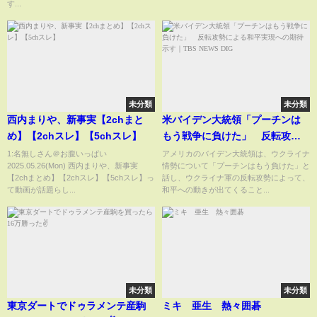
す...
未分類
未分類
西内まりや、新事実【2chまと
米バイデン大統領「プーチンは
め】【2chスレ】【5chスレ】
もう戦争に負けた」 反転攻勢
による和平実現への期待示す｜
1:名無しさん＠お腹いっぱい
アメリカのバイデン大統領は、ウクライナ
2025.05.26(Mon) 西内まりや、新事実
情勢について「プーチンはもう負けた」と
TBS NEWS DIG
【2chまとめ】【2chスレ】【5chスレ】っ
話し、ウクライナ軍の反転攻勢によって、
て動画が話題らし...
和平への動きが出てくること...
未分類
未分類
東京ダートでドゥラメンテ産駒
ミキ 亜生 熱々囲碁