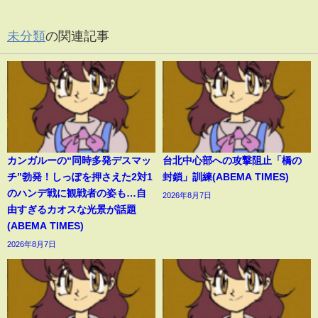
未分類
の関連記事
カンガルーの“同時多発デスマッ
台北中心部への攻撃阻止「橋の
チ”勃発！しっぽを押さえた2対1
封鎖」訓練(ABEMA TIMES)
のハンデ戦に観戦者の姿も…自
2026年8月7日
由すぎるカオスな光景が話題
(ABEMA TIMES)
2026年8月7日