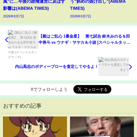
風”に…今後の政権運営に及ぼす
う”斜めの抜け出し”(ABEMA
影響は(ABEMA TIMES)
TIMES)
2026年8月7日
2026年8月7日
【殿はご乱心 1番金星】 第七試合 鈴木みのる＆田
中将斗 vs ウナギ・サヤカ＆小波 [スペシャルタッグ
マッチ]
内山高志のボディーブローを査定してやるよ！
Xでフォローしよう
おすすめの記事