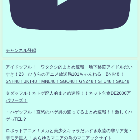
チャンネル登録
アイドッフル！ ワタクシ的まとめ速報 地下格闘アイドルだい
すき！23 ひうらのアニメ放送局101ちゃんねる BNK48 ！
SNH48！JKT48！MNL48！SGO48！GNZ48！STU48！SKE48
タダッフル！ネトゲ廃人的まとめ速報！！ネット乞食DE2000万
パワーズ！
・ハゲッフル！哀愁のハゲ男の髪ってるまとめ速報！！激しくハ
ゲっTEL？
ロボットアニメ！メカと美少女キャラだいすき永遠の非リア充・
非モテ星人 ！あらゆるマニアの為のマニアックサイト