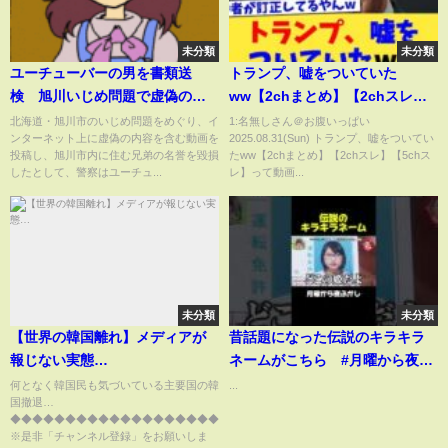
未分類
未分類
ユーチューバーの男を書類送
トランプ、嘘をついていた
検 旭川いじめ問題で虚偽の動
ww【2chまとめ】【2chスレ】
画投稿 「家族の人生が変わっ
【5chスレ】
北海道・旭川市のいじめ問題をめぐり、イ
1:名無しさん＠お腹いっぱい
ンターネット上に虚偽の内容を含む動画を
2025.08.31(Sun) トランプ、嘘をついてい
た」
投稿し、旭川市内に住む兄弟の名誉を毀損
たww【2chまとめ】【2chスレ】【5chス
したとして、警察はユーチュ...
レ】って動画...
未分類
未分類
【世界の韓国離れ】メディアが
昔話題になった伝説のキラキラ
報じない実態…
ネームがこちら #月曜から夜ふ
かし #マツコ #神回
何となく韓国民も気づいている主要国の韓
...
国撤退…
◆◆◆◆◆◆◆◆◆◆◆◆◆◆◆◆◆◆◆◆◆◆◆◆◆◆
※是非「チャンネル登録」をお願いしま