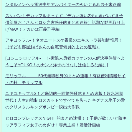
ンタルメンヘラ電波中年アルバイターのぬいぐるみ男子末路編
スケバン！デカッフルまっくす（デカい強い2次元嫁だいすき子
供部屋おじさんヒロシ之古惑仔的まとめ速報）話題な動画取り上
げMAX！デカいは正義刑事編
アキヨッフル-！ネオニートスケ番長のエキストラ芸能情報局！
（子ども部屋おばさんの自宅警備員的まとめ速報）
[ヨシヨシロッフル-！！-素浪人勇者カツオンの未解決事件簿へよ
うこそYOUKO！のナンノ洋子のはなしは信じるな編）]
モリッフル！ 50代無職独身的まとめ速報！有益便利情報サイ
トの杜 モリッフル
ユキユキッフル2！ど底辺的一同驚愕騒然まとめ速報！超氷河期
世代！人生の強制ロスカットですべてを失ったキグナス氷子の愛
のクリスタルキングボンビー脱出大作戦
ヒロコンプレックスNIGHT 的まとめ速報！！子供が欲しいど陰キ
ャアラフィフ女子のめざせ！専業主婦！婚活計画編