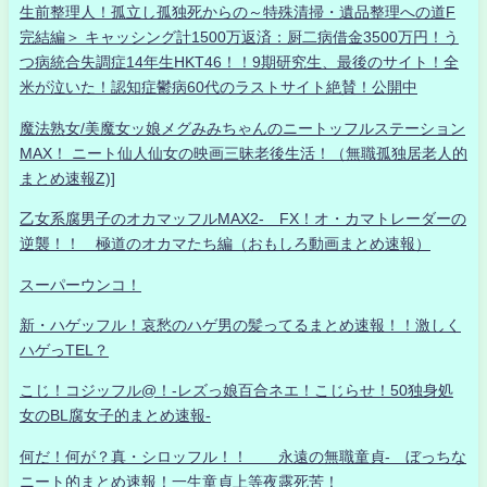
生前整理人！孤立し孤独死からの～特殊清掃・遺品整理への道F
完結編＞ キャッシング計1500万返済：厨二病借金3500万円！う
つ病統合失調症14年生HKT46！！9期研究生、最後のサイト！全
米が泣いた！認知症鬱病60代のラストサイト絶賛！公開中
魔法熟女/美魔女ッ娘メグみみちゃんのニートッフルステーション
MAX！ ニート仙人仙女の映画三昧老後生活！（無職孤独居老人的
まとめ速報Z)]
乙女系腐男子のオカマッフルMAX2- FX！オ・カマトレーダーの
逆襲！！ 極道のオカマたち編（おもしろ動画まとめ速報）
スーパーウンコ！
新・ハゲッフル！哀愁のハゲ男の髪ってるまとめ速報！！激しく
ハゲっTEL？
こじ！コジッフル@！-レズっ娘百合ネエ！こじらせ！50独身処
女のBL腐女子的まとめ速報-
何だ！何が？真・シロッフル！！ 永遠の無職童貞- ぼっちな
ニート的まとめ速報！一生童貞上等夜露死苦！