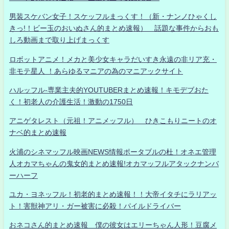
男装スケバン女子！スケッフルまっくす！（新・ナンノひゃくし
きっ!！ビー玉のおいぬさん的まとめ速報） 話題な事件からおも
しろ動画まで取り上げまっくす
ロボットアニメ！メカと美少女キャラだいすき永遠の非リア充・
非モテ星人 ！あらゆるマニアの為のマニアックサイト
ハルッフル-専業主夫的YOUTUBERまとめ速報！キモデブおた
く！初老人の介護生活！激動の1750日
アニゲタレスト（元祖！アニメッフル） ひきこもりニートのオ
ナベ的まとめ速報
火浦のシネマッフル映画NEWS情報ポータブルの杜！オネエ管理
人オカマちゃんの鬼女的まとめ速報!オカマッフルアタックナンバ
ーハーフ
ユカ・ヨネッフル！初老的まとめ速報！！大帝イタチにラリアッ
ト！害獣神アリ・ガー被害に必殺！パイルドライバー
おネコさん的まとめ速報 僕の彼女はエリーちゃん人形！豆腐メ