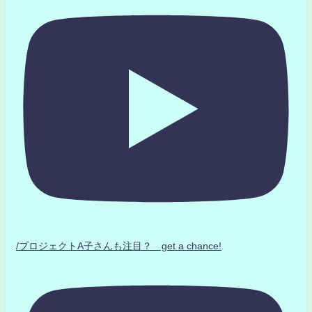
/プロジェクトA子さんも注目？ get a chance!