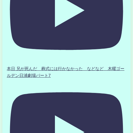
本日 兄が死んだ 葬式には行かなかった などなど 木曜ゴー
ルデン日浦劇場パート7