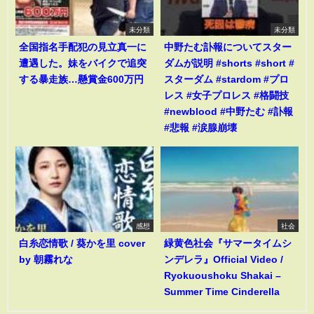
未分類
未分類
全国指名手配犯の見立真一に
中野たむ訃報についてスター
遭遇した。妹をバイクで追突
ダムが説明 #shorts #short #
する暴走族…懸賞金600万円
スターダム #stardom #プロ
レス #女子プロレス #格闘技
#newblood #中野たむ #訃報
#悲報 #涙腺崩壊
感想
社会
白糸恋情歌 / 葵かを里 cover
緑黄色社会『サマータイムシ
by 朝霧れな
ンデレラ』Official Video /
Ryokuoushoku Shakai –
Summer Time Cinderella