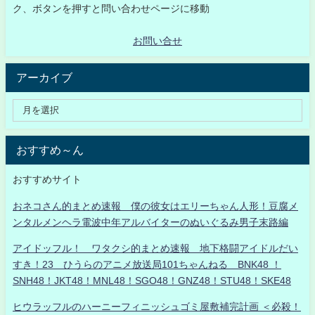
ク、ボタンを押すと問い合わせページに移動
お問い合せ
アーカイブ
おすすめ～ん
おすすめサイト
おネコさん的まとめ速報 僕の彼女はエリーちゃん人形！豆腐メ
ンタルメンヘラ電波中年アルバイターのぬいぐるみ男子末路編
アイドッフル！ ワタクシ的まとめ速報 地下格闘アイドルだい
すき！23 ひうらのアニメ放送局101ちゃんねる BNK48 ！
SNH48！JKT48！MNL48！SGO48！GNZ48！STU48！SKE48
ヒウラッフルのハーニーフィニッシュゴミ屋敷補完計画 ＜必殺！