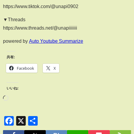
https://www.tiktok.com/@unapi0902
▼Threads
https://www.threads.net/@unapiiiiiii
powered by
Auto Youtube Summarize
共有:
Facebook
X
いいね:
Facebook
X
共
有