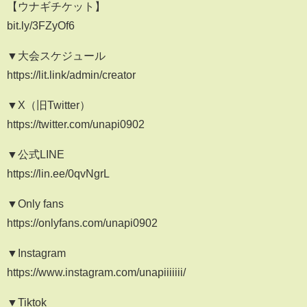
【ウナギチケット】
bit.ly/3FZyOf6
▼大会スケジュール
https://lit.link/admin/creator
▼X（旧Twitter）
https://twitter.com/unapi0902
▼公式LINE
https://lin.ee/0qvNgrL
▼Only fans
https://onlyfans.com/unapi0902
▼Instagram
https://www.instagram.com/unapiiiiiii/
▼Tiktok