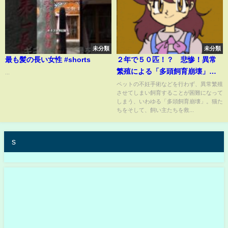
未分類
未分類
最も髪の長い女性 #shorts
２年で５０匹！？ 悲惨！異常
繁殖による「多頭飼育崩壊」の
...
現場 猫たちと飼い主を支える
ペットの不妊手術などを行わず、異常繁殖
させてしまい飼育することが困難になって
救いの手
しまう、いわゆる「多頭飼育崩壊」。猫た
ちをそして、飼い主たちを救...
s