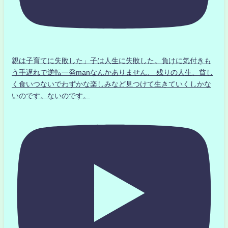
親は子育てに失敗した」子は人生に失敗した。負けに気付きも
う手遅れで逆転一発manなんかありません、 残りの人生、貧し
く食いつないでわずかな楽しみなど見つけて生きていくしかな
いのです。ないのです。