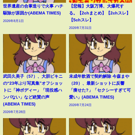
世界遺産の合掌造りで火事 ハチ
【悲報】大阪万博、大爆死す
駆除が原因か(ABEMA TIMES)
る。【2chまとめ】【2chスレ】
【5chスレ】
2026年8月1日
2026年7月31日
武田久美子（57）、大胆ビキニ
未成年飲酒で契約解除 今森まや
の“23年ぶり写真集”オフショッ
（20）、最新ショットに反響
トに「神ボディー」「現役感ハ
「痩せた?」「セクシーすぎて可
ンパない」など絶賛の声
愛い」(ABEMA TIMES)
(ABEMA TIMES)
2026年7月24日
2026年7月28日