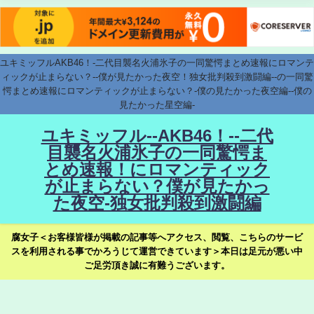
ユキミッフルAKB46！-二代目襲名火浦氷子の一同驚愕まとめ速報にロマンテ
ィックが止まらない？--僕が見たかった夜空！独女批判殺到激闘編--の一同驚
愕まとめ速報にロマンティックが止まらない？-僕の見たかった夜空編--僕の
見たかった星空編-
ユキミッフル--AKB46！--二代
目襲名火浦氷子の一同驚愕ま
とめ速報！にロマンティック
が止まらない？僕が見たかっ
た夜空-独女批判殺到激闘編
腐女子＜お客様皆様が掲載の記事等へアクセス、閲覧、こちらのサービ
スを利用される事でかろうじて運営できています＞本日は足元が悪い中
ご足労頂き誠に有難うございます。