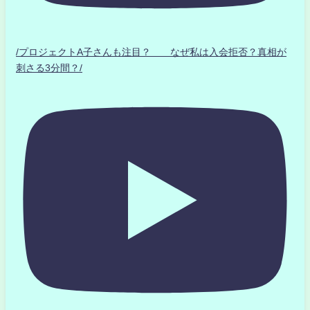
/プロジェクトA子さんも注目？ なぜ私は入会拒否？真相が
刺さる3分間？/