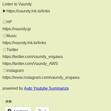
Listen to Vaundy
▶︎https://vaundy.lnk.to/links
◇HP
https://vaundy.jp
◇Music
https://vaundy.lnk.to/links
◇Twitter
https://twitter.com/vaundy_engawa
https://twitter.com/Vaundy_AWS
◇instagram
https://www.instagram.com/vaundy_engawa
powered by
Auto Youtube Summarize
共有:
Facebook
X