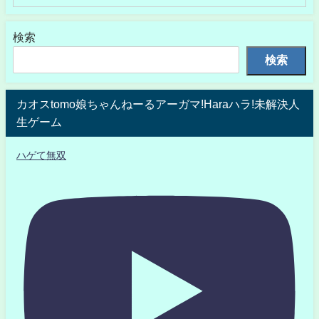
検索
検索
カオスtomo娘ちゃんねーるアーガマ!Haraハラ!未解決人
生ゲーム
ハゲて無双