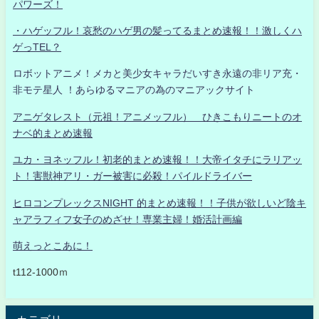
パワーズ！
・ハゲッフル！哀愁のハゲ男の髪ってるまとめ速報！！激しくハ
ゲっTEL？
ロボットアニメ！メカと美少女キャラだいすき永遠の非リア充・
非モテ星人 ！あらゆるマニアの為のマニアックサイト
アニゲタレスト（元祖！アニメッフル） ひきこもりニートのオ
ナベ的まとめ速報
ユカ・ヨネッフル！初老的まとめ速報！！大帝イタチにラリアッ
ト！害獣神アリ・ガー被害に必殺！パイルドライバー
ヒロコンプレックスNIGHT 的まとめ速報！！子供が欲しいど陰キ
ャアラフィフ女子のめざせ！専業主婦！婚活計画編
萌えっとこあに！
t112-1000ｍ