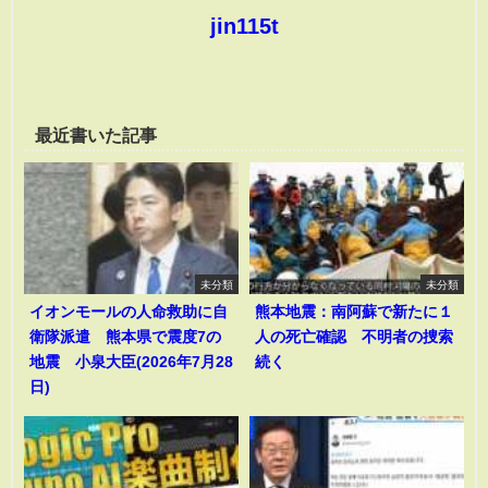
jin115t
最近書いた記事
未分類
未分類
イオンモールの人命救助に自
熊本地震：南阿蘇で新たに１
衛隊派遣 熊本県で震度7の
人の死亡確認 不明者の捜索
地震 小泉大臣(2026年7月28
続く
日)