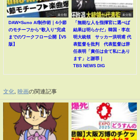
未分類
未分類
DAW×Suno AI制作術｜4小節
「無能な人を指揮官に選べば
のモチーフから“歌入り”完成
結果は明らかだ」韓国・李在
までのワークフロー公開【V5
明大統領 サッカー洪明甫 代
版】
表監督を批判 代表監督は辞
任表明「責任は全て私にあり
ます」と謝罪｜
TBS NEWS DIG
文化
,
映画
の関連記事