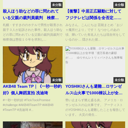
未分類
未分類
殺人ほう助などの罪に問われて
【衝撃】中居正広騒動に対して
いる父親の裁判員裁判 検察側
フジテレビは関係を全否定…被
は懲役10年を求刑 すすきのホ
害者の女子アナがオムツ生活を
札幌・すすきののホテルで男性が殺害され
みなさん、こんにちは 芸能まとめ「おジ
親子３人が起訴された事件。殺人ほう助な
ャ魔所だより」です！ なつかしのあの
テル殺人
送る現在に驚きを隠せない！示
どの罪に問われている父親の裁判員裁判で
頃、輝いていた有名人たちは現在何をして
談金9,000万円を払ってなかった
検察側は懲役１０年を求刑し...
いるのか.... 隠された彼...
真相…炎上続きのテレビ局のク
ズすぎる行為に言葉を失う！
未分類
未分類
AKB48 Team TP｜《一秒一秒約
YOSHIKIさんも避難…ロサンゼ
好》個人舞蹈直拍 冼迪琦
ルス山火事で1000棟以上が全半
壊「億万長者の豪邸が…」 ゆ
#一秒一秒約好 #TickTockPromise
勢い止まらず燃え盛る炎。 アメリカ・ロ
#challenge #AKB48TeamTP #AKB48
サンゼルスの山火事です。 アーティスト
りやんレトリィバァさんも無事
#TeamTP #冼迪琦 #...
のYOSHIKIさんも避難したことを報告して
報告
います。 火災の発生...