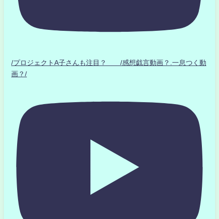
/プロジェクトA子さんも注目？ /感想戯言動画？.一息つく動
画？/