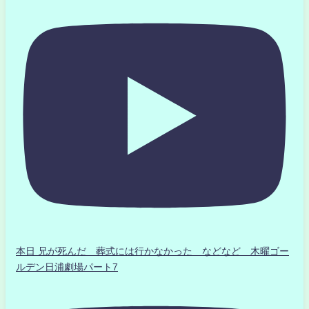
本日 兄が死んだ 葬式には行かなかった などなど 木曜ゴー
ルデン日浦劇場パート7