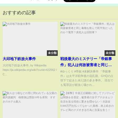
おすすめの記事
未分類
未分類
大邱地下鉄放火事件
戦後最大のミステリー「帝銀事
件」犯人は何故被害者と同じ毒
大邱地下鉄放火事件, by Wikipedia
https://ja.wikipedia.org/wiki?curid=422562 /
物を飲んで死平気だったのか？
#ゆっくり #帝銀 #未解決事件 『帝銀事
C...
件』は太平洋戦争後の混乱期、GHQの占
冤罪？真犯人は旧陸軍？
領下で起きた未だ謎の多き事件。 現在で
も冤罪説が根強く囁かれ...