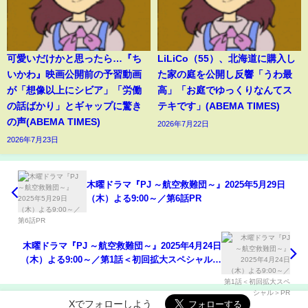
可愛いだけかと思ったら…『ち
LiLiCo（55）、北海道に購入し
いかわ』映画公開前の予習動画
た家の庭を公開し反響「うわ最
が「想像以上にシビア」「労働
高」「お庭でゆっくりなんてス
の話ばかり」とギャップに驚き
テキです」(ABEMA TIMES)
の声(ABEMA TIMES)
2026年7月22日
2026年7月23日
木曜ドラマ『PJ ～航空救難団～』2025年5月29日
（木）よる9:00～／第6話PR
木曜ドラマ『PJ ～航空救難団～』2025年4月24日
（木）よる9:00～／第1話＜初回拡大スペシャル＞
PR
Xでフォローしよう