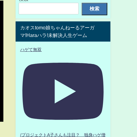
検索
カオスtomo娘ちゃんねーるアーガ
マ!Haraハラ!未解決人生ゲーム
ハゲて無双
/プロジェクトA子さんも注目？ 独身ハゲ僧