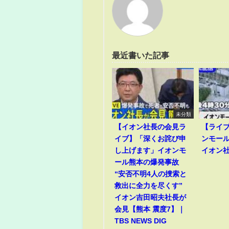
最近書いた記事
未分類
【イオン社長の会見ラ
【ライ
イブ】「深くお詫び申
ンモー
し上げます」イオンモ
イオン
ール熊本の爆発事故
“安否不明4人の捜索と
救出に全力を尽くす”
イオン吉田昭夫社長が
会見【熊本 震度7】｜
TBS NEWS DIG