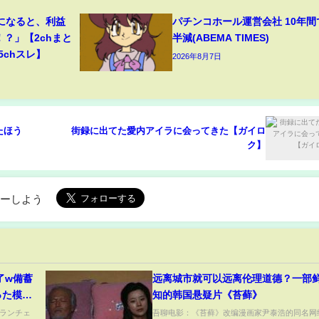
になると、利益
パチンコホール運営会社 10年間
！？」【2chまと
半減(ABEMA TIMES)
5chスレ】
2026年8月7日
たほう
街録に出てた愛内アイラに会ってきた【ガイロ
ク】
ローしよう
了w備蓄
远离城市就可以远离伦理道德？一部
った模様
知的韩国悬疑片《苔藓》
ランチェ
吾聊电影：《苔藓》改编漫画家尹泰浩的同名网