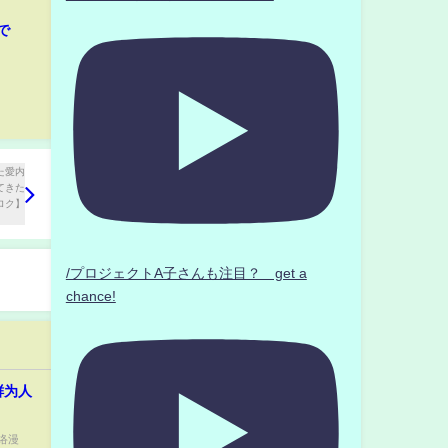
で
/プロジェクトA子さんも注目？ get a
chance!
鲜为人
络漫