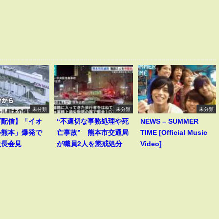
未分類
未分類
未分類
ブ配信】「イオ
“不適切な事務処理や死
NEWS – SUMMER
ル熊本」爆発で
亡事故” 熊本市交通局
TIME [Official Music
社長会見
が職員2人を懲戒処分
Video]