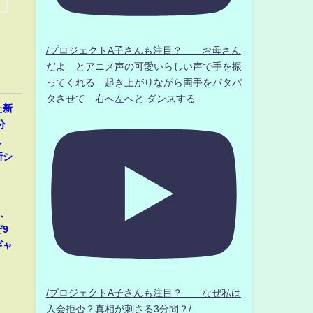
/プロジェクトA子さんも注目？ お母さん
だよ とアニメ声の可愛いらしい声で手を振
ってくれる 起き上がりながら両手をパタパ
タさせて 右へ左へと ダンスする
た新
分
し
新シ
那、
9
ギャ
/プロジェクトA子さんも注目？ なぜ私は
入会拒否？真相が刺さる3分間？/