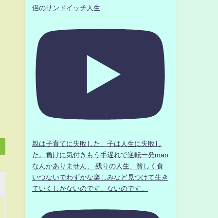
侶のサンドイッチ人生
親は子育てに失敗した」子は人生に失敗し
た。負けに気付きもう手遅れで逆転一発man
なんかありません、 残りの人生、貧しく食
いつないでわずかな楽しみなど見つけて生き
ていくしかないのです。ないのです。