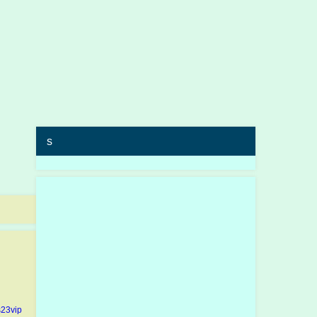
s
23vip