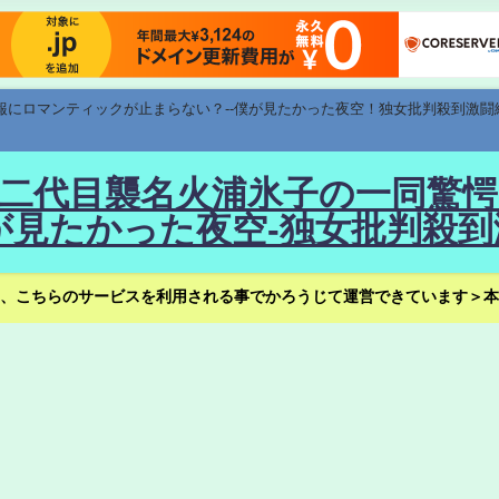
速報にロマンティックが止まらない？--僕が見たかった夜空！独女批判殺到激闘
！--二代目襲名火浦氷子の一同
見たかった夜空-独女批判殺到
、こちらのサービスを利用される事でかろうじて運営できています＞本