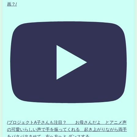
画？/
/プロジェクトA子さんも注目？ お母さんだよ とアニメ声
の可愛いらしい声で手を振ってくれる 起き上がりながら両手
をパタパタさせて 右へ左へと ダンスする