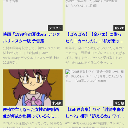
デジタル
金バエ
映画『1999年の夏休み』デジタ
【ぱるぱる】【金バエ】に贈っ
ルリマスター版 予告篇
たミニカーなのに…"私が乗った
ら潰れた""法的措置も"「ひどい
公開30周年を記念して、初のデジタル素
昨年末、金バエが欲しがっていたく車のミ
材上映決定！ ［上映情報］ 30th
ニカーを、野田経由でプレゼントしたぱる
よ!!」1月8日
Anniversary デジタルリマスター版 上映
ぱる。年をまたいでやっと受け取られた
2018年7...
が、金バエに届く前にクラッシ...
未分類
未分類
便秘で亡くなった女性の解剖画
【2ch迷言集】ワイ「誹謗中傷楽
像が何故か出回っているらしい...
し〜?」相手「訴えるわ」ワイ
【都市伝説】
「どうせ脅しなんだよなぁ…」
※コメント返信がバグっていて、関係のな
#2ch #2ちゃんねる #2ch面白いスレ #ゆっ