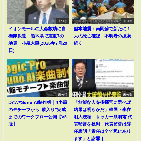
未分類
未分類
イオンモールの人命救助に自
熊本地震：南阿蘇で新たに１
衛隊派遣 熊本県で震度7の
人の死亡確認 不明者の捜索
地震 小泉大臣(2026年7月28
続く
日)
未分類
未分類
DAW×Suno AI制作術｜4小節
「無能な人を指揮官に選べば
のモチーフから“歌入り”完成
結果は明らかだ」韓国・李在
までのワークフロー公開【V5
明大統領 サッカー洪明甫 代
版】
表監督を批判 代表監督は辞
任表明「責任は全て私にあり
ます」と謝罪｜