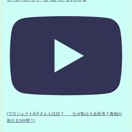
/プロジェクトA子さんも注目？ なぜ私は入会拒否？真相が
刺さる3分間？/