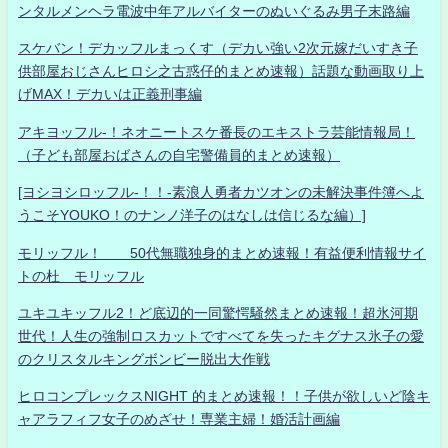
ンタルメンヘラ電波中年アルバイターのぬいぐるみ男子末路編
スケバン！デカッフルまっくす（デカい強い2次元嫁だいすき子
供部屋おじさんヒロシ之古惑仔的まとめ速報）話題な動画取り上
げMAX！デカいは正義刑事編
アキヨッフル-！ネオニートスケ番長のエキストラ芸能情報局！
（子ども部屋おばさんの自宅警備員的まとめ速報）
[ヨシヨシロッフル-！！-素浪人勇者カツオンの未解決事件簿へよ
うこそYOUKO！のナンノ洋子のはなしは信じるな編）]
モリッフル！ 50代無職独身的まとめ速報！有益便利情報サイ
トの杜 モリッフル
ユキユキッフル2！ど底辺的一同驚愕騒然まとめ速報！超氷河期
世代！人生の強制ロスカットですべてを失ったキグナス氷子の愛
のクリスタルキングボンビー脱出大作戦
ヒロコンプレックスNIGHT 的まとめ速報！！子供が欲しいど陰キ
ャアラフィフ女子のめざせ！専業主婦！婚活計画編