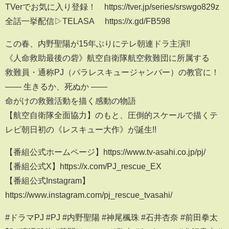
TVerでお気に入り登録！ https://tver.jp/series/srswgo829z
全話一挙配信▷TELASA https://x.gd/FB598
この春、内野聖陽が15年ぶりにテレ朝連ドラ主演!!
《人命救助最後の砦》航空自衛隊航空救難団に所属する
救難員・通称PJ（パラレスキュージャンパー）の教官に！
―― 生きるか、死ぬか ――
命がけの救難活動を描く感動の物語
【航空自衛隊全面協力】のもと、圧倒的スケールで描くテ
レビ朝日初の《レスキュー大作》が誕生!!
【番組公式ホームページ】https://www.tv-asahi.co.jp/pj/
【番組公式X】https://x.com/PJ_rescue_EX
【番組公式Instagram】
https://www.instagram.com/pj_rescue_tvasahi/
#ドラマPJ #PJ #内野聖陽 #神尾楓珠 #石井杏奈 #前田拳太