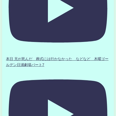
本日 兄が死んだ 葬式には行かなかった などなど 木曜ゴー
ルデン日浦劇場パート7