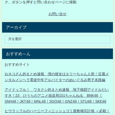
ク、ボタンを押すと問い合わせページに移動
お問い合せ
アーカイブ
おすすめ～ん
おすすめサイト
おネコさん的まとめ速報 僕の彼女はエリーちゃん人形！豆腐メ
ンタルメンヘラ電波中年アルバイターのぬいぐるみ男子末路編
アイドッフル！ ワタクシ的まとめ速報 地下格闘アイドルだい
すき！23 ひうらのアニメ放送局101ちゃんねる BNK48 ！
SNH48！JKT48！MNL48！SGO48！GNZ48！STU48！SKE48
ヒウラッフルのハーニーフィニッシュゴミ屋敷補完計画 ＜必殺！