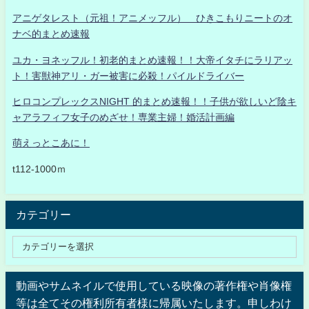
アニゲタレスト（元祖！アニメッフル） ひきこもりニートのオ
ナベ的まとめ速報
ユカ・ヨネッフル！初老的まとめ速報！！大帝イタチにラリアッ
ト！害獣神アリ・ガー被害に必殺！パイルドライバー
ヒロコンプレックスNIGHT 的まとめ速報！！子供が欲しいど陰キ
ャアラフィフ女子のめざせ！専業主婦！婚活計画編
萌えっとこあに！
t112-1000ｍ
カテゴリー
動画やサムネイルで使用している映像の著作権や肖像権
等は全てその権利所有者様に帰属いたします。申しわけ