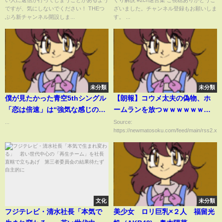
い人に返信が行ってしまうことがあるよう
くり解説 #2ch迷言集 ご視聴ありがとうご
【2ch面白いスレ】#shorts
ですが、気にしないでください！ THEつ
ざいました。チャンネル登録もお願いしま
ぶろ新チャンネル開設しま...
す。 ...
未分類
未分類
僕が見たかった青空5thシングル
【朗報】コウメ太夫の偽物、ホ
「恋は倍速」は“強気な感じの女
ームランを放つｗｗｗｗｗｗ
性目線”「新しいイケイケな僕青
ｗ
...
Source:
https://newmatosoku.com/feed/main/rss2.xml.
をお見せできたら」
文化
未分類
フジテレビ・清水社長「本気で
美少女 ロリ巨乳×２人 福留光