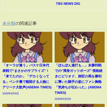
TBS NEWS DIG
未分類
の関連記事
「オーラが違う」バスケ日本代
「ぽんぽん連打も…」未勝利戦
表戦で“まさかのサプライズ”！
での“渾身ガッツポーズ” 惜敗続
「来てたのか」「デカくなって
きにピリオド、師匠の馬を勝利
る」ベンチ裏で観戦する人物に
に導いた騎手の姿にファン胸熱
アリーナ大歓声(ABEMA TIMES)
「気持ちが伝わった」(ABEMA
TIMES)
2026年8月9日
2026年8月9日