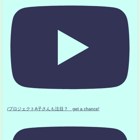
/プロジェクトA子さんも注目？ get a chance!