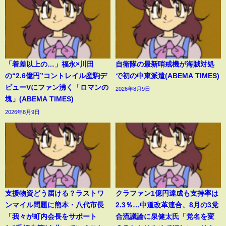
「着差以上の…」福永×川田
自衛隊の最新哨戒機が海賊対処
の“2.6億円”コントレイル産駒デ
で初の中東派遣(ABEMA TIMES)
ビューVにファン沸く「ロマンの
2026年8月9日
塊」(ABEMA TIMES)
2026年8月9日
支援物資どう届ける？ラストワ
クラファン1億円達成も支持率は
ンマイル問題に熊本・八代市長
2.3％…中道改革連合、8月の3党
「我々が町内会長をサポート
合流議論に泉健太氏「党名を変