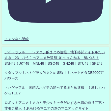
チャンネル登録
アイドッフル！ ワタクシ的まとめ速報 地下格闘アイドルだい
すき！23 ひうらのアニメ放送局101ちゃんねる BNK48 ！
SNH48！JKT48！MNL48！SGO48！GNZ48！STU48！SKE48
タダッフル！ネトゲ廃人的まとめ速報！！ネット乞食DE2000万
パワーズ！
・ハゲッフル！哀愁のハゲ男の髪ってるまとめ速報！！激しくハ
ゲっTEL？
ロボットアニメ！メカと美少女キャラだいすき永遠の非リア充・
非モテ星人 ！あらゆるマニアの為のマニアックサイト