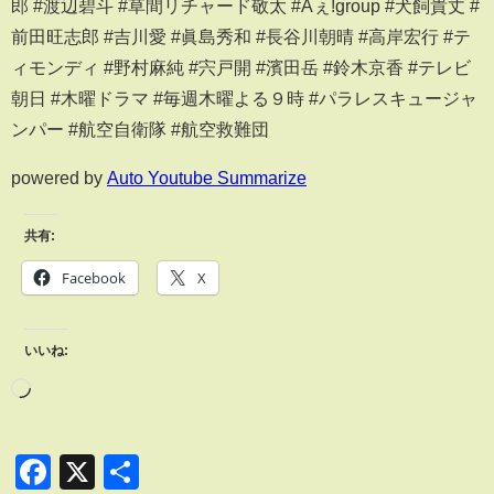
郎 #渡辺碧斗 #草間リチャード敬太 #Aぇǃgroup #犬飼貴丈 #
前田旺志郎 #吉川愛 #眞島秀和 #長谷川朝晴 #高岸宏行 #テ
ィモンディ #野村麻純 #宍戸開 #濱田岳 #鈴木京香 #テレビ
朝日 #木曜ドラマ #毎週木曜よる９時 #パラレスキュージャ
ンパー #航空自衛隊 #航空救難団
powered by
Auto Youtube Summarize
共有:
Facebook
X
いいね:
Facebook
X
共