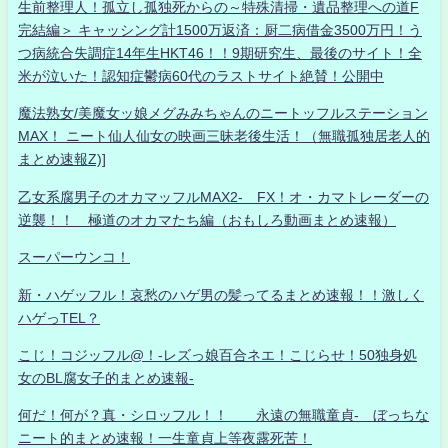
生前整理人！孤立し孤独死からの～特殊清掃・遺品整理への道F
完結編＞ キャッシング計1500万返済：厨二病借金3500万円！う
つ病統合失調症14年生HKT46！！9期研究生、最後のサイト！全
米が泣いた！認知症鬱病60代のラストサイト絶賛！公開中
魔法熟女/美魔女ッ娘メグみみちゃんのニートッフルステーション
MAX！ ニート仙人仙女の映画三昧老後生活！（無職孤独居老人的
まとめ速報Z)]
乙女系腐男子のオカマッフルMAX2- FX！オ・カマトレーダーの
逆襲！！ 極道のオカマたち編（おもしろ動画まとめ速報）
スーパーウンコ！
新・ハゲッフル！哀愁のハゲ男の髪ってるまとめ速報！！激しく
ハゲっTEL？
こじ！コジッフル@！-レズっ娘百合ネエ！こじらせ！50独身処
女のBL腐女子的まとめ速報-
何だ！何が？真・シロッフル！！ 永遠の無職童貞- ぼっちな
ニート的まとめ速報！一生童貞上等夜露死苦！