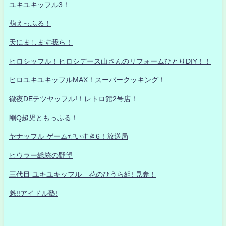
ユキユキッフル3！
萌えっふる！
天にまします我ら！
ヒロシッフル！ヒロシデース山さんのリフォームひとりDIY！！
ヒロユキユキッフルMAX！スーパークッキング！
徹夜DEテツヤッフル!！レトロ館2号店！
剛Q超児ともっふる！
ヤナッフル ゲームだいすき6！放送局
ヒウラー総統の野望
三代目 ユキユキッフル 花のひうら組! 見参！
魁!!アイドル塾!