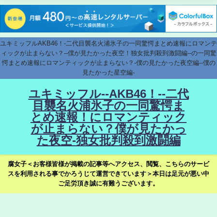
ユキミッフルAKB46！-二代目襲名火浦氷子の一同驚愕まとめ速報にロマンテ
ィックが止まらない？--僕が見たかった夜空！独女批判殺到激闘編--の一同驚
愕まとめ速報にロマンティックが止まらない？-僕の見たかった夜空編--僕の
見たかった星空編-
ユキミッフル--AKB46！--二代
目襲名火浦氷子の一同驚愕ま
とめ速報！にロマンティック
が止まらない？僕が見たかっ
た夜空-独女批判殺到激闘編
腐女子＜お客様皆様が掲載の記事等へアクセス、閲覧、こちらのサービ
スを利用される事でかろうじて運営できています＞本日は足元が悪い中
ご足労頂き誠に有難うございます。