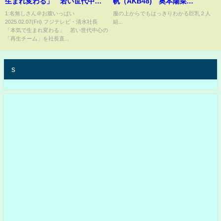
生まれ変わる」 若い世代中心
帆（AKB48) 奥本陽菜
の「再生チーム」を社長直轄で
（AKB48)
1:名無しさん＠お腹いっぱい
服の上からでもはっきりわかる巨乳２人
2025.02.07(Fri) フジテレビ・清水社長
組...
立ちあげ 第三者委員会の結果
「本気で生まれ変わる」 若い世代中心の
待たず自主的に
「再生チーム」を社長直...
s