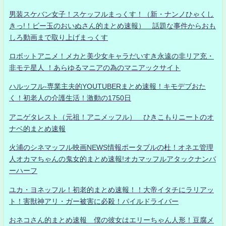
男装スケバン女子！スケッフルまっくす！（新・ナンノひゃくし
きっ!！ビー玉のおいぬさん的まとめ速報） 話題な事件からおも
しろ動画まで取り上げまっくす
ロボットアニメ！メカと美少女キャラだいすき永遠の非リア充・
非モテ星人 ！あらゆるマニアの為のマニアックサイト
ハルッフル-専業主夫的YOUTUBERまとめ速報！キモデブおた
く！初老人の介護生活！激動の1750日
アニゲタレスト（元祖！アニメッフル） ひきこもりニートのオ
ナベ的まとめ速報
火浦のシネマッフル映画NEWS情報ポータブルの杜！オネエ管理
人オカマちゃんの鬼女的まとめ速報!オカマッフルアタックナンバ
ーハーフ
ユカ・ヨネッフル！初老的まとめ速報！！大帝イタチにラリアッ
ト！害獣神アリ・ガー被害に必殺！パイルドライバー
おネコさん的まとめ速報 僕の彼女はエリーちゃん人形！豆腐メ