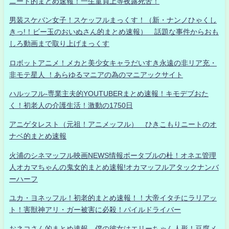
ニート的まとめ速報！一生童貞上等夜露死苦！
男装スケバン女子！スケッフルまっくす！（新・ナンノひゃくし
きっ!！ビー玉のおいぬさん的まとめ速報） 話題な事件からおも
しろ動画まで取り上げまっくす
ロボットアニメ！メカと美少女キャラだいすき永遠の非リア充・
非モテ星人 ！あらゆるマニアの為のマニアックサイト
ハルッフル-専業主夫的YOUTUBERまとめ速報！キモデブおた
く！初老人の介護生活！激動の1750日
アニゲタレスト（元祖！アニメッフル） ひきこもりニートのオ
ナベ的まとめ速報
火浦のシネマッフル映画NEWS情報ポータブルの杜！オネエ管理
人オカマちゃんの鬼女的まとめ速報!オカマッフルアタックナンバ
ーハーフ
ユカ・ヨネッフル！初老的まとめ速報！！大帝イタチにラリアッ
ト！害獣神アリ・ガー被害に必殺！パイルドライバー
おネコさん的まとめ速報 僕の彼女はエリーちゃん人形！豆腐メ