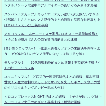
ンタルメンヘラ電波中年アルバイターのぬいぐるみ男子末路編
スケバン！デカッフルまっくす（デカい強い2次元嫁だいすき子
供部屋おじさんヒロシ之古惑仔的まとめ速報）話題な動画取り上
げMAX！デカいは正義刑事編
アキヨッフル-！ネオニートスケ番長のエキストラ芸能情報局！
（子ども部屋おばさんの自宅警備員的まとめ速報）
[ヨシヨシロッフル-！！-素浪人勇者カツオンの未解決事件簿へよ
うこそYOUKO！のナンノ洋子のはなしは信じるな編）]
モリッフル！ 50代無職独身的まとめ速報！有益便利情報サイ
トの杜 モリッフル
ユキユキッフル2！ど底辺的一同驚愕騒然まとめ速報！超氷河期
世代！人生の強制ロスカットですべてを失ったキグナス氷子の愛
のクリスタルキングボンビー脱出大作戦
ヒロコンプレックスNIGHT 的まとめ速報！！子供が欲しいど陰キ
ャアラフィフ女子のめざせ！専業主婦！婚活計画編