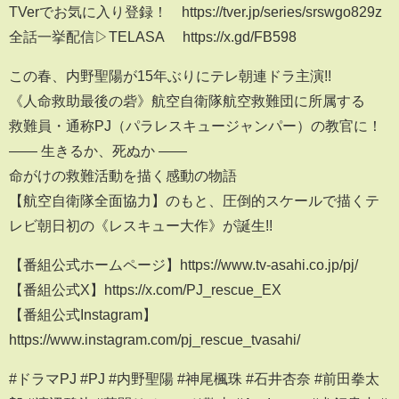
TVerでお気に入り登録！ https://tver.jp/series/srswgo829z
全話一挙配信▷TELASA https://x.gd/FB598
この春、内野聖陽が15年ぶりにテレ朝連ドラ主演!!
《人命救助最後の砦》航空自衛隊航空救難団に所属する
救難員・通称PJ（パラレスキュージャンパー）の教官に！
―― 生きるか、死ぬか ――
命がけの救難活動を描く感動の物語
【航空自衛隊全面協力】のもと、圧倒的スケールで描くテ
レビ朝日初の《レスキュー大作》が誕生!!
【番組公式ホームページ】https://www.tv-asahi.co.jp/pj/
【番組公式X】https://x.com/PJ_rescue_EX
【番組公式Instagram】
https://www.instagram.com/pj_rescue_tvasahi/
#ドラマPJ #PJ #内野聖陽 #神尾楓珠 #石井杏奈 #前田拳太