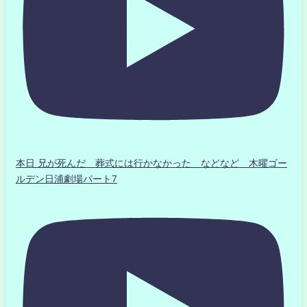
本日 兄が死んだ 葬式には行かなかった などなど 木曜ゴー
ルデン日浦劇場パート7