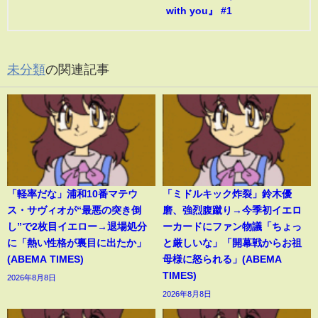
with you』 #1
未分類
の関連記事
「軽率だな」浦和10番マテウ
「ミドルキック炸裂」鈴木優
ス・サヴィオが“最悪の突き倒
磨、強烈腹蹴り→今季初イエロ
し”で2枚目イエロー→退場処分
ーカードにファン物議「ちょっ
に「熱い性格が裏目に出たか」
と厳しいな」「開幕戦からお祖
(ABEMA TIMES)
母様に怒られる」(ABEMA
TIMES)
2026年8月8日
2026年8月8日