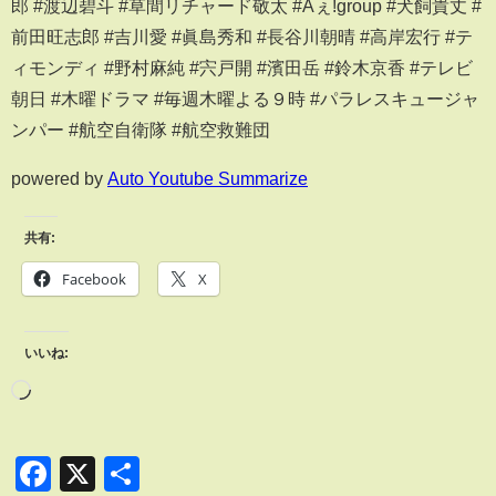
郎 #渡辺碧斗 #草間リチャード敬太 #Aぇǃgroup #犬飼貴丈 #
前田旺志郎 #吉川愛 #眞島秀和 #長谷川朝晴 #高岸宏行 #テ
ィモンディ #野村麻純 #宍戸開 #濱田岳 #鈴木京香 #テレビ
朝日 #木曜ドラマ #毎週木曜よる９時 #パラレスキュージャ
ンパー #航空自衛隊 #航空救難団
powered by
Auto Youtube Summarize
共有:
Facebook
X
いいね:
Facebook
X
共