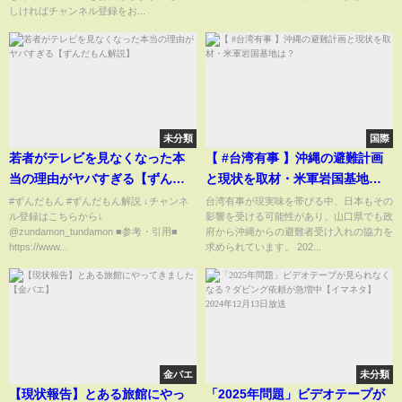
しければチャンネル登録をお...
未分類
国際
若者がテレビを見なくなった本
【 #台湾有事 】沖縄の避難計画
当の理由がヤバすぎる【ずんだ
と現状を取材・米軍岩国基地
もん解説】
は？
#ずんだもん #ずんだもん解説 ↓チャンネ
台湾有事が現実味を帯びる中、日本もその
ル登録はこちらから↓
影響を受ける可能性があり、山口県でも政
@zundamon_tundamon ■参考・引用■
府から沖縄からの避難者受け入れの協力を
https://www...
求められています。 202...
金バエ
未分類
【現状報告】とある旅館にやっ
「2025年問題」ビデオテープが