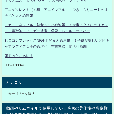
非モテ星人 ！あらゆるマニアの為のマニアックサイト
アニゲタレスト（元祖！アニメッフル） ひきこもりニートのオ
ナベ的まとめ速報
ユカ・ヨネッフル！初老的まとめ速報！！大帝イタチにラリアッ
ト！害獣神アリ・ガー被害に必殺！パイルドライバー
ヒロコンプレックスNIGHT 的まとめ速報！！子供が欲しいど陰キ
ャアラフィフ女子のめざせ！専業主婦！婚活計画編
萌えっとこあに！
t112-1000ｍ
カテゴリー
動画やサムネイルで使用している映像の著作権や肖像権