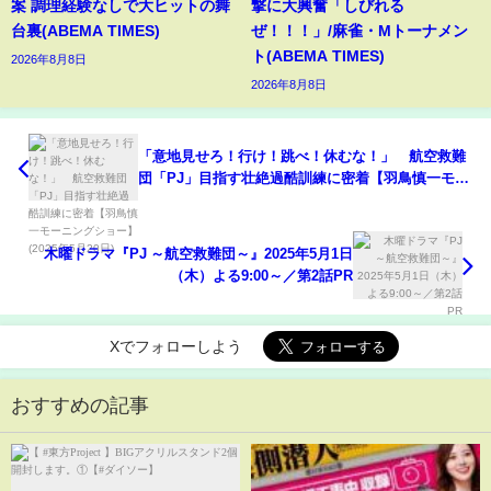
案 調理経験なしで大ヒットの舞
撃に大興奮「しびれる
台裏(ABEMA TIMES)
ぜ！！！」/麻雀・Mトーナメン
ト(ABEMA TIMES)
2026年8月8日
2026年8月8日
「意地見せろ！行け！跳べ！休むな！」 航空救難
団「PJ」目指す壮絶過酷訓練に密着【羽鳥慎一モー
ニングショー】(2025年5月20日)
木曜ドラマ『PJ ～航空救難団～』2025年5月1日
（木）よる9:00～／第2話PR
Xでフォローしよう
おすすめの記事