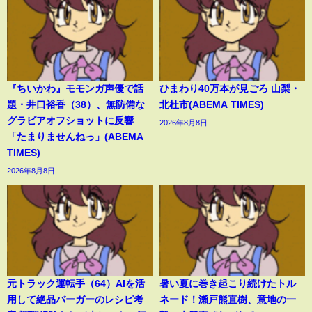
『ちいかわ』モモンガ声優で話
ひまわり40万本が見ごろ 山梨・
題・井口裕香（38）、無防備な
北杜市(ABEMA TIMES)
グラビアオフショットに反響
2026年8月8日
「たまりませんねっ」(ABEMA
TIMES)
2026年8月8日
元トラック運転手（64）AIを活
暑い夏に巻き起こり続けたトル
用して絶品バーガーのレシピ考
ネード！瀬戸熊直樹、意地の一