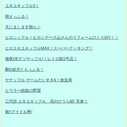
ユキユキッフル3！
萌えっふる！
天にまします我ら！
ヒロシッフル！ヒロシデース山さんのリフォームひとりDIY！！
ヒロユキユキッフルMAX！スーパークッキング！
徹夜DEテツヤッフル!！レトロ館2号店！
剛Q超児ともっふる！
ヤナッフル ゲームだいすき6！放送局
ヒウラー総統の野望
三代目 ユキユキッフル 花のひうら組! 見参！
魁!!アイドル塾!