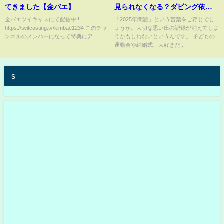
てきました【金バエ】
見られなくなる？ダビング依頼
が急増中【イマネタ】2024年12
金バエツイキャスにて配信中!!
「2025年問題」という言葉をご存じでし
https://twitcasting.tv/kimbae1234 このチャ
ょうか。大切な思い出の記録が消えてしま
月13日放送
ンネルのメンバーになって特典にア...
うかもしれないというんです。 子どもの
運動会や結婚式、大好きだ...
s