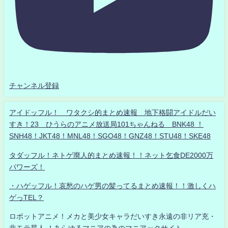
チャンネル登録
アイドッフル！ ワタクシ的まとめ速報 地下格闘アイドルだい
すき！23 ひうらのアニメ放送局101ちゃんねる BNK48 ！
SNH48！JKT48！MNL48！SGO48！GNZ48！STU48！SKE48
タダッフル！ネトゲ廃人的まとめ速報！！ネット乞食DE2000万
パワーズ！
・ハゲッフル！哀愁のハゲ男の髪ってるまとめ速報！！激しくハ
ゲっTEL？
ロボットアニメ！メカと美少女キャラだいすき永遠の非リア充・