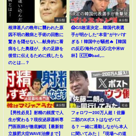
未分類
未分類
根津甚八の晩年に襲われた原
😱GS敗退決定…韓国代表選
因不明の難病と手術の回数に
手が明かした“本音”がヤバす
驚きを隠せない…献身的に看
ぎる！韓国中が騒然🔥【韓国
病をした奥様が、夫の足跡を
の反応/海外の反応/北中米W
後世に伝えるために残したも
杯】🇰🇷⚽bad,...
のとは…？
未分類
社会
【男性必見】射精の頻度で人
フォロワー200万人超！佐藤
生が変わる？現役泌尿器科専
二朗のXポストはなぜバズ
門医医師が徹底解説【最新前
る？ 一緒に通勤しながら本人
立腺肥大症WAVE治療まで】
に聞いてみた｜『現場への道