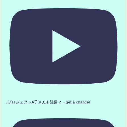
/プロジェクトA子さんも注目？ get a chance!