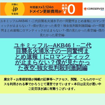
ユキミッフルAKB46！-二代目襲名火浦氷子の一同驚愕まとめ速報にロマンテ
ィックが止まらない？--僕が見たかった夜空！独女批判殺到激闘編--の一同驚
愕まとめ速報にロマンティックが止まらない？-僕の見たかった夜空編--僕の
見たかった星空編-
ユキミッフル--AKB46！--二代
目襲名火浦氷子の一同驚愕ま
とめ速報！にロマンティック
が止まらない？僕が見たかっ
た夜空-独女批判殺到激闘編
腐女子＜お客様皆様が掲載の記事等へアクセス、閲覧、こちらのサービ
スを利用される事でかろうじて運営できています＞本日は足元が悪い中
ご足労頂き誠に有難うございます。