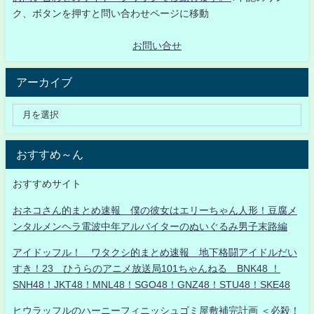
ク、ボタンを押すと問い合わせページに移動
お問い合せ
アーカイブ
おすすめ～ん
おすすめサイト
おネコさん的まとめ速報 僕の彼女はエリーちゃん人形！豆腐メ
ンタルメンヘラ電波中年アルバイターのぬいぐるみ男子末路編
アイドッフル！ ワタクシ的まとめ速報 地下格闘アイドルだい
すき！23 ひうらのアニメ放送局101ちゃんねる BNK48 ！
SNH48！JKT48！MNL48！SGO48！GNZ48！STU48！SKE48
ヒウラッフルのハーニーフィニッシュゴミ屋敷補完計画 ＜必殺！