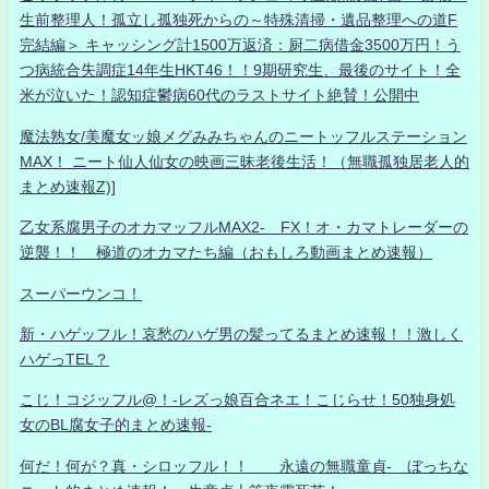
生前整理人！孤立し孤独死からの～特殊清掃・遺品整理への道F
完結編＞ キャッシング計1500万返済：厨二病借金3500万円！う
つ病統合失調症14年生HKT46！！9期研究生、最後のサイト！全
米が泣いた！認知症鬱病60代のラストサイト絶賛！公開中
魔法熟女/美魔女ッ娘メグみみちゃんのニートッフルステーション
MAX！ ニート仙人仙女の映画三昧老後生活！（無職孤独居老人的
まとめ速報Z)]
乙女系腐男子のオカマッフルMAX2- FX！オ・カマトレーダーの
逆襲！！ 極道のオカマたち編（おもしろ動画まとめ速報）
スーパーウンコ！
新・ハゲッフル！哀愁のハゲ男の髪ってるまとめ速報！！激しく
ハゲっTEL？
こじ！コジッフル@！-レズっ娘百合ネエ！こじらせ！50独身処
女のBL腐女子的まとめ速報-
何だ！何が？真・シロッフル！！ 永遠の無職童貞- ぼっちな