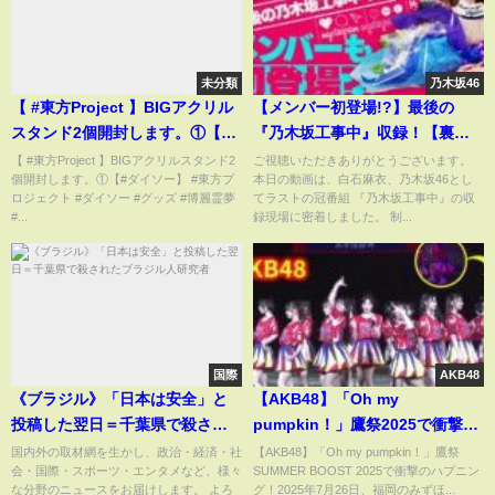
未分類
乃木坂46
【 #東方Project 】BIGアクリル
【メンバー初登場!?】最後の
スタンド2個開封します。①【#
『乃木坂工事中』収録！【裏側
ダイソー】
潜入】#9
【 #東方Project 】BIGアクリルスタンド2
ご視聴いただきありがとうございます。
個開封します。①【#ダイソー】 #東方プ
本日の動画は、白石麻衣、乃木坂46とし
ロジェクト #ダイソー #グッズ #博麗霊夢
てラストの冠番組 『乃木坂工事中』の収
#...
録現場に密着しました。 制...
国際
AKB48
《ブラジル》「日本は安全」と
【AKB48】「Oh my
投稿した翌日＝千葉県で殺され
pumpkin！」鷹祭2025で衝撃ハ
たブラジル人研究者
プニング！新井彩永のつまずき
国内外の取材網を生かし、政治・経済・社
【AKB48】「Oh my pumpkin！」鷹祭
会・国際・スポーツ・エンタメなど、様々
SUMMER BOOST 2025で衝撃のハプニン
が4万人の心を掴んだ秘密
な分野のニュースをお届けします。 よろ
グ！2025年7月26日、福岡のみずほ...