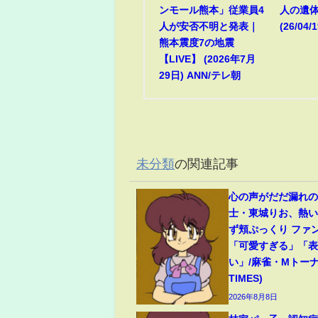
ンモール熊本」従業員4
人の遺
人が安否不明と発表｜
(26/04/1
熊本震度7の地震
【LIVE】 (2026年7月
29日) ANN/テレ朝
未分類
の関連記事
心の声がだだ漏れの
士・東城りお、熱
ず頬ぷっくり ファ
「可愛すぎる」「
い」/麻雀・Mトーナ
TIMES)
2026年8月8日