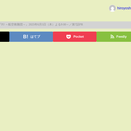
hiroyos
はてブ
Pocket
Feedly