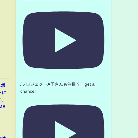
/プロジェクトA子さんも注目？ get a
上坂
chance!
トに
て、
MA