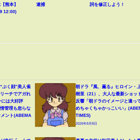
体【熊本】
逮捕
詞を修正しよう！
9 12:00)
“ぷく顔”美人雀
朝ドラ『風、薫る』ヒロイン・
いリーチでアガれ
樹里（21）、大人な最新ショッ
ンには大好評
反響「朝ドラのイメージと違っ
表情管理も怠らな
めちゃくちゃかっこいい」(ABE
メント(ABEMA
TIMES)
2026年8月8日