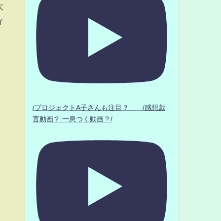
太
ィ
レ
/プロジェクトA子さんも注目？ /感想戯
言動画？.一息つく動画？/