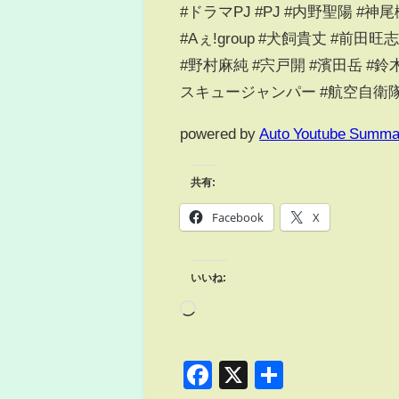
#ドラマPJ #PJ #内野聖陽 #
#Aぇǃgroup #犬飼貴丈 #前
#野村麻純 #宍戸開 #濱田岳 #
スキュージャンパー #航空自衛隊
powered by
Auto Youtube Summa
共有:
Facebook
X
いいね:
Facebook
X
共