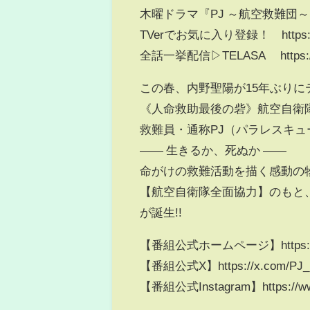
木曜ドラマ『PJ ～航空救難団～
TVerでお気に入り登録！ https://tve
全話一挙配信▷TELASA https://x
この春、内野聖陽が15年ぶりに
《人命救助最後の砦》航空自衛
救難員・通称PJ（パラレスキ
―― 生きるか、死ぬか ――
命がけの救難活動を描く感動の
【航空自衛隊全面協力】のもと
が誕生!!
【番組公式ホームページ】https://www.
【番組公式X】https://x.com/PJ_
【番組公式Instagram】https://www.