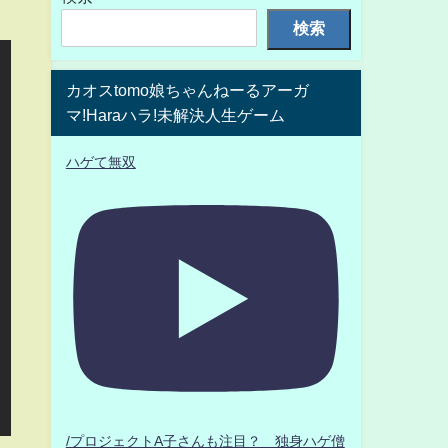
検索
カオスtomo娘ちゃんねーるアーガ
マ!Haraハラ!未解決人生ゲーム
ハゲて無双
/プロジェクトA子さんも注目？ 独身ハゲ僧