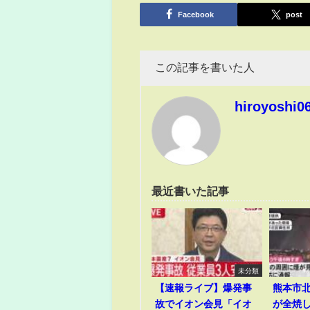
有
Facebook
post
この記事を書いた人
hiroyoshi0
最近書いた記事
未分類
【速報ライブ】爆発事
熊本市
故でイオン会見「イオ
が全焼