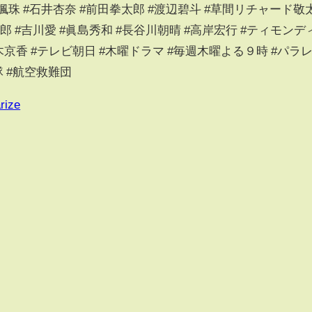
神尾楓珠 #石井杏奈 #前田拳太郎 #渡辺碧斗 #草間リチャード敬
田旺志郎 #吉川愛 #眞島秀和 #長谷川朝晴 #高岸宏行 #ティモンデ
鈴木京香 #テレビ朝日 #木曜ドラマ #毎週木曜よる９時 #パラ
 #航空救難団
rize