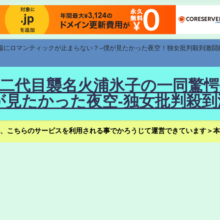
速報にロマンティックが止まらない？--僕が見たかった夜空！独女批判殺到激闘
！--二代目襲名火浦氷子の一同
見たかった夜空-独女批判殺到
、こちらのサービスを利用される事でかろうじて運営できています＞本