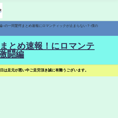
編--の一同驚愕まとめ速報にロマンティックが止まらない？-僕の
驚愕まとめ速報！にロマンテ
激闘編
日は足元が悪い中ご足労頂き誠に有難うございます。