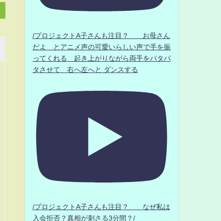
/プロジェクトA子さんも注目？ お母さん
だよ とアニメ声の可愛いらしい声で手を振
ってくれる 起き上がりながら両手をパタパ
タさせて 右へ左へと ダンスする
/プロジェクトA子さんも注目？ なぜ私は
入会拒否？真相が刺さる3分間？/