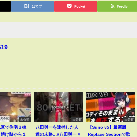
はてブ
Pocket
Feedly
619
未分類
未分類
未分類
北区で住宅３棟
八田與一を逮捕した人
【Suno v5】最新版
し焼け跡から１
達の末路…#八田與一 #
Replace Sectionで歌