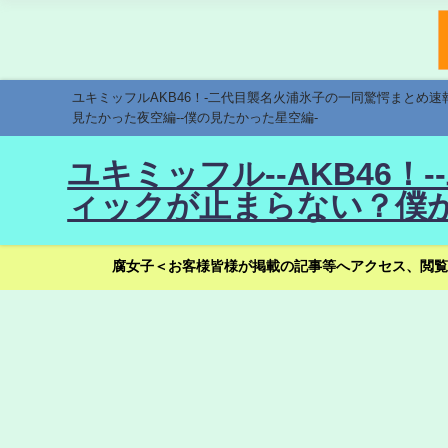
ユキミッフルAKB46！-二代目襲名火浦氷子の一同驚愕まとめ
見たかった夜空編--僕の見たかった星空編-
ユキミッフル--AKB46
ィックが止まらない？僕が
腐女子＜お客様皆様が掲載の記事等へアクセス、閲覧