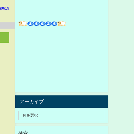
hi0619
アーカイブ
検索