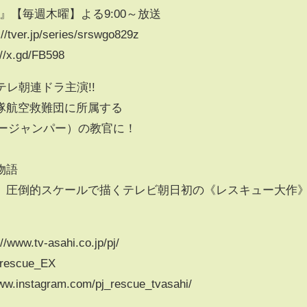
』【毎週木曜】よる9:00～放送
r.jp/series/srswgo829z
.gd/FB598
テレ朝連ドラ主演!!
隊航空救難団に所属する
ュージャンパー）の教官に！
物語
、圧倒的スケールで描くテレビ朝日初の《レスキュー大作
tv-asahi.co.jp/pj/
rescue_EX
instagram.com/pj_rescue_tvasahi/