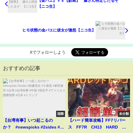
【金バエ】ｖｓ【鮫島】 嫁さん特定したるぞ
【ニコ生】
ヒモ状態の金バエに彼女が激怒【ニコ生】
Xでフォローしよう
おすすめの記事
国際
未分類
【台湾有事】いつ起こるの
【ハード簡単攻略】FF7リバー
か？ #newspicks #2sides #加
ス FF7R CH13 HARD ブ