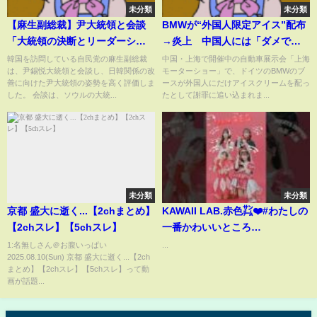
未分類
未分類
【麻生副総裁】尹大統領と会談
BMWが“外国人限定アイス”配布
「大統領の決断とリーダーシッ
→炎上 中国人には「ダメで
プに敬意」
す」「配り終わった」 上海モ
韓国を訪問している自民党の麻生副総裁
中国・上海で開催中の自動車展示会「上海
は、尹錫悦大統領と会談し、日韓関係の改
モーターショー」で、ドイツのBMWのブ
ーターショー｜TBS NEWS DIG
善に向けた尹大統領の姿勢を高く評価しま
ースが外国人にだけアイスクリームを配っ
した。 会談は、ソウルの大統...
たとして謝罪に追い込まれま...
未分類
未分類
京都 盛大に逝く...【2chまとめ】
KAWAII LAB.赤色㌠❤️#わたしの
【2chスレ】【5chスレ】
一番かわいいところ
#fruitszipper #candytune
1:名無しさん＠お腹いっぱい
...
2025.08.10(Sun) 京都 盛大に逝く...【2ch
#sweetsteady #cutiestreet
まとめ】【2chスレ】【5chスレ】って動
画が話題...