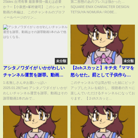
藤浩次 #小泉悠 #峯村健司 #台湾
レスすら吐かせない レッドド
2Sides:台湾有事 最新事情─備えは必要
第二形態のあのブレスは強かった… ©
か？─【小泉悠×峯村健司】 このショート
SQUARE ENIX CHARACTER DESIGN:
#台湾有事 #中国 #習近平 #アメ
ラゴン戦 超簡単攻略
動画の本編は、 このチャンネルのプロフ
TETSUYA NOMURA / ROBE...
リカ #国際情勢 #日本 #トランプ
ィールページのリン...
未分類
未分類
アシタノワダイが いかがわしい
【2chスカッと】キチ夫『ママを
チャンネル運営を謝罪。動画は
怒らせた。罰として子供作らな
その謝罪動画1本のみで他はなく
いけどいいんだな？』離婚付き
1:名無しさん＠お腹いっぱい
このチャンネルでは気が狂った姑にピック
2025.01.28(Tue) アシタノワダイが いかが
アップしたスレを紹介し、視聴者の方々に
なる。
の手紙を渡すと…【ゆっくり解
わしいチャンネル運営を謝罪。動画はその
楽しんでいただけるチャンネルになってお
説】
謝罪動画1本のみで...
ります。 【２chスカッと...