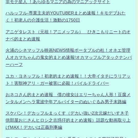
非モテ星人 ！あらゆるマニアの為のマニアックサイト
ハルッフル-専業主夫的YOUTUBERまとめ速報！キモデブおた
く！初老人の介護生活！激動の1750日
アニゲタレスト（元祖！アニメッフル） ひきこもりニートのオ
ナベ的まとめ速報
火浦のシネマッフル映画NEWS情報ポータブルの杜！オネエ管理
人オカマちゃんの鬼女的まとめ速報!オカマッフルアタックナンバ
ーハーフ
ユカ・ヨネッフル！初老的まとめ速報！！大帝イタチにラリアッ
ト！害獣神アリ・ガー被害に必殺！パイルドライバー
おネコさん的まとめ速報 僕の彼女はエリーちゃん人形！豆腐メ
ンタルメンヘラ電波中年アルバイターのぬいぐるみ男子末路編
スケバン！デカッフルまっくす（デカい強い2次元嫁だいすき子
供部屋おじさんヒロシ之古惑仔的まとめ速報）話題な動画取り上
げMAX！デカいは正義刑事編