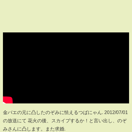
金バエの元に凸したのぞみに怯えるつばにゃん. 2012/07/01
の放送にて 花火の後、スカイプするか！と言い出し、のぞ
みさんに凸します。また求婚.