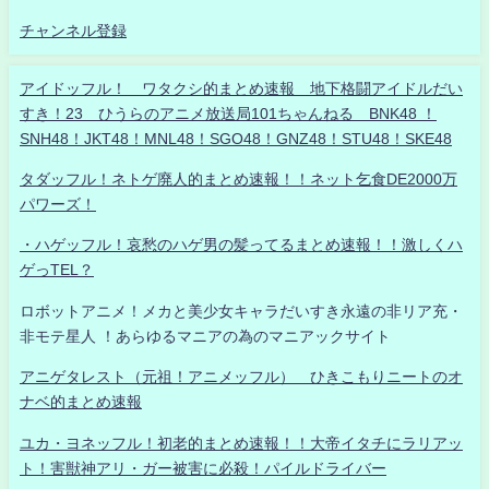
チャンネル登録
アイドッフル！ ワタクシ的まとめ速報 地下格闘アイドルだい
すき！23 ひうらのアニメ放送局101ちゃんねる BNK48 ！
SNH48！JKT48！MNL48！SGO48！GNZ48！STU48！SKE48
タダッフル！ネトゲ廃人的まとめ速報！！ネット乞食DE2000万
パワーズ！
・ハゲッフル！哀愁のハゲ男の髪ってるまとめ速報！！激しくハ
ゲっTEL？
ロボットアニメ！メカと美少女キャラだいすき永遠の非リア充・
非モテ星人 ！あらゆるマニアの為のマニアックサイト
アニゲタレスト（元祖！アニメッフル） ひきこもりニートのオ
ナベ的まとめ速報
ユカ・ヨネッフル！初老的まとめ速報！！大帝イタチにラリアッ
ト！害獣神アリ・ガー被害に必殺！パイルドライバー