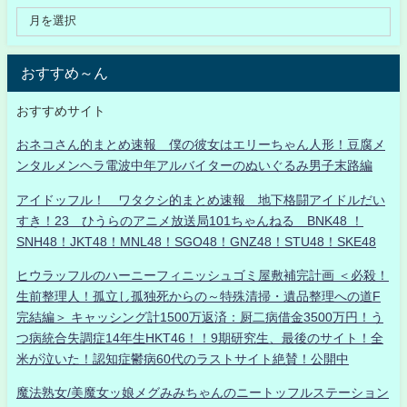
おすすめ～ん
おすすめサイト
おネコさん的まとめ速報 僕の彼女はエリーちゃん人形！豆腐メ
ンタルメンヘラ電波中年アルバイターのぬいぐるみ男子末路編
アイドッフル！ ワタクシ的まとめ速報 地下格闘アイドルだい
すき！23 ひうらのアニメ放送局101ちゃんねる BNK48 ！
SNH48！JKT48！MNL48！SGO48！GNZ48！STU48！SKE48
ヒウラッフルのハーニーフィニッシュゴミ屋敷補完計画 ＜必殺！
生前整理人！孤立し孤独死からの～特殊清掃・遺品整理への道F
完結編＞ キャッシング計1500万返済：厨二病借金3500万円！う
つ病統合失調症14年生HKT46！！9期研究生、最後のサイト！全
米が泣いた！認知症鬱病60代のラストサイト絶賛！公開中
魔法熟女/美魔女ッ娘メグみみちゃんのニートッフルステーション