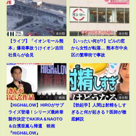
未分類
未分類
【ライブ】「イオンモール熊
【いったい何が?】ビルの窓
本」爆発事故うけイオン吉田
から女性が転落… 熊本市中央
社長らが会見
区の繁華街で事故
映画
未分類
【HiGH&LOW】HIROがサプ
【勃起学】人間は射精をしす
ライズ登場！シリーズ最終章
ぎると何が起きる？医師が徹
製作決定でAKIRA＆NAOTO
底解説
＆白濱亜嵐ら帰還 映画
『HiGH&LOW』