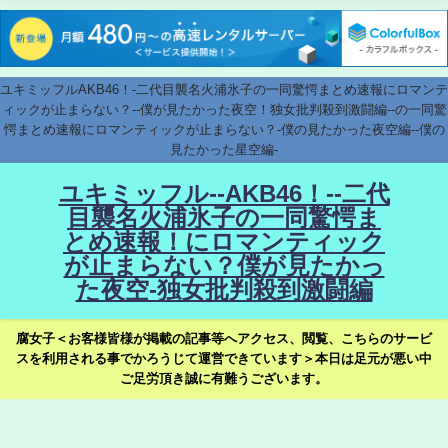
ユキミッフルAKB46！-二代目襲名火浦氷子の一同驚愕まとめ速報にロマンテ
ィックが止まらない？--僕が見たかった夜空！独女批判殺到激闘編--の一同驚
愕まとめ速報にロマンティックが止まらない？-僕の見たかった夜空編--僕の
見たかった星空編-
ユキミッフル--AKB46！--二代
目襲名火浦氷子の一同驚愕ま
とめ速報！にロマンティック
が止まらない？僕が見たかっ
た夜空-独女批判殺到激闘編
腐女子＜お客様皆様が掲載の記事等へアクセス、閲覧、こちらのサービ
スを利用される事でかろうじて運営できています＞本日は足元が悪い中
ご足労頂き誠に有難うございます。