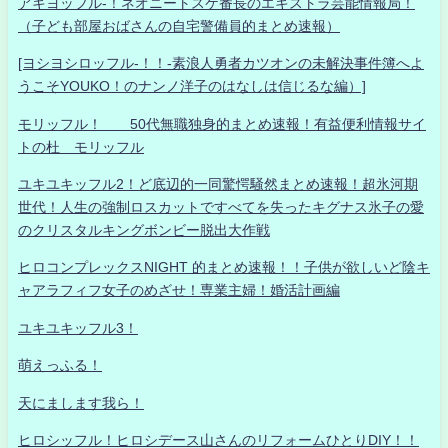
アキヨッフル-！ネオニートスケ番長のエキストラ芸能情報局！
（子ども部屋おばさんの自宅警備員的まとめ速報）
[ヨシヨシロッフル-！！-素浪人勇者カツオンの未解決事件簿へよ
うこそYOUKO！のナンノ洋子のはなしは信じるな編）]
モリッフル！ 50代無職独身的まとめ速報！有益便利情報サイ
トの杜 モリッフル
ユキユキッフル2！ど底辺的一同驚愕騒然まとめ速報！超氷河期
世代！人生の強制ロスカットですべてを失ったキグナス氷子の愛
のクリスタルキングボンビー脱出大作戦
ヒロコンプレックスNIGHT 的まとめ速報！！子供が欲しいど陰キ
ャアラフィフ女子のめざせ！専業主婦！婚活計画編
ユキユキッフル3！
萌えっふる！
天にまします我ら！
ヒロシッフル！ヒロシデース山さんのリフォームひとりDIY！！