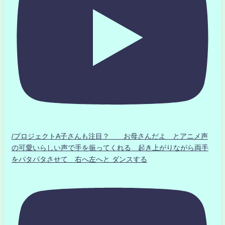
/プロジェクトA子さんも注目？ お母さんだよ とアニメ声
の可愛いらしい声で手を振ってくれる 起き上がりながら両手
をパタパタさせて 右へ左へと ダンスする