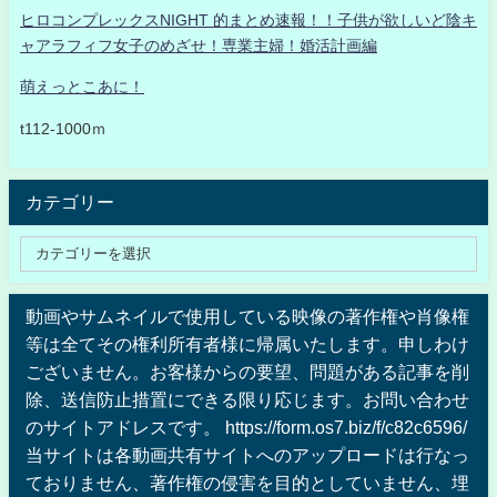
ヒロコンプレックスNIGHT 的まとめ速報！！子供が欲しいど陰キ
ャアラフィフ女子のめざせ！専業主婦！婚活計画編
萌えっとこあに！
t112-1000ｍ
カテゴリー
動画やサムネイルで使用している映像の著作権や肖像権
等は全てその権利所有者様に帰属いたします。申しわけ
ございません。お客様からの要望、問題がある記事を削
除、送信防止措置にできる限り応じます。お問い合わせ
のサイトアドレスです。 https://form.os7.biz/f/c82c6596/
当サイトは各動画共有サイトへのアップロードは行なっ
ておりません、著作権の侵害を目的としていません、埋