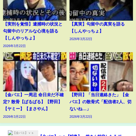
【実刑を覚悟】逮捕時の状況と
【真実】勾留中の真実を語る
勾留中のリアルな心境を語る
【しんやっちょ】
【しんやっちょ】
2026年3月22日
2026年3月22日
【金バエ】一周忌 命日未だ不確
【野田】「当日連絡きた」【金
定? 散骨【ぱるぱる】【野田】
バエ】の散骨式「配信者2人、切
【ヤミー】【まさやん】
ないね…」
2026年3月22日
2026年3月22日