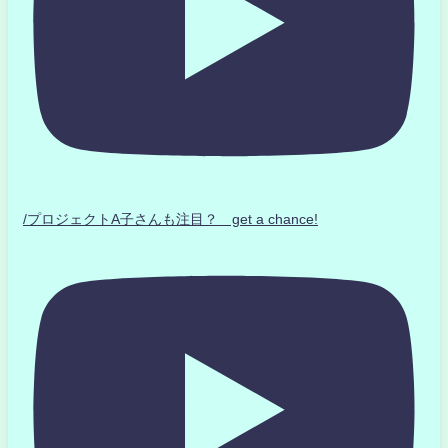
/プロジェクトA子さんも注目？ get a chance!