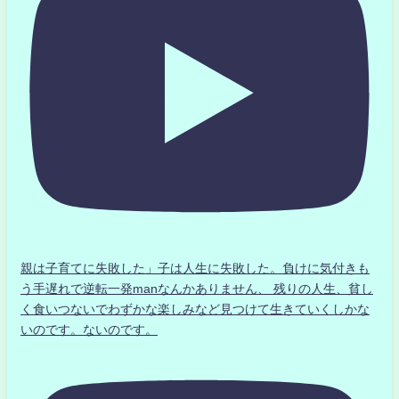
親は子育てに失敗した」子は人生に失敗した。負けに気付きも
う手遅れで逆転一発manなんかありません、 残りの人生、貧し
く食いつないでわずかな楽しみなど見つけて生きていくしかな
いのです。ないのです。