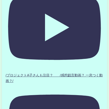
/プロジェクトA子さんも注目？ /感想戯言動画？.一息つく動
画？/