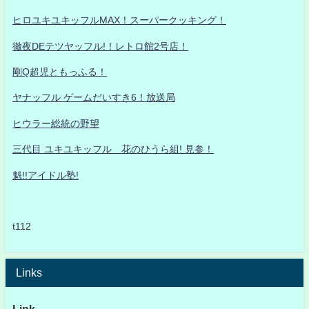
ヒロユキユキッフルMAX！スーパークッキング！
徹夜DEテツヤッフル!！レトロ館2号店！
剛Q超児ともっふる！
ヤナッフル ゲームだいすき6！放送局
ヒウラー総統の野望
三代目 ユキユキッフル 花のひうら組! 見参！
魁!!アイドル塾!
t112
Links