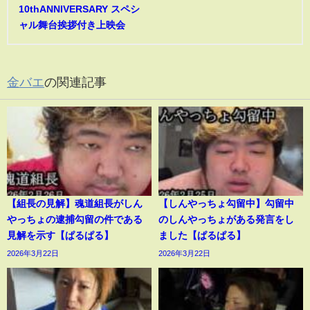
10thANNIVERSARY スペシ
ャル舞台挨拶付き上映会
金バエ
の関連記事
【組長の見解】魂道組長がしん
【しんやっちょ勾留中】勾留中
やっちょの逮捕勾留の件である
のしんやっちょがある発言をし
見解を示す【ぱるぱる】
ました【ぱるぱる】
2026年3月22日
2026年3月22日