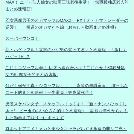
MAX！ ニート仙人仙女の映画三昧老後生活！（無職孤独居老人的
まとめ速報Z)]
乙女系腐男子のオカマッフルMAX2- FX！オ・カマトレーダーの
逆襲！！ 極道のオカマたち編（おもしろ動画まとめ速報）
スーパーウンコ！
新・ハゲッフル！哀愁のハゲ男の髪ってるまとめ速報！！激しく
ハゲっTEL？
こじ！コジッフル@！-レズっ娘百合ネエ！こじらせ！50独身処
女のBL腐女子的まとめ速報-
何だ！何が？真・シロッフル！！ 永遠の無職童貞- ぼっちな
ニート的まとめ速報！一生童貞上等夜露死苦！
男装スケバン女子！スケッフルまっくす！（新・ナンノひゃくし
きっ!！ビー玉のおいぬさん的まとめ速報） 話題な事件からおも
しろ動画まで取り上げまっくす
ロボットアニメ！メカと美少女キャラだいすき永遠の非リア充・