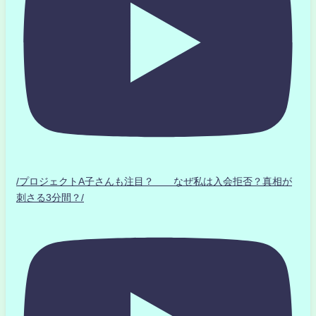
/プロジェクトA子さんも注目？ なぜ私は入会拒否？真相が
刺さる3分間？/