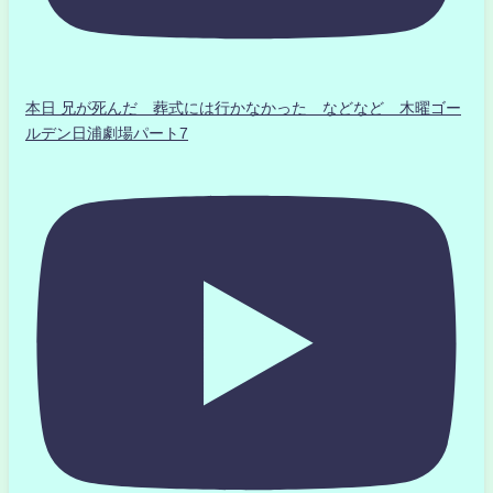
本日 兄が死んだ 葬式には行かなかった などなど 木曜ゴー
ルデン日浦劇場パート7