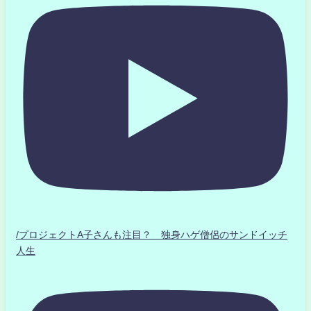
/プロジェクトA子さんも注目？ 独身ハゲ僧侶のサンドイッチ
人生