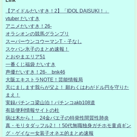
Link
【アイドルだいすき！2】「IDOL DAISUKI！」
vtuber だいすき
アニメだいすき！26-
オラシオンの競馬グランプリ
スーパーウンコウーマンT・子なし
スケバン氷子のまとめ速報！
とおやまエリア51
一番くじ福袋 だいすき
声優だいすき！26- bnk46
大阪エキストラNOTE！芸能情報局
天にまします我らが父よ！ 願わくはわがドル円を守りた
まえ！
実録パチンコ梁山泊！パチンコakb108道
有益便利情報サイトの杜
病は木から！ 24金バエ子の特発性間質性肺炎
真・モリタダッフル2！！50代無職独身ガチホモ童貞ギン
グ・ゲイなー女装子オネエ的まとめ速報