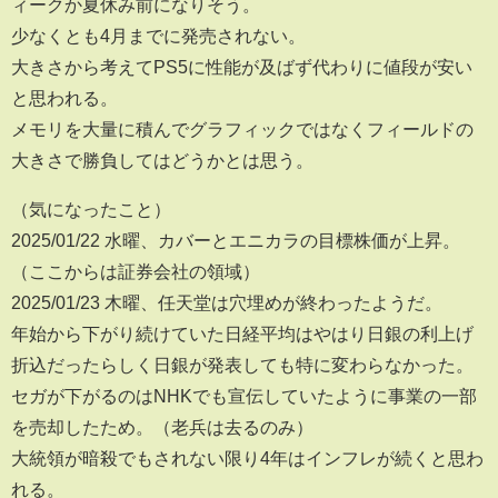
ィークか夏休み前になりそう。
少なくとも4月までに発売されない。
大きさから考えてPS5に性能が及ばず代わりに値段が安い
と思われる。
メモリを大量に積んでグラフィックではなくフィールドの
大きさで勝負してはどうかとは思う。
（気になったこと）
2025/01/22 水曜、カバーとエニカラの目標株価が上昇。
（ここからは証券会社の領域）
2025/01/23 木曜、任天堂は穴埋めが終わったようだ。
年始から下がり続けていた日経平均はやはり日銀の利上げ
折込だったらしく日銀が発表しても特に変わらなかった。
セガが下がるのはNHKでも宣伝していたように事業の一部
を売却したため。（老兵は去るのみ）
大統領が暗殺でもされない限り4年はインフレが続くと思わ
れる。