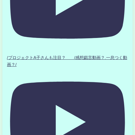
/プロジェクトA子さんも注目？ /感想戯言動画？.一息つく動
画？/