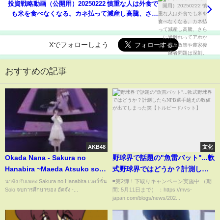
投資戦略動画（公開用）20250222 慎重な人は外食で
も米を食べなくなる。カネ払って減産し高騰、さら
に米離れってアホかよ。減反政策や農家後継者問題
は深刻。
Xでフォローしよう
おすすめの記事
AKB48
文化
Okada Nana - Sakura no
野球界で話題の"魚雷バット"...軟
Hanabira ~Maeda Atsuko solo
式野球界ではどうか？計測した
ver.~ (岡田奈々 - 桜の花びら ~前
らNPB選手越えの数値が出てし
นาจัง กับเพลง Sakura no Hanabira เวอร์ชั่น
◾️第2弾！下取りキャンペーン実施中 （期
Solo จบการศึกษาของ อัตจัง -...
間: 5月11日まで） ：https://mvs-
田敦子 solo ver.~)
まった笑【トルピードバット】
japan.com/blogs/news/202...