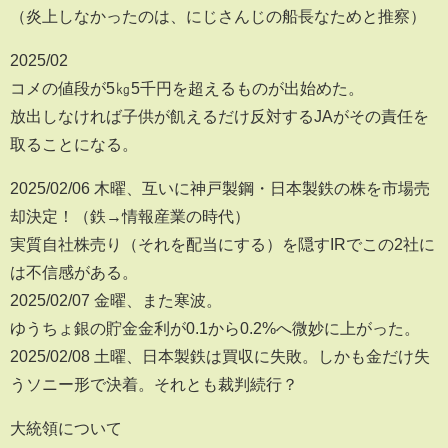
（炎上しなかったのは、にじさんじの船長なためと推察）
2025/02
コメの値段が5㎏5千円を超えるものが出始めた。
放出しなければ子供が飢えるだけ反対するJAがその責任を
取ることになる。
2025/02/06 木曜、互いに神戸製鋼・日本製鉄の株を市場売
却決定！（鉄→情報産業の時代）
実質自社株売り（それを配当にする）を隠すIRでこの2社に
は不信感がある。
2025/02/07 金曜、また寒波。
ゆうちょ銀の貯金金利が0.1から0.2%へ微妙に上がった。
2025/02/08 土曜、日本製鉄は買収に失敗。しかも金だけ失
うソニー形で決着。それとも裁判続行？
大統領について