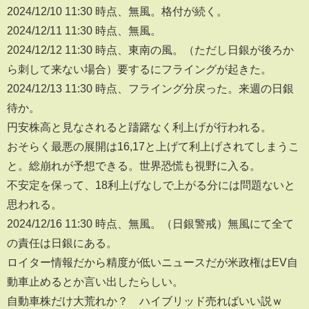
2024/12/10 11:30 時点、無風。格付が続く。
2024/12/11 11:30 時点、無風。
2024/12/12 11:30 時点、東南の風。（ただし日銀が後ろか
ら刺して来ない場合）要するにフライングが起きた。
2024/12/13 11:30 時点、フライング分戻った。来週の日銀
待か。
円安株高と見なされると躊躇なく利上げが行われる。
おそらく最悪の展開は16,17と上げて利上げされてしまうこ
と。総崩れが予想できる。世界恐慌も視野に入る。
不安定を保って、18利上げなしで上がる分には問題ないと
思われる。
2024/12/16 11:30 時点、無風。（日銀警戒）無風にて全て
の責任は日銀にある。
ロイター情報だから精度が低いニュースだが米政権はEV自
動車止めるとか言い出したらしい。
自動車株だけ大荒れか？ ハイブリッド売ればいい説ｗ