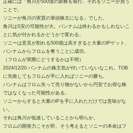
正確には「角川が500億の新株を発行。それをソニーが買う
ことで。
ソニーが角川の実質の筆頭株主になる」でした。
角川はS安の可能性が大。バンナムは終わるかもしれないこ
とに気が付かれるかどうかで変わる。
ソニーは意見が割れる500億は高すぎると大量のIPゲット、
バンナムからフロムを奪うことに成功。
（フロムが実際にどうするかは不明）
2024/12/20 バンナムの株主気が付いていないなこれ。TOB
に失敗してもフロムが手に入ればソニーの勝ち。
バンナムはフロム失って売り物がないから円安でお得な株
ではなくなった可能性がある。
ソニーからすると大量のIPを手に入れただけでは意味がな
い。
それは角川が低迷していることから明らか。
フロムの開発力こそが肝。そう考えるとソニーの本命はフ