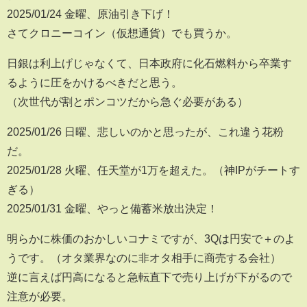
2025/01/24 金曜、原油引き下げ！
さてクロニーコイン（仮想通貨）でも買うか。
日銀は利上げじゃなくて、日本政府に化石燃料から卒業す
るように圧をかけるべきだと思う。
（次世代が割とポンコツだから急ぐ必要がある）
2025/01/26 日曜、悲しいのかと思ったが、これ違う花粉
だ。
2025/01/28 火曜、任天堂が1万を超えた。（神IPがチートす
ぎる）
2025/01/31 金曜、やっと備蓄米放出決定！
明らかに株価のおかしいコナミですが、3Qは円安で＋のよ
うです。（オタ業界なのに非オタ相手に商売する会社）
逆に言えば円高になると急転直下で売り上げが下がるので
注意が必要。