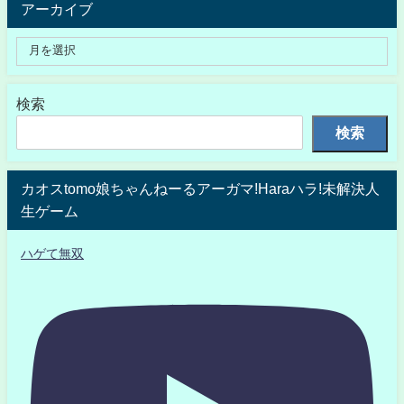
アーカイブ
検索
検索
カオスtomo娘ちゃんねーるアーガマ!Haraハラ!未解決人
生ゲーム
ハゲて無双