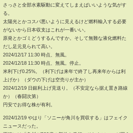
さっさと全部水素駆動に変えてしまえばいいような気がす
る。
太陽光とかコスパ悪いように見えるけど燃料輸入する必要
がないから日本収支はこれが一番いい。
原発とかゴミどうするんですか。そして無難な液化燃料た
だし足元見られて高い。
2024/12/17 11:30 時点、無風。
2024/12/18 11:30 時点、無風。停止。
米利下げ0.25%。（利下げは来年で終了し再来年からは利
上げか）（ダウの下げは空売りが主か）
2024/12/19 日銀利上げ見送り。（不安定なら据え置き路線
か）（春闘次第）
円安でお得な株が有利。
2024/12/19 やはり「ソニーが角川を買収する」はフェイク
ニュースだった。