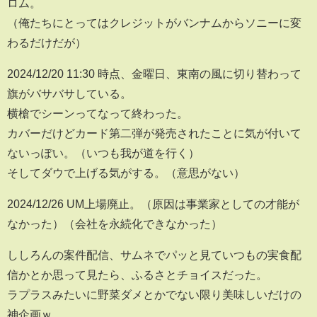
ロム。
（俺たちにとってはクレジットがバンナムからソニーに変
わるだけだが）
2024/12/20 11:30 時点、金曜日、東南の風に切り替わって
旗がバサバサしている。
横槍でシーンってなって終わった。
カバーだけどカード第二弾が発売されたことに気が付いて
ないっぽい。（いつも我が道を行く）
そしてダウで上げる気がする。（意思がない）
2024/12/26 UM上場廃止。（原因は事業家としての才能が
なかった）（会社を永続化できなかった）
ししろんの案件配信、サムネでパッと見ていつもの実食配
信かとか思って見たら、ふるさとチョイスだった。
ラプラスみたいに野菜ダメとかでない限り美味しいだけの
神企画ｗ