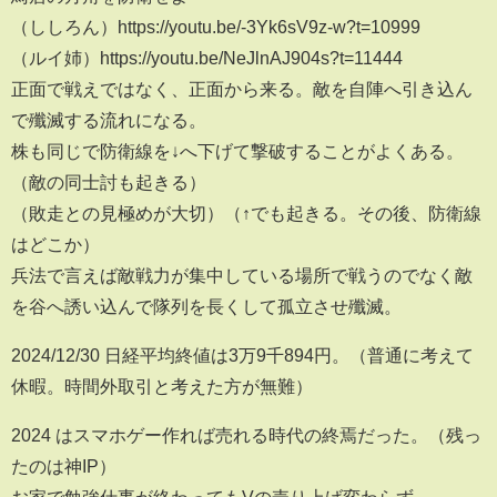
（ししろん）https://youtu.be/-3Yk6sV9z-w?t=10999
（ルイ姉）https://youtu.be/NeJlnAJ904s?t=11444
正面で戦えではなく、正面から来る。敵を自陣へ引き込ん
で殲滅する流れになる。
株も同じで防衛線を↓へ下げて撃破することがよくある。
（敵の同士討も起きる）
（敗走との見極めが大切）（↑でも起きる。その後、防衛線
はどこか）
兵法で言えば敵戦力が集中している場所で戦うのでなく敵
を谷へ誘い込んで隊列を長くして孤立させ殲滅。
2024/12/30 日経平均終値は3万9千894円。（普通に考えて
休暇。時間外取引と考えた方が無難）
2024 はスマホゲー作れば売れる時代の終焉だった。（残っ
たのは神IP）