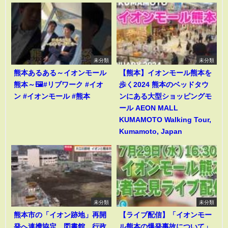
未分類
未分類
熊本あるある～イオンモール
【熊本】イオンモール熊本を
熊本～🖼️#リブワーク #イオ
歩く2024 熊本のベッドタウ
ン #イオンモール #熊本
ンにある大型ショッピングモ
ール AEON MALL
KUMAMOTO Walking Tour,
Kumamoto, Japan
未分類
未分類
熊本市の「イオン跡地」再開
【ライブ配信】「イオンモー
発へ連携協定 図書館、行政
ル熊本の爆発事故について」