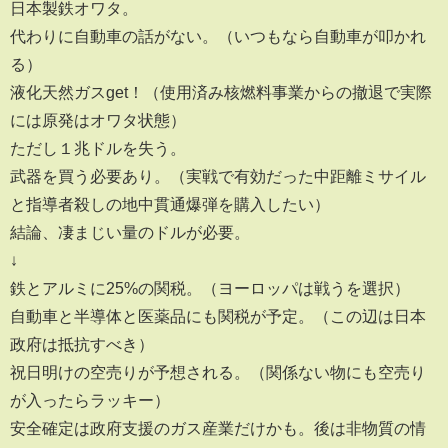
日本製鉄オワタ。
代わりに自動車の話がない。（いつもなら自動車が叩かれ
る）
液化天然ガスget！（使用済み核燃料事業からの撤退で実際
には原発はオワタ状態）
ただし１兆ドルを失う。
武器を買う必要あり。（実戦で有効だった中距離ミサイル
と指導者殺しの地中貫通爆弾を購入したい）
結論、凄まじい量のドルが必要。
↓
鉄とアルミに25%の関税。（ヨーロッパは戦うを選択）
自動車と半導体と医薬品にも関税が予定。（この辺は日本
政府は抵抗すべき）
祝日明けの空売りが予想される。（関係ない物にも空売り
が入ったらラッキー）
安全確定は政府支援のガス産業だけかも。後は非物質の情