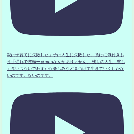
親は子育てに失敗した」子は人生に失敗した。負けに気付きも
う手遅れで逆転一発manなんかありません、 残りの人生、貧し
く食いつないでわずかな楽しみなど見つけて生きていくしかな
いのです。ないのです。