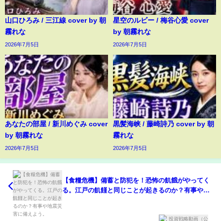
山口ひろみ / 三江線 cover by 朝
星空のルビー / 梅谷心愛 cover
霧れな
by 朝霧れな
2026年7月5日
2026年7月5日
あなたの部屋 / 新川めぐみ cover
黒髪海峡 / 藤崎詩乃 cover by 朝
by 朝霧れな
霧れな
2026年7月5日
2026年7月5日
【食糧危機】備蓄と防犯を！恐怖の飢餓がやってく
る。江戸の飢饉と同じことが起きるのか？有事や地
震災害に備えよう。