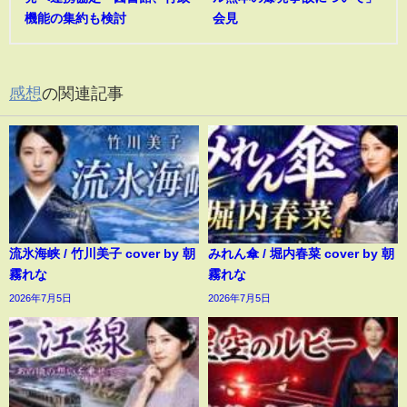
機能の集約も検討
会見
感想
の関連記事
流氷海峡 / 竹川美子 cover by 朝
みれん傘 / 堀内春菜 cover by 朝
霧れな
霧れな
2026年7月5日
2026年7月5日