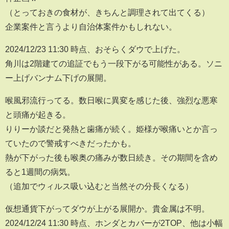
（とっておきの食材が、きちんと調理されて出てくる）
企業案件と言うより自治体案件かもしれない。
2024/12/23 11:30 時点、おそらくダウで上げた。
角川は2階建ての追証でもう一段下がる可能性がある。ソニ
ー上げバンナム下げの展開。
喉風邪流行ってる。数日喉に異変を感じた後、強烈な悪寒
と頭痛が起きる。
りりーか談だと発熱と歯痛が続く。姫様が喉痛いとか言っ
ていたので警戒すべきだったかも。
熱が下がった後も喉奥の痛みが数日続き。その期間を含め
ると1週間の病気。
（追加でウィルス吸い込むと当然その分長くなる）
仮想通貨下がってダウが上がる展開か。貴金属は不明。
2024/12/24 11:30 時点、ホンダとカバーが2TOP、他は小幅