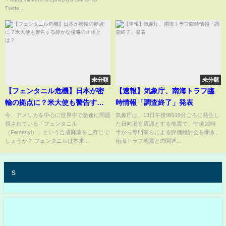
ノッコン寺田】
#newjeans
Twitte...
未分類
未分類
【フェンタニル危機】日本が密
【速報】気象庁、南海トラフ臨
輸の拠点に？米大使も警告する
時情報「調査終了」発表
静かな侵略の正体とは？
今、アメリカを中心に世界中で急速に問題
気象庁は、13日午後9時19分ごろに発生し
視されている「フェンタニル
た日向灘を震源とする地震で、午後10時
（Fentanyl）」という合成麻薬をご存じで
半から専門家らによる評価検討会を開き、
しょうか？ フェンタニルは本来...
南海トラフ地震との関連...
s