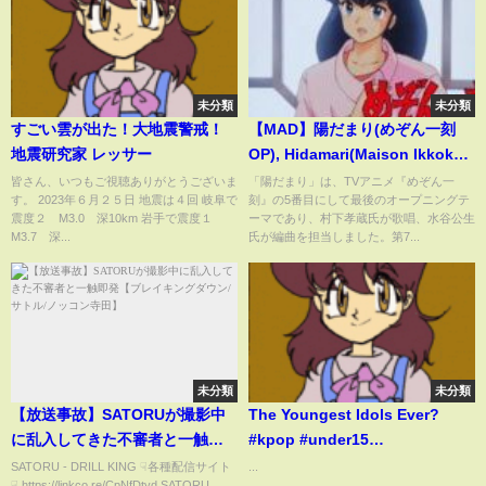
未分類
未分類
すごい雲が出た！大地震警戒！
【MAD】陽だまり(めぞん一刻
地震研究家 レッサー
OP), Hidamari(Maison Ikkoku
OST)
皆さん、いつもご視聴ありがとうございま
「陽だまり」は、TVアニメ『めぞん一
す。 2023年６月２５日 地震は４回 岐阜で
刻』の5番目にして最後のオープニングテ
震度２ M3.0 深10km 岩手で震度１
ーマであり、村下孝蔵氏が歌唱、水谷公生
M3.7 深...
氏が編曲を担当しました。第7...
未分類
未分類
【放送事故】SATORUが撮影中
The Youngest Idols Ever?
に乱入してきた不審者と一触即
#kpop #under15
発【ブレイキングダウン/サトル/
#survivalshow #dara
SATORU - DRILL KING ☟各種配信サイト
...
☟ https://linkco.re/CpNfDtyd SATORU