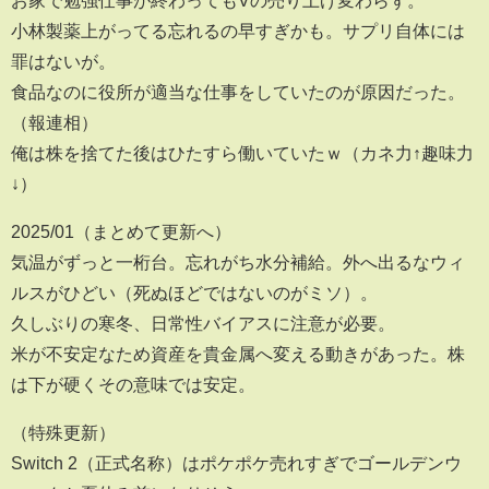
お家で勉強仕事が終わってもVの売り上げ変わらず。
小林製薬上がってる忘れるの早すぎかも。サプリ自体には
罪はないが。
食品なのに役所が適当な仕事をしていたのが原因だった。
（報連相）
俺は株を捨てた後はひたすら働いていたｗ（カネ力↑趣味力
↓）
2025/01（まとめて更新へ）
気温がずっと一桁台。忘れがち水分補給。外へ出るなウィ
ルスがひどい（死ぬほどではないのがミソ）。
久しぶりの寒冬、日常性バイアスに注意が必要。
米が不安定なため資産を貴金属へ変える動きがあった。株
は下が硬くその意味では安定。
（特殊更新）
Switch 2（正式名称）はポケポケ売れすぎでゴールデンウ