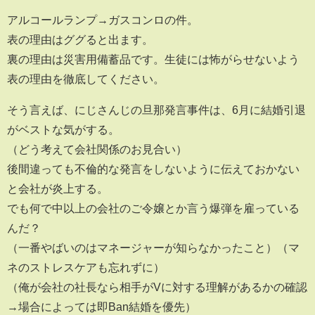
アルコールランプ→ガスコンロの件。
表の理由はググると出ます。
裏の理由は災害用備蓄品です。生徒には怖がらせないよう
表の理由を徹底してください。
そう言えば、にじさんじの旦那発言事件は、6月に結婚引退
がベストな気がする。
（どう考えて会社関係のお見合い）
後間違っても不倫的な発言をしないように伝えておかない
と会社が炎上する。
でも何で中以上の会社のご令嬢とか言う爆弾を雇っている
んだ？
（一番やばいのはマネージャーが知らなかったこと）（マ
ネのストレスケアも忘れずに）
（俺が会社の社長なら相手がVに対する理解があるかの確認
→場合によっては即Ban結婚を優先）