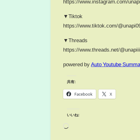
https://www.instagram.com/unapiii
▼Tiktok
https://www.tiktok.com/@unapi0
▼Threads
https://www.threads.net/@unapiiii
powered by
Auto Youtube Summa
共有:
Facebook
X
いいね: