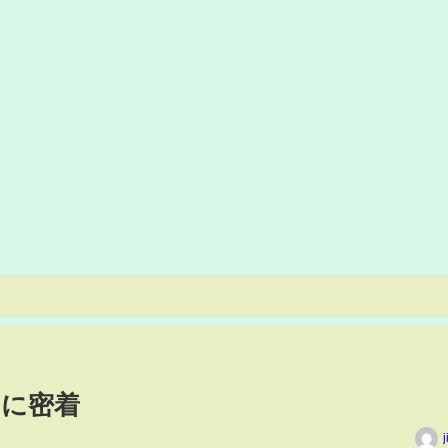
ーに密着
j