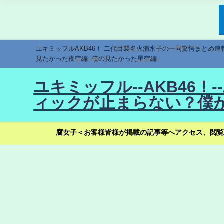
ユキミッフルAKB46！-二代目襲名火浦氷子の一同驚愕まとめ
見たかった夜空編--僕の見たかった星空編-
ユキミッフル--AKB46
ィックが止まらない？僕が
腐女子＜お客様皆様が掲載の記事等へアクセス、閲覧