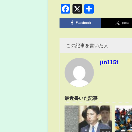
Facebook
X
共
有
Facebook
post
この記事を書いた人
jin115t
最近書いた記事
未分類