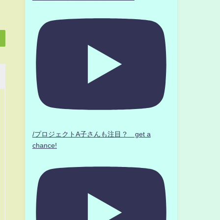
/プロジェクトA子さんも注目？ get a
chance!