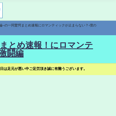
編--の一同驚愕まとめ速報にロマンティックが止まらない？-僕の
驚愕まとめ速報！にロマンテ
激闘編
日は足元が悪い中ご足労頂き誠に有難うございます。