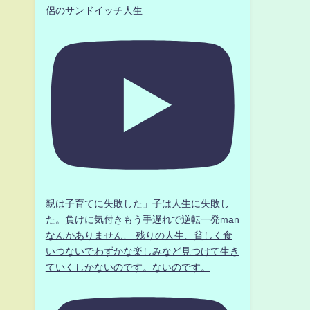
侶のサンドイッチ人生
親は子育てに失敗した」子は人生に失敗し
た。負けに気付きもう手遅れで逆転一発man
なんかありません、 残りの人生、貧しく食
いつないでわずかな楽しみなど見つけて生き
ていくしかないのです。ないのです。