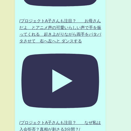
/プロジェクトA子さんも注目？ お母さん
だよ とアニメ声の可愛いらしい声で手を振
ってくれる 起き上がりながら両手をパタパ
タさせて 右へ左へと ダンスする
/プロジェクトA子さんも注目？ なぜ私は
入会拒否？真相が刺さる3分間？/