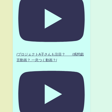
/プロジェクトA子さんも注目？ /感想戯
言動画？.一息つく動画？/