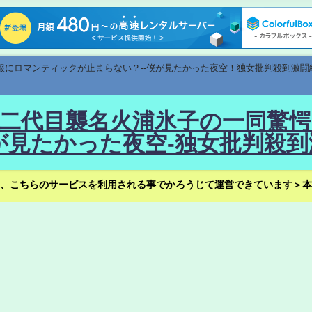
速報にロマンティックが止まらない？--僕が見たかった夜空！独女批判殺到激闘
！--二代目襲名火浦氷子の一同
見たかった夜空-独女批判殺到
、こちらのサービスを利用される事でかろうじて運営できています＞本