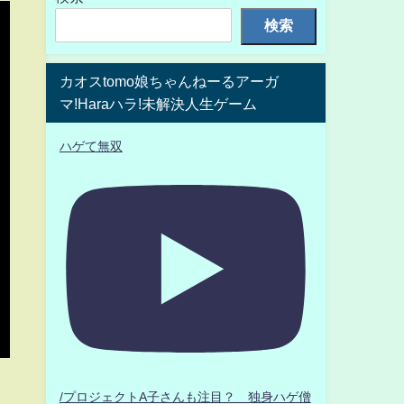
検索
カオスtomo娘ちゃんねーるアーガ
マ!Haraハラ!未解決人生ゲーム
ハゲて無双
/プロジェクトA子さんも注目？ 独身ハゲ僧