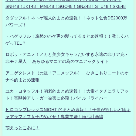
SNH48！JKT48！MNL48！SGO48！GNZ48！STU48！SKE48
タダッフル！ネトゲ廃人的まとめ速報！！ネット乞食DE2000万
パワーズ！
・ハゲッフル！哀愁のハゲ男の髪ってるまとめ速報！！激しくハ
ゲっTEL？
ロボットアニメ！メカと美少女キャラだいすき永遠の非リア充・
非モテ星人 ！あらゆるマニアの為のマニアックサイト
アニゲタレスト（元祖！アニメッフル） ひきこもりニートのオ
ナベ的まとめ速報
ユカ・ヨネッフル！初老的まとめ速報！！大帝イタチにラリアッ
ト！害獣神アリ・ガー被害に必殺！パイルドライバー
ヒロコンプレックスNIGHT 的まとめ速報！！子供が欲しいど陰キ
ャアラフィフ女子のめざせ！専業主婦！婚活計画編
萌えっとこあに！