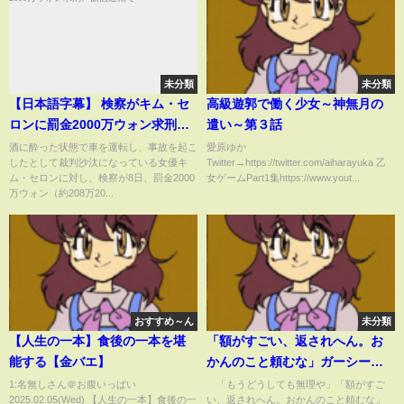
未分類
未分類
【日本語字幕】 検察がキム・セ
高級遊郭で働く少女～神無月の
ロンに罰金2000万ウォン求刑、
遣い～第３話
飲酒運転で
酒に酔った状態で車を運転し、事故を起こ
愛原ゆか
したとして裁判沙汰になっている女優キ
Twitter→https://twitter.com/aiharayuka 乙
ム・セロンに対し、検察が8日、罰金2000
女ゲームPart1集https://www.yout...
万ウォン（約208万20...
おすすめ～ん
未分類
【人生の一本】食後の一本を堪
「額がすごい、返されへん。お
能する【金バエ】
かんのこと頼むな」ガーシーの
実妹、兄から届いた限界のLINE
1:名無しさん＠お腹いっぱい
「もうどうしても無理や」「額がすご
2025.02.05(Wed) 【人生の一本】食後の一
い、返されへん。おかんのこと頼むな」
を明かす「父はギャンブル依存