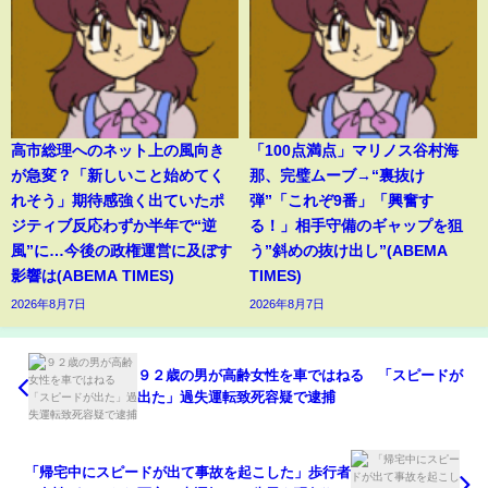
高市総理へのネット上の風向き
「100点満点」マリノス谷村海
が急変？「新しいこと始めてく
那、完璧ムーブ→“裏抜け
れそう」期待感強く出ていたポ
弾”「これぞ9番」「興奮す
ジティブ反応わずか半年で“逆
る！」相手守備のギャップを狙
風”に…今後の政権運営に及ぼす
う”斜めの抜け出し”(ABEMA
影響は(ABEMA TIMES)
TIMES)
2026年8月7日
2026年8月7日
９２歳の男が高齢女性を車ではねる 「スピードが
出た」過失運転致死容疑で逮捕
「帰宅中にスピードが出て事故を起こした」歩行者