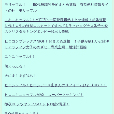
モリッフル！ 50代無職独身的まとめ速報！有益便利情報サイ
トの杜 モリッフル
ユキユキッフル2！ど底辺的一同驚愕騒然まとめ速報！超氷河期
世代！人生の強制ロスカットですべてを失ったキグナス氷子の愛
のクリスタルキングボンビー脱出大作戦
ヒロコンプレックスNIGHT 的まとめ速報！！子供が欲しいど陰キ
ャアラフィフ女子のめざせ！専業主婦！婚活計画編
ユキユキッフル3！
萌えっふる！
天にまします我ら！
ヒロシッフル！ヒロシデース山さんのリフォームひとりDIY！！
ヒロユキユキッフルMAX！スーパークッキング！
徹夜DEテツヤッフル!！レトロ館2号店！
剛Q超児ともっふる！