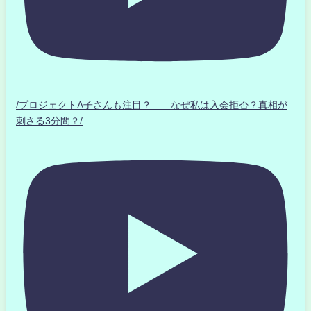
/プロジェクトA子さんも注目？ なぜ私は入会拒否？真相が
刺さる3分間？/