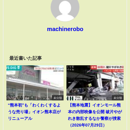
machinerobo
最近書いた記事
未分類
未分類
“熊本初”も「わくわくするよ
【熊本地震】イオンモール熊
うな売り場」イオン熊本店が
本の内部映像を公開 破片やが
リニューアル
れき散乱するなか警察が捜索
（2026年07月29日）