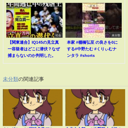
社会
未分類
【関東連合】IQ145の見立真
本家 #棚橋弘至 の良さを0に
一容疑者はどこに潜伏？なぜ
する#中野たむ #くりぃむナ
捕まらないのか判明した。
ンタラ #shorts
未分類
の関連記事