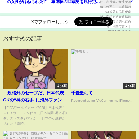
の女性がはねられ死亡 車運転の92歳男を現行犯逮
捕 容疑を過失運転致死に切り替え調べ進める 福
岡市東区｜TBS NEWS DIG
Xでフォローしよう
おすすめの記事
未分類
未分類
「規格外のセーブだ」日本代表
千畳敷にて
GKの“神の右手”に海外ファン熱
Recorded using iVidCam on my iPhone....
狂！「ブラジルはどう点を取
【FIFAワールドカップ2026】日本代表 1
－1 スウェーデン代表（日本時間6月26日/
る？」「W杯最高のGKの1人」
ダラス・スタジアム） 日本の守護神が
(ABEMA TIMES)
見せた「奇跡...