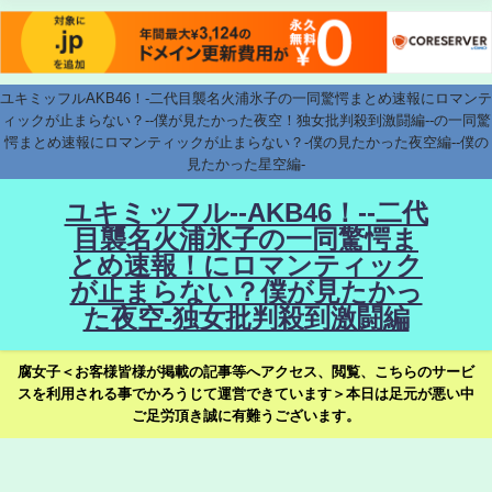
ユキミッフルAKB46！-二代目襲名火浦氷子の一同驚愕まとめ速報にロマンテ
ィックが止まらない？--僕が見たかった夜空！独女批判殺到激闘編--の一同驚
愕まとめ速報にロマンティックが止まらない？-僕の見たかった夜空編--僕の
見たかった星空編-
ユキミッフル--AKB46！--二代
目襲名火浦氷子の一同驚愕ま
とめ速報！にロマンティック
が止まらない？僕が見たかっ
た夜空-独女批判殺到激闘編
腐女子＜お客様皆様が掲載の記事等へアクセス、閲覧、こちらのサービ
スを利用される事でかろうじて運営できています＞本日は足元が悪い中
ご足労頂き誠に有難うございます。