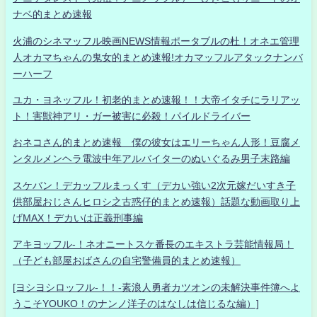
ナベ的まとめ速報
火浦のシネマッフル映画NEWS情報ポータブルの杜！オネエ管理
人オカマちゃんの鬼女的まとめ速報!オカマッフルアタックナンバ
ーハーフ
ユカ・ヨネッフル！初老的まとめ速報！！大帝イタチにラリアッ
ト！害獣神アリ・ガー被害に必殺！パイルドライバー
おネコさん的まとめ速報 僕の彼女はエリーちゃん人形！豆腐メ
ンタルメンヘラ電波中年アルバイターのぬいぐるみ男子末路編
スケバン！デカッフルまっくす（デカい強い2次元嫁だいすき子
供部屋おじさんヒロシ之古惑仔的まとめ速報）話題な動画取り上
げMAX！デカいは正義刑事編
アキヨッフル-！ネオニートスケ番長のエキストラ芸能情報局！
（子ども部屋おばさんの自宅警備員的まとめ速報）
[ヨシヨシロッフル-！！-素浪人勇者カツオンの未解決事件簿へよ
うこそYOUKO！のナンノ洋子のはなしは信じるな編）]