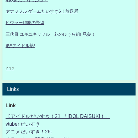
ヤナッフル ゲームだいすき6！放送局
ヒウラー総統の野望
三代目 ユキユキッフル 花のひうら組! 見参！
魁!!アイドル塾!
t112
Links
Link
【アイドルだいすき！2】「IDOL DAISUKI！」
vtuber だいすき
アニメだいすき！26-