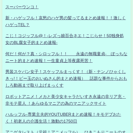
スーパーウンコ！
新・ハゲッフル！哀愁のハゲ男の髪ってるまとめ速報！！激しく
ハゲっTEL？
こじ！コジッフル@！-レズっ娘百合ネエ！こじらせ！50独身処
女のBL腐女子的まとめ速報-
何だ！何が？真・シロッフル！！ 永遠の無職童貞- ぼっちな
ニート的まとめ速報！一生童貞上等夜露死苦！
男装スケバン女子！スケッフルまっくす！（新・ナンノひゃくし
きっ!！ビー玉のおいぬさん的まとめ速報） 話題な事件からおも
しろ動画まで取り上げまっくす
ロボットアニメ！メカと美少女キャラだいすき永遠の非リア充・
非モテ星人 ！あらゆるマニアの為のマニアックサイト
ハルッフル-専業主夫的YOUTUBERまとめ速報！キモデブおた
く！初老人の介護生活！激動の1750日
アニゲタレスト（元祖！アニメッフル） ひきこもりニートのオ