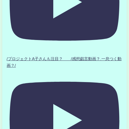
/プロジェクトA子さんも注目？ /感想戯言動画？.一息つく動
画？/