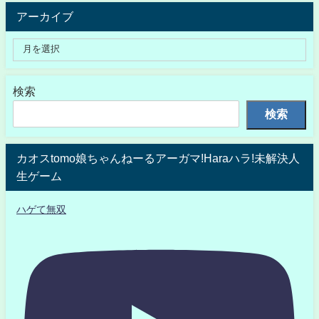
アーカイブ
検索
検索
カオスtomo娘ちゃんねーるアーガマ!Haraハラ!未解決人
生ゲーム
ハゲて無双