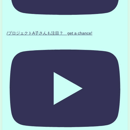
/プロジェクトA子さんも注目？ get a chance!