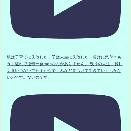
親は子育てに失敗した」子は人生に失敗した。負けに気付きも
う手遅れで逆転一発manなんかありません、 残りの人生、貧し
く食いつないでわずかな楽しみなど見つけて生きていくしかな
いのです。ないのです。