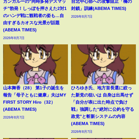
カンガルーの“同時多発デスマッ
台北中心部への攻撃阻止「橋の
チ”勃発！しっぽを押さえた2対1
封鎖」訓練(ABEMA TIMES)
のハンデ戦に観戦者の姿も…自
2026年8月7日
由すぎるカオスな光景が話題
(ABEMA TIMES)
2026年8月7日
山本舞香（28） 第1子の誕生を
ひろゆき氏、地方首長選に絞っ
報告「母子ともに健康」夫はMY
た新党の狙いは 自身は出馬せず
FIRST STORY Hiro（32）
「自分が表に出た時点で負け
(ABEMA TIMES)
戦」強調した“絶対に公約を守る
政党”と斬新システムの内容
2026年8月7日
(ABEMA TIMES)
2026年8月7日