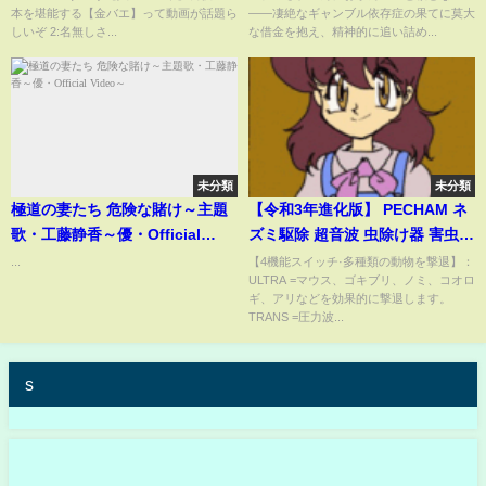
本を堪能する【金バエ】って動画が話題ら
――凄絶なギャンブル依存症の果てに莫大
症で自殺した。兄ちゃんも同じ
しいぞ 2:名無しさ...
な借金を抱え、精神的に追い詰め...
道にいった」(ABEMA TIMES)
未分類
未分類
極道の妻たち 危険な賭け～主題
【令和3年進化版】 PECHAM ネ
歌・工藤静香～優・Official
ズミ駆除 超音波 虫除け器 害虫駆
Video～
除器 ネズミ撃退器 電磁波 ダブル
...
【4機能スイッチ·多種類の動物を撃退】：
ULTRA =マウス、ゴキブリ、ノミ、コオロ
スピーカー 業界最大有効範囲
ギ、アリなどを効果的に撃退します。
300㎡ 鼠/ゴキブリ/虫/アリ/ノミ/
TRANS =圧力波...
ハエ/ダニ/シロアリ/ハチ
s