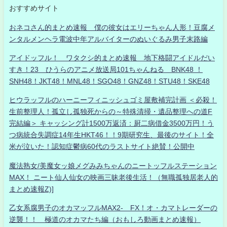
おすすめサイト
おネコさん的まとめ速報 僕の彼女はエリーちゃん人形！豆腐メ
ンタルメンヘラ電波中年アルバイターのぬいぐるみ男子末路編
アイドッフル！ ワタクシ的まとめ速報 地下格闘アイドルだい
すき！23 ひうらのアニメ放送局101ちゃんねる BNK48 ！
SNH48！JKT48！MNL48！SGO48！GNZ48！STU48！SKE48
ヒウラッフルのハーニーフィニッシュゴミ屋敷補完計画 ＜必殺！
生前整理人！孤立し孤独死からの～特殊清掃・遺品整理への道F
完結編＞ キャッシング計1500万返済：厨二病借金3500万円！う
つ病統合失調症14年生HKT46！！9期研究生、最後のサイト！全
米が泣いた！認知症鬱病60代のラストサイト絶賛！公開中
魔法熟女/美魔女ッ娘メグみみちゃんのニートッフルステーション
MAX！ ニート仙人仙女の映画三昧老後生活！（無職孤独居老人的
まとめ速報Z)]
乙女系腐男子のオカマッフルMAX2- FX！オ・カマトレーダーの
逆襲！！ 極道のオカマたち編（おもしろ動画まとめ速報）