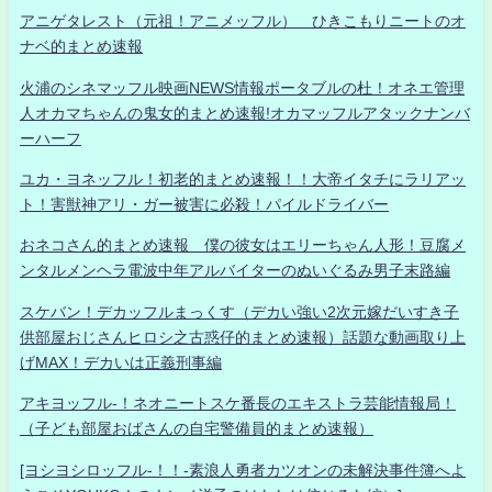
アニゲタレスト（元祖！アニメッフル） ひきこもりニートのオ
ナベ的まとめ速報
火浦のシネマッフル映画NEWS情報ポータブルの杜！オネエ管理
人オカマちゃんの鬼女的まとめ速報!オカマッフルアタックナンバ
ーハーフ
ユカ・ヨネッフル！初老的まとめ速報！！大帝イタチにラリアッ
ト！害獣神アリ・ガー被害に必殺！パイルドライバー
おネコさん的まとめ速報 僕の彼女はエリーちゃん人形！豆腐メ
ンタルメンヘラ電波中年アルバイターのぬいぐるみ男子末路編
スケバン！デカッフルまっくす（デカい強い2次元嫁だいすき子
供部屋おじさんヒロシ之古惑仔的まとめ速報）話題な動画取り上
げMAX！デカいは正義刑事編
アキヨッフル-！ネオニートスケ番長のエキストラ芸能情報局！
（子ども部屋おばさんの自宅警備員的まとめ速報）
[ヨシヨシロッフル-！！-素浪人勇者カツオンの未解決事件簿へよ