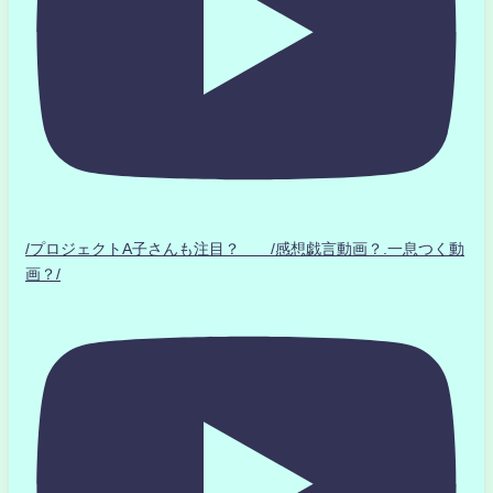
/プロジェクトA子さんも注目？ /感想戯言動画？.一息つく動
画？/