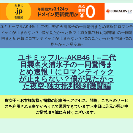
ユキミッフルAKB46！-二代目襲名火浦氷子の一同驚愕まとめ速報にロマンテ
ィックが止まらない？--僕が見たかった夜空！独女批判殺到激闘編--の一同驚
愕まとめ速報にロマンティックが止まらない？-僕の見たかった夜空編--僕の
見たかった星空編-
ユキミッフル--AKB46！--二代
目襲名火浦氷子の一同驚愕ま
とめ速報！にロマンティック
が止まらない？僕が見たかっ
た夜空-独女批判殺到激闘編
腐女子＜お客様皆様が掲載の記事等へアクセス、閲覧、こちらのサービ
スを利用される事でかろうじて運営できています＞本日は足元が悪い中
ご足労頂き誠に有難うございます。