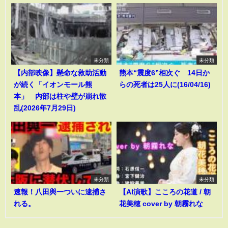
未分類
未分類
【内部映像】懸命な救助活動
熊本“震度6”相次ぐ 14日か
が続く「イオンモール熊
らの死者は25人に(16/04/16)
本」 内部は柱や壁が崩れ散
乱(2026年7月29日)
未分類
未分類
速報！八田與一ついに逮捕さ
【AI演歌】こころの花道 / 朝
れる。
花美穂 cover by 朝霧れな