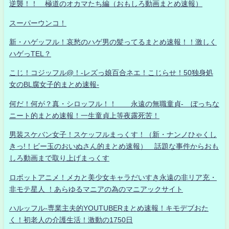
逆襲！！ 極道のオカマたち編（おもしろ動画まとめ速報）
スーパーウンコ！
新・ハゲッフル！哀愁のハゲ男の髪ってるまとめ速報！！激しく
ハゲっTEL？
こじ！コジッフル@！-レズっ娘百合ネエ！こじらせ！50独身処
女のBL腐女子的まとめ速報-
何だ！何が？真・シロッフル！！ 永遠の無職童貞- ぼっちな
ニート的まとめ速報！一生童貞上等夜露死苦！
男装スケバン女子！スケッフルまっくす！（新・ナンノひゃくし
きっ!！ビー玉のおいぬさん的まとめ速報） 話題な事件からおも
しろ動画まで取り上げまっくす
ロボットアニメ！メカと美少女キャラだいすき永遠の非リア充・
非モテ星人 ！あらゆるマニアの為のマニアックサイト
ハルッフル-専業主夫的YOUTUBERまとめ速報！キモデブおた
く！初老人の介護生活！激動の1750日