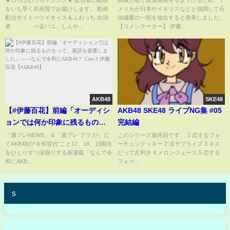
をいち早く高画質でお届けします。 動画
メリカが日本やイギリスなどと強調して石
配信サイト⇒ツイキャス＆ふわっち 出演
油備蓄の一部を放出すると発表しました。
者 ⇒金バエ、しんや...
【コメンテーター】 伊藤...
AKB48
SKE48
【#伊藤百花】前編「オーディシ
AKB48 SKE48 ライブNG集 #05
ョンでは何か印象に残るものを
完結編
って、落語を披露しました」
「週プレNEWS」＆「週プレ プラス!」に
このシリーズ最終回です . . 1 恋するフォ
てAKB48の“令和世代”こと17、18、19期生
ーチュンクッキー 2 涙サプライズ 3 キス
――なんで令和にAKB48？
をひとりずつ深堀りする新連載「なんで令
だって左利き 4 メロンジュース 5 恋する
Case.3 伊藤百花【#AKB48】
和にAKB...
フォー...
s