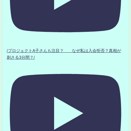
/プロジェクトA子さんも注目？ なぜ私は入会拒否？真相が
刺さる3分間？/