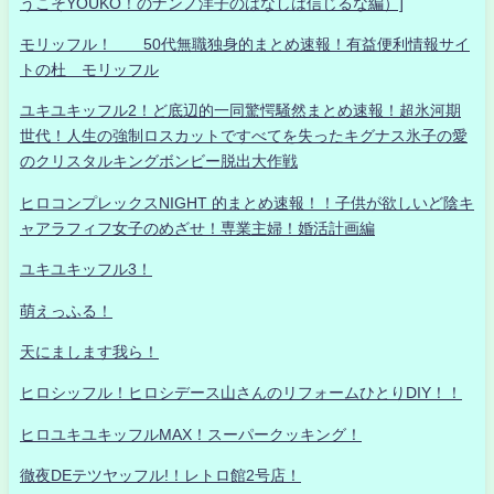
うこそYOUKO！のナンノ洋子のはなしは信じるな編）]
モリッフル！ 50代無職独身的まとめ速報！有益便利情報サイ
トの杜 モリッフル
ユキユキッフル2！ど底辺的一同驚愕騒然まとめ速報！超氷河期
世代！人生の強制ロスカットですべてを失ったキグナス氷子の愛
のクリスタルキングボンビー脱出大作戦
ヒロコンプレックスNIGHT 的まとめ速報！！子供が欲しいど陰キ
ャアラフィフ女子のめざせ！専業主婦！婚活計画編
ユキユキッフル3！
萌えっふる！
天にまします我ら！
ヒロシッフル！ヒロシデース山さんのリフォームひとりDIY！！
ヒロユキユキッフルMAX！スーパークッキング！
徹夜DEテツヤッフル!！レトロ館2号店！