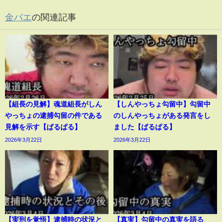
金バエ
の関連記事
【組長の見解】魂道組長がしん
【しんやっちょ勾留中】勾留中
やっちょの逮捕勾留の件である
のしんやっちょがある発言をし
見解を示す【ぱるぱる】
ました【ぱるぱる】
2026年3月22日
2026年3月22日
【実刑を覚悟】逮捕時の状況と
【真実】勾留中の真実を語る