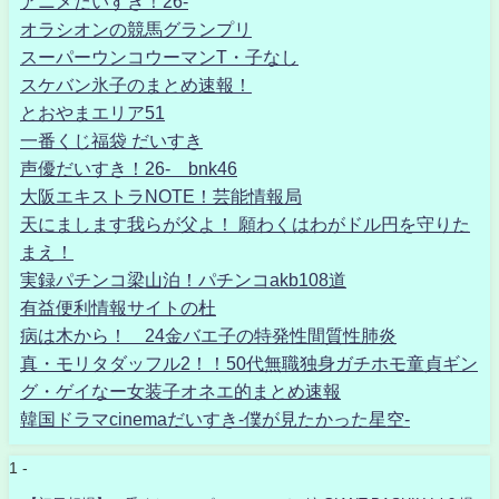
アニメだいすき！26-
オラシオンの競馬グランプリ
スーパーウンコウーマンT・子なし
スケバン氷子のまとめ速報！
とおやまエリア51
一番くじ福袋 だいすき
声優だいすき！26- bnk46
大阪エキストラNOTE！芸能情報局
天にまします我らが父よ！ 願わくはわがドル円を守りた
まえ！
実録パチンコ梁山泊！パチンコakb108道
有益便利情報サイトの杜
病は木から！ 24金バエ子の特発性間質性肺炎
真・モリタダッフル2！！50代無職独身ガチホモ童貞ギン
グ・ゲイなー女装子オネエ的まとめ速報
韓国ドラマcinemaだいすき-僕が見たかった星空-
1 -