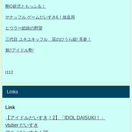
剛Q超児ともっふる！
ヤナッフル ゲームだいすき6！放送局
ヒウラー総統の野望
三代目 ユキユキッフル 花のひうら組! 見参！
魁!!アイドル塾!
t112
Links
Link
【アイドルだいすき！2】「IDOL DAISUKI！」
vtuber だいすき