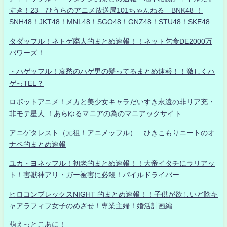
すき！23 ひうらのアニメ放送局101ちゃんねる BNK48 ！
SNH48！JKT48！MNL48！SGO48！GNZ48！STU48！SKE48
タダッフル！ネトゲ廃人的まとめ速報！！ネット乞食DE2000万
パワーズ！
・ハゲッフル！哀愁のハゲ男の髪ってるまとめ速報！！激しくハ
ゲっTEL？
ロボットアニメ！メカと美少女キャラだいすき永遠の非リア充・
非モテ星人 ！あらゆるマニアの為のマニアックサイト
アニゲタレスト（元祖！アニメッフル） ひきこもりニートのオ
ナベ的まとめ速報
ユカ・ヨネッフル！初老的まとめ速報！！大帝イタチにラリアッ
ト！害獣神アリ・ガー被害に必殺！パイルドライバー
ヒロコンプレックスNIGHT 的まとめ速報！！子供が欲しいど陰キ
ャアラフィフ女子のめざせ！専業主婦！婚活計画編
萌えっとこあに！