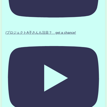
/プロジェクトA子さんも注目？ get a chance!