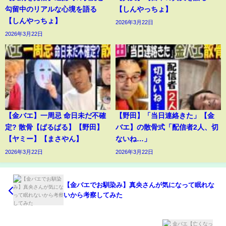
勾留中のリアルな心境を語る
【しんやっちょ】
【しんやっちょ】
2026年3月22日
2026年3月22日
【金バエ】一周忌 命日未だ不確
【野田】「当日連絡きた」【金
定? 散骨【ぱるぱる】【野田】
バエ】の散骨式「配信者2人、切
【ヤミー】【まさやん】
ないね…」
2026年3月22日
2026年3月22日
【金バエでお馴染み】真央さんが気になって眠れな
いから考察してみた