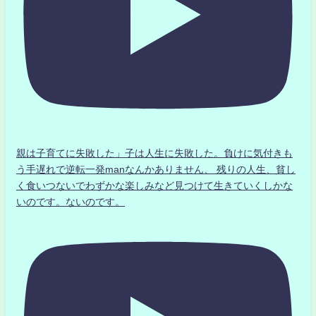
親は子育てに失敗した」子は人生に失敗した。負けに気付きも
う手遅れで逆転一発manなんかありません、 残りの人生、貧し
く食いつないでわずかな楽しみなど見つけて生きていくしかな
いのです。ないのです。