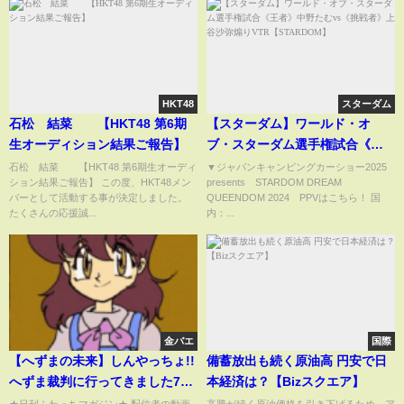
HKT48
スターダム
石松 結菜 【HKT48 第6期
【スターダム】ワールド・オ
生オーディション結果ご報告】
ブ・スターダム選手権試合《王
者》中野たむvs《挑戦者》上谷
石松 結菜 【HKT48 第6期生オーディ
▼ジャパンキャンピングカーショー2025
ション結果ご報告】 この度、HKT48メン
presents STARDOM DREAM
沙弥煽りVTR【STARDOM】
バーとして活動する事が決定しました。
QUEENDOM 2024 PPVはこちら！ 国
たくさんの応援誠...
内：...
金バエ
国際
【へずまの未来】しんやっちょ!!
備蓄放出も続く原油高 円安で日
へずま裁判に行ってきました7月
本経済は？【Bizスクエア】
20日
★日刊ふわっちマガジン★ 配信者の動画
高騰が続く原油価格を引き下げるため、ア