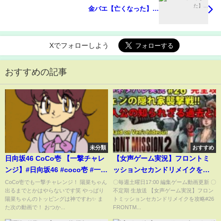
金バエ【亡くなった】…
Xでフォローしよう
おすすめの記事
未分類
おすすめ
日向坂46 CoCo壱 【一撃チャレ
【女声ゲーム実況】フロントミ
ンジ】#日向坂46 #coco壱 #一撃
ッションセカンドリメイクを攻
チャレンジ #河田陽菜
略#26 FRONTMISSION2nd
CoCo壱でも一撃チャレンジ！ 陽菜ちゃん
〇毎週土曜日17:00 編集ゲーム動画更新 〇
出るまでとかはやらないです笑 やっぱり
不定期 生放送 【女声ゲーム実況】フロン
remake
陽菜ちゃんのトッピングは神ですわ✨ ま
トミッションセカンドリメイクを攻略#26
た次の動画で！ おつか...
FRONTM...