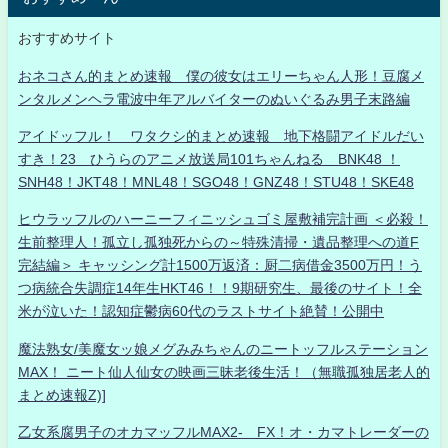
おすすめサイト
おネコさん的まとめ速報 僕の彼女はエリーちゃん人形！豆腐メ
ンタルメンヘラ電波中年アルバイターのぬいぐるみ男子末路編
アイドッフル！ ワタクシ的まとめ速報 地下格闘アイドルだい
すき！23 ひうらのアニメ放送局101ちゃんねる BNK48 ！
SNH48！JKT48！MNL48！SGO48！GNZ48！STU48！SKE48
ヒウラッフルのハーニーフィニッシュゴミ屋敷補完計画 ＜必殺！
生前整理人！孤立し孤独死からの～特殊清掃・遺品整理への道F
完結編＞ キャッシング計1500万返済：厨二病借金3500万円！う
つ病統合失調症14年生HKT46！！9期研究生、最後のサイト！全
米が泣いた！認知症鬱病60代のラストサイト絶賛！公開中
魔法熟女/美魔女ッ娘メグみみちゃんのニートッフルステーション
MAX！ ニート仙人仙女の映画三昧老後生活！（無職孤独居老人的
まとめ速報Z)]
乙女系腐男子のオカマッフルMAX2- FX！オ・カマトレーダーの