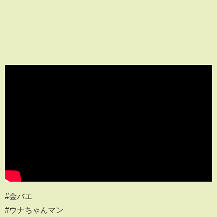
#金バエ
#ウナちゃんマン