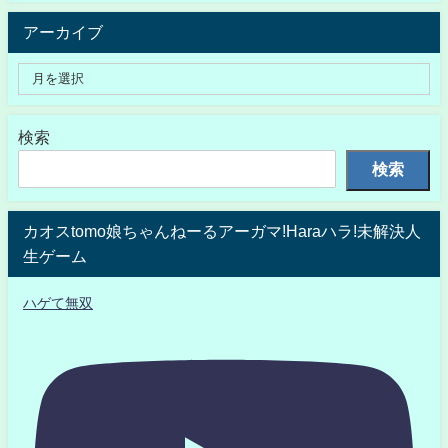
アーカイブ
検索
検索
カオスtomo娘ちゃんねーるアーガマ!Haraハラ!未解決人
生ゲーム
ハゲて無双