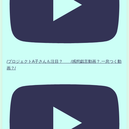
/プロジェクトA子さんも注目？ /感想戯言動画？.一息つく動
画？/