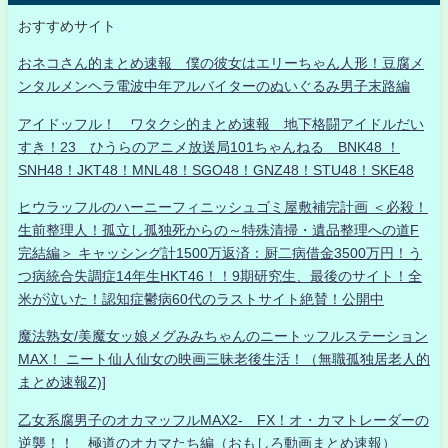
おすすめサイト
おネコさん的まとめ速報 僕の彼女はエリーちゃん人形！豆腐メ
ンタルメンヘラ電波中年アルバイターのぬいぐるみ男子末路編
アイドッフル！ ワタクシ的まとめ速報 地下格闘アイドルだい
すき！23 ひうらのアニメ放送局101ちゃんねる BNK48 ！
SNH48！JKT48！MNL48！SGO48！GNZ48！STU48！SKE48
ヒウラッフルのハーニーフィニッシュゴミ屋敷補完計画 ＜必殺！
生前整理人！孤立し孤独死からの～特殊清掃・遺品整理への道F
完結編＞ キャッシング計1500万返済：厨二病借金3500万円！う
つ病統合失調症14年生HKT46！！9期研究生、最後のサイト！全
米が泣いた！認知症鬱病60代のラストサイト絶賛！公開中
魔法熟女/美魔女ッ娘メグみみちゃんのニートッフルステーション
MAX！ ニート仙人仙女の映画三昧老後生活！（無職孤独居老人的
まとめ速報Z)]
乙女系腐男子のオカマッフルMAX2- FX！オ・カマトレーダーの
逆襲！！ 極道のオカマたち編（おもしろ動画まとめ速報）