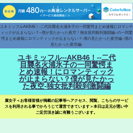
ユキミッフルAKB46！-二代目襲名火浦氷子の一同驚愕まとめ速報にロマンテ
ィックが止まらない？--僕が見たかった夜空！独女批判殺到激闘編--の一同驚
愕まとめ速報にロマンティックが止まらない？-僕の見たかった夜空編--僕の
見たかった星空編-
ユキミッフル--AKB46！--二代
目襲名火浦氷子の一同驚愕ま
とめ速報！にロマンティック
が止まらない？僕が見たかっ
た夜空-独女批判殺到激闘編
腐女子＜お客様皆様が掲載の記事等へアクセス、閲覧、こちらのサービ
スを利用される事でかろうじて運営できています＞本日は足元が悪い中
ご足労頂き誠に有難うございます。