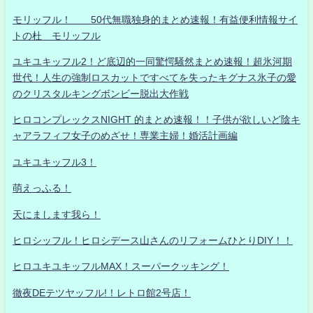
モリッフル！ 50代無職独身的まとめ速報！有益便利情報サイ
トの杜 モリッフル
ユキユキッフル2！ど底辺的一同驚愕騒然まとめ速報！超氷河期
世代！人生の強制ロスカットですべてを失ったキグナス氷子の愛
のクリスタルキングボンビー脱出大作戦
ヒロコンプレックスNIGHT 的まとめ速報！！子供が欲しいど陰キ
ャアラフィフ女子のめざせ！専業主婦！婚活計画編
ユキユキッフル3！
萌えっふる！
天にまします我ら！
ヒロシッフル！ヒロシデース山さんのリフォームひとりDIY！！
ヒロユキユキッフルMAX！スーパークッキング！
徹夜DEテツヤッフル!！レトロ館2号店！