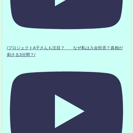
/プロジェクトA子さんも注目？ なぜ私は入会拒否？真相が
刺さる3分間？/