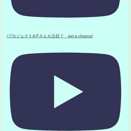
/プロジェクトA子さんも注目？ get a chance!