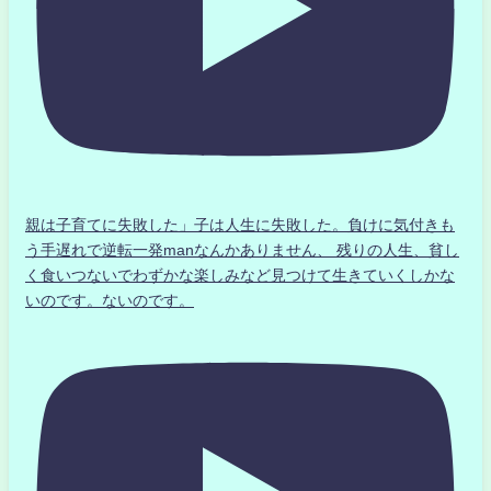
親は子育てに失敗した」子は人生に失敗した。負けに気付きも
う手遅れで逆転一発manなんかありません、 残りの人生、貧し
く食いつないでわずかな楽しみなど見つけて生きていくしかな
いのです。ないのです。