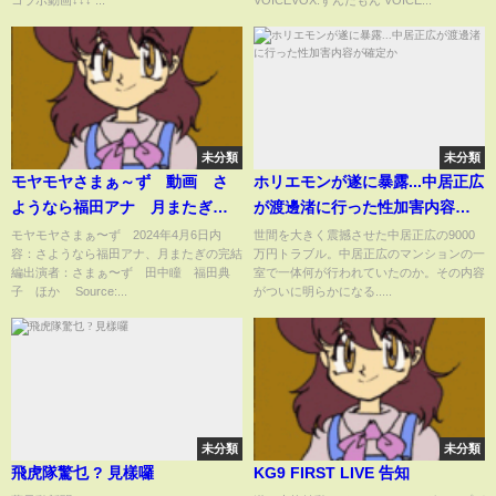
未分類
未分類
モヤモヤさまぁ～ず 動画 さ
ホリエモンが遂に暴露...中居正広
ようなら福田アナ 月またぎの
が渡邊渚に行った性加害内容が
完結編 4月6日
確定か
モヤモヤさまぁ〜ず 2024年4月6日内
世間を大きく震撼させた中居正広の9000
容：さようなら福田アナ、月またぎの完結
万円トラブル。中居正広のマンションの一
編出演者：さまぁ〜ず 田中瞳 福田典
室で一体何が行われていたのか。その内容
子 ほか Source:...
がついに明らかになる.....
未分類
未分類
飛虎隊驚乜 ? 見樣囉
KG9 FIRST LIVE 告知