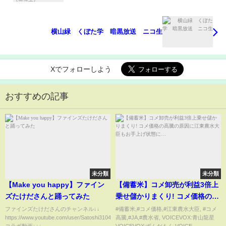
横山緑 くぼた学 暗黒放送 ニコ生
Xでフォローしよう
おすすめの記事
未分類
未分類
【Make you happy】ファイン
【備蓄米】コメ卸売が利益3倍上
ズたけださんと踊ってみた
乗せ儲かりまくり! コメ価格の高
騰の原因に江東農水大臣もお手
ファインズたけださんのチャンネル↓↓
#備蓄米,#コメ価格,#江東農水大臣, #コメ
https://www.youtube.com/user/Satoshi3104​
高騰,#JA,#農水省, VOICEVOX:青山龍星
上げ状態に…
コラボ動画↓↓↓ ...
VOICEVOX:ずんだもん VOICE...