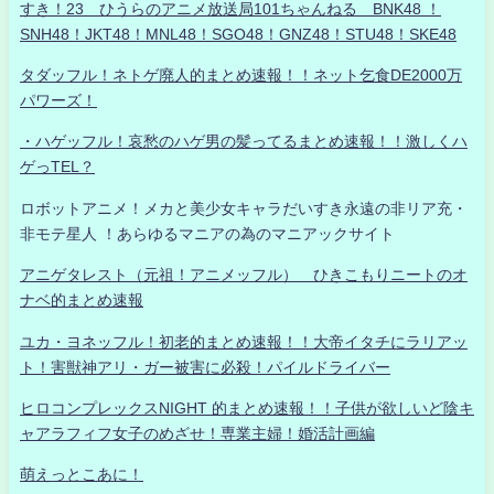
すき！23 ひうらのアニメ放送局101ちゃんねる BNK48 ！
SNH48！JKT48！MNL48！SGO48！GNZ48！STU48！SKE48
タダッフル！ネトゲ廃人的まとめ速報！！ネット乞食DE2000万
パワーズ！
・ハゲッフル！哀愁のハゲ男の髪ってるまとめ速報！！激しくハ
ゲっTEL？
ロボットアニメ！メカと美少女キャラだいすき永遠の非リア充・
非モテ星人 ！あらゆるマニアの為のマニアックサイト
アニゲタレスト（元祖！アニメッフル） ひきこもりニートのオ
ナベ的まとめ速報
ユカ・ヨネッフル！初老的まとめ速報！！大帝イタチにラリアッ
ト！害獣神アリ・ガー被害に必殺！パイルドライバー
ヒロコンプレックスNIGHT 的まとめ速報！！子供が欲しいど陰キ
ャアラフィフ女子のめざせ！専業主婦！婚活計画編
萌えっとこあに！