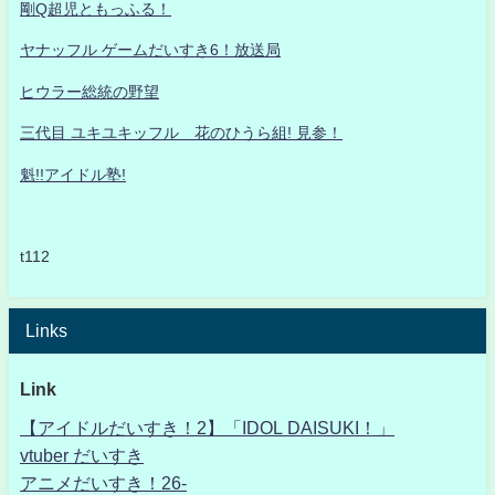
剛Q超児ともっふる！
ヤナッフル ゲームだいすき6！放送局
ヒウラー総統の野望
三代目 ユキユキッフル 花のひうら組! 見参！
魁!!アイドル塾!
t112
Links
Link
【アイドルだいすき！2】「IDOL DAISUKI！」
vtuber だいすき
アニメだいすき！26-