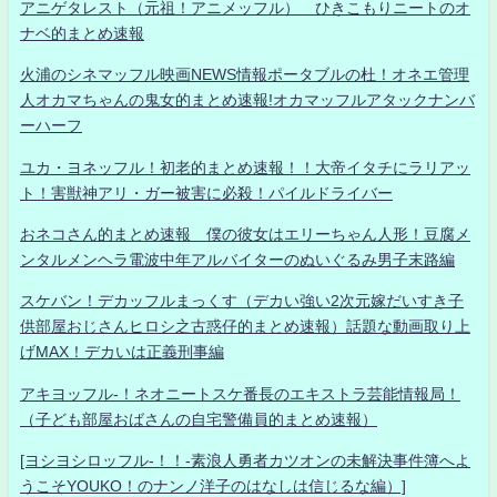
アニゲタレスト（元祖！アニメッフル） ひきこもりニートのオ
ナベ的まとめ速報
火浦のシネマッフル映画NEWS情報ポータブルの杜！オネエ管理
人オカマちゃんの鬼女的まとめ速報!オカマッフルアタックナンバ
ーハーフ
ユカ・ヨネッフル！初老的まとめ速報！！大帝イタチにラリアッ
ト！害獣神アリ・ガー被害に必殺！パイルドライバー
おネコさん的まとめ速報 僕の彼女はエリーちゃん人形！豆腐メ
ンタルメンヘラ電波中年アルバイターのぬいぐるみ男子末路編
スケバン！デカッフルまっくす（デカい強い2次元嫁だいすき子
供部屋おじさんヒロシ之古惑仔的まとめ速報）話題な動画取り上
げMAX！デカいは正義刑事編
アキヨッフル-！ネオニートスケ番長のエキストラ芸能情報局！
（子ども部屋おばさんの自宅警備員的まとめ速報）
[ヨシヨシロッフル-！！-素浪人勇者カツオンの未解決事件簿へよ
うこそYOUKO！のナンノ洋子のはなしは信じるな編）]