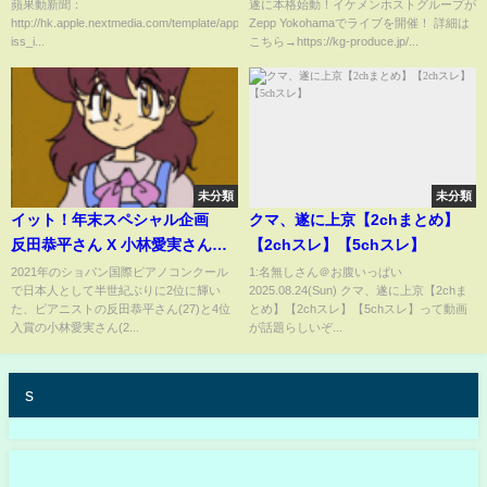
蘋果動新聞：
遂に本格始動！イケメンホストグループが
http://hk.apple.nextmedia.com/template/apple/art_main.php?
Zepp Yokohamaでライブを開催！ 詳細は
iss_i...
こちら→https://kg-produce.jp/...
未分類
未分類
イット！年末スペシャル企画
クマ、遂に上京【2chまとめ】
反田恭平さん X 小林愛実さん生
【2chスレ】【5chスレ】
演奏 part1
2021年のショパン国際ピアノコンクール
1:名無しさん＠お腹いっぱい
で日本人として半世紀ぶりに2位に輝い
2025.08.24(Sun) クマ、遂に上京【2chま
た、ピアニストの反田恭平さん(27)と4位
とめ】【2chスレ】【5chスレ】って動画
入賞の小林愛実さん(2...
が話題らしいぞ...
s