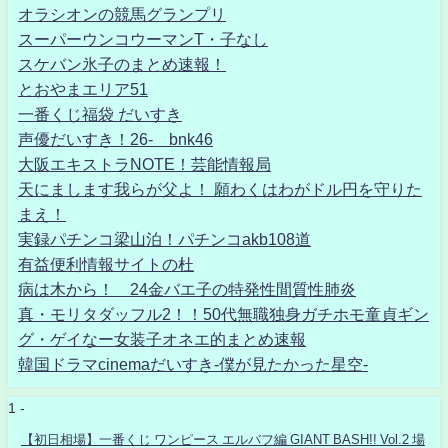
オラシオンの競馬グランプリ
スーパーウンコウーマンT・子なし
スケバン氷子のまとめ速報！
とおやまエリア51
一番くじ福袋 だいすき
声優だいすき！26- bnk46
大阪エキストラNOTE！芸能情報局
天にまします我らが父よ！ 願わくはわがドル円を守りた
まえ！
実録パチンコ梁山泊！パチンコakb108道
有益便利情報サイトの杜
病は木から！ 24金バエ子の特発性間質性肺炎
真・モリタダッフル2！！50代無職独身ガチホモ童貞ギン
グ・ゲイなー女装子オネエ的まとめ速報
韓国ドラマcinemaだいすき-僕が見たかった星空-
1 -
【初日相場】一番くじ ワンピース エルバフ編 GIANT BASH!! Vol.2 場