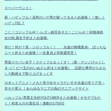
スーパーウンコ！
新・ハゲッフル！哀愁のハゲ男の髪ってるまとめ速報！！激しく
ハゲっTEL？
こじ！コジッフル@！-レズっ娘百合ネエ！こじらせ！50独身処
女のBL腐女子的まとめ速報-
何だ！何が？真・シロッフル！！ 永遠の無職童貞- ぼっちな
ニート的まとめ速報！一生童貞上等夜露死苦！
男装スケバン女子！スケッフルまっくす！（新・ナンノひゃくし
きっ!！ビー玉のおいぬさん的まとめ速報） 話題な事件からおも
しろ動画まで取り上げまっくす
ロボットアニメ！メカと美少女キャラだいすき永遠の非リア充・
非モテ星人 ！あらゆるマニアの為のマニアックサイト
ハルッフル-専業主夫的YOUTUBERまとめ速報！キモデブおた
く！初老人の介護生活！激動の1750日