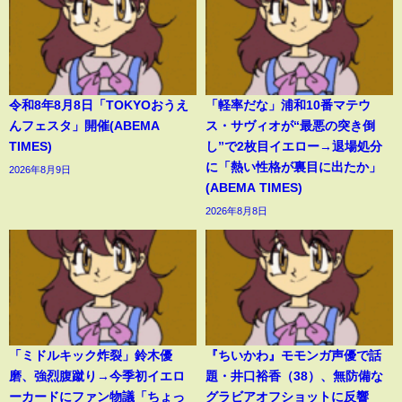
令和8年8月8日「TOKYOおうえ
「軽率だな」浦和10番マテウ
んフェスタ」開催(ABEMA
ス・サヴィオが“最悪の突き倒
TIMES)
し”で2枚目イエロー→退場処分
に「熱い性格が裏目に出たか」
2026年8月9日
(ABEMA TIMES)
2026年8月8日
「ミドルキック炸裂」鈴木優
『ちいかわ』モモンガ声優で話
磨、強烈腹蹴り→今季初イエロ
題・井口裕香（38）、無防備な
ーカードにファン物議「ちょっ
グラビアオフショットに反響