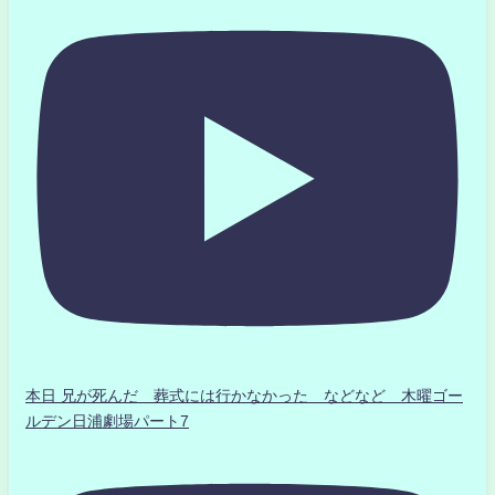
本日 兄が死んだ 葬式には行かなかった などなど 木曜ゴー
ルデン日浦劇場パート7