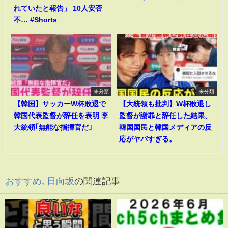
れていたと報告」 10人安否
不… #Shorts
未分類
未分類
【韓国】サッカーW杯敗退で
【大統領も批判】W杯敗退し
韓国代表監督が辞任を表明 李
監督が謝罪と辞任した結果、
大統領｢無能な指揮官だ｣
韓国国民と韓国メディアの反
応がヤバすぎる。
おすすめ
,
日向坂
の関連記事