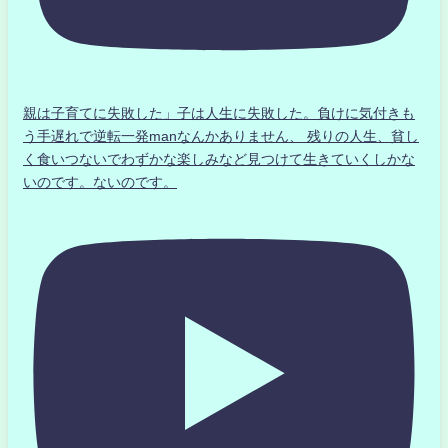
親は子育てに失敗した」子は人生に失敗した。負けに気付きも
う手遅れで逆転一発manなんかありません、 残りの人生、貧し
く食いつないでわずかな楽しみなど見つけて生きていくしかな
いのです。ないのです。