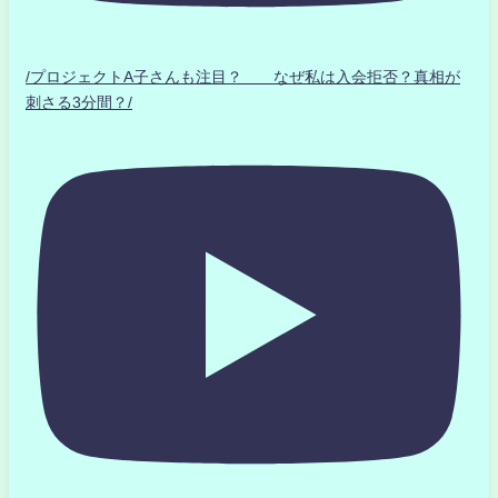
/プロジェクトA子さんも注目？ なぜ私は入会拒否？真相が
刺さる3分間？/