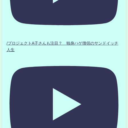
/プロジェクトA子さんも注目？ 独身ハゲ僧侶のサンドイッチ
人生