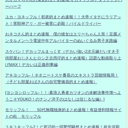
ーハーフ
ユカ・ヨネッフル！初老的まとめ速報！！大帝イタチにラリアッ
ト！害獣神アリ・ガー被害に必殺！パイルドライバー
おネコさん的まとめ速報 僕の彼女はエリーちゃん人形！豆腐メ
ンタルメンヘラ電波中年アルバイターのぬいぐるみ男子末路編
スケバン！デカッフルまっくす（デカい強い2次元嫁だいすき子
供部屋おじさんヒロシ之古惑仔的まとめ速報）話題な動画取り上
げMAX！デカいは正義刑事編
アキヨッフル-！ネオニートスケ番長のエキストラ芸能情報局！
（子ども部屋おばさんの自宅警備員的まとめ速報）
[ヨシヨシロッフル-！！-素浪人勇者カツオンの未解決事件簿へよ
うこそYOUKO！のナンノ洋子のはなしは信じるな編）]
モリッフル！ 50代無職独身的まとめ速報！有益便利情報サイ
トの杜 モリッフル
ユキユキッフル2！ど底辺的一同驚愕騒然まとめ速報！超氷河期