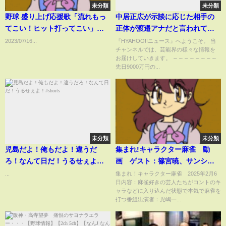
未分類
未分類
野球 盛り上げ応援歌「流れもっ
中居正広が示談に応じた相手の
てこい！ヒット打ってこい」
正体が渡邉アナだと言われてい
Mrs. GREEN APPLE～ StaRt ブ
る全貌に空いた口が塞がらな
2023/07/16...
『HYAHOO!!ニュース』へようこそ。 当
チャンネルでは、芸能界の様々な情報を
ラックタイガース & リトルジャ
い…！解決済みの話題が蒸し返
お届けしていきます。 ～～～～～～～～
ガーズ
された理由に驚愕【芸能】
先日9000万円の...
未分類
未分類
児島だよ！俺もだよ！違うだ
集まれ!キャラクター麻雀 動
ろ！なんて日だ！うるせぇよ！
画 ゲスト：篠宮暁、サンシャ
#shorts
インのぶきよ、最強の庄田 2月
...
集まれ！キャラクター麻雀 2025年2月6
日内容：麻雀好きの芸人たちがコントのキ
6日
ャラなどに入り込んだ状態で本気で麻雀を
打つ番組出演者：児嶋一...