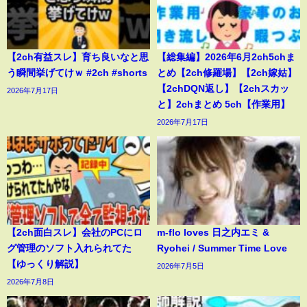
【2ch有益スレ】育ち良いなと思
【総集編】2026年6月2ch5chま
う瞬間挙げてけｗ #2ch #shorts
とめ【2ch修羅場】【2ch嫁姑】
【2chDQN返し】【2chスカッ
2026年7月17日
と】2chまとめ 5ch【作業用】
2026年7月17日
【2ch面白スレ】会社のPCにロ
m-flo loves 日之内エミ &
グ管理のソフト入れられてた
Ryohei / Summer Time Love
【ゆっくり解説】
2026年7月5日
2026年7月8日