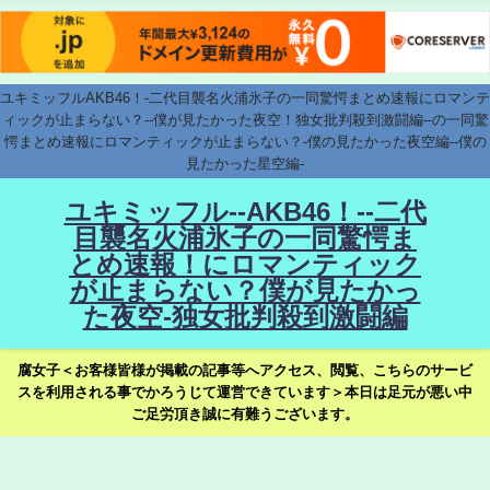
ユキミッフルAKB46！-二代目襲名火浦氷子の一同驚愕まとめ速報にロマンテ
ィックが止まらない？--僕が見たかった夜空！独女批判殺到激闘編--の一同驚
愕まとめ速報にロマンティックが止まらない？-僕の見たかった夜空編--僕の
見たかった星空編-
ユキミッフル--AKB46！--二代
目襲名火浦氷子の一同驚愕ま
とめ速報！にロマンティック
が止まらない？僕が見たかっ
た夜空-独女批判殺到激闘編
腐女子＜お客様皆様が掲載の記事等へアクセス、閲覧、こちらのサービ
スを利用される事でかろうじて運営できています＞本日は足元が悪い中
ご足労頂き誠に有難うございます。