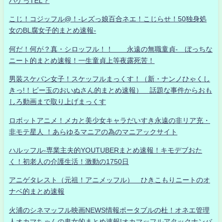
ハゲっTEL？
こじ！コジッフル@！-レズっ娘百合ネエ！こじらせ！50独身処
女のBL腐女子的まとめ速報-
何だ！何が？真・シロッフル！！ 永遠の無職童貞- ぼっちな
ニート的まとめ速報！一生童貞上等夜露死苦！
男装スケバン女子！スケッフルまっくす！（新・ナンノひゃくし
きっ!！ビー玉のおいぬさん的まとめ速報） 話題な事件からおも
しろ動画まで取り上げまっくす
ロボットアニメ！メカと美少女キャラだいすき永遠の非リア充・
非モテ星人 ！あらゆるマニアの為のマニアックサイト
ハルッフル-専業主夫的YOUTUBERまとめ速報！キモデブおた
く！初老人の介護生活！激動の1750日
アニゲタレスト（元祖！アニメッフル） ひきこもりニートのオ
ナベ的まとめ速報
火浦のシネマッフル映画NEWS情報ポータブルの杜！オネエ管理
人オカマちゃんの鬼女的まとめ速報!オカマッフルアタックナンバ