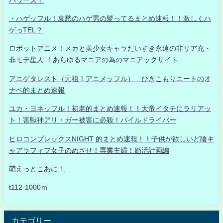
・ハゲッフル！哀愁のハゲ男の髪ってるまとめ速報！！激しくハ
ゲっTEL？
ロボットアニメ！メカと美少女キャラだいすき永遠の非リア充・
非モテ星人 ！あらゆるマニアの為のマニアックサイト
アニゲタレスト（元祖！アニメッフル） ひきこもりニートのオ
ナベ的まとめ速報
ユカ・ヨネッフル！初老的まとめ速報！！大帝イタチにラリアッ
ト！害獣神アリ・ガー被害に必殺！パイルドライバー
ヒロコンプレックスNIGHT 的まとめ速報！！子供が欲しいど陰キ
ャアラフィフ女子のめざせ！専業主婦！婚活計画編
萌えっとこあに！
t112-1000ｍ
カテゴリー