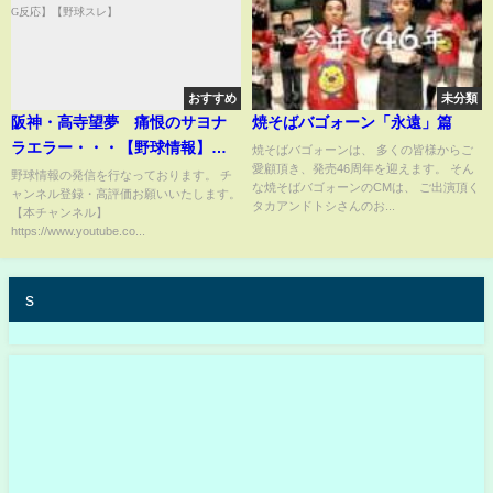
おすすめ
未分類
阪神・高寺望夢 痛恨のサヨナ
焼そばバゴォーン「永遠」篇
ラエラー・・・【野球情報】
焼そばバゴォーンは、 多くの皆様からご
愛顧頂き、発売46周年を迎えます。 そん
【2ch 5ch】【なんJ なんG反
野球情報の発信を行なっております。 チ
な焼そばバゴォーンのCMは、 ご出演頂く
ャンネル登録・高評価お願いいたします。
応】【野球スレ】
タカアンドトシさんのお...
【本チャンネル】
https://www.youtube.co...
s