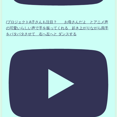
/プロジェクトA子さんも注目？ お母さんだよ とアニメ声
の可愛いらしい声で手を振ってくれる 起き上がりながら両手
をパタパタさせて 右へ左へと ダンスする