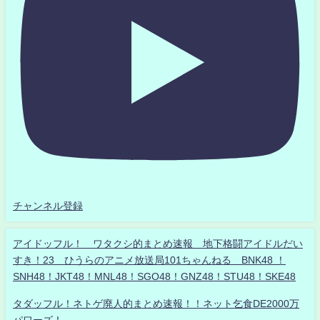
チャンネル登録
アイドッフル！ ワタクシ的まとめ速報 地下格闘アイドルだい
すき！23 ひうらのアニメ放送局101ちゃんねる BNK48 ！
SNH48！JKT48！MNL48！SGO48！GNZ48！STU48！SKE48
タダッフル！ネトゲ廃人的まとめ速報！！ネット乞食DE2000万
パワーズ！