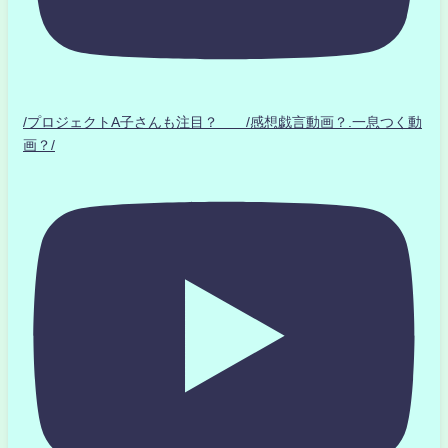
/プロジェクトA子さんも注目？ /感想戯言動画？.一息つく動
画？/