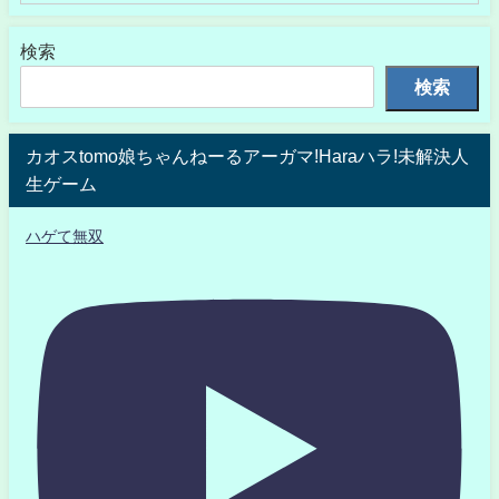
検索
検索
カオスtomo娘ちゃんねーるアーガマ!Haraハラ!未解決人
生ゲーム
ハゲて無双