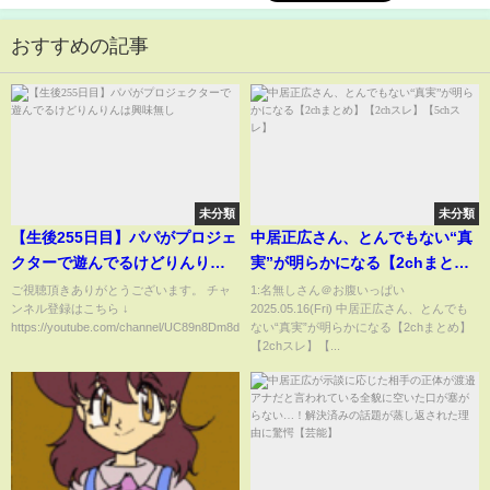
おすすめの記事
未分類
未分類
【生後255日目】パパがプロジェ
中居正広さん、とんでもない“真
クターで遊んでるけどりんりん
実”が明らかになる【2chまと
は興味無し
め】【2chスレ】【5chスレ】
ご視聴頂きありがとうございます。 チャ
1:名無しさん＠お腹いっぱい
ンネル登録はこちら ↓
2025.05.16(Fri) 中居正広さん、とんでも
https://youtube.com/channel/UC89n8Dm8d5...
ない“真実”が明らかになる【2chまとめ】
【2chスレ】【...