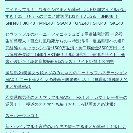
アイドッフル！ ワタクシ的まとめ速報 地下格闘アイドルだい
すき！23 ひうらのアニメ放送局101ちゃんねる BNK48 ！
SNH48！JKT48！MNL48！SGO48！GNZ48！STU48！SKE48
ヒウラッフルのハーニーフィニッシュゴミ屋敷補完計画 ＜必殺！
生前整理人！孤立し孤独死からの～特殊清掃・遺品整理への道F
完結編＞ キャッシング計1500万返済：厨二病借金3500万円！う
つ病統合失調症14年生HKT46！！9期研究生、最後のサイト！全
米が泣いた！認知症鬱病60代のラストサイト絶賛！公開中
魔法熟女/美魔女ッ娘メグみみちゃんのニートッフルステーション
MAX！ ニート仙人仙女の映画三昧老後生活！（無職孤独居老人的
まとめ速報Z)]
乙女系腐男子のオカマッフルMAX2- FX！オ・カマトレーダーの
逆襲！！ 極道のオカマたち編（おもしろ動画まとめ速報）
スーパーウンコ！
新・ハゲッフル！哀愁のハゲ男の髪ってるまとめ速報！！激しく