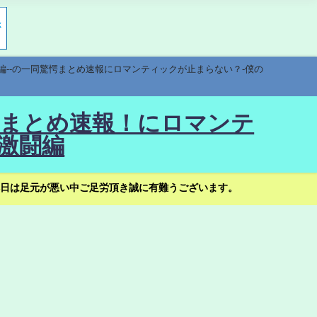
編--の一同驚愕まとめ速報にロマンティックが止まらない？-僕の
驚愕まとめ速報！にロマンテ
激闘編
日は足元が悪い中ご足労頂き誠に有難うございます。