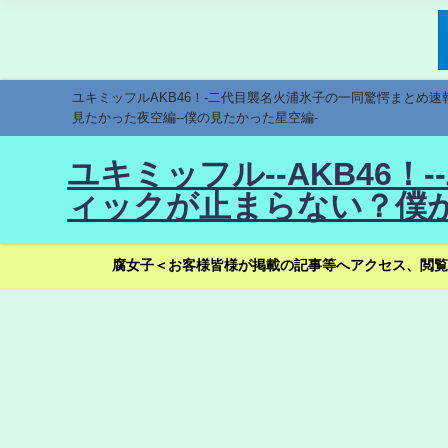
ユキミッフルAKB46！-二代目襲名火浦氷子の一同驚愕まとめ
見たかった夜空編--僕の見たかった星空編-
ユキミッフル--AKB46
ィックが止まらない？僕が
腐女子＜お客様皆様が掲載の記事等へアクセス、閲覧