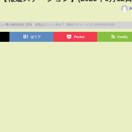
j
はてブ
Pocket
Feedly