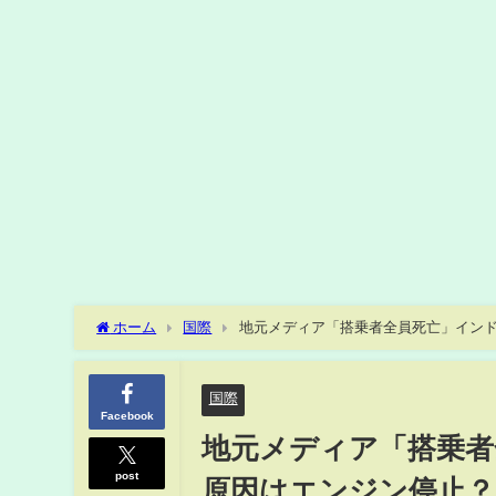
ホーム
国際
地元メディア「搭乗者全員死亡」インド機
日)
国際
Facebook
地元メディア「搭乗
post
原因はエンジン停止？【