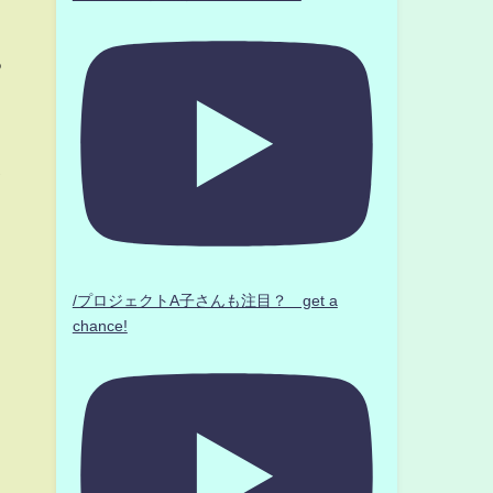
る
。
イ
/プロジェクトA子さんも注目？ get a
chance!