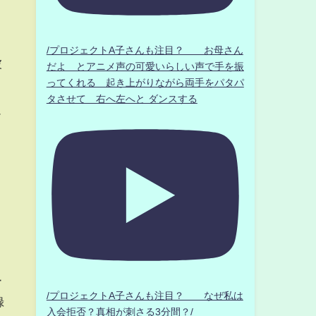
/プロジェクトA子さんも注目？ お母さん
被
だよ とアニメ声の可愛いらしい声で手を振
ってくれる 起き上がりながら両手をパタパ
タさせて 右へ左へと ダンスする
ド
ま
ー
/プロジェクトA子さんも注目？ なぜ私は
録
入会拒否？真相が刺さる3分間？/