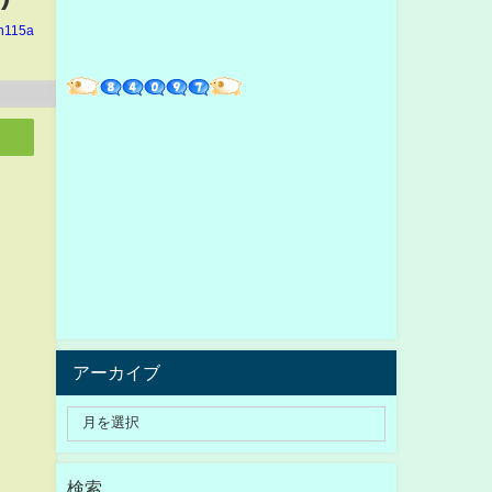
in115a
アーカイブ
検索