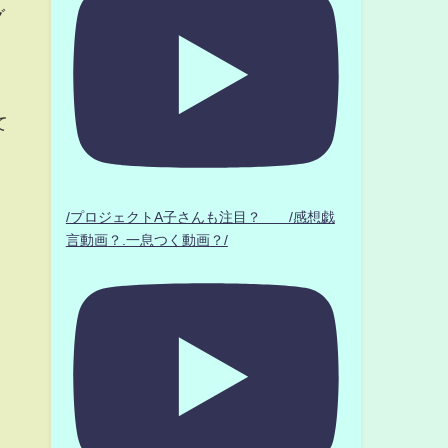
グ
て
/プロジェクトA子さんも注目？ /感想戯
言動画？.一息つく動画？/
、