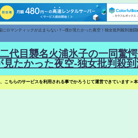
速報にロマンティックが止まらない？--僕が見たかった夜空！独女批判殺到激闘
！--二代目襲名火浦氷子の一同
見たかった夜空-独女批判殺到
、こちらのサービスを利用される事でかろうじて運営できています＞本