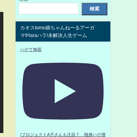
検索
カオスtomo娘ちゃんねーるアーガ
マ!Haraハラ!未解決人生ゲーム
ハゲて無双
/プロジェクトA子さんも注目？ 独身ハゲ僧