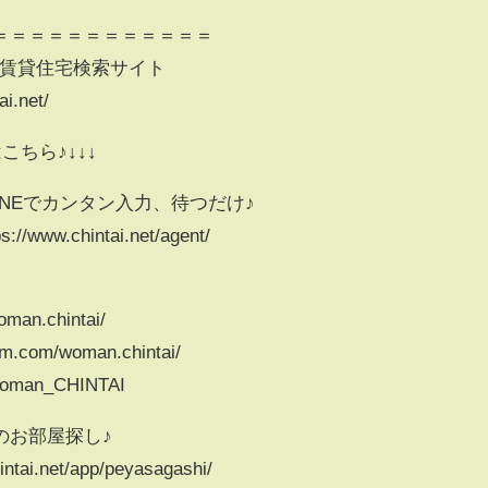
＝＝＝＝＝＝＝＝＝＝＝＝
I♪賃貸住宅検索サイト
i.net/
こちら♪↓↓↓
INEでカンタン入力、待つだけ♪
ww.chintai.net/agent/
an.chintai/
am.com/woman.chintai/
m/Woman_CHINTAI
のお部屋探し♪
i.net/app/peyasagashi/