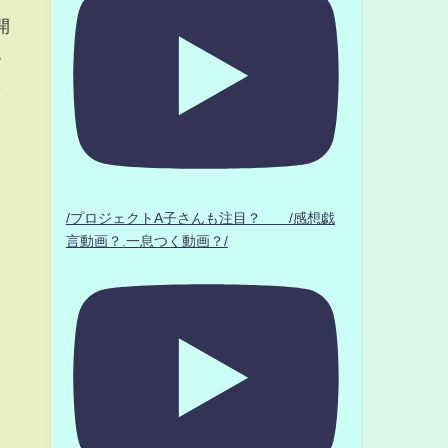
開
っ
し
/プロジェクトA子さんも注目？ /感想戯
言動画？.一息つく動画？/