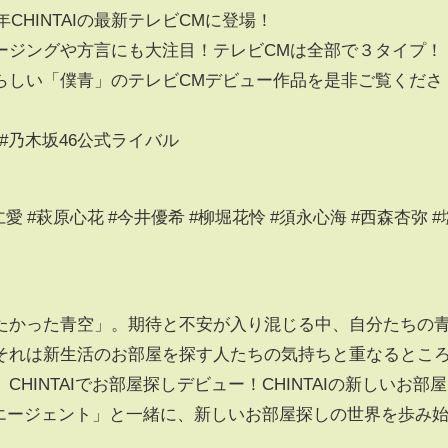
CHINTAIの最新テレビCMに登場！
ージングや方言にも大注目！テレビCMは全部で３タイプ！
らしい「僕青」のテレビCMデビュー作品を是非ご覧くださ
空 #乃木坂46公式ライバル
愛 #萩原心花 #今井優希 #柳堀花怜 #須永心海 #西森杏弥 #
たかった青空」。期待と不安が入り混じる中、自分たちの
それは新生活のお部屋を探す人たちの気持ちと重なるとこ
HINTAIでお部屋探しデビュー！CHINTAIの新しいお部屋
AIエージェント」と一緒に、新しいお部屋探しの世界を歩み