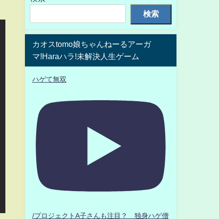
検索
カオスtomo娘ちゃんねーるアーガ
マ!Haraハラ!未解決人生ゲーム
ハゲて無双
/プロジェクトA子さんも注目？ 独身ハゲ僧