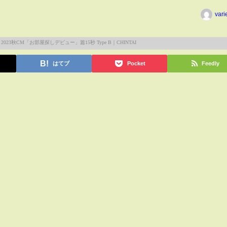
vari
はてブ
Pocket
Feedly