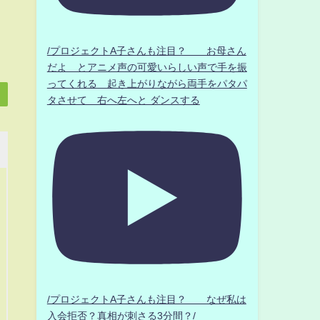
/プロジェクトA子さんも注目？ お母さん
だよ とアニメ声の可愛いらしい声で手を振
ってくれる 起き上がりながら両手をパタパ
タさせて 右へ左へと ダンスする
/プロジェクトA子さんも注目？ なぜ私は
入会拒否？真相が刺さる3分間？/