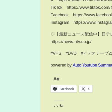
TikTok https://www.tiktok.com
Facebook https://www.faceboo
Instagram https://www.instagr
◇【最新ニュース配信中】日テレ
https://news.ntv.co.jp/
#VHS #DVD #ビデオテープ2
powered by
Auto Youtube Summa
共有:
Facebook
X
いいね: