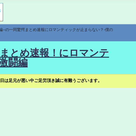
編--の一同驚愕まとめ速報にロマンティックが止まらない？-僕の
驚愕まとめ速報！にロマンテ
激闘編
日は足元が悪い中ご足労頂き誠に有難うございます。