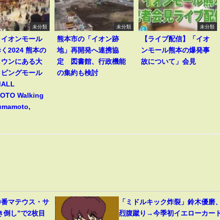
未分類
未分類
未分類
】イオンモール
熊本市の「イオン跡
【ライブ配信】「イオ
く2024 熊本の
地」再開発へ連携協
ンモール熊本の爆発事
タウンにある大
定 図書館、行政機能
故について」会見
ッピングモール
の集約も検討
MALL
TO Walking
Kumamoto,
0番マテウス・サ
「ミドルキック炸裂」鈴木優磨
き倒し”で2枚目
烈腹蹴り→今季初イエローカー