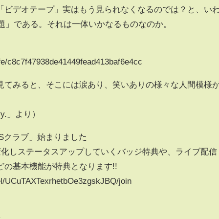
の「ビデオテープ」実はもう見られなくなるのでは？と、い
問題」である。それは一体いかなるものなのか。
/life/c8c7f47938de41449fead413baf6e4cc
見てみると、そこには涙あり、笑いありの様々な人間模様
ery.」より）
Sクラブ」始まりました
が変化しステータスアップしていくバッジ特典や、ライブ配信
の基本機能が特典となります!!
el/UCuTAXTexrhetbOe3zgskJBQ/join
v