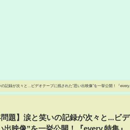
の記録が次々と...ビデオテープに残された“思い出映像”を一挙公開！『every
年問題】涙と笑いの記録が次々と...ビ
出映像”を一挙公開！『every.特集』