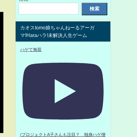
検索
カオスtomo娘ちゃんねーるアーガ
マ!Haraハラ!未解決人生ゲーム
ハゲて無双
/プロジェクトA子さんも注目？ 独身ハゲ僧