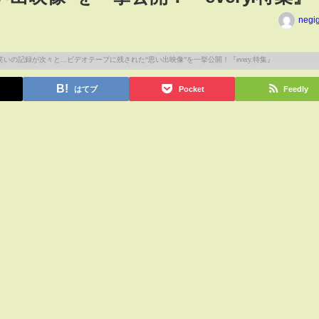
negi
はてブ
Pocket
Feedly