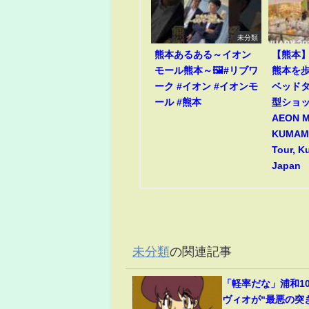
未分類
熊本あるある～イオン
【熊本
モール熊本～🖼️#リブワ
熊本を歩
ーク #イオン #イオンモ
ベッド
ール #熊本
型ショ
AEON 
KUMAMO
Tour, 
Japan
未分類
の関連記事
「軽率だな」浦和1
ヴィオが“最悪の突