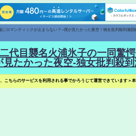
速報にロマンティックが止まらない？--僕が見たかった夜空！独女批判殺到激闘
！--二代目襲名火浦氷子の一同
見たかった夜空-独女批判殺到
、こちらのサービスを利用される事でかろうじて運営できています＞本