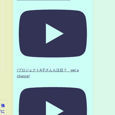
/プロジェクトA子さんも注目？ get a
chance!
、強
ドに