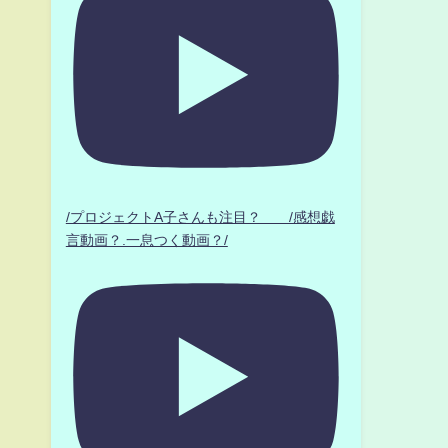
/プロジェクトA子さんも注目？ /感想戯
言動画？.一息つく動画？/