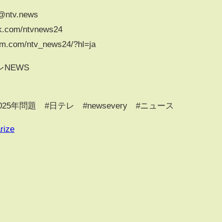
/@ntv.news
k.com/ntvnews24
am.com/ntv_news24/?hl=ja
NEWS
025年問題 #日テレ #newsevery #ニュース
rize