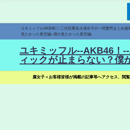
ユキミッフルAKB46！-二代目襲名火浦氷子の一同驚愕まとめ
見たかった夜空編--僕の見たかった星空編-
ユキミッフル--AKB46
ィックが止まらない？僕が
腐女子＜お客様皆様が掲載の記事等へアクセス、閲覧