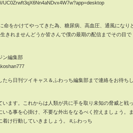
nnel/UC0Zrwft3qX6Nn4aNDvx4W7w?app=desktop
信に命をかけてやってきた為、糖尿病、高血圧、通風になり
か生きれませんどうか皆さんで僕の最期の配信までその目で
ジン編集部
makoshan777
したら日刊ツイキャス＆ふわっち編集部まで連絡をお待ち
ています。これからは人類が共に手を取り未知の脅威と戦
にいる事を心掛け、不要な外出をなるべく控えましょう。
着け行動していきましょう。 #ふわっち