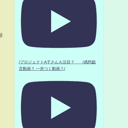
頼
/プロジェクトA子さんも注目？ /感想戯
言動画？.一息つく動画？/