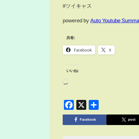
#ツイキャス
powered by
Auto Youtube Summa
共有:
Facebook
X
いいね:
Facebook
X
共
有
Facebook
post