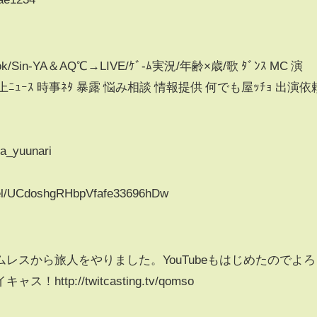
Tok/Sin-YA＆AQ℃→LIVE/ｹﾞ-ﾑ実況/年齢×歳/歌 ﾀﾞﾝｽ MC 演
ﾄ 炎上ﾆｭｰｽ 時事ﾈﾀ 暴露 悩み相談 情報提供 何でも屋ｯﾁｮ 出演依
ya_yuunari
nel/UCdoshgRHbpVfafe33696hDw
レスから旅人をやりました。YouTubeもはじめたのでよろ
tp://twitcasting.tv/qomso