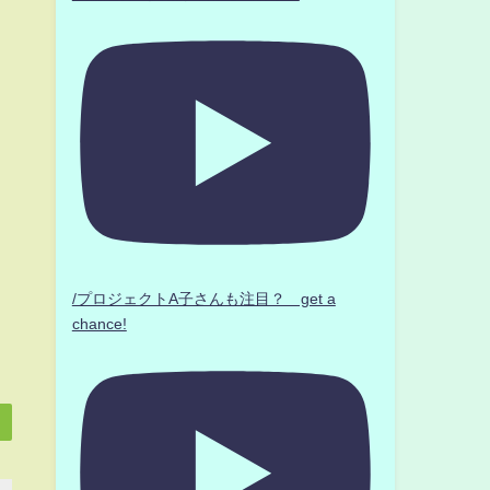
/プロジェクトA子さんも注目？ get a
chance!