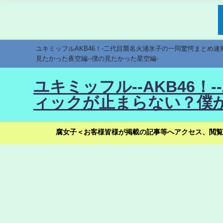
ユキミッフルAKB46！-二代目襲名火浦氷子の一同驚愕まとめ
見たかった夜空編--僕の見たかった星空編-
ユキミッフル--AKB46
ィックが止まらない？僕が
腐女子＜お客様皆様が掲載の記事等へアクセス、閲覧