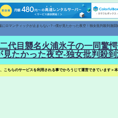
速報にロマンティックが止まらない？--僕が見たかった夜空！独女批判殺到激闘
！--二代目襲名火浦氷子の一同
見たかった夜空-独女批判殺到
、こちらのサービスを利用される事でかろうじて運営できています＞本