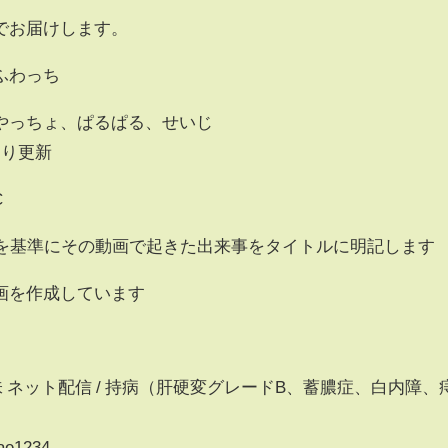
でお届けします。
ふわっち
っちょ、ぱるぱる、せいじ
より更新
C
集を基準にその動画で起きた出来事をタイトルに明記します
画を作成しています
/ 趣味 ネット配信 / 持病（肝硬変グレードB、蓄膿症、白内障、
bae1234