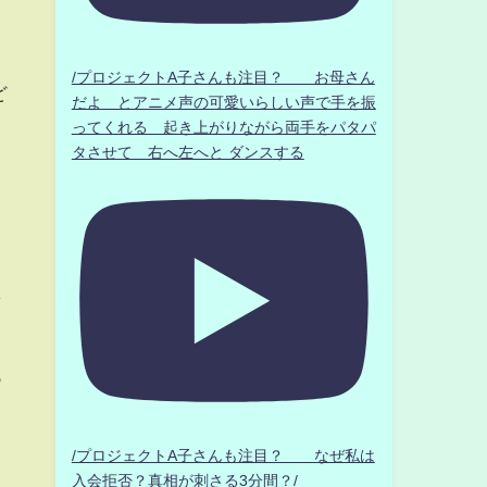
/プロジェクトA子さんも注目？ お母さん
ど
だよ とアニメ声の可愛いらしい声で手を振
ってくれる 起き上がりながら両手をパタパ
タさせて 右へ左へと ダンスする
し
っ
ま
/プロジェクトA子さんも注目？ なぜ私は
入会拒否？真相が刺さる3分間？/