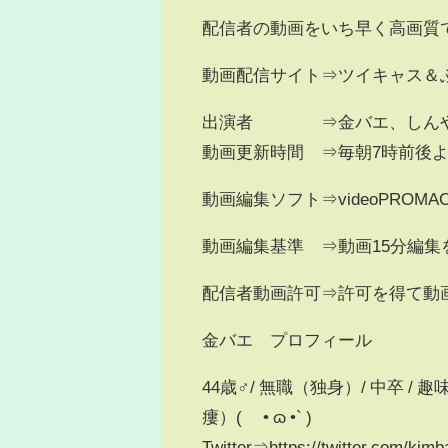
配信者の動画をいち早く高画質
動画配信サイト⇒ツイキャス＆
出演者 ⇒金バエ、しんや
動画更新時間 ⇒毎朝7時前後
動画編集ソフト⇒videoPROMA
動画編集基準 ⇒動画15分編
配信者動画許可⇒許可を得て動
金バエ プロフィール
44歳♂/ 無職（独身）/ 中卒 
瘻）( ´• ɷ •` )
Twitter⇒https://twitter.com/kim