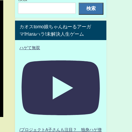
検索
カオスtomo娘ちゃんねーるアーガ
マ!Haraハラ!未解決人生ゲーム
ハゲて無双
/プロジェクトA子さんも注目？ 独身ハゲ僧