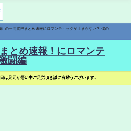
編--の一同驚愕まとめ速報にロマンティックが止まらない？-僕の
驚愕まとめ速報！にロマンテ
激闘編
日は足元が悪い中ご足労頂き誠に有難うございます。