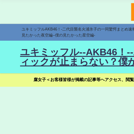
ユキミッフルAKB46！-二代目襲名火浦氷子の一同驚愕まとめ
見たかった夜空編--僕の見たかった星空編-
ユキミッフル--AKB46
ィックが止まらない？僕が
腐女子＜お客様皆様が掲載の記事等へアクセス、閲覧