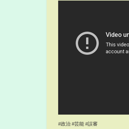
#政治 #芸能 #誤審