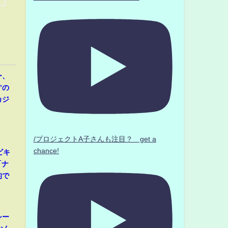
ー、
”の
カジ
/プロジェクトA子さんも注目？ get a
chance!
ビキ
「ナ
的で
シー