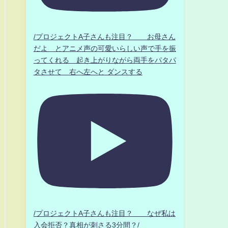
/プロジェクトA子さんも注目？ お母さん
だよ とアニメ声の可愛いらしい声で手を振
ってくれる 起き上がりながら両手をパタパ
タさせて 右へ左へと ダンスする
/プロジェクトA子さんも注目？ なぜ私は
入会拒否？真相が刺さる3分間？/