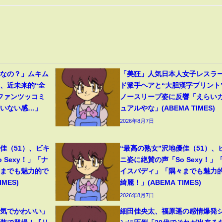
フなの？」ムキム
「美狂」人気日本人女子レスラ
、近未来的“全
ド派手ヘアと“大胆漢字プリント
ファンツッコミ
ノースリーブ姿に反響「えらい
ていない感…」
ュアルやな」(ABEMA TIMES)
2026年8月7日
佳（51）、ビキ
“最高の熟女”沢地優佳（51）、
 Sexy！」「ナ
ニ姿に絶賛の声「So Sexy！」
々までも魅力的で
イスバディ」「隅々までも魅力
MES)
綺麗！」(ABEMA TIMES)
2026年8月7日
囲気でかわいい」
細田佳央太、福原遥の感情爆発