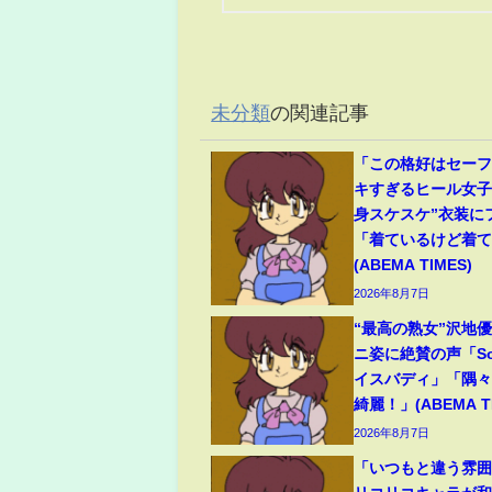
未分類
の関連記事
「この格好はセー
キすぎるヒール女子
身スケスケ”衣装に
「着ているけど着
(ABEMA TIMES)
2026年8月7日
“最高の熟女”沢地優
ニ姿に絶賛の声「So
イスバディ」「隅
綺麗！」(ABEMA TI
2026年8月7日
「いつもと違う雰