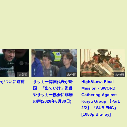
未分類
未分類
未分類
一がついに逮捕
サッカー韓国代表が帰
High&Low: Final
！
国 「出ていけ」監督
Mission - SWORD
やサッカー協会に非難
Gathering Against
の声(2026年6月30日)
Kuryu Group 【Part.
2/2】 『SUB ENG』
[1080p Blu-ray]