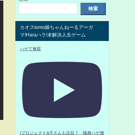
検索
カオスtomo娘ちゃんねーるアーガ
マ!Haraハラ!未解決人生ゲーム
ハゲて無双
/プロジェクトA子さんも注目？ 独身ハゲ僧