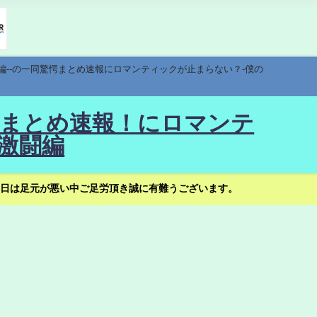
編--の一同驚愕まとめ速報にロマンティックが止まらない？-僕の
驚愕まとめ速報！にロマンテ
激闘編
日は足元が悪い中ご足労頂き誠に有難うございます。