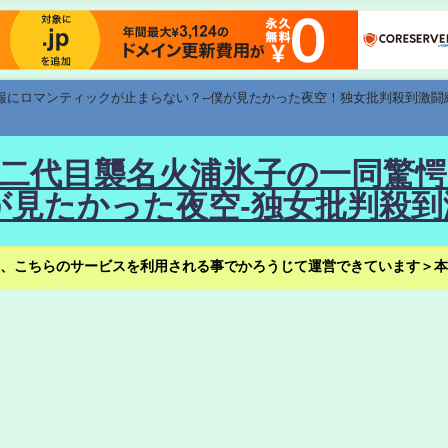
速報にロマンティックが止まらない？--僕が見たかった夜空！独女批判殺到激闘
！--二代目襲名火浦氷子の一同
見たかった夜空-独女批判殺到
、こちらのサービスを利用される事でかろうじて運営できています＞本