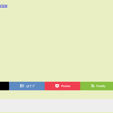
rize
はてブ
Pocket
Feedly