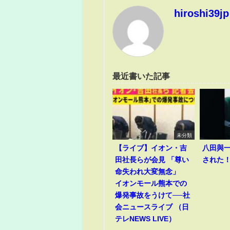
hiroshi39jp
最近書いた記事
未分類
【ライブ】イオン・吉
八田與
田社長らが会見 「尊い
された
命失われ大変無念」
イオンモール熊本での
爆発事故をうけて──社
会ニュースライブ （日
テレNEWS LIVE）