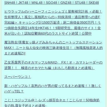
SNH48！JKT48！MNL48！SGO48！GNZ48！STU48！SKE48
ヒウラッフルのハーニーフィニッシュゴミ屋敷補完計画 ＜必殺！
生前整理人！孤立し孤独死からの～特殊清掃・遺品整理への道F
完結編＞ キャッシング計1500万返済：厨二病借金3500万円！う
つ病統合失調症14年生HKT46！！9期研究生、最後のサイト！全
米が泣いた！認知症鬱病60代のラストサイト絶賛！公開中
魔法熟女/美魔女ッ娘メグみみちゃんのニートッフルステーション
MAX！ ニート仙人仙女の映画三昧老後生活！（無職孤独居老人的
まとめ速報Z)]
乙女系腐男子のオカマッフルMAX2- FX！オ・カマトレーダーの
逆襲！！ 極道のオカマたち編（おもしろ動画まとめ速報）
スーパーウンコ！
新・ハゲッフル！哀愁のハゲ男の髪ってるまとめ速報！！激しく
ハゲっTEL？
こじ！コジッフル@！-レズっ娘百合ネエ！こじらせ！50独身処
女のBL腐女子的まとめ速報-