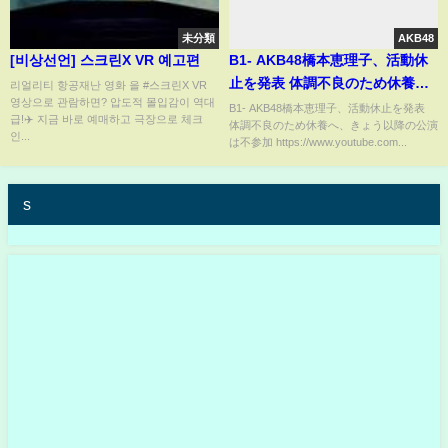
未分類
AKB48
[비상선언] 스크린X VR 예고편
B1- AKB48橋本恵理子、活動休
止を発表 体調不良のため休養
리얼리티 항공재난 영화 을 #스크린X VR
영상으로 관람하면? 압도적 몰입감이 역대
へ、きょう以降の公演は不参加
B1- AKB48橋本恵理子、活動休止を発表
급!✈️ 지금 바로 예매하고 극장으로 체크
体調不良のため休養へ、きょう以降の公演
인...
は不参加 https://www.youtube.com...
s