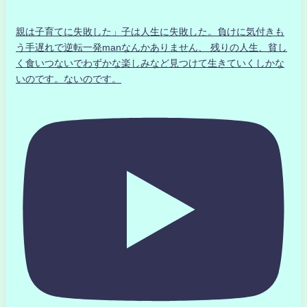
親は子育てに失敗した」子は人生に失敗した。負けに気付きも
う手遅れで逆転一発manなんかありません、 残りの人生、貧し
く食いつないでわずかな楽しみなど見つけて生きていくしかな
いのです。ないのです。