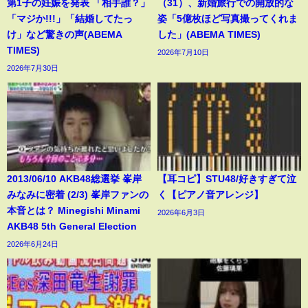
第1子の妊娠を発表 「相手誰？」
（31）、新婚旅行での開放的な
「マジか!!!」「結婚してたっ
姿「5億枚ほど写真撮ってくれま
け」など驚きの声(ABEMA
した」(ABEMA TIMES)
TIMES)
2026年7月10日
2026年7月30日
2013/06/10 AKB48総選挙 峯岸
【耳コピ】STU48/好きすぎて泣
みなみに密着 (2/3) 峯岸ファンの
く【ピアノ音アレンジ】
本音とは？ Minegishi Minami
2026年6月3日
AKB48 5th General Election
2026年6月24日