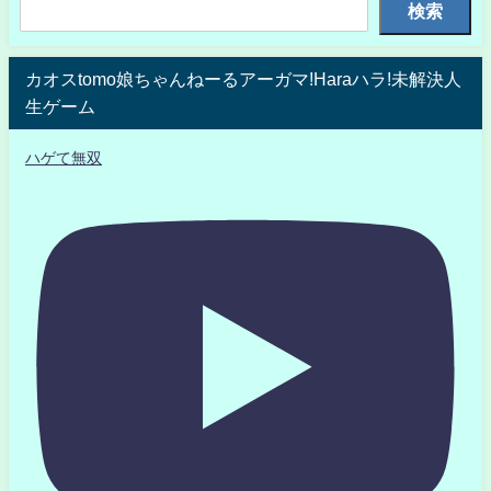
検索
カオスtomo娘ちゃんねーるアーガマ!Haraハラ!未解決人
生ゲーム
ハゲて無双