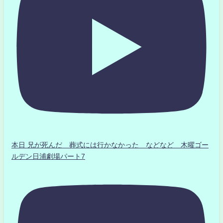
本日 兄が死んだ 葬式には行かなかった などなど 木曜ゴー
ルデン日浦劇場パート7