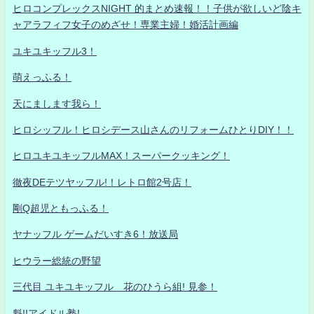
ヒロコンプレックスNIGHT 的まとめ速報！！子供が欲しいど陰キ
ャアラフィフ女子のめざせ！専業主婦！婚活計画編
ユキユキッフル3！
萌えっふる！
天にまします我ら！
ヒロシッフル！ヒロシデース山さんのリフォームひとりDIY！！
ヒロユキユキッフルMAX！スーパークッキング！
徹夜DEテツヤッフル!！レトロ館2号店！
剛Q超児ともっふる！
ヤナッフル ゲームだいすき6！放送局
ヒウラー総統の野望
三代目 ユキユキッフル 花のひうら組! 見参！
魁!!アイドル塾!