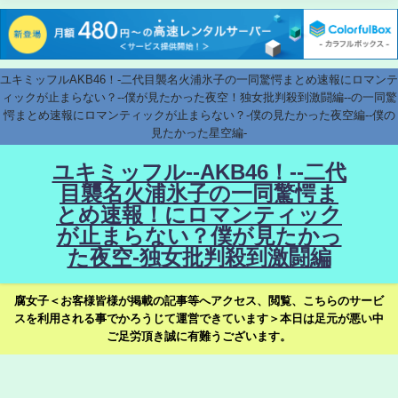
ユキミッフルAKB46！-二代目襲名火浦氷子の一同驚愕まとめ速報にロマンテ
ィックが止まらない？--僕が見たかった夜空！独女批判殺到激闘編--の一同驚
愕まとめ速報にロマンティックが止まらない？-僕の見たかった夜空編--僕の
見たかった星空編-
ユキミッフル--AKB46！--二代
目襲名火浦氷子の一同驚愕ま
とめ速報！にロマンティック
が止まらない？僕が見たかっ
た夜空-独女批判殺到激闘編
腐女子＜お客様皆様が掲載の記事等へアクセス、閲覧、こちらのサービ
スを利用される事でかろうじて運営できています＞本日は足元が悪い中
ご足労頂き誠に有難うございます。