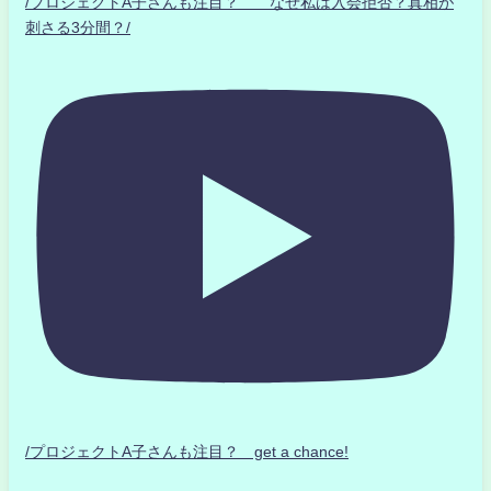
/プロジェクトA子さんも注目？ なぜ私は入会拒否？真相が
刺さる3分間？/
/プロジェクトA子さんも注目？ get a chance!