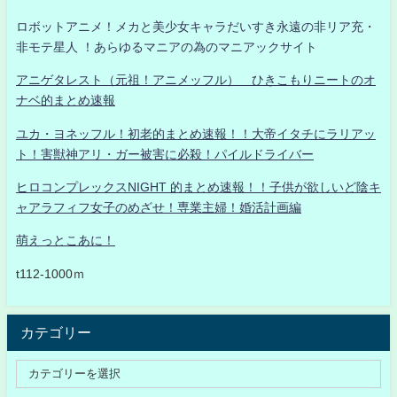
ロボットアニメ！メカと美少女キャラだいすき永遠の非リア充・
非モテ星人 ！あらゆるマニアの為のマニアックサイト
アニゲタレスト（元祖！アニメッフル） ひきこもりニートのオ
ナベ的まとめ速報
ユカ・ヨネッフル！初老的まとめ速報！！大帝イタチにラリアッ
ト！害獣神アリ・ガー被害に必殺！パイルドライバー
ヒロコンプレックスNIGHT 的まとめ速報！！子供が欲しいど陰キ
ャアラフィフ女子のめざせ！専業主婦！婚活計画編
萌えっとこあに！
t112-1000ｍ
カテゴリー