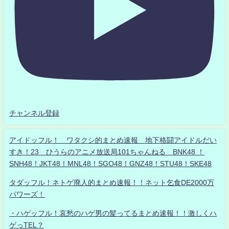
チャンネル登録
アイドッフル！ ワタクシ的まとめ速報 地下格闘アイドルだい
すき！23 ひうらのアニメ放送局101ちゃんねる BNK48 ！
SNH48！JKT48！MNL48！SGO48！GNZ48！STU48！SKE48
タダッフル！ネトゲ廃人的まとめ速報！！ネット乞食DE2000万
パワーズ！
・ハゲッフル！哀愁のハゲ男の髪ってるまとめ速報！！激しくハ
ゲっTEL？