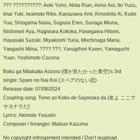
??? ??????????: Aoki Yuho, Akita Rian, Anno Aoi, Ito Yuzu,
Imai Yuki, Iwamoto Riko, Kanazawa Ami, Kinoshita Ai, Kudo
Yua, Shiogama Nana, Sugiura Eren, Sunaga Miuna,
Nishimori Aya, Hagiwara Kokoka, Hasegawa Hitomi,
Hayasaki Suzuki, Miyakoshi Yuria, Mochinaga Mana,
Yaegashi Miisa, ???? ???, Yanagihori Karen, Yamaguchi
Yuan, Yoshimoto Cocona
Boku ga Mitakatta Aozora (僕が見たかった青空)'s 3rd
single: Spare no Nai Koi (スペアのない恋)
Release date: 07/08/2024
Coupling song: Tomo yo Koko de Sayonara da (友よ ここで
サヨナラだ)
Lyrics: Akimoto Yasushi
Composer / Arranger: Matsuo Kazuma
No copyright infringement intended / Don't reupload