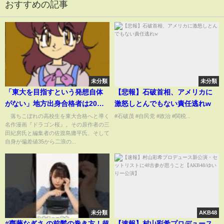
おすすめの記事
未分類
未分類
「東大を目指すという発想自体
【悲報】石破首相、アメリカに
がない」地方出身合格者は20年
激怒しとんでもない責任逃れw
で37％に減少…夢を支援するた
落ちこぼれの高校生を東大合格へと導く
#石破茂 #自民党 #政治 #関税...
名作漫画『ドラゴン桜』。その原作者の三
めに生まれた「ドラゴン桜財
田紀房氏と編集者の佐渡島庸平氏、そして
団」が問う教育格差の現実
自身が偏差値35から二浪の...
(ABEMA TIMES)
未分類
AKB48
#齊藤なぎさ の前髪の巻き方！超
【速報】村山彩希プロデュース