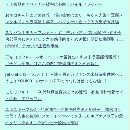
ト！害獣神アリ・ガー被害に必殺！パイルドライバー
おネコさん的まとめ速報 僕の彼女はエリーちゃん人形！豆腐メ
ンタルメンヘラ電波中年アルバイターのぬいぐるみ男子末路編
スケバン！デカッフルまっくす（デカい強い2次元嫁だいすき子
供部屋おじさんヒロシ之古惑仔的まとめ速報）話題な動画取り上
げMAX！デカいは正義刑事編
アキヨッフル-！ネオニートスケ番長のエキストラ芸能情報局！
（子ども部屋おばさんの自宅警備員的まとめ速報）
[ヨシヨシロッフル-！！-素浪人勇者カツオンの未解決事件簿へよ
うこそYOUKO！のナンノ洋子のはなしは信じるな編）]
モリッフル！ 50代無職独身的まとめ速報！有益便利情報サイ
トの杜 モリッフル
ユキユキッフル2！ど底辺的一同驚愕騒然まとめ速報！超氷河期
世代！人生の強制ロスカットですべてを失ったキグナス氷子の愛
のクリスタルキングボンビー脱出大作戦