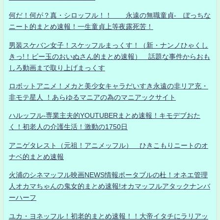
何だ！何が？真・シロッフル！！ 永遠の無職童貞- ぼっちな
ニート的まとめ速報！一生童貞上等夜露死苦！
男装スケバン女子！スケッフルまっくす！（新・ナンノひゃくし
きっ!！ビー玉のおいぬさん的まとめ速報） 話題な事件からおも
しろ動画まで取り上げまっくす
ロボットアニメ！メカと美少女キャラだいすき永遠の非リア充・
非モテ星人 ！あらゆるマニアの為のマニアックサイト
ハルッフル-専業主夫的YOUTUBERまとめ速報！キモデブおた
く！初老人の介護生活！激動の1750日
アニゲタレスト（元祖！アニメッフル） ひきこもりニートのオ
ナベ的まとめ速報
火浦のシネマッフル映画NEWS情報ポータブルの杜！オネエ管理
人オカマちゃんの鬼女的まとめ速報!オカマッフルアタックナンバ
ーハーフ
ユカ・ヨネッフル！初老的まとめ速報！！大帝イタチにラリアッ