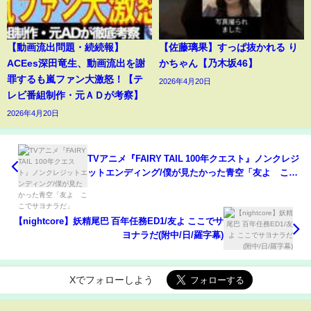
【動画流出問題・続続報】
【佐藤璃果】すっぱ抜かれる り
ACEes深田竜生、動画流出を謝
かちゃん【乃木坂46】
罪するも嵐ファン大激怒！【テ
2026年4月20日
レビ番組制作・元ＡＤが考察】
2026年4月20日
TVアニメ『FAIRY TAIL 100年クエスト』ノンクレジ
ットエンディング/僕が見たかった青空「友よ ここ
でサヨナラだ」
【nightcore】妖精尾巴 百年任務ED1/友よ ここでサ
ヨナラだ(附中/日/羅字幕)
Xでフォローしよう