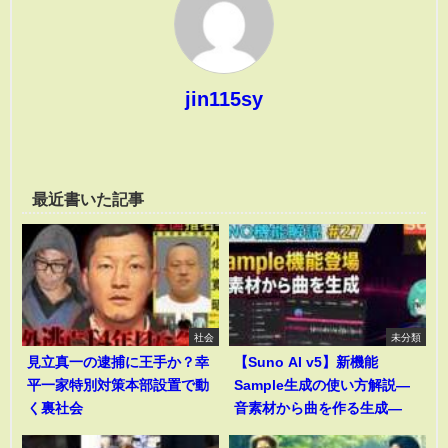
jin115sy
最近書いた記事
社会
未分類
見立真一の逮捕に王手か？幸
【Suno AI v5】新機能
平一家特別対策本部設置で動
Sample生成の使い方解説―
く裏社会
音素材から曲を作る生成―