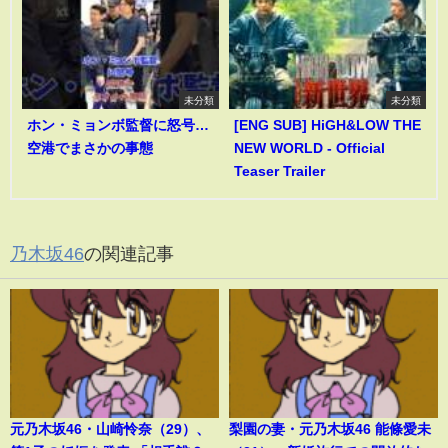
未分類
未分類
ホン・ミョンボ監督に怒号…
[ENG SUB] HiGH&LOW THE
空港でまさかの事態
NEW WORLD - Official
Teaser Trailer
乃木坂46
の関連記事
元乃木坂46・山崎怜奈（29）、
梨園の妻・元乃木坂46 能條愛未