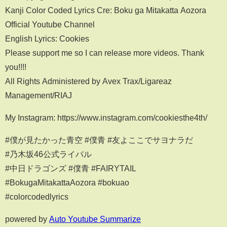
Kanji Color Coded Lyrics Cre: Boku ga Mitakatta Aozora
Official Youtube Channel
English Lyrics: Cookies
Please support me so I can release more videos. Thank
you!!!!
All Rights Administered by Avex Trax/Ligareaz
Management/RIAJ
My Instagram: https://www.instagram.com/cookiesthe4th/
#僕が見たかった青空 #僕青 #友よここでサヨナラだ
#乃木坂46公式ライバル
#中日ドラゴンズ #僕青 #FAIRYTAIL
#BokugaMitakattaAozora #bokuao
#colorcodedlyrics
powered by
Auto Youtube Summarize