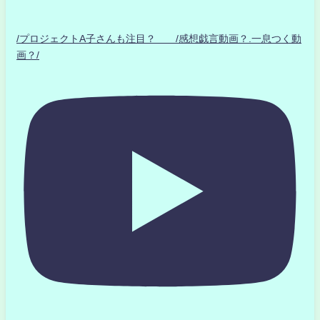
/プロジェクトA子さんも注目？ /感想戯言動画？.一息つく動
画？/