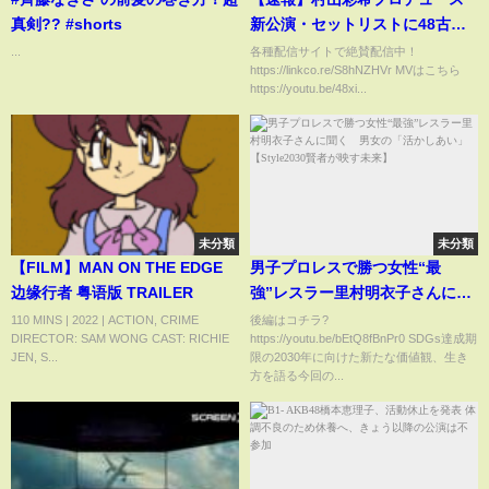
真剣?? #shorts
新公演・セットリストに48古参
が思うこと【AKB48/ゆいりー公
...
各種配信サイトで絶賛配信中！
https://linkco.re/S8hNZHVr MVはこちら
演】
https://youtu.be/48xi...
未分類
未分類
【FILM】MAN ON THE EDGE
男子プロレスで勝つ女性“最
边缘行者 粤语版 TRAILER
強”レスラー里村明衣子さんに聞
く 男女の「活かしあい」
110 MINS | 2022 | ACTION, CRIME
後編はコチラ?
DIRECTOR: SAM WONG CAST: RICHIE
https://youtu.be/bEtQ8fBnPr0 SDGs達成期
【Style2030賢者が映す未来】
JEN, S...
限の2030年に向けた新たな価値観、生き
方を語る今回の...