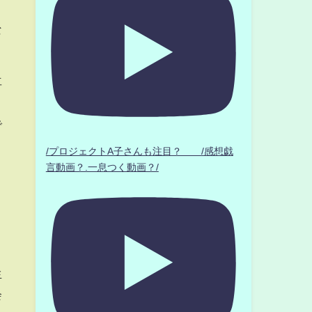
な
再
で
/プロジェクトA子さんも注目？ /感想戯
言動画？.一息つく動画？/
生
会