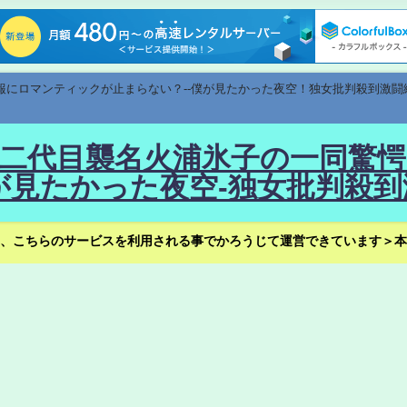
速報にロマンティックが止まらない？--僕が見たかった夜空！独女批判殺到激闘
！--二代目襲名火浦氷子の一同
見たかった夜空-独女批判殺到
、こちらのサービスを利用される事でかろうじて運営できています＞本