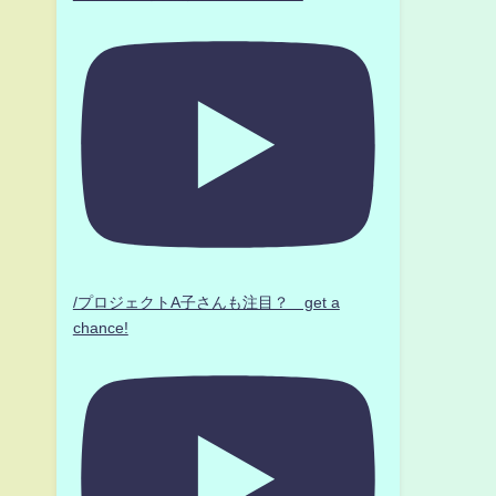
/プロジェクトA子さんも注目？ get a
chance!