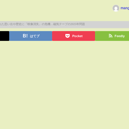
man
はてブ
Pocket
Feedly