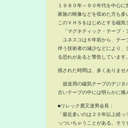
１９８０年～９０年代を中心に
家族の映像などを収めた方も多
このＶＨＳをはじめとする磁気
「マグネティック・テープ・ア
ユネスコは６年前から、テープ
伴う技術者の減少などにより、
る恐れがあると警告しています
残された時間は、多くありませ
放送用の磁気テープのデジタル
古いテープの中には明らかに痛
■リレック鹿又達男会長：
「最近多いのは２０年以上経っ
っついちゃうことがある。そう