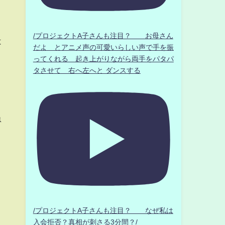
/プロジェクトA子さんも注目？ お母さん
は
だよ とアニメ声の可愛いらしい声で手を振
ってくれる 起き上がりながら両手をパタパ
タさせて 右へ左へと ダンスする
急
/プロジェクトA子さんも注目？ なぜ私は
入会拒否？真相が刺さる3分間？/