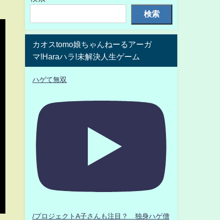
検索
カオスtomo娘ちゃんねーるアーガ
マ!Haraハラ!未解決人生ゲーム
ハゲて無双
/プロジェクトA子さんも注目？ 独身ハゲ僧