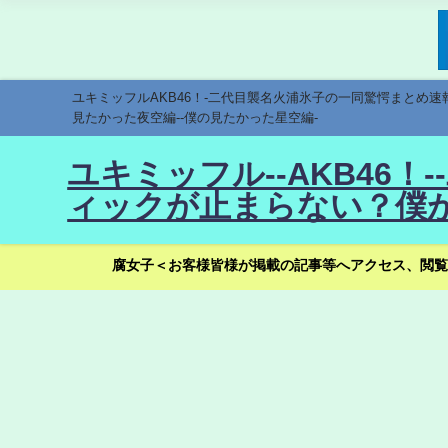
ユキミッフルAKB46！-二代目襲名火浦氷子の一同驚愕まとめ
見たかった夜空編--僕の見たかった星空編-
ユキミッフル--AKB46
ィックが止まらない？僕が
腐女子＜お客様皆様が掲載の記事等へアクセス、閲覧