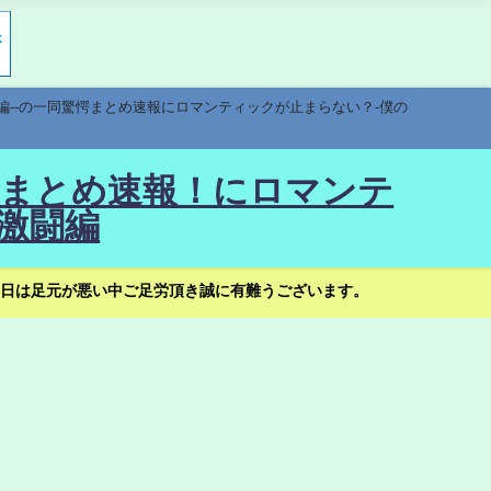
編--の一同驚愕まとめ速報にロマンティックが止まらない？-僕の
驚愕まとめ速報！にロマンテ
激闘編
日は足元が悪い中ご足労頂き誠に有難うございます。