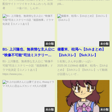
【首都直下型地震】知るべき地
配信サイト⇒ツイキャス＆ふわっち 出演
ybL...
震大国ニッポンの現実／巨大地
者 ⇒金バエ、しんや...
震に備えておくべき事とは？
【スレゆっくり解説】
未分類
未分類
B1- 上川隆也、無表情な主人公に
備蓄米、枯渇へ【2chまとめ】
“映像不可能”司法ミステリー小
【2chスレ】【5chスレ】
説『能面検事』ドラマ化決定
B1- 上川隆也、無表情な主人公に “映像不
1:名無しさん＠お腹いっぱい
可能”司法ミステリー小説『能面検事』ド
2025.06.11(Wed) 備蓄米、枯渇へ【2chま
【コメントあり】
ラマ化決定【コメントあり】
とめ】【2chスレ】【5chスレ】って動画
https://www.you...
が話題らしいぞ...
未分類
未分類