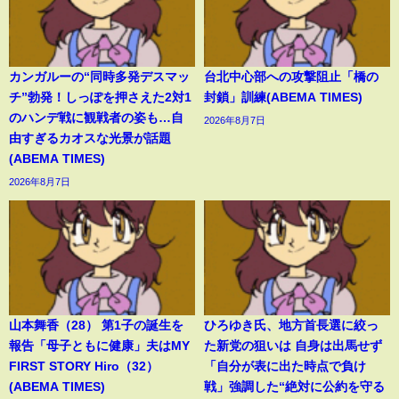
カンガルーの“同時多発デスマッ
台北中心部への攻撃阻止「橋の
チ”勃発！しっぽを押さえた2対1
封鎖」訓練(ABEMA TIMES)
のハンデ戦に観戦者の姿も…自
2026年8月7日
由すぎるカオスな光景が話題
(ABEMA TIMES)
2026年8月7日
山本舞香（28） 第1子の誕生を
ひろゆき氏、地方首長選に絞っ
報告「母子ともに健康」夫はMY
た新党の狙いは 自身は出馬せず
FIRST STORY Hiro（32）
「自分が表に出た時点で負け
(ABEMA TIMES)
戦」強調した“絶対に公約を守る