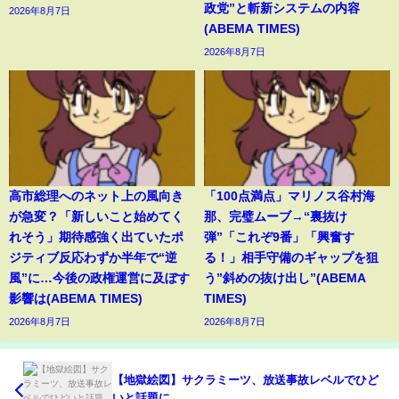
政党”と斬新システムの内容
2026年8月7日
(ABEMA TIMES)
2026年8月7日
高市総理へのネット上の風向き
「100点満点」マリノス谷村海
が急変？「新しいこと始めてく
那、完璧ムーブ→“裏抜け
れそう」期待感強く出ていたポ
弾”「これぞ9番」「興奮す
ジティブ反応わずか半年で“逆
る！」相手守備のギャップを狙
風”に…今後の政権運営に及ぼす
う”斜めの抜け出し”(ABEMA
影響は(ABEMA TIMES)
TIMES)
2026年8月7日
2026年8月7日
【地獄絵図】サクラミーツ、放送事故レベルでひど
いと話題に…