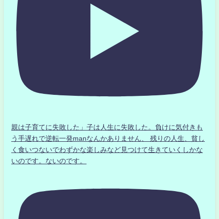
親は子育てに失敗した」子は人生に失敗した。負けに気付きも
う手遅れで逆転一発manなんかありません、 残りの人生、貧し
く食いつないでわずかな楽しみなど見つけて生きていくしかな
いのです。ないのです。