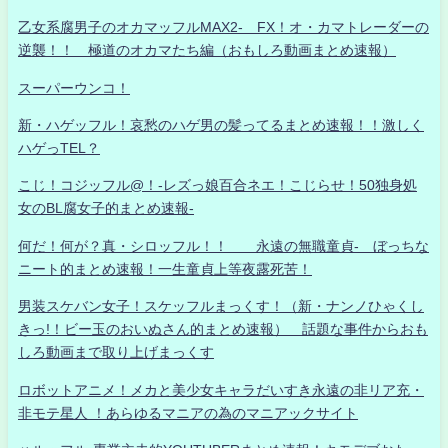
乙女系腐男子のオカマッフルMAX2- FX！オ・カマトレーダーの
逆襲！！ 極道のオカマたち編（おもしろ動画まとめ速報）
スーパーウンコ！
新・ハゲッフル！哀愁のハゲ男の髪ってるまとめ速報！！激しく
ハゲっTEL？
こじ！コジッフル@！-レズっ娘百合ネエ！こじらせ！50独身処
女のBL腐女子的まとめ速報-
何だ！何が？真・シロッフル！！ 永遠の無職童貞- ぼっちな
ニート的まとめ速報！一生童貞上等夜露死苦！
男装スケバン女子！スケッフルまっくす！（新・ナンノひゃくし
きっ!！ビー玉のおいぬさん的まとめ速報） 話題な事件からおも
しろ動画まで取り上げまっくす
ロボットアニメ！メカと美少女キャラだいすき永遠の非リア充・
非モテ星人 ！あらゆるマニアの為のマニアックサイト