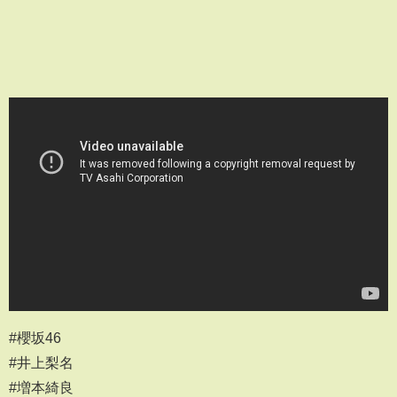
#櫻坂46
#井上梨名
#増本綺良