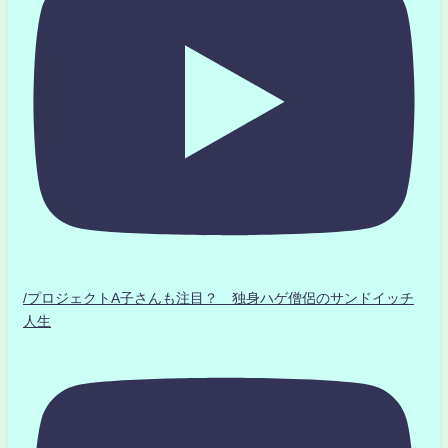
/プロジェクトA子さんも注目？ 独身ハゲ僧侶のサンドイッチ
人生