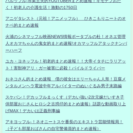
ハルッフル-専業主夫的YOUTUBERまとめ速報！キモデブおた
く！初老人の介護生活！激動の1750日
アニゲタレスト（元祖！アニメッフル） ひきこもりニートのオ
ナベ的まとめ速報
火浦のシネマッフル映画NEWS情報ポータブルの杜！オネエ管理
人オカマちゃんの鬼女的まとめ速報!オカマッフルアタックナンバ
ーハーフ
ユカ・ヨネッフル！初老的まとめ速報！！大帝イタチにラリアッ
ト！害獣神アリ・ガー被害に必殺！パイルドライバー
おネコさん的まとめ速報 僕の彼女はエリーちゃん人形！豆腐メ
ンタルメンヘラ電波中年アルバイターのぬいぐるみ男子末路編
スケバン！デカッフルまっくす（デカい強い2次元嫁だいすき子
供部屋おじさんヒロシ之古惑仔的まとめ速報）話題な動画取り上
げMAX！デカいは正義刑事編
アキヨッフル-！ネオニートスケ番長のエキストラ芸能情報局！
（子ども部屋おばさんの自宅警備員的まとめ速報）