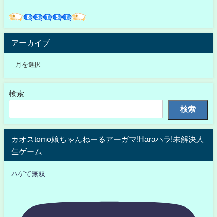
アーカイブ
検索
検索
カオスtomo娘ちゃんねーるアーガマ!Haraハラ!未解決人
生ゲーム
ハゲて無双