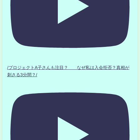
/プロジェクトA子さんも注目？ なぜ私は入会拒否？真相が
刺さる3分間？/