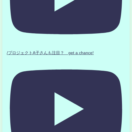
/プロジェクトA子さんも注目？ get a chance!