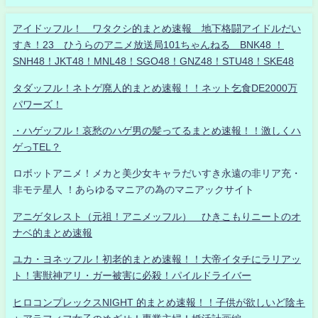
アイドッフル！ ワタクシ的まとめ速報 地下格闘アイドルだい
すき！23 ひうらのアニメ放送局101ちゃんねる BNK48 ！
SNH48！JKT48！MNL48！SGO48！GNZ48！STU48！SKE48
タダッフル！ネトゲ廃人的まとめ速報！！ネット乞食DE2000万
パワーズ！
・ハゲッフル！哀愁のハゲ男の髪ってるまとめ速報！！激しくハ
ゲっTEL？
ロボットアニメ！メカと美少女キャラだいすき永遠の非リア充・
非モテ星人 ！あらゆるマニアの為のマニアックサイト
アニゲタレスト（元祖！アニメッフル） ひきこもりニートのオ
ナベ的まとめ速報
ユカ・ヨネッフル！初老的まとめ速報！！大帝イタチにラリアッ
ト！害獣神アリ・ガー被害に必殺！パイルドライバー
ヒロコンプレックスNIGHT 的まとめ速報！！子供が欲しいど陰キ