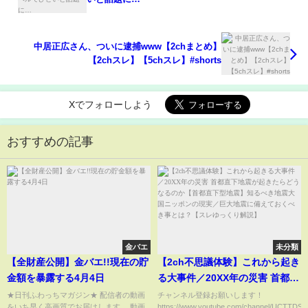
中居正広さん、ついに逮捕www【2chまとめ】
【2chスレ】【5chスレ】#shorts
Xでフォローしよう
おすすめの記事
金バエ
未分類
【全財産公開】金バエ!!現在の貯
【2ch不思議体験】これから起き
金額を暴露する4月4日
る大事件／20XX年の災害 首都直
下地震が起きたらどうなるのか
★日刊ふわっちマガジン★ 配信者の動画
チャンネル登録お願いします！
をいち早く高画質でお届けします。 動画
https://www.youtube.com/channel/UCTTDS