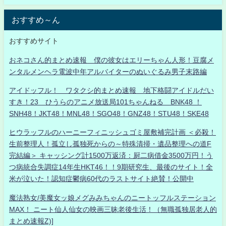
おすすめ～ん
おすすめサイト
おネコさん的まとめ速報 僕の彼女はエリーちゃん人形！豆腐メ
ンタルメンヘラ電波中年アルバイターのぬいぐるみ男子末路編
アイドッフル！ ワタクシ的まとめ速報 地下格闘アイドルだい
すき！23 ひうらのアニメ放送局101ちゃんねる BNK48 ！
SNH48！JKT48！MNL48！SGO48！GNZ48！STU48！SKE48
ヒウラッフルのハーニーフィニッシュゴミ屋敷補完計画 ＜必殺！
生前整理人！孤立し孤独死からの～特殊清掃・遺品整理への道F
完結編＞ キャッシング計1500万返済：厨二病借金3500万円！う
つ病統合失調症14年生HKT46！！9期研究生、最後のサイト！全
米が泣いた！認知症鬱病60代のラストサイト絶賛！公開中
魔法熟女/美魔女ッ娘メグみみちゃんのニートッフルステーション
MAX！ ニート仙人仙女の映画三昧老後生活！（無職孤独居老人的
まとめ速報Z)]