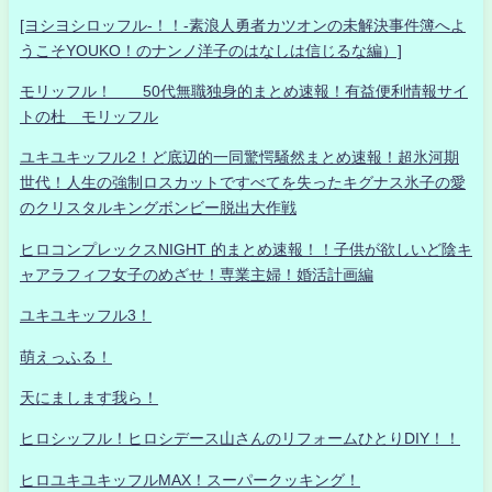
[ヨシヨシロッフル-！！-素浪人勇者カツオンの未解決事件簿へよ
うこそYOUKO！のナンノ洋子のはなしは信じるな編）]
モリッフル！ 50代無職独身的まとめ速報！有益便利情報サイ
トの杜 モリッフル
ユキユキッフル2！ど底辺的一同驚愕騒然まとめ速報！超氷河期
世代！人生の強制ロスカットですべてを失ったキグナス氷子の愛
のクリスタルキングボンビー脱出大作戦
ヒロコンプレックスNIGHT 的まとめ速報！！子供が欲しいど陰キ
ャアラフィフ女子のめざせ！専業主婦！婚活計画編
ユキユキッフル3！
萌えっふる！
天にまします我ら！
ヒロシッフル！ヒロシデース山さんのリフォームひとりDIY！！
ヒロユキユキッフルMAX！スーパークッキング！