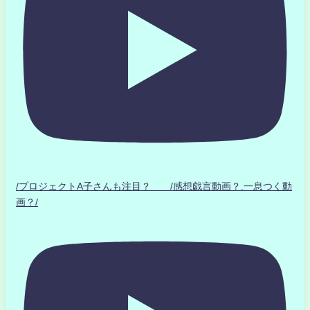
/プロジェクトA子さんも注目？ /感想戯言動画？.一息つく動
画？/