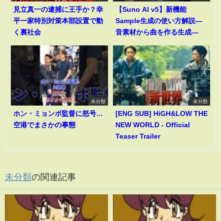
見立真一の逮捕に王手か？幸
【Suno AI v5】新機能
平一家特別対策本部設置で動
Sample生成の使い方解説―
く裏社会
音素材から曲を作る生成―
未分類
未分類
ホン・ミョンボ監督に怒号…
[ENG SUB] HiGH&LOW THE
空港でまさかの事態
NEW WORLD - Official
Teaser Trailer
未分類
の関連記事