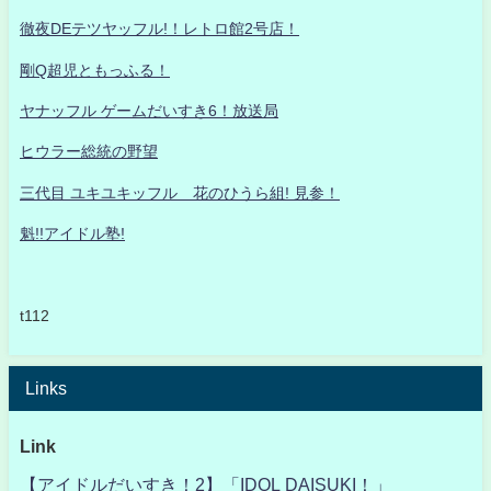
徹夜DEテツヤッフル!！レトロ館2号店！
剛Q超児ともっふる！
ヤナッフル ゲームだいすき6！放送局
ヒウラー総統の野望
三代目 ユキユキッフル 花のひうら組! 見参！
魁!!アイドル塾!
t112
Links
Link
【アイドルだいすき！2】「IDOL DAISUKI！」