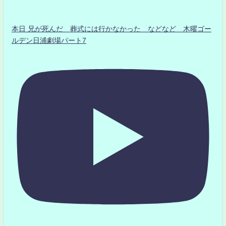
本日 兄が死んだ 葬式には行かなかった などなど 木曜ゴー
ルデン日浦劇場パート7