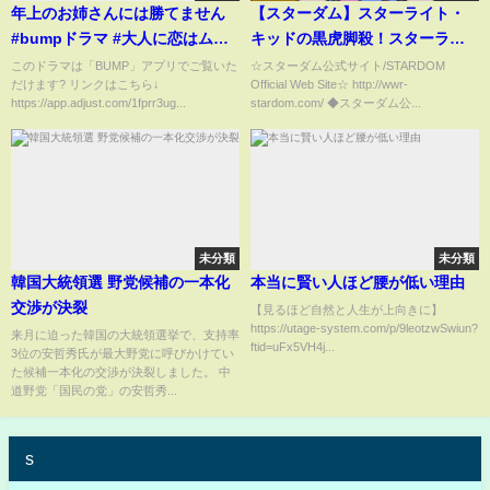
年上のお姉さんには勝てません
【スターダム】スターライト・
#bumpドラマ #大人に恋はムズ
キッドの黒虎脚殺！スターライ
カシイ #大人の恋愛
ト・キッド＆鈴季すず vs 月山和
このドラマは「BUMP」アプリでご覧いた
☆スターダム公式サイト/STARDOM
だけます? リンクはこちら↓
Official Web Site☆ http://wwr-
香＆梨杏！試合ハイライト タッ
https://app.adjust.com/1fprr3ug...
stardom.com/ ◆スターダム公...
グリーグ公式戦！-11.11後楽園ホ
ール大会-【STARDOM】
未分類
未分類
韓国大統領選 野党候補の一本化
本当に賢い人ほど腰が低い理由
交渉が決裂
【見るほど自然と人生が上向きに】
https://utage-system.com/p/9leotzwSwiun?
来月に迫った韓国の大統領選挙で、支持率
ftid=uFx5VH4j...
3位の安哲秀氏が最大野党に呼びかけてい
た候補一本化の交渉が決裂しました。 中
道野党「国民の党」の安哲秀...
s