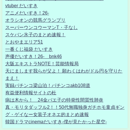
vtuber だいすき
アニメだいすき！26-
オラシオンの競馬グランプリ
スーパーウンコウーマンT・子なし
スケバン氷子のまとめ速報！
とおやまエリア51
一番くじ福袋 だいすき
声優だいすき！26- bnk46
大阪エキストラNOTE！芸能情報局
天にまします我らが父よ！ 願わくはわがドル円を守りた
まえ！
実録パチンコ梁山泊！パチンコakb108道
有益便利情報サイトの杜
病は木から！ 24金バエ子の特発性間質性肺炎
真・モリタダッフル2！！50代無職独身ガチホモ童貞ギン
グ・ゲイなー女装子オネエ的まとめ速報
韓国ドラマcinemaだいすき-僕が見たかった星空-