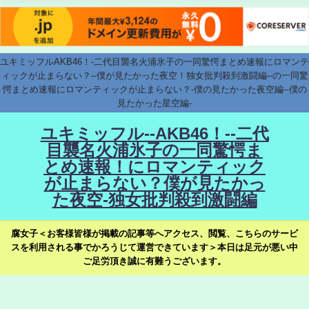
ユキミッフルAKB46！-二代目襲名火浦氷子の一同驚愕まとめ速報にロマンテ
ィックが止まらない？--僕が見たかった夜空！独女批判殺到激闘編--の一同驚
愕まとめ速報にロマンティックが止まらない？-僕の見たかった夜空編--僕の
見たかった星空編-
ユキミッフル--AKB46！--二代
目襲名火浦氷子の一同驚愕ま
とめ速報！にロマンティック
が止まらない？僕が見たかっ
た夜空-独女批判殺到激闘編
腐女子＜お客様皆様が掲載の記事等へアクセス、閲覧、こちらのサービ
スを利用される事でかろうじて運営できています＞本日は足元が悪い中
ご足労頂き誠に有難うございます。