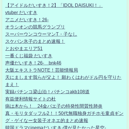
【アイドルだいすき！2】「IDOL DAISUKI！」
vtuber だいすき
アニメだいすき！26-
オラシオンの競馬グランプリ
スーパーウンコウーマンT・子なし
スケバン氷子のまとめ速報！
とおやまエリア51
一番くじ福袋 だいすき
声優だいすき！26- bnk46
大阪エキストラNOTE！芸能情報局
天にまします我らが父よ！ 願わくはわがドル円を守りた
まえ！
実録パチンコ梁山泊！パチンコakb108道
有益便利情報サイトの杜
病は木から！ 24金バエ子の特発性間質性肺炎
真・モリタダッフル2！！50代無職独身ガチホモ童貞ギン
グ・ゲイなー女装子オネエ的まとめ速報
韓国ドラマcinemaだいすき-僕が見たかった星空-