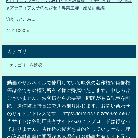
ヒロコンプレックスNIGHT 的まとめ速報！！子供が欲しいど陰キ
ャアラフィフ女子のめざせ！専業主婦！婚活計画編
萌えっとこあに！
t112-1000ｍ
カテゴリー
動画やサムネイルで使用している映像の著作権や肖像権
等は全てその権利所有者様に帰属いたします。申しわけ
ございません。お客様からの要望、問題がある記事を削
除、送信防止措置にできる限り応じます。お問い合わせ
のサイトアドレスです。 https://form.os7.biz/f/c82c6596/
当サイトは各動画共有サイトへのアップロードは行なっ
ておりません、著作権の侵害を目的としていません、埋
め込み動画等に問題がある場合は各動画共有サイト元へ