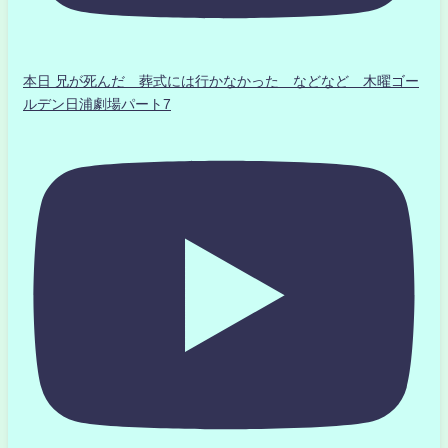
本日 兄が死んだ 葬式には行かなかった などなど 木曜ゴー
ルデン日浦劇場パート7