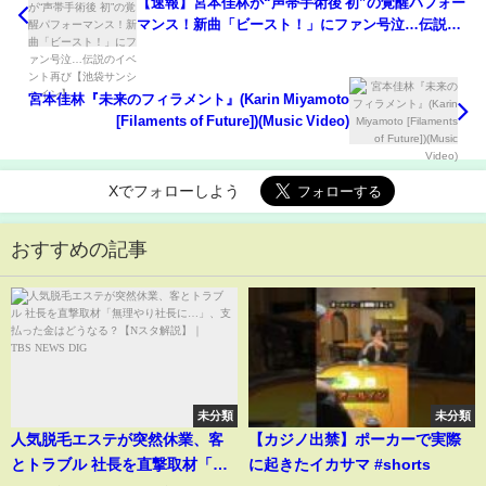
【速報】宮本佳林が“声帯手術後 初”の覚醒パフォー
マンス！新曲「ビースト！」にファン号泣…伝説の
イベント再び【池袋サンシャイン】
宮本佳林『未来のフィラメント』(Karin Miyamoto
[Filaments of Future])(Music Video)
Xでフォローしよう
おすすめの記事
未分類
未分類
人気脱毛エステが突然休業、客
【カジノ出禁】ポーカーで実際
とトラブル 社長を直撃取材「無
に起きたイカサマ #shorts