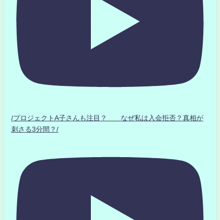
/プロジェクトA子さんも注目？ なぜ私は入会拒否？真相が
刺さる3分間？/