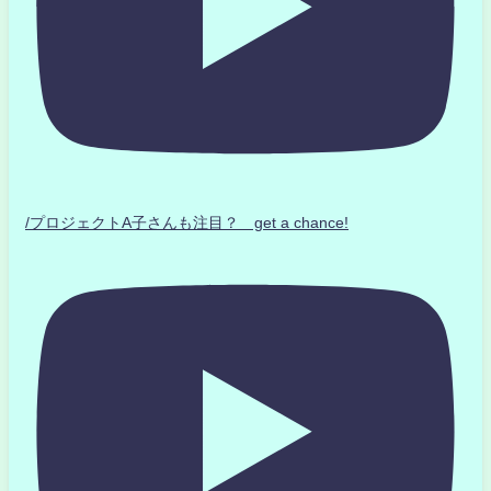
/プロジェクトA子さんも注目？ get a chance!