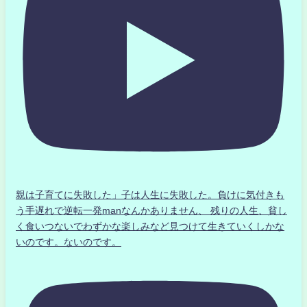
親は子育てに失敗した」子は人生に失敗した。負けに気付きも
う手遅れで逆転一発manなんかありません、 残りの人生、貧し
く食いつないでわずかな楽しみなど見つけて生きていくしかな
いのです。ないのです。