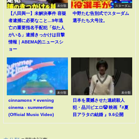
未分類
スターダム
【八田與一】未解決事件 容疑
中野たむ告別式でスターダム
者逮捕に必要なこと…9年逃
選手たち大号泣。
亡の重要指名手配犯「似た人
がいる」逮捕きっかけは目撃
情報｜ABEMA的ニュースシ
ョー
未分類
未分類
cinnamons × evening
日本を震撼させた連続殺人
cinema - summertime
犯・品川ピエロ🤡 映画『#夏
(Official Music Video)
目アラタの結婚 』9.6公開