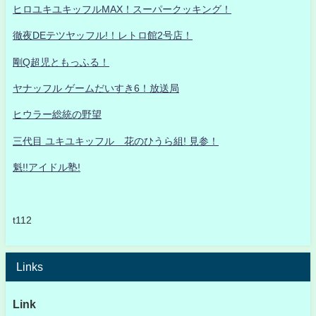
ヒロユキユキッフルMAX！スーパークッキング！
徹夜DEテツヤッフル!！レトロ館2号店！
剛Q超児ともっふる！
ヤナッフル ゲームだいすき6！放送局
ヒウラー総統の野望
三代目 ユキユキッフル 花のひうら組! 見参！
魁!!アイドル塾!
t112
Links
Link