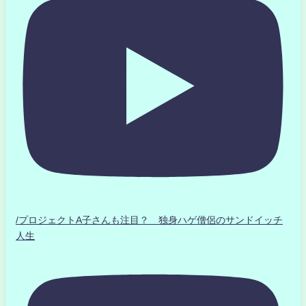
/プロジェクトA子さんも注目？ 独身ハゲ僧侶のサンドイッチ
人生