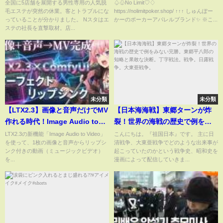
理やり社長に…」、支払った金
全国に5店舗を展開する男性専用の人気脱
♤♧No Limit♡♢
毛エステが突然の休業。客とトラブルにな
https://nolimitpoker.shop/ ↑↑↑ しゅんぽー
はどうなる？【Nスタ解説】｜
っていることが分かりました。 Nスタはエ
かーのポーカーアパレルブランド✨ ※こ...
TBS NEWS DIG
ステの社長を直撃取材。店...
未分類
未分類
【LTX2.3】画像と音声だけでMV
【日本海海戦】東郷ターンが炸
作れる時代！Image Audio to
裂！世界の海戦の歴史で例をみ
Video × ComfyUI 完全解説
ない完勝。東郷平八郎の知略と
LTX2.3の新機能「Image Audio to Video」
こんにちは。『祖国日本』です。 主に日
を使って、1枚の画像と音声からリップシ
清戦争、大東亜戦争でどのような出来事が
果敢な決断。丁字戦法。戦争。
ンク付きの動画（ミュージックビデオ）
起こっていたのかという戦争史、昭和史を
日露戦争。大東亜戦争。
を...
漫画によって配信していきま...