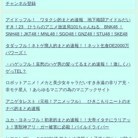
チャンネル登録
アイドッフル！ ワタクシ的まとめ速報 地下格闘アイドルだい
すき！23 ひうらのアニメ放送局101ちゃんねる BNK48 ！
SNH48！JKT48！MNL48！SGO48！GNZ48！STU48！SKE48
タダッフル！ネトゲ廃人的まとめ速報！！ネット乞食DE2000万
パワーズ！
・ハゲッフル！哀愁のハゲ男の髪ってるまとめ速報！！激しくハ
ゲっTEL？
ロボットアニメ！メカと美少女キャラだいすき永遠の非リア充・
非モテ星人 ！あらゆるマニアの為のマニアックサイト
アニゲタレスト（元祖！アニメッフル） ひきこもりニートのオ
ナベ的まとめ速報
ユカ・ヨネッフル！初老的まとめ速報！！大帝イタチにラリアッ
ト！害獣神アリ・ガー被害に必殺！パイルドライバー