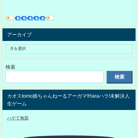
アーカイブ
検索
検索
カオスtomo娘ちゃんねーるアーガマ!Haraハラ!未解決人
生ゲーム
ハゲて無双