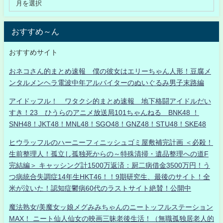
おすすめ～ん
おすすめサイト
おネコさん的まとめ速報 僕の彼女はエリーちゃん人形！豆腐メ
ンタルメンヘラ電波中年アルバイターのぬいぐるみ男子末路編
アイドッフル！ ワタクシ的まとめ速報 地下格闘アイドルだい
すき！23 ひうらのアニメ放送局101ちゃんねる BNK48 ！
SNH48！JKT48！MNL48！SGO48！GNZ48！STU48！SKE48
ヒウラッフルのハーニーフィニッシュゴミ屋敷補完計画 ＜必殺！
生前整理人！孤立し孤独死からの～特殊清掃・遺品整理への道F
完結編＞ キャッシング計1500万返済：厨二病借金3500万円！う
つ病統合失調症14年生HKT46！！9期研究生、最後のサイト！全
米が泣いた！認知症鬱病60代のラストサイト絶賛！公開中
魔法熟女/美魔女ッ娘メグみみちゃんのニートッフルステーション
MAX！ ニート仙人仙女の映画三昧老後生活！（無職孤独居老人的