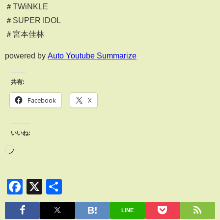
＃TWiNKLE
＃SUPER IDOL
＃宮本佳林
powered by
Auto Youtube Summarize
共有:
Facebook
X
いいね:
Facebook
X
共
有
LINE