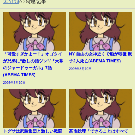
未分類
の関連記事
「可愛すぎかよー！」オゴタイ
NY 自由の女神近くで船が転覆 親
が兄弟に“赦しの指ツン”/『天幕
子2人死亡(ABEMA TIMES)
のジャードゥーガル』7話
2026年8月10日
(ABEMA TIMES)
2026年8月10日
トグサは武装集団と激しい戦闘
高市総理「できることはすべて