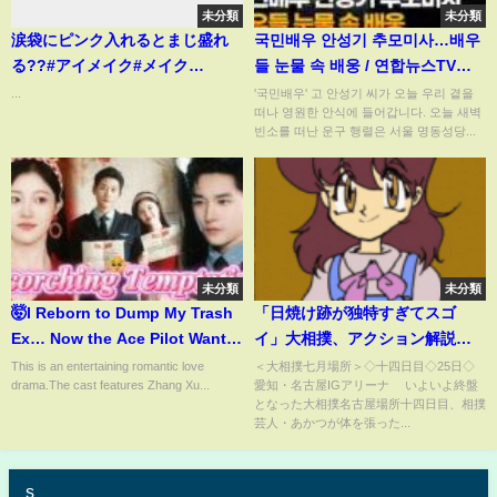
未分類
未分類
涙袋にピンク入れるとまじ盛れ
국민배우 안성기 추모미사…배우
る??#アイメイク#メイク
들 눈물 속 배웅 / 연합뉴스TV
#shorts
(YonhapnewsTV)
...
'국민배우' 고 안성기 씨가 오늘 우리 곁을
떠나 영원한 안식에 들어갑니다. 오늘 새벽
빈소를 떠난 운구 행렬은 서울 명동성당...
未分類
未分類
🤯I Reborn to Dump My Trash
「日焼け跡が独特すぎてスゴ
Ex… Now the Ace Pilot Wants
イ」大相撲、アクション解説に
to Marry or Possess Me?!
登場した相撲芸人の“異変”にフ
This is an entertaining romantic love
＜大相撲七月場所＞◇十四日目◇25日◇
drama.The cast features Zhang Xu...
愛知・名古屋IGアリーナ いよいよ終盤
#drama
ァン騒然「焼けすぎだろ」「煮
となった大相撲名古屋場所十四日目、相撲
卵色」(ABEMA TIMES)
芸人・あかつが体を張った...
s