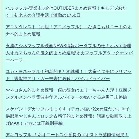
ハルッフル-専業主夫的YOUTUBERまとめ速報！キモデブおた
く！初老人の介護生活！激動の1750日
アニゲタレスト（元祖！アニメッフル） ひきこもりニートのオ
ナベ的まとめ速報
火浦のシネマッフル映画NEWS情報ポータブルの杜！オネエ管理
人オカマちゃんの鬼女的まとめ速報!オカマッフルアタックナンバ
ーハーフ
ユカ・ヨネッフル！初老的まとめ速報！！大帝イタチにラリアッ
ト！害獣神アリ・ガー被害に必殺！パイルドライバー
おネコさん的まとめ速報 僕の彼女はエリーちゃん人形！豆腐メ
ンタルメンヘラ電波中年アルバイターのぬいぐるみ男子末路編
スケバン！デカッフルまっくす（デカい強い2次元嫁だいすき子
供部屋おじさんヒロシ之古惑仔的まとめ速報）話題な動画取り上
げMAX！デカいは正義刑事編
アキヨッフル-！ネオニートスケ番長のエキストラ芸能情報局！