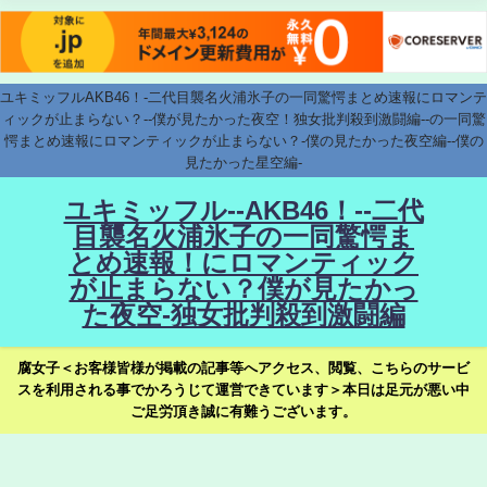
ユキミッフルAKB46！-二代目襲名火浦氷子の一同驚愕まとめ速報にロマンテ
ィックが止まらない？--僕が見たかった夜空！独女批判殺到激闘編--の一同驚
愕まとめ速報にロマンティックが止まらない？-僕の見たかった夜空編--僕の
見たかった星空編-
ユキミッフル--AKB46！--二代
目襲名火浦氷子の一同驚愕ま
とめ速報！にロマンティック
が止まらない？僕が見たかっ
た夜空-独女批判殺到激闘編
腐女子＜お客様皆様が掲載の記事等へアクセス、閲覧、こちらのサービ
スを利用される事でかろうじて運営できています＞本日は足元が悪い中
ご足労頂き誠に有難うございます。