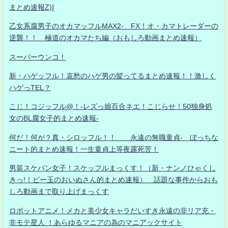
まとめ速報Z)]
乙女系腐男子のオカマッフルMAX2- FX！オ・カマトレーダーの
逆襲！！ 極道のオカマたち編（おもしろ動画まとめ速報）
スーパーウンコ！
新・ハゲッフル！哀愁のハゲ男の髪ってるまとめ速報！！激しく
ハゲっTEL？
こじ！コジッフル@！-レズっ娘百合ネエ！こじらせ！50独身処
女のBL腐女子的まとめ速報-
何だ！何が？真・シロッフル！！ 永遠の無職童貞- ぼっちな
ニート的まとめ速報！一生童貞上等夜露死苦！
男装スケバン女子！スケッフルまっくす！（新・ナンノひゃくし
きっ!！ビー玉のおいぬさん的まとめ速報） 話題な事件からおも
しろ動画まで取り上げまっくす
ロボットアニメ！メカと美少女キャラだいすき永遠の非リア充・
非モテ星人 ！あらゆるマニアの為のマニアックサイト