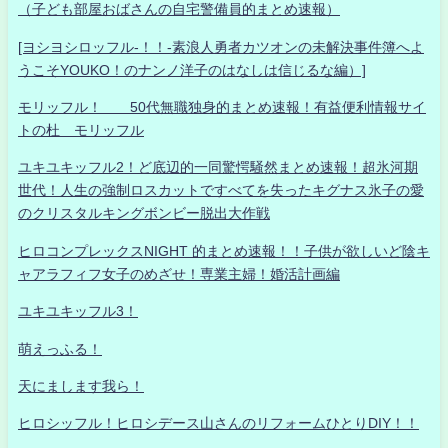
（子ども部屋おばさんの自宅警備員的まとめ速報）
[ヨシヨシロッフル-！！-素浪人勇者カツオンの未解決事件簿へよ
うこそYOUKO！のナンノ洋子のはなしは信じるな編）]
モリッフル！ 50代無職独身的まとめ速報！有益便利情報サイ
トの杜 モリッフル
ユキユキッフル2！ど底辺的一同驚愕騒然まとめ速報！超氷河期
世代！人生の強制ロスカットですべてを失ったキグナス氷子の愛
のクリスタルキングボンビー脱出大作戦
ヒロコンプレックスNIGHT 的まとめ速報！！子供が欲しいど陰キ
ャアラフィフ女子のめざせ！専業主婦！婚活計画編
ユキユキッフル3！
萌えっふる！
天にまします我ら！
ヒロシッフル！ヒロシデース山さんのリフォームひとりDIY！！