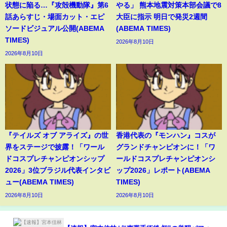
状態に陥る…『攻殻機動隊』第6
やる」 熊本地震対策本部会議で8
話あらすじ・場面カット・エピ
大臣に指示 明日で発災2週間
ソードビジュアル公開(ABEMA
(ABEMA TIMES)
TIMES)
2026年8月10日
2026年8月10日
『テイルズ オブ アライズ』の世
香港代表の『モンハン』コスが
界をステージで披露！「ワール
グランドチャンピオンに！「ワ
ドコスプレチャンピオンシップ
ールドコスプレチャンピオンシ
2026」3位ブラジル代表インタビ
ップ2026」レポート(ABEMA
ュー(ABEMA TIMES)
TIMES)
2026年8月10日
2026年8月10日