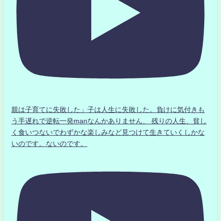
親は子育てに失敗した」子は人生に失敗した。負けに気付きも
う手遅れで逆転一発manなんかありません、 残りの人生、貧し
く食いつないでわずかな楽しみなど見つけて生きていくしかな
いのです。ないのです。