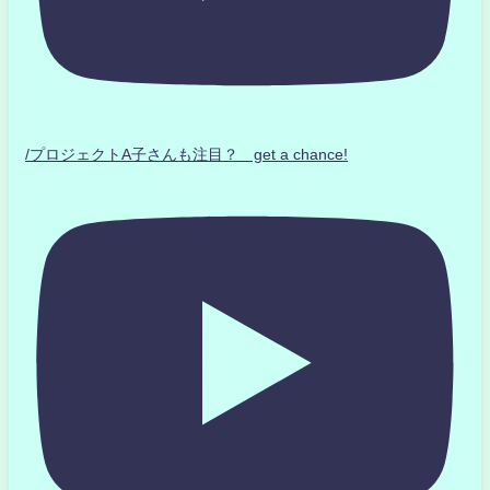
/プロジェクトA子さんも注目？ get a chance!