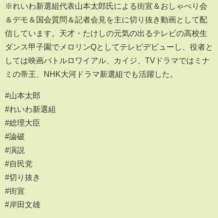
※れいわ新選組代表山本太郎氏による街宣＆おしゃべり会
＆デモ＆国会質問＆記者会見を主に切り抜き動画として配
信しています。天才・たけしの元気の出るテレビの高校生
ダンス甲子園でメロリンQとしてテレビデビューし、役者と
しては映画バトルロワイアル、カイジ、TVドラマではミナ
ミの帝王、NHK大河ドラマ新選組でも活躍した。
#山本太郎
#れいわ新選組
#総理大臣
#論破
#演説
#自民党
#切り抜き
#街宣
#岸田文雄