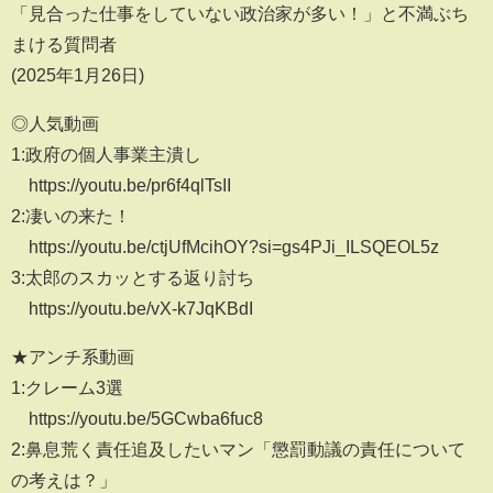
「見合った仕事をしていない政治家が多い！」と不満ぶち
まける質問者
(2025年1月26日)
◎人気動画
1:政府の個人事業主潰し
https://youtu.be/pr6f4qlTsII
2:凄いの来た！
https://youtu.be/ctjUfMcihOY?si=gs4PJi_ILSQEOL5z
3:太郎のスカッとする返り討ち
https://youtu.be/vX-k7JqKBdI
★アンチ系動画
1:クレーム3選
https://youtu.be/5GCwba6fuc8
2:鼻息荒く責任追及したいマン「懲罰動議の責任について
の考えは？」