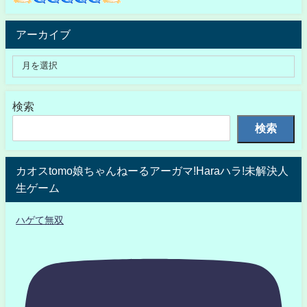
アーカイブ
検索
検索
カオスtomo娘ちゃんねーるアーガマ!Haraハラ!未解決人
生ゲーム
ハゲて無双