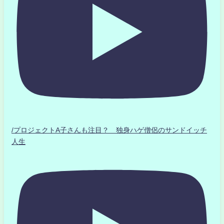
/プロジェクトA子さんも注目？ 独身ハゲ僧侶のサンドイッチ
人生