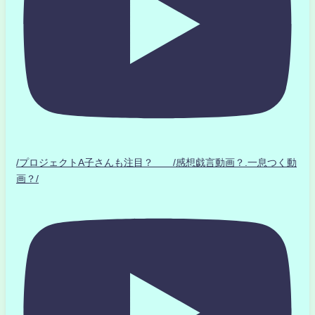
/プロジェクトA子さんも注目？ /感想戯言動画？.一息つく動
画？/