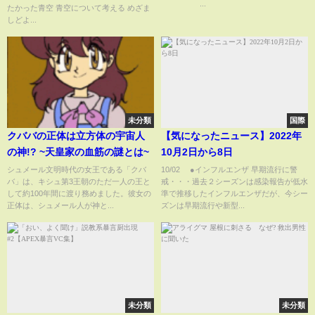
...
たかった青空 青空について考える めざま
しどよ...
未分類
国際
クババの正体は立方体の宇宙人
【気になったニュース】2022年
の神!? ~天皇家の血筋の謎とは~
10月2日から8日
シュメール文明時代の女王である「クバ
10/02 ●インフルエンザ 早期流行に警
バ」は、キシュ第3王朝のただ一人の王と
戒・・・過去２シーズンは感染報告が低水
して約100年間に渡り務めました。彼女の
準で推移したインフルエンザだが、今シー
正体は、シュメール人が神と...
ズンは早期流行や新型...
未分類
未分類