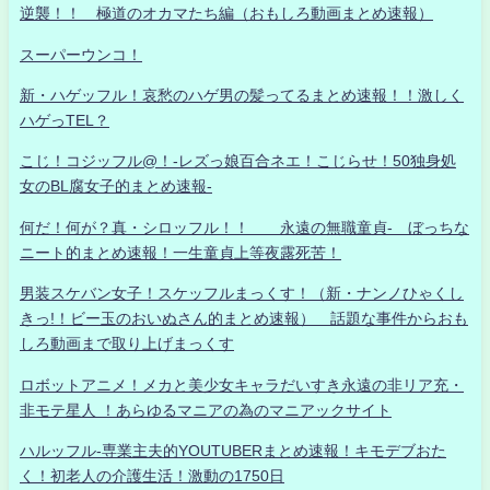
逆襲！！ 極道のオカマたち編（おもしろ動画まとめ速報）
スーパーウンコ！
新・ハゲッフル！哀愁のハゲ男の髪ってるまとめ速報！！激しく
ハゲっTEL？
こじ！コジッフル@！-レズっ娘百合ネエ！こじらせ！50独身処
女のBL腐女子的まとめ速報-
何だ！何が？真・シロッフル！！ 永遠の無職童貞- ぼっちな
ニート的まとめ速報！一生童貞上等夜露死苦！
男装スケバン女子！スケッフルまっくす！（新・ナンノひゃくし
きっ!！ビー玉のおいぬさん的まとめ速報） 話題な事件からおも
しろ動画まで取り上げまっくす
ロボットアニメ！メカと美少女キャラだいすき永遠の非リア充・
非モテ星人 ！あらゆるマニアの為のマニアックサイト
ハルッフル-専業主夫的YOUTUBERまとめ速報！キモデブおた
く！初老人の介護生活！激動の1750日