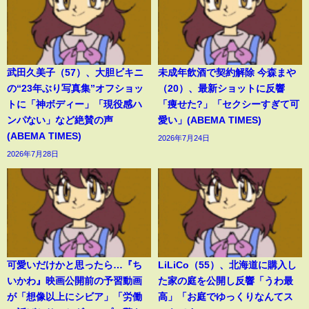
武田久美子（57）、大胆ビキニ
未成年飲酒で契約解除 今森まや
の“23年ぶり写真集”オフショッ
（20）、最新ショットに反響
トに「神ボディー」「現役感ハ
「痩せた?」「セクシーすぎて可
ンパない」など絶賛の声
愛い」(ABEMA TIMES)
(ABEMA TIMES)
2026年7月24日
2026年7月28日
可愛いだけかと思ったら…『ち
LiLiCo（55）、北海道に購入し
いかわ』映画公開前の予習動画
た家の庭を公開し反響「うわ最
が「想像以上にシビア」「労働
高」「お庭でゆっくりなんてス