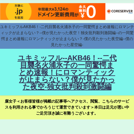
ユキミッフルAKB46！-二代目襲名火浦氷子の一同驚愕まとめ速報にロマンテ
ィックが止まらない？--僕が見たかった夜空！独女批判殺到激闘編--の一同驚
愕まとめ速報にロマンティックが止まらない？-僕の見たかった夜空編--僕の
見たかった星空編-
ユキミッフル--AKB46！--二代
目襲名火浦氷子の一同驚愕ま
とめ速報！にロマンティック
が止まらない？僕が見たかっ
た夜空-独女批判殺到激闘編
腐女子＜お客様皆様が掲載の記事等へアクセス、閲覧、こちらのサービ
スを利用される事でかろうじて運営できています＞本日は足元が悪い中
ご足労頂き誠に有難うございます。