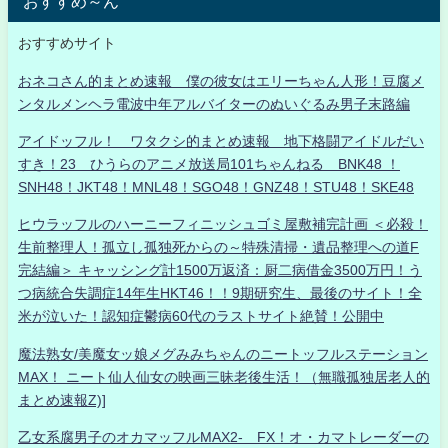
おすすめ～ん
おすすめサイト
おネコさん的まとめ速報 僕の彼女はエリーちゃん人形！豆腐メ
ンタルメンヘラ電波中年アルバイターのぬいぐるみ男子末路編
アイドッフル！ ワタクシ的まとめ速報 地下格闘アイドルだい
すき！23 ひうらのアニメ放送局101ちゃんねる BNK48 ！
SNH48！JKT48！MNL48！SGO48！GNZ48！STU48！SKE48
ヒウラッフルのハーニーフィニッシュゴミ屋敷補完計画 ＜必殺！
生前整理人！孤立し孤独死からの～特殊清掃・遺品整理への道F
完結編＞ キャッシング計1500万返済：厨二病借金3500万円！う
つ病統合失調症14年生HKT46！！9期研究生、最後のサイト！全
米が泣いた！認知症鬱病60代のラストサイト絶賛！公開中
魔法熟女/美魔女ッ娘メグみみちゃんのニートッフルステーション
MAX！ ニート仙人仙女の映画三昧老後生活！（無職孤独居老人的
まとめ速報Z)]
乙女系腐男子のオカマッフルMAX2- FX！オ・カマトレーダーの