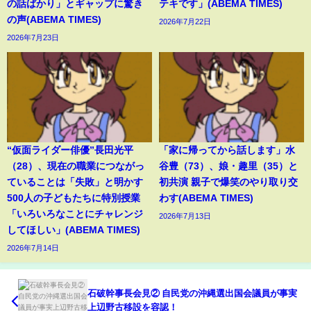
の話ばかり」とギャップに驚き
テキです」(ABEMA TIMES)
の声(ABEMA TIMES)
2026年7月22日
2026年7月23日
“仮面ライダー俳優”長田光平
「家に帰ってから話します」水
（28）、現在の職業につながっ
谷豊（73）、娘・趣里（35）と
ていることは「失敗」と明かす
初共演 親子で爆笑のやり取り交
500人の子どもたちに特別授業
わす(ABEMA TIMES)
「いろいろなことにチャレンジ
2026年7月13日
してほしい」(ABEMA TIMES)
2026年7月14日
石破幹事長会見② 自民党の沖縄選出国会議員が事実
上辺野古移設を容認！