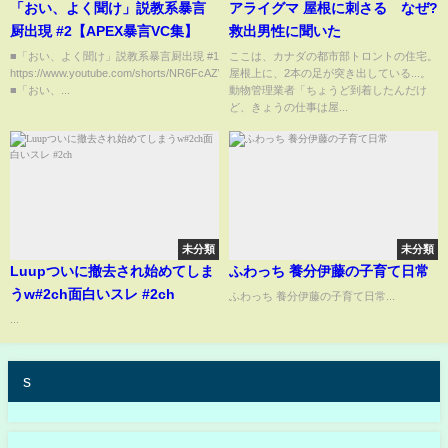
「おい、よく聞け」説教系暴言
アライグマ 屋根に刺さる なぜ?
厨出現 #2【APEX暴言VC集】
救出男性に聞いた
■「おい、よく聞け」説教系暴言厨出現 #1
ここは、カナダの都市部トロントの住宅。
https://www.youtube.com/shorts/NR6FcAZWyzc
屋根上に、2本の足が突き出している...。
■「おい、...
動物管理業者「ちょうど到着したんだけ
ど、きょうの仕事は屋...
未分類
未分類
Luupついに撤去され始めてしま
ふわっち 養分伊藤の子育て日常
うw#2ch面白いスレ #2ch
ふわっち 養分伊藤の子育て日常...
...
s