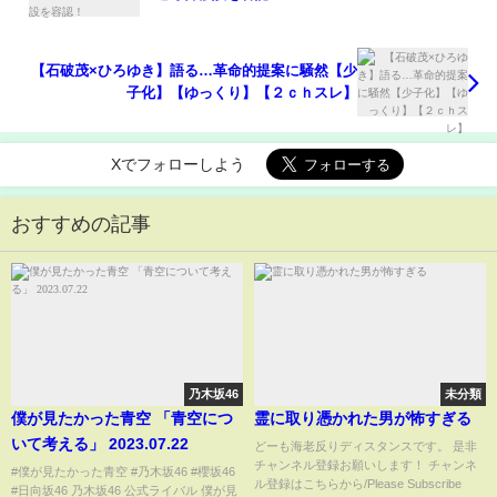
【石破茂×ひろゆき】語る…革命的提案に騒然【少
子化】【ゆっくり】【２ｃｈスレ】
Xでフォローしよう
おすすめの記事
乃木坂46
未分類
僕が見たかった青空 「青空につ
霊に取り憑かれた男が怖すぎる
いて考える」 2023.07.22
どーも海老反りディスタンスです。 是非
チャンネル登録お願いします！ チャンネ
#僕が見たかった青空 #乃木坂46 #櫻坂46
ル登録はこちらから/Please Subscribe
#日向坂46 乃木坂46 公式ライバル 僕が見