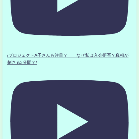
/プロジェクトA子さんも注目？ なぜ私は入会拒否？真相が
刺さる3分間？/