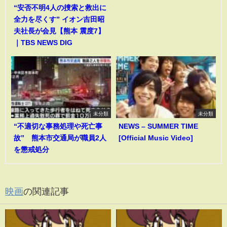
“安否不明4人の捜索と救出に
全力を尽くす” イオン吉田昭
夫社長が会見【熊本 震度7】
｜TBS NEWS DIG
未分類
未分類
“不適切な事務処理や死亡事
NEWS – SUMMER TIME
故” 熊本市交通局が職員2人
[Official Music Video]
を懲戒処分
映画
の関連記事