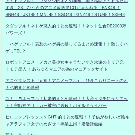
アイドッフル！ ワタクシ的まとめ速報 地下格闘アイドルだい
すき！23 ひうらのアニメ放送局101ちゃんねる BNK48 ！
SNH48！JKT48！MNL48！SGO48！GNZ48！STU48！SKE48
タダッフル！ネトゲ廃人的まとめ速報！！ネット乞食DE2000万
パワーズ！
・ハゲッフル！哀愁のハゲ男の髪ってるまとめ速報！！激しくハ
ゲっTEL？
ロボットアニメ！メカと美少女キャラだいすき永遠の非リア充・
非モテ星人 ！あらゆるマニアの為のマニアックサイト
アニゲタレスト（元祖！アニメッフル） ひきこもりニートのオ
ナベ的まとめ速報
ユカ・ヨネッフル！初老的まとめ速報！！大帝イタチにラリアッ
ト！害獣神アリ・ガー被害に必殺！パイルドライバー
ヒロコンプレックスNIGHT 的まとめ速報！！子供が欲しいど陰キ
ャアラフィフ女子のめざせ！専業主婦！婚活計画編
萌えっとこあに！