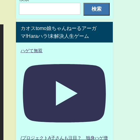
検索
カオスtomo娘ちゃんねーるアーガ
マ!Haraハラ!未解決人生ゲーム
ハゲて無双
/プロジェクトA子さんも注目？ 独身ハゲ僧