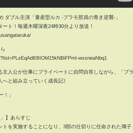
め ダブル主演「量産型ルカ -プラモ部員の青き逆襲-」
タート！毎週木曜深夜24時30分より放送！
usangataruka/
ちら
ist?list=PLsEqAd83IIOM15kNBiFPml-wxsneaNbq1
る主人公が仕事にプライベートに自問自答しながら、「プ
人へと組み立っていく成長記》
ゴー！」
！」】あらすじ
ントを実施することになり、3部の仕切りに任命された璃子