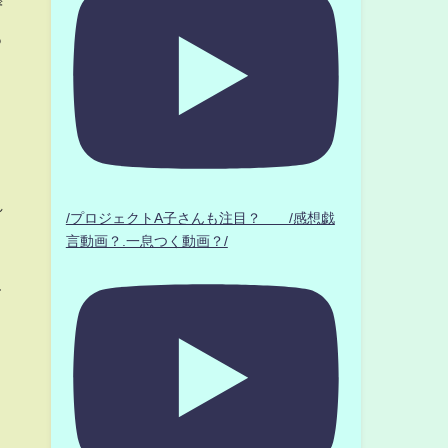
ず
ろ
う
れ
/プロジェクトA子さんも注目？ /感想戯
言動画？.一息つく動画？/
、
て