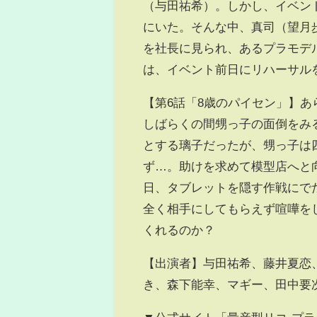
（与田祐希）。しかし、イベン
にいた。そんな中、真司（望月
を社長に見られ、あるプラモデ
は、イベント前日にリハーサル
【第6話「8歳のパイセン」】あ
しばらくの間甥っ子の面倒をみ
とする璃子だったが、甥っ子は
ず…。助けを求めて模型店へと
日、タブレットを隠す作戦にで
全く相手にしてもらえず喧嘩を
くれるのか？
【出演者】与田祐希、藤井夏恋
き、森下能幸、マギー、田中要