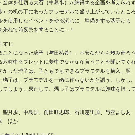
ト全体を仕切る大石（中島歩）が納得する企画を考えられ
歩）の机の下にあったプラモデルで盛り上がっていたとこ
ルを使用したイベントをやる流れに。準備をする璃子たち
を兼ねて前夜祭をすることに…！
らすじ
ることになった璃子（与田祐希）。不安ながらも歩み寄ろ
四六時中タブレットに夢中でなかなか言うことを聞いてく
向かった璃子は、子どもでもできるプラモデルを購入。翌
た璃子は、プラモデルを一緒に作らないかと誘う。しかし
してしまう。果たして、甥っ子はプラモデルに興味を持っ
、望月歩、中島歩、前田旺志郎、石川恵里加、与座よしあ
次 ほか