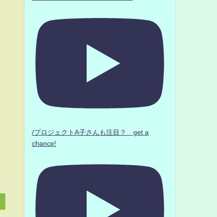
き
/プロジェクトA子さんも注目？ get a
chance!