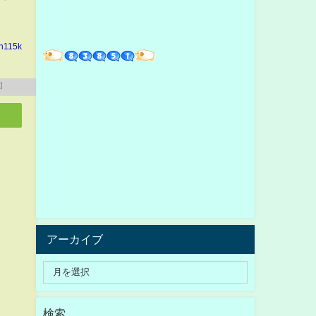
in115k
アーカイブ
検索