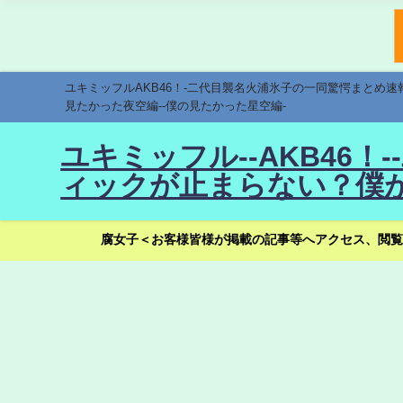
ユキミッフルAKB46！-二代目襲名火浦氷子の一同驚愕まとめ
見たかった夜空編--僕の見たかった星空編-
ユキミッフル--AKB46
ィックが止まらない？僕が
腐女子＜お客様皆様が掲載の記事等へアクセス、閲覧