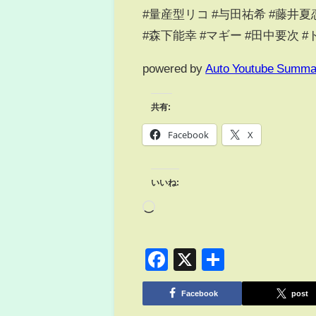
#量産型リコ #与田祐希 #藤井夏
#森下能幸 #マギー #田中要次 #
powered by
Auto Youtube Summa
共有:
Facebook
X
いいね:
Facebook
X
共
有
Facebook
post