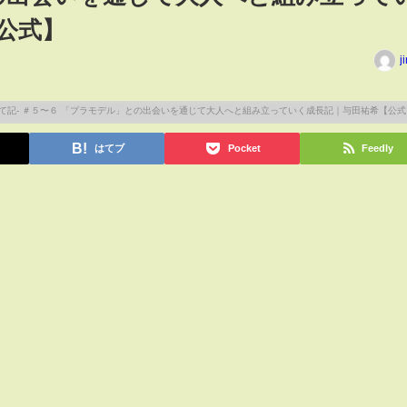
公式】
j
はてブ
Pocket
Feedly