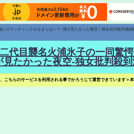
速報にロマンティックが止まらない？--僕が見たかった夜空！独女批判殺到激闘
！--二代目襲名火浦氷子の一同
見たかった夜空-独女批判殺到
、こちらのサービスを利用される事でかろうじて運営できています＞本