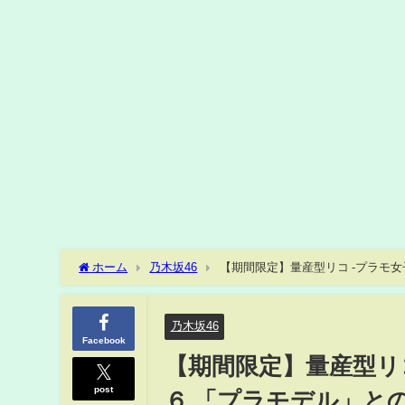
ホーム
乃木坂46
【期間限定】量産型リコ -プラモ
っていく成長記｜与田祐希【公式】
乃木坂46
Facebook
【期間限定】量産型リコ
post
６ 「プラモデル」と