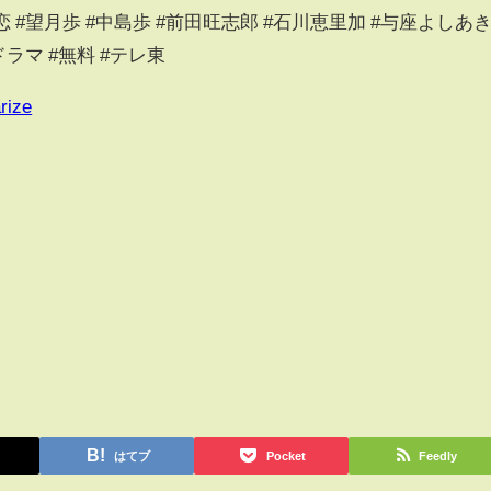
恋 #望月歩 #中島歩 #前田旺志郎 #石川恵里加 #与座よしあ
ドラマ #無料 #テレ東
rize
はてブ
Pocket
Feedly