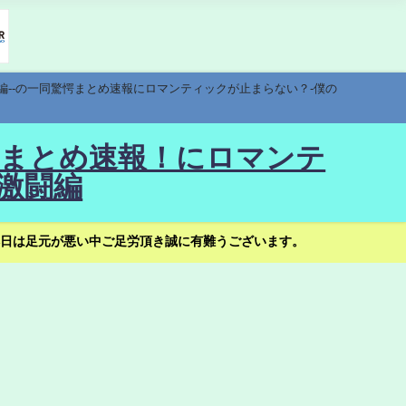
編--の一同驚愕まとめ速報にロマンティックが止まらない？-僕の
驚愕まとめ速報！にロマンテ
激闘編
日は足元が悪い中ご足労頂き誠に有難うございます。