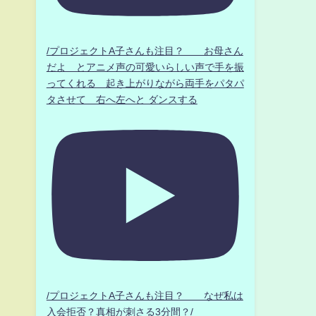
/プロジェクトA子さんも注目？ お母さん
だよ とアニメ声の可愛いらしい声で手を振
ってくれる 起き上がりながら両手をパタパ
タさせて 右へ左へと ダンスする
/プロジェクトA子さんも注目？ なぜ私は
入会拒否？真相が刺さる3分間？/