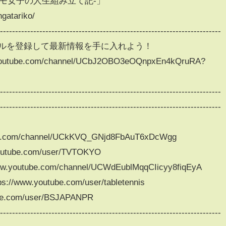
モ女子の人生組み立て記-」
ngatariko/
--------------------------------------------------------------------------
ネルを登録して最新情報を手に入れよう！
tube.com/channel/UCbJ2OBO3eOQnpxEn4kQruRA?
--------------------------------------------------------------------------
--------------------------------------------------------------------------
e.com/channel/UCkKVQ_GNjd8FbAuT6xDcWgg
ube.com/user/TVTOKYO
tube.com/channel/UCWdEublMqqCIicyy8fiqEyA
.youtube.com/user/tabletennis
.com/user/BSJAPANPR
--------------------------------------------------------------------------